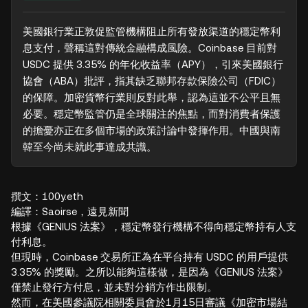
美國銀行業正敦促監管機構阻止所有發放渠道的穩定幣利
息支付，聲稱這對傳統金融構成風險。Coinbase 目前對 
USDC 提供 3.35% 的年化收益率（APY），引來美國銀行
協會（ABA）批評，指其缺乏聯邦存款保險公司（FDIC）
的保障。加密貨幣行業則反對此舉，認為這並不公平且無
必要。穩定幣監管仍是全球關注的焦點，而對消費者保護
的擔憂亦正在多個市場的政策討論中發揮作用。中國與南
韓至今尚未就此事達成共識。
撰文：100y.eth
編譯：Saoirse，遠見新聞
根據《GENIUS 法案》，穩定幣發行機構不得向穩定幣持有人支
付利息。
但現時，Coinbase 交易所正為在平台持有 USDC 的用戶提供
3.35% 的獎勵。之所以能夠這樣做，是因為《GENIUS 法案》
僅禁止發行方付息，並未對分銷方作出限制。
然而，在美國參議院相關委員會於1月15日審議《加密市場結