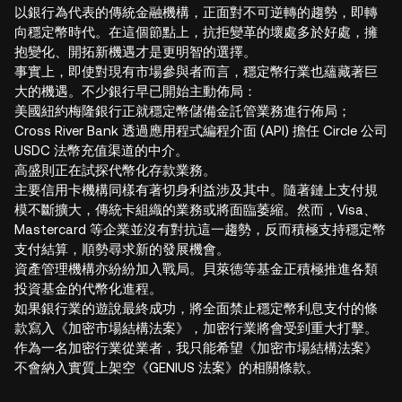
以銀行為代表的傳統金融機構，正面對不可逆轉的趨勢，即轉
向穩定幣時代。在這個節點上，抗拒變革的壞處多於好處，擁
抱變化、開拓新機遇才是更明智的選擇。
事實上，即使對現有市場參與者而言，穩定幣行業也蘊藏著巨
大的機遇。不少銀行早已開始主動佈局：
美國紐約梅隆銀行正就穩定幣儲備金託管業務進行佈局；
Cross River Bank 透過應用程式編程介面 (API) 擔任 Circle 公司
USDC 法幣充值渠道的中介。
高盛則正在試探代幣化存款業務。
主要信用卡機構同樣有著切身利益涉及其中。隨著鏈上支付規
模不斷擴大，傳統卡組織的業務或將面臨萎縮。然而，Visa、
Mastercard 等企業並沒有對抗這一趨勢，反而積極支持穩定幣
支付結算，順勢尋求新的發展機會。
資產管理機構亦紛紛加入戰局。貝萊德等基金正積極推進各類
投資基金的代幣化進程。
如果銀行業的遊說最終成功，將全面禁止穩定幣利息支付的條
款寫入《加密市場結構法案》，加密行業將會受到重大打擊。
作為一名加密行業從業者，我只能希望《加密市場結構法案》
不會納入實質上架空《GENIUS 法案》的相關條款。