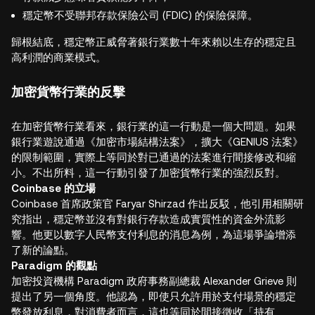
穩定幣不受聯邦存款保險公司 (FDIC) 的保險保障。
歸根結底，穩定幣正威脅著銀行業數十年來賴以生存的穩定且
高利潤的商業模式。
加密貨幣行業的反擊
在加密貨幣行業看來，銀行業的這一行動是一個大問題。如果
銀行業遊說通過《加密市場結構法案》，擴大《GENIUS 法案》
的限制範圍，實際上等同於對已通過的法案進行間接修改和縮
小。不出所料，這一行動引發了加密貨幣行業的強烈反對。
Coinbase 的立場
Coinbase 首席政策官 Faryar Shirzad 作出反駁，他引用相關研
究指出，穩定幣並沒有對銀行存款造成實質性的資金外流影
響。他更以數字人民幣支付利息的消息為例，為這場爭論增添
了新的論點。
Paradigm 的觀點
加密投資機構 Paradigm 政府事務副總裁 Alexander Grieve 則
提出了另一個角度。他認為，即使只允許用於支付場景的穩定
幣發放利息，對消費者而言，這也等同於間接徵收「持有