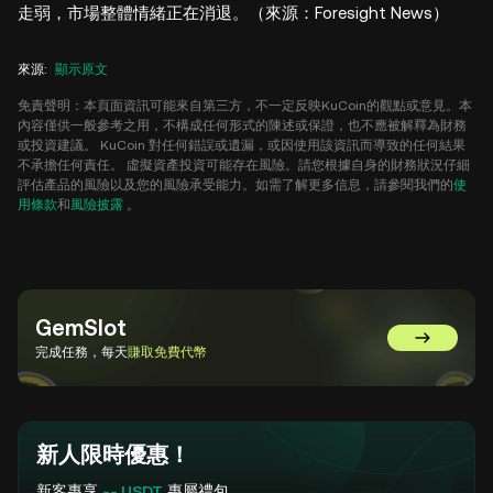
走弱，市場整體情緒正在消退。（來源：Foresight News）
來源
:
顯示原文
免責聲明：本頁面資訊可能來自第三方，不一定反映KuCoin的觀點或意見。本
內容僅供一般參考之用，不構成任何形式的陳述或保證，也不應被解釋為財務
或投資建議。 KuCoin 對任何錯誤或遺漏，或因使用該資訊而導致的任何結果
不承擔任何責任。 虛擬資產投資可能存在風險。請您根據自身的財務狀況仔細
評估產品的風險以及您的風險承受能力。如需了解更多信息，請參閱我們的
使
用條款
和
風險披露
。
GemSlot
前往 GemSl
完成任務，每天
賺取免費代幣
新人限時優惠！
新客專享
-- USDT
專屬禮包