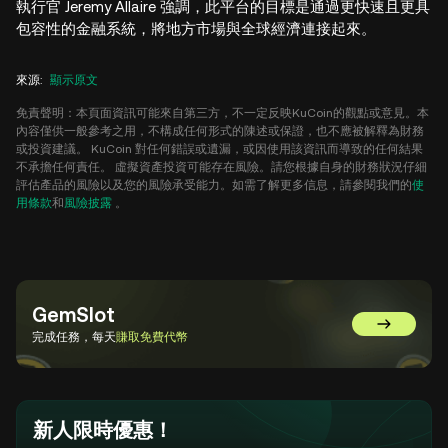
執行官 Jeremy Allaire 強調，此平台的目標是通過更快速且更具
包容性的金融系統，將地方市場與全球經濟連接起來。
來源
:
顯示原文
免責聲明：本頁面資訊可能來自第三方，不一定反映KuCoin的觀點或意見。本
內容僅供一般參考之用，不構成任何形式的陳述或保證，也不應被解釋為財務
或投資建議。 KuCoin 對任何錯誤或遺漏，或因使用該資訊而導致的任何結果
不承擔任何責任。 虛擬資產投資可能存在風險。請您根據自身的財務狀況仔細
評估產品的風險以及您的風險承受能力。如需了解更多信息，請參閱我們的
使
用條款
和
風險披露
。
GemSlot
前往 GemSl
完成任務，每天
賺取免費代幣
新人限時優惠！