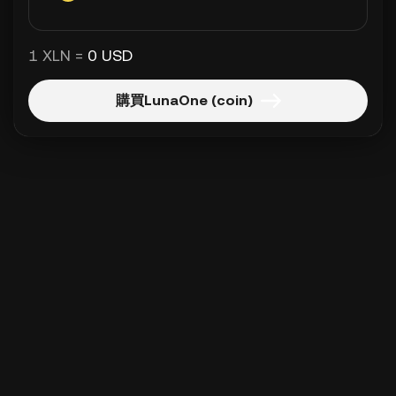
1 XLN =
0 USD
購買LunaOne (coin)