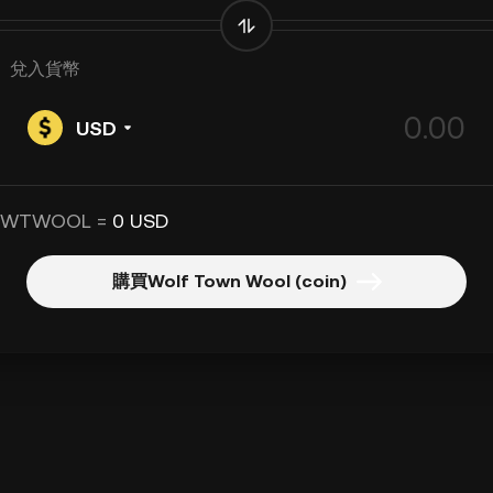
兌入貨幣
USD
 WTWOOL =
0 USD
購買Wolf Town Wool (coin)