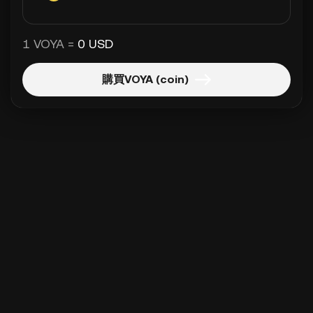
1 VOYA =
0 USD
購買VOYA (coin)