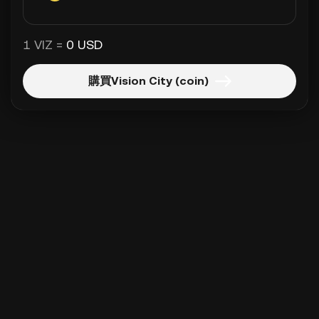
1 VIZ =
0 USD
購買Vision City (coin)