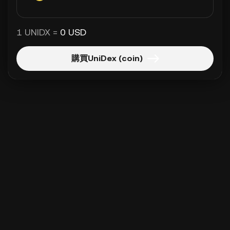
1 UNIDX =
0 USD
購買UniDex (coin)