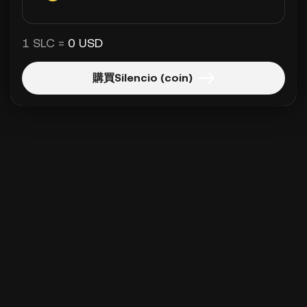
1 SLC =
0 USD
購買Silencio (coin)