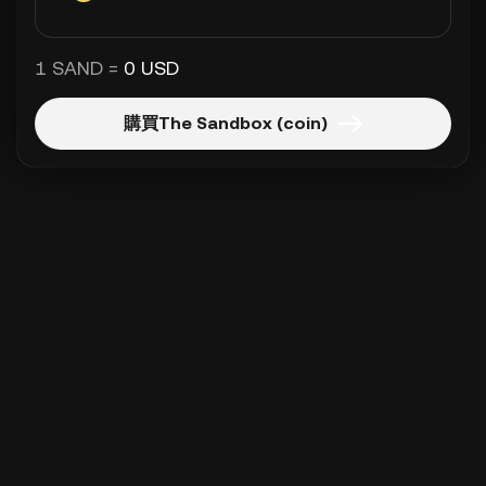
1 SAND =
0 USD
購買The Sandbox (coin)