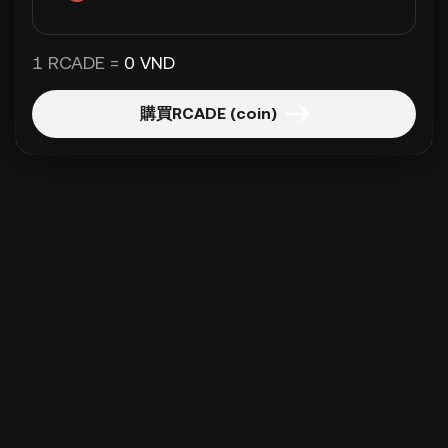
1 RCADE =
0 VND
購買RCADE (coin)