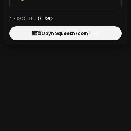
1 OSQTH =
0 USD
購買Opyn Squeeth (coin)