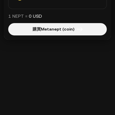
1 NEPT =
0 USD
購買Metanept (coin)