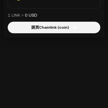
1 LINK =
0 USD
購買Chainlink (coin)