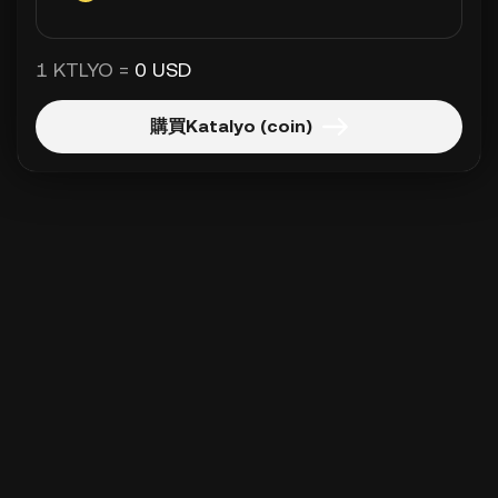
1 KTLYO =
0 USD
購買Katalyo (coin)