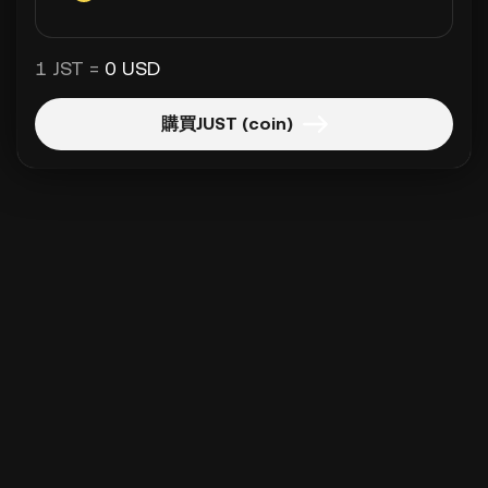
1 JST =
0 USD
購買JUST (coin)