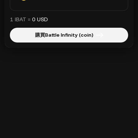
1 IBAT =
0 USD
購買Battle Infinity (coin)