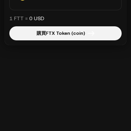
1 FTT =
0 USD
購買FTX Token (coin)