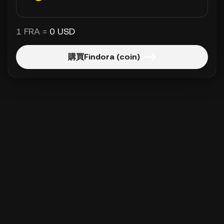
1 FRA =
0 USD
購買Findora (coin)