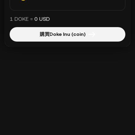
1 DOKE =
0 USD
購買Doke Inu (coin)