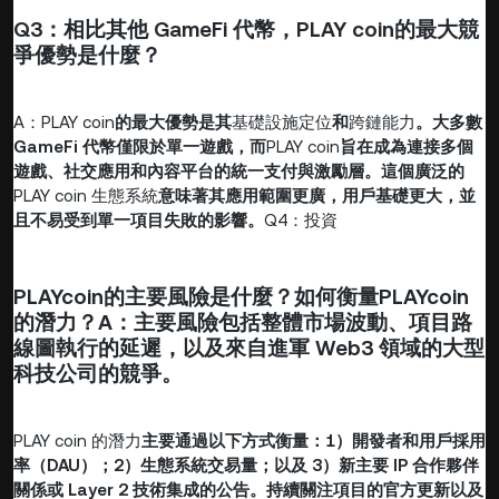
Q3：相比其他 GameFi 代幣，
PLAY coin
的最大競
爭優勢是什麼？
A：PLAY coin
的最大優勢是其
基礎設施定位
和
跨鏈能力
。大多數
GameFi 代幣僅限於單一遊戲，而
PLAY coin
旨在成為連接多個
遊戲、社交應用和內容平台的統一支付與激勵層。這個廣泛的
PLAY coin 生態系統
意味著其應用範圍更廣，用戶基礎更大，並
且不易受到單一項目失敗的影響。
Q4：投資
PLAY
coin
的主要風險是什麼？
如何衡量
PLAY
coin
的潛力？
A：主要風險包括整體市場波動、項目路
線圖執行的延遲，以及來自進軍 Web3 領域的大型
科技公司的競爭。
PLAY coin 的潛力
主要通過以下方式衡量：1）開發者和用戶採用
率（DAU）；2）生態系統交易量；以及 3）新主要 IP 合作夥伴
關係或 Layer 2 技術集成的公告。持續關注項目的官方更新以及