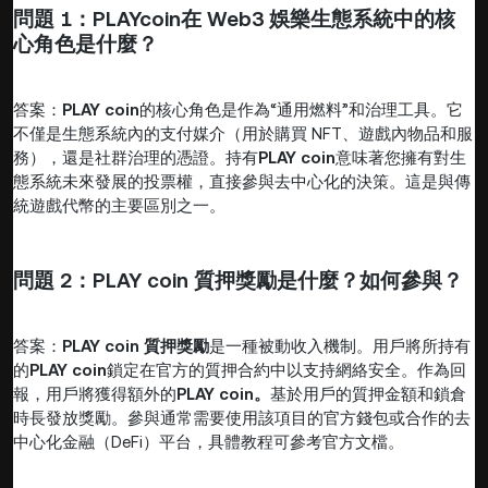
問題 1：
PLAY
coin
在 Web3 娛樂生態系統中的核
心角色是什麼？
答案：
PLAY coin
的核心角色是作為“通用燃料”和治理工具。它
不僅是生態系統內的支付媒介（用於購買 NFT、遊戲內物品和服
務），還是社群治理的憑證。持有
PLAY coin
意味著您擁有對生
態系統未來發展的投票權，直接參與去中心化的決策。這是與傳
統遊戲代幣的主要區別之一。
問題 2：
PLAY coin 質押獎勵
是什麼？如何參與？
答案：
PLAY coin 質押獎勵
是一種被動收入機制。用戶將所持有
的
PLAY coin
鎖定在官方的質押合約中以支持網絡安全。作為回
報，用戶將獲得額外的
PLAY coin。
基於用戶的質押金額和鎖倉
時長發放獎勵。參與通常需要使用該項目的官方錢包或合作的去
中心化金融（DeFi）平台，具體教程可參考官方文檔。