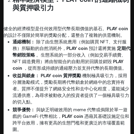
與質押吸引力
健全的經濟模型是任何效用型代幣長期價值的基石。
PLAY coin
的設計不僅限於簡單的獎勵分配，還整合了複雜的供需機制。
通縮機制：
除了由生態系統應用（例如購買 NFT、支付服
務）所驅動的自然消耗外，
PLAY coin
預計還將實施
定期代
幣銷毀策略
。生態系統的一部分收入（例如交易手續費、
NFT 鑄造費用）將由智能合約自動用於回購並銷毀
PLAY
coin
，從而形成持續的通縮壓力並支持代幣的長期價值。
收益與鎖倉：
PLAY coin 質押獎勵
機制極具吸引力，採用
分層激勵模式，獎勵長期將代幣鎖倉於網絡中的忠實持有
者。質押不僅提升了網絡安全性和去中心化程度，還能減少
流通供應，為尋求被動收入的投資者提供了一個極具吸引力
的切入點。
競爭優勢：
與缺乏明確效用的 meme 代幣或侷限於單一遊
戲的 GameFi 代幣相比，
PLAY coin
憑藉其基礎設施定位和
跨平台效用，擁有更高的生態門檻和更廣泛的市場覆蓋範
圍。