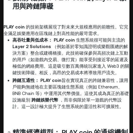
用與跨鏈障礙
PLAY coin
的技術架構展現了對未來大規模應用的前瞻性。它完
全滿足娛樂應用在區塊鏈上對高性能的嚴苛需求。
高吞吐量與低成本：
PLAY coin
生態系統很可能與主流的
Layer 2 Solutions
（例如基於零知識證明或樂觀匯總的解
決方案）整合或建構橋接。此技術確保參與高頻次鏈上互動
的用戶（如遊戲內交易、微打賞）能享受到接近零的延遲及
極低的網絡費用。這是吸引數百萬傳統玩家進入 Web3 的關
鍵技術障礙。相反，高昂的交易成本將導致用戶流失。
跨鏈互通性：
PLAY coin
旨在實現真正的跨鏈兼容性，讓用
戶能夠無縫地在主要區塊鏈生態系統（例如 Ethereum、
BNB Chain 等）中運用其代幣價值。這使其成為真正的基礎
設施級別
跨鏈娛樂代幣
，而非侷限於單一遊戲的代幣設
計。這一設計極大提升了生態系統的靈活性和可擴展性。
精準經濟模型：
PLAY
coin
的通縮機制