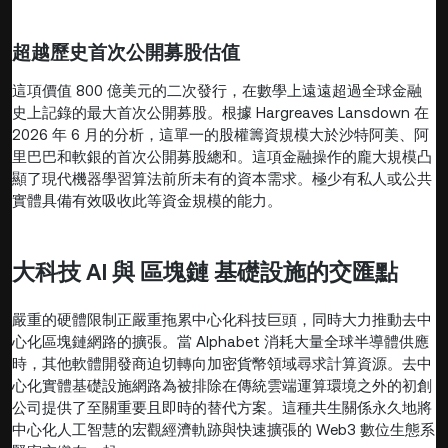
超越歷史首次公開募股估值
這項價值 800 億美元的二次發行，在數學上遠遠超過全球金融
史上記錄的最大首次公開募股。根據 Hargreaves Lansdown 在
2026 年 6 月的分析，這單一的股權籌資規模大於沙特阿美、阿
里巴巴和軟銀的首次公開募股總和。這項金融操作的龐大規模凸
顯了現代機器學習算法前所未有的資本需求。極少有私人或公共
實體具備有效吸收此等資金規模的能力。
大科技 AI 與 區塊鏈 基礎設施的交匯點
嚴重的硬體限制正嚴重拖累中心化科技巨頭，同時大力推動去中
心化區塊鏈網路的擴張。當 Alphabet 消耗大量全球半導體供應
時，其他軟體開發商迫切轉向加密貨幣領域尋求計算資源。去中
心化實體基礎設施網路為被排除在傳統雲端運算環境之外的初創
公司提供了至關重要且即時的替代方案。這種共生關係永久地將
中心化人工智慧的宏觀經濟軌跡與快速擴張的 Web3 數位生態系