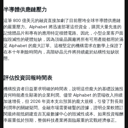
半導體供應鏈壓力
這筆 800 億美元的融資直接加劇了目前壓垮全球半導體供應鏈
的嚴重壓力。Alphabet 將迅速部署這些資金，購買大量先進的
記憶體晶片和專有的應用特定積體電路。因此，小型企業客戶面
臨毀滅性的硬體短缺，因為頂級晶圓廠將所有可用產能都用於滿
足 Alphabet 的龐大訂單。這種堅定的機構需求在數學上保證了
在本十年剩餘時間內，高階矽晶元件將持續處於結構性短缺狀
態。
評估投資回報時間表
機構投資者日益要求明確的時間表，說明這些龐大的基礎設施投
資何時能產生顯著的企業利潤。儘管 Alphabet 的雲端收入持續
加速增長，但 2026 年資本支出預算的龐大規模，引發了對長期
利潤率的關鍵疑問。金融市場需要確鑿的證據，證明企業軟體訂
閱最終能抵銷建造吉瓦級數據中心的毀滅性成本。如果投資報酬
率嚴重低於預期，整個科技產業將面臨嚴重的宏觀經濟修正。