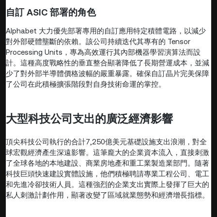
自訂 ASIC 部署的角色
Alphabet 大力優先部署專用的自訂應用特定積體電路，以減少
對外部硬體壟斷的依賴。該公司持續迭代其專有的 Tensor
Processing Units，專為高效運行其內部機器學習演算法而設
計。這種高度戰略性的垂直整合顯著降低了長期營運成本，並減
少了對外部半導體價格波幅的嚴重暴露。確保自訂晶片完美保障
了公司在此積極擴張階段對自身技術命運的掌控。
大型科技公司支出的廣泛經濟影響
頂尖科技公司執行的合計7,250億美元基礎設施支出浪潮，對全
球宏觀經濟產生深遠影響。這筆龐大的企業資本流入，直接刺激
了全球各地的本地建設、商業房地產和重工業製造業部門。隨著
科技巨頭快速建設實體設施，他們積極聘請專業工程公司、電工
和先進冷卻技術人員。這種強烈的企業支出實際上發揮了巨大的
私人刺激計劃作用，顯著改變了區域就業態勢和經濟增長指標。