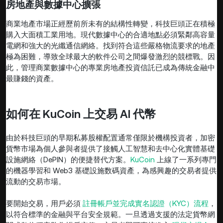
房地產與數據中心擴張
商業地產市場正經歷前所未有的結構性轉變，科技巨頭正在積極
購入大面積工業用地。現代數據中心的合適地點必須緊鄰高容量
電網和強大的光纖通信網絡。找到符合這些嚴格物流要求的地產
極為困難，導致全球最大的軟件公司之間爆發激烈的競標戰。因
此，管理商業數據中心的專業房地產投資信託已成為傳統金融中
最賺錢的資產。
如何在 KuCoin 上交易 AI 代幣
由於科技巨頭的早期私募股權配置通常僅限於機構投資者，加密
貨幣市場為個人參與者提供了接觸人工智慧和去中心化實體基礎
設施網絡（DePIN）的便捷替代方案。
KuCoin
上線了一系列專門
的機器學習和 Web3 基礎設施数碼資產，為感興趣的交易者提供
流動的交易市場。
要開始交易，用戶必須
註冊帳戶並完成實名認證（KYC）流程
，
以符合標準的金融與平台安全規範。一旦透過支援的法定貨幣網