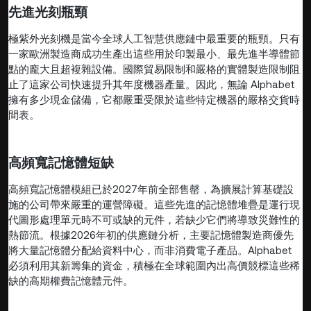
先進光刻瓶頸
極紫外光刻機是當今全球人工智慧供應鏈中最重要的瓶頸。只有
一家歐洲製造商成功生產出這些用於印製最小、最先進半導體節
點的龐大且超複雜設備。國際貿易限制和嚴格的實體製造限制阻
止了這家公司快速提升其年度機器產量。因此，無論 Alphabet
擁有多少現金儲備，它都嚴重受限於這些特定機器的嚴格交貨時
間表。
高頻寬記憶體短缺
高頻寬記憶體模組已於2027年前全部售罄，為擴展計算基礎設
施的公司帶來嚴重的運營障礙。這些先進的記憶體堆疊是運行現
代圖形處理單元時不可或缺的元件，若缺少它們將導致災難性的
熱節流。根據2026年初的供應鏈分析，主要記憶體製造商優先
將大量記憶體分配給資料中心，而非消費電子產品。Alphabet
必須利用其新籌集的資金，積極在全球範圍內出高價競標這些稀
缺的高期權費記憶體元件。