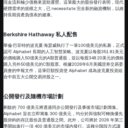
現金流和極少債務來資助運營。這筆龐大的股份發行表明，現代
硬體需求的規模之大，已 necessitate 完全新的融資機制，以維
持長期資產負債表的健康。
Berkshire Hathaway 私人配售
華倫·巴菲特的波克夏·海瑟威執行了一筆100億美元的私募，正式
認可 Alphabet 長期的人工智慧策略。波克夏以每股351.81美元
的價格購入50億美元的A類普通股，並以每股348.20美元的價格
購入另外50億美元的C類股票。根據2026年6月美國證券交易委
員會的申報文件，這筆巨額投資使 Alphabet 成為波克夏投資組
合中前五大公開交易持股之一。
公開發行及隨機市場計劃
剩餘的 700 億美元將透過同步公開發行及事後市場計劃籌集。
Alphabet 旨在立即籌集 300 億美元，均分於與強制可轉換優先
股掛鉤的存託股份及普通股之間。此外，公司將於 2026 年第三
季開始進行一項 400 億美元的市場內發行。這種分階段方式讓