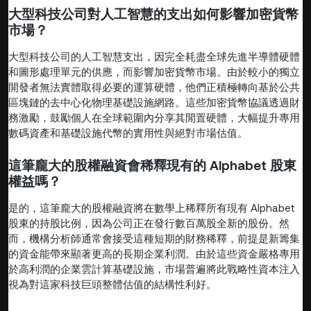
大型科技公司對人工智慧的支出如何影響加密貨幣
市場？
大型科技公司的人工智慧支出，因完全耗盡全球先進半導體硬體
和圖形處理單元的供應，而影響加密貨幣市場。由於較小的獨立
開發者無法實體取得必要的運算硬體，他們正積極轉向基於公共
區塊鏈的去中心化物理基礎設施網路。這些加密貨幣協議透過財
務激勵，鼓勵個人在全球範圍內分享其閒置硬體，大幅提升專用
數碼資產和基礎設施代幣的實用性與絕對市場估值。
這筆龐大的股權融資會稀釋現有的 Alphabet 股東
權益嗎？
是的，這筆龐大的股權融資將在數學上稀釋所有現有 Alphabet
股東的持股比例，因為公司正在發行數百萬股全新的股份。然
而，機構分析師通常會接受這種短期的財務稀釋，前提是新籌集
的資金能帶來顯著更高的長期企業利潤。由於這些資金嚴格專用
於高利潤的企業雲計算基礎設施，市場普遍將此戰略性資本注入
視為對這家科技巨頭整體估值的結構性利好。