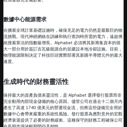
數據中心能源需求
在擴展全球計算基礎設施時，確保充足的電力仍然是最艱巨的物
流挑戰。現代神經網絡在訓練和執行查詢時所需的電力，遠超傳
統搜索算法的指數級增長。Alphabet 必須將其新籌集資本的很
大一部分用於簽訂吉瓦級能源合約並建設本地冷卻設施。目前，
物理能源限制決定了科技巨頭實際部署其新購半導體元件的最大
速度。
生成時代的財務靈活性
保持最大的資產負債表靈活性，是 Alphabet 選擇發行股票而非
完全動用內部現金儲備的核心原因。儘管公司在過去十二個月內
產生了高達 1740 億美元的營運現金流，但將這些儲備完全用於
數據中心會帶來嚴重的系統性風險。發行股票為應對意外的宏觀
經濟衰退提供了必要的財務緩衝。這種保守的財務工程確保公司
在長期市場波幅期間仍具韌性。