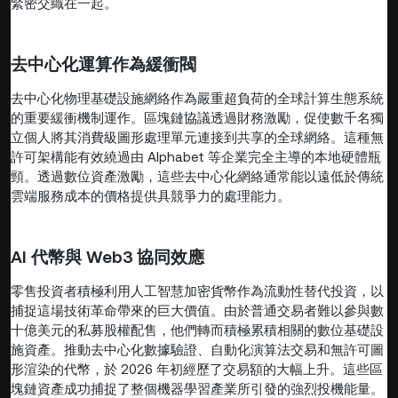
緊密交織在一起。
去中心化運算作為緩衝閥
去中心化物理基礎設施網絡作為嚴重超負荷的全球計算生態系統
的重要緩衝機制運作。區塊鏈協議透過財務激勵，促使數千名獨
立個人將其消費級圖形處理單元連接到共享的全球網絡。這種無
許可架構能有效繞過由 Alphabet 等企業完全主導的本地硬體瓶
頸。透過數位資產激勵，這些去中心化網絡通常能以遠低於傳統
雲端服務成本的價格提供具競爭力的處理能力。
AI 代幣與 Web3 協同效應
零售投資者積極利用人工智慧加密貨幣作為流動性替代投資，以
捕捉這場技術革命帶來的巨大價值。由於普通交易者難以參與數
十億美元的私募股權配售，他們轉而積極累積相關的數位基礎設
施資產。推動去中心化數據驗證、自動化演算法交易和無許可圖
形渲染的代幣，於 2026 年初經歷了交易額的大幅上升。這些區
塊鏈資產成功捕捉了整個機器學習產業所引發的強烈投機能量。