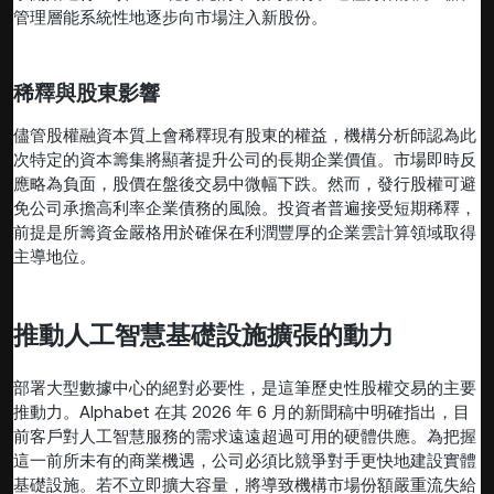
管理層能系統性地逐步向市場注入新股份。
稀釋與股東影響
儘管股權融資本質上會稀釋現有股東的權益，機構分析師認為此
次特定的資本籌集將顯著提升公司的長期企業價值。市場即時反
應略為負面，股價在盤後交易中微幅下跌。然而，發行股權可避
免公司承擔高利率企業債務的風險。投資者普遍接受短期稀釋，
前提是所籌資金嚴格用於確保在利潤豐厚的企業雲計算領域取得
主導地位。
推動人工智慧基礎設施擴張的動力
部署大型數據中心的絕對必要性，是這筆歷史性股權交易的主要
推動力。Alphabet 在其 2026 年 6 月的新聞稿中明確指出，目
前客戶對人工智慧服務的需求遠遠超過可用的硬體供應。為把握
這一前所未有的商業機遇，公司必須比競爭對手更快地建設實體
基礎設施。若不立即擴大容量，將導致機構市場份額嚴重流失給