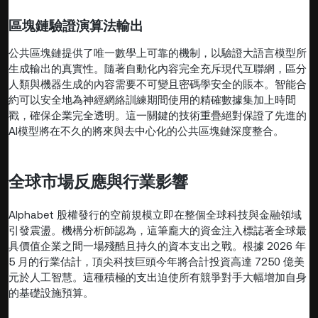
區塊鏈驗證演算法輸出
公共區塊鏈提供了唯一數學上可靠的機制，以驗證大語言模型所
生成輸出的真實性。隨著自動化內容完全充斥現代互聯網，區分
人類與機器生成的內容需要不可變且密碼學安全的賬本。智能合
約可以安全地為神經網絡訓練期間使用的精確數據集加上時間
戳，確保企業完全透明。這一關鍵的技術重疊絕對保證了先進的
AI模型將在不久的將來與去中心化的公共區塊鏈深度整合。
全球市場反應與行業影響
Alphabet 股權發行的空前規模立即在整個全球科技與金融領域
引發震盪。機構分析師認為，這筆龐大的資金注入標誌著全球最
具價值企業之間一場殘酷且持久的資本支出之戰。根據 2026 年
5 月的行業估計，頂尖科技巨頭今年將合計投資高達 7250 億美
元於人工智慧。這種積極的支出迫使所有競爭對手大幅增加自身
的基礎設施預算。