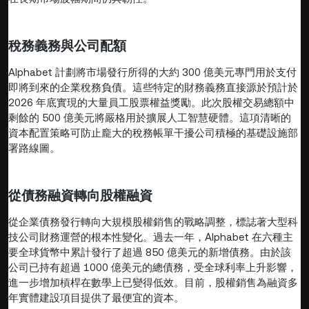
稅務義務與公司配額
Alphabet 計劃將市場發行所得的大約 300 億美元專門用於支付
即將到來的企業稅務負債。這些特定的財務義務直接源於預計於
2026 年底實現的大量員工股票權益獎勵。此次股權交易總額中
剩餘的 500 億美元將嚴格用於擴展人工智慧硬體。這項清晰的
資本配置策略可防止龐大的稅務帳單干擾公司積極的基礎設施部
署路線圖。
從債務融資轉向股權融資
從企業債務發行轉向大規模股權銷售的戰略調整，標誌著大型科
技公司財務運營的根本性變化。過去一年，Alphabet 在六種主
要全球貨幣中累計發行了超過 850 億美元的新增債務。由於該
公司已持有超過 1000 億美元的總債務，受全球利率上升影響，
進一步增加槓桿在數學上已變得低效。目前，股權銷售為融資多
年實體建設項目提供了最便宜的資本。