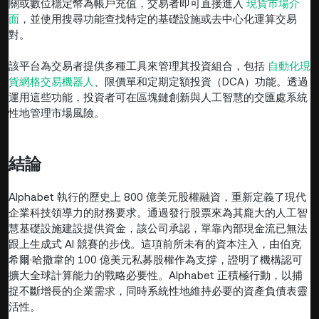
關或數位穩定幣為帳戶充值，交易者即可直接進入
現貨市場介
面
，並使用搜尋功能查找特定的基礎設施或去中心化運算交易
對。
該平台為交易者提供多種工具來管理其投資組合，包括
自動化現
貨網格交易機器人
、限價單和定期定額投資（DCA）功能。透過
運用這些功能，投資者可在區塊鏈創新與人工智慧的交匯處系統
性地管理市場風險。
結論
Alphabet 執行的歷史上 800 億美元股權融資，重新定義了現代
企業科技領導力的財務要求。通過發行股票來為其龐大的人工智
慧基礎設施建設提供資金，該公司承認，單靠內部現金流已無法
跟上生成式 AI 競賽的步伐。這項前所未有的資本注入，由伯克
希爾·哈撒韋的 100 億美元私募股權作為支撐，證明了機構認可
擴大全球計算能力的戰略必要性。Alphabet 正積極行動，以捕
捉不斷增長的企業需求，同時系統性地維持必要的資產負債表靈
活性。