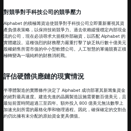
對競爭對手科技公司的競爭壓力
Alphabet 的積極籌資迫使競爭對手科技公司立即重新審視其資
產負債表策略，以保持技術競爭力。過去依賴緩慢穩定內部現金
流的公司，現在必須尋求大規模外部融資，以匹配 Alphabet 的
實體建設。這種強烈的財務壓力嚴重打擊了缺乏執行數十億美元
股權銷售所需市值的中小型軟體公司。人工智慧的軍備競賽正積
極轉變為一場純粹的財務消耗戰。
評估硬體供應鏈的現實情況
半導體製造的實際條件決定了 Alphabet 成功部署其新籌集資金
的絕對最高速度。建造先進的晶圓製造設施需要數百億美元，且
最短前置時間超過三至四年。額外投入 800 億美元無法數學上
加速光刻所需的嚴格化學和物理過程。因此，確保確定的交割合
約仍比擁有未分配的原始資金更具價值。