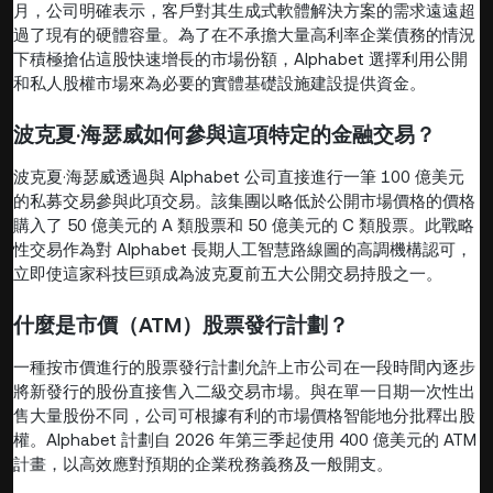
月，公司明確表示，客戶對其生成式軟體解決方案的需求遠遠超
過了現有的硬體容量。為了在不承擔大量高利率企業債務的情況
下積極搶佔這股快速增長的市場份額，Alphabet 選擇利用公開
和私人股權市場來為必要的實體基礎設施建設提供資金。
波克夏·海瑟威如何參與這項特定的金融交易？
波克夏·海瑟威透過與 Alphabet 公司直接進行一筆 100 億美元
的私募交易參與此項交易。該集團以略低於公開市場價格的價格
購入了 50 億美元的 A 類股票和 50 億美元的 C 類股票。此戰略
性交易作為對 Alphabet 長期人工智慧路線圖的高調機構認可，
立即使這家科技巨頭成為波克夏前五大公開交易持股之一。
什麼是市價（ATM）股票發行計劃？
一種按市價進行的股票發行計劃允許上市公司在一段時間內逐步
將新發行的股份直接售入二級交易市場。與在單一日期一次性出
售大量股份不同，公司可根據有利的市場價格智能地分批釋出股
權。Alphabet 計劃自 2026 年第三季起使用 400 億美元的 ATM
計畫，以高效應對預期的企業稅務義務及一般開支。