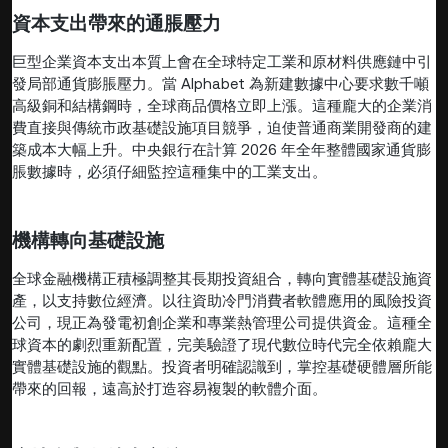
資本支出帶來的通脹壓力
巨型企業資本支出本質上會在全球特定工業和原材料供應鏈中引
發局部通貨膨脹壓力。當 Alphabet 為新建數據中心要求數千噸
高級銅和結構鋼時，全球商品價格立即上漲。這種龐大的企業消
費直接與傳統市政基礎設施項目競爭，迫使普通商業開發商的建
築成本大幅上升。中央銀行在計算 2026 年全年整體國家通貨膨
脹數據時，必須仔細監控這種集中的工業支出。
機構轉向基礎設施
全球金融機構正積極調整其長期投資組合，轉向實體基礎設施資
產，以支持數位經濟。以往資助冷門消費者軟體應用的風險投資
公司，現正為發電初創企業和專業熱管理公司提供資金。這種全
球資本的劇烈重新配置，完美驗證了現代數位時代完全依賴龐大
實體基礎設施的觀點。投資者明確認識到，掌控基礎硬體層所能
帶來的回報，遠高於打造容易複製的軟體介面。