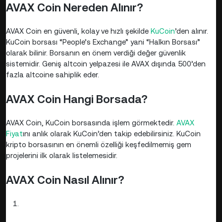
AVAX Coin Nereden Alınır?
AVAX Coin en güvenli, kolay ve hızlı şekilde
KuCoin
’den alınır.
KuCoin borsası “People’s Exchange” yani “Halkın Borsası”
olarak bilinir. Borsanın en önem verdiği değer güvenlik
sistemidir. Geniş altcoin yelpazesi ile AVAX dışında 500’den
fazla altcoine sahiplik eder.
AVAX Coin Hangi Borsada?
AVAX Coin, KuCoin borsasında işlem görmektedir.
AVAX
Fiyat
ını anlık olarak KuCoin’den takip edebilirsiniz. KuCoin
kripto borsasının en önemli özelliği keşfedilmemiş gem
projelerini ilk olarak listelemesidir.
AVAX Coin Nasıl Alınır?
Kayıt Ol:
Henüz KuCoin hesabınız yoksa, e-posta
adresiniz veya telefon numaranız ile önce