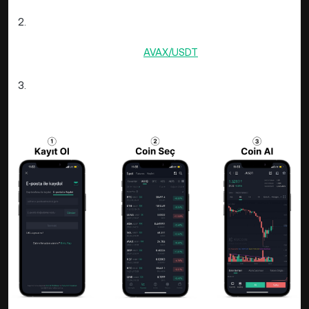
platformumuza kayıt olunuz.
Coini Seç:
Piyasalar bölümünde bulunan arama yerine
(sağ üst köşede) AVAX yazarak AVAX Coini bulabilirsiniz.
Spot işlem bölümünden
AVAX/USDT
’ye tıklayın ve detay
sayfasına gidin.
Coini Al:
AVAX Coin detay sayfasında dilediğiniz
miktarda coin alım ve satım işlemlerinizi
gerçekleştirebilirsiniz.