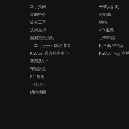
新手指南
合夥人計劃
幫助中心
經紀商
提交工單
機構
技術支持
API 服務
漏洞賞金活動
上幣申請
工單（身份）驗證通道
P2P 商戶申請
KuCoin 官方驗證中心
KuCoin Pay 商
費用及VIP
守護計畫
ST 規則
下線項目
網站地圖