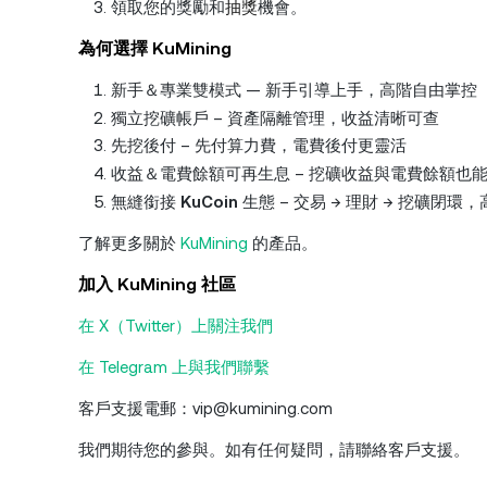
領取您的獎勵和
抽獎
機會。
為何選擇 KuMining
新手＆專業雙模式 — 新手引導上手，高階自由掌控
獨立挖礦帳戶 – 資產隔離管理，收益清晰可查
先挖後付 – 先付算力費，電費後付更靈活
收益＆電費餘額可再生息 – 挖礦收益與電費餘額也
無縫銜接
KuCoin
生態 – 交易 → 理財 → 挖礦閉環
了解更多關於
KuMining
的產品。
加入 KuMining 社區
在 X（Twitter）上關注我們
在 Telegram 上與我們聯繫
客戶支援電郵：vip@kumining.com
我們期待您的參與。如有任何疑問，請聯絡客戶支援。