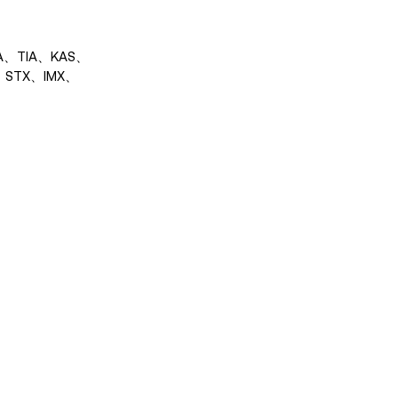
A、TIA、KAS、
、STX、IMX、