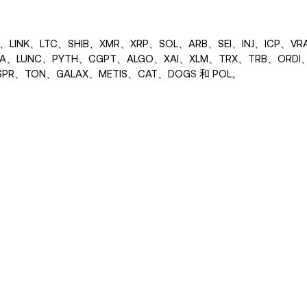
LINK、LTC、SHIB、XMR、XRP、SOL、ARB、SEI、INJ、ICP、VR
KA、LUNC、PYTH、CGPT、ALGO、XAI、XLM、TRX、TRB、ORDI
SPR、TON、GALAX、METIS、CAT、DOG
S
和 POL。