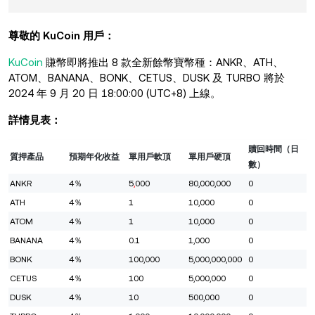
尊敬的 KuCoin 用戶：
KuCoin
賺幣即將推出 8 款全新餘幣寶幣種：ANKR、ATH、
ATOM、BANANA、BONK、CETUS、DUSK 及 TURBO 將於
2024 年 9 月 20 日 18:00:00 (UTC+8) 上線。
詳情見表：
贖回時間（日
質押產品
預期年化收益
單用戶軟頂
單用戶硬頂
數）
ANKR
4％
5
,
000
80,000,000
0
ATH
4％
1
10,000
0
ATOM
4％
1
10,000
0
BANANA
4％
0.1
1,000
0
BONK
4％
100,000
5,000,000,000
0
CETUS
4％
100
5,000,000
0
DUSK
4％
10
500,000
0