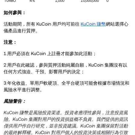
TURBO
4％
1,000
10,000,000
0
如何參與：
活動期間，所有 KuCoin 用戶均可前往
KuCoin 賺幣
網站選擇心
儀產品進行質押。
注意：
1.用戶必須在 KuCoin 上註冊才能參加此活動；
2.用戶在此確認，參與質押活動純屬自願，KuCoin 集團沒有以
任何方式強迫、干預、影響用戶的決定；
3.年化收益、單用戶軟硬頂、全平台硬頂可能會根據市場情況和
風險水平進行調整。
風險警告：
KuCoin 賺幣是風險投資渠道。投資者應理性參與，注意投資風
險。KuCoin 集團對用戶的投資損益概不負責。我們提供的資訊
僅供用戶作自行研究，並非投資建議。KuCoin 集團保留對活動
的最終解釋權。Ku
C
oin 對用戶個人的投資決策或相關行為引致