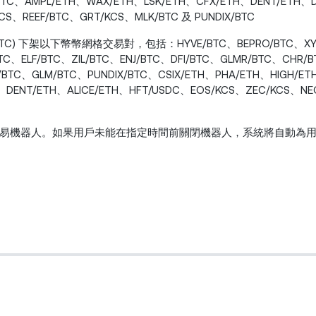
BTC、AMPL/ETH、WAX/ETH、LSK/ETH、CFX/ETH、DENT/ETH、D
CS、REEF/BTC、GRT/KCS、MLK/BTC 及 PUNDIX/BTC
00 (UTC) 下架以下幣幣網格交易對，包括：HYVE/BTC、BEPRO/BTC、X
TC、ELF/BTC、ZIL/BTC、ENJ/BTC、DFI/BTC、GLMR/BTC、CHR/
/BTC、GLM/BTC、PUNDIX/BTC、CSIX/ETH、PHA/ETH、HIGH/E
、DENT/ETH、ALICE/ETH、HFT/USDC、EOS/KCS、ZEC/KCS、NE
易機器人。如果用戶未能在指定時間前關閉機器人，系統將自動為