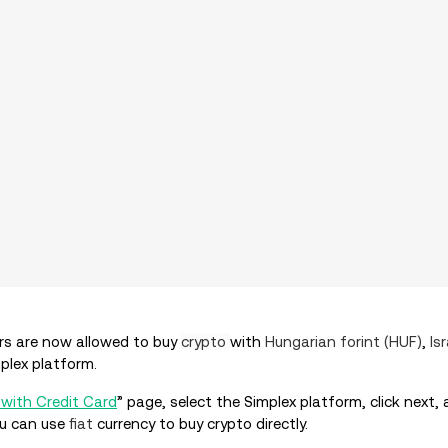
rs are now allowed to buy
crypto
with
Hungarian forint (HUF)
,
Isr
plex platform.
 with Credit Card
” page, select the Simplex platform, click next,
ou can use
fiat
currency to buy crypto directly.