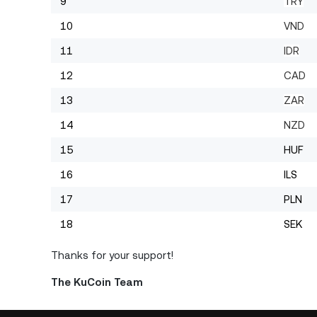
9
TRY
10
VND
11
IDR
12
CAD
13
ZAR
14
NZD
15
HUF
16
ILS
17
PLN
18
SEK
Thanks for your support!
The KuCoin Team