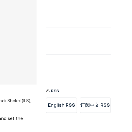
RSS
aeli Shekel (ILS),
English RSS
订阅中文 RSS
 and set the