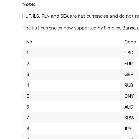
Note:
HUF, ILS, PLN and SEK
are fiat
currencies
and do not rep
The fiat currencies now supported by Simplex
,
Banxa 
No
Code
1
USD
2
EUR
3
GBP
4
RUB
5
CNY
6
AUD
7
KRW
8
JPY