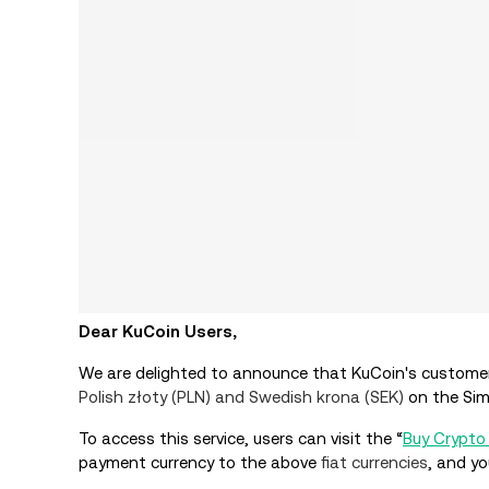
Dear KuCoin Users,
We are delighted to announce that KuCoin's custome
Polish złoty (PLN) and Swedish krona (SEK)
on the Sim
To access this service, users can visit the “
Buy Crypto
payment currency to the above
fiat currencies
, and y