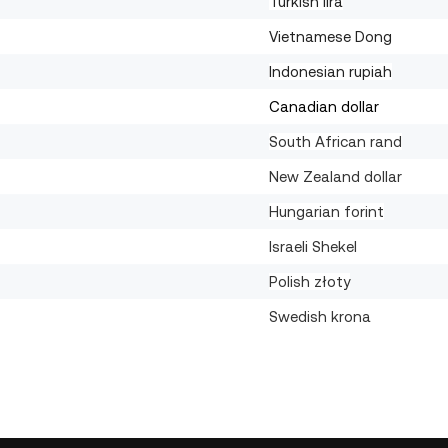
Turkish lira
Vietnamese Dong
Indonesian rupiah
Canadian dollar
South African rand
New Zealand dollar
Hungarian forint
Israeli Shekel
Polish złoty
Swedish krona