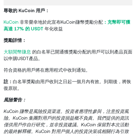
尊敬的 KuCoin 用戶：
KuCoin
非常榮幸地於此宣布KuCoin賺幣獎勵分配
：充幣即可獲
高達 17% 的 USDT
年化收益
獎勵詳情：
大額閒幣賺息
的白名單已開通獲獎勵分配的用戶可以到產品頁面
以申購USDT產品。
符合資格的用戶將在應用程式中收到通知。
註：
白名單獎勵由用戶收到之日起一個月內有效。到期後，將恢
復原狀。
風險警告：
KuCoin 賺幣是風險投資渠道。投資者應理性參與，注意投資風
險。KuCoin 集團對用戶的投資損益概不負責。我們提供的資訊
僅供用戶作自行研究，並非投資建議。KuCoin 保留對本次活動
的最終解釋權。KuCoin 對用戶個人的投資決策或相關行為引致