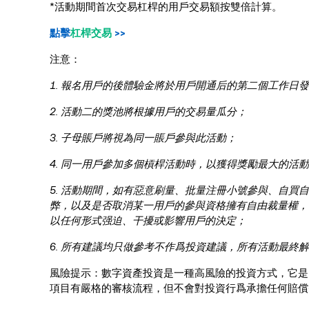
*活動期間首次交易杠桿的用戶交易額按雙倍計算。
點擊
杠桿交易
>>
注意：
1. 報名用戶的後體驗金將於用戶開通后的第二個工作日
2. 活動二的獎池將根據用戶的交易量瓜分；
3.
子母賬戶將視為同一賬戶參與此活動；
4. 同一用戶參加多個槓桿活動時，以獲得獎勵最大的活
5.
活動期間，如有惡意刷量、批量注冊小號參與、自買自賣
弊，以及是否取消某一用戶的參與資格擁有自由裁量權， Ku
以任何形式强迫、干擾或影響用戶的決定；
6.
所有建議均只做參考不作爲投資建議，所有活動最終解釋權
風險提示：數字資產投資是一種高風險的投資方式，它是
項目有嚴格的審核流程，但不會對投資行爲承擔任何賠償