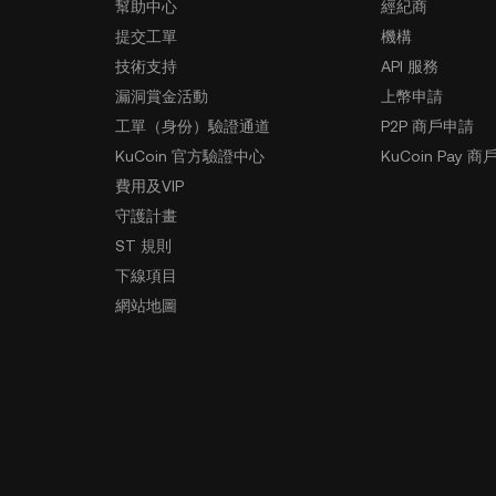
幫助中心
經紀商
提交工單
機構
技術支持
API 服務
漏洞賞金活動
上幣申請
工單（身份）驗證通道
P2P 商戶申請
KuCoin 官方驗證中心
KuCoin Pay 商
費用及VIP
守護計畫
ST 規則
下線項目
網站地圖