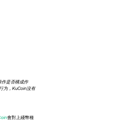
操作是否構成作
为，KuCoin沒有
oin
會對上綫幣種