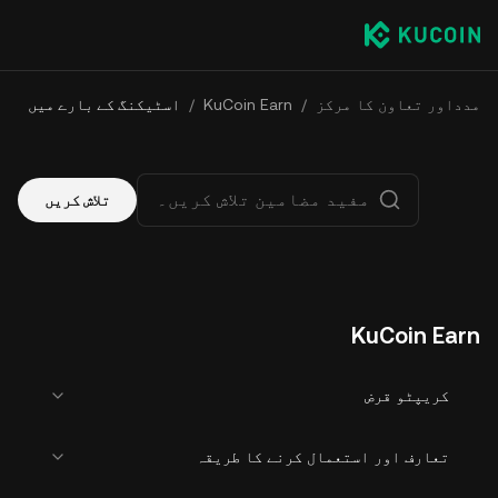
مدداور تعاون کا مرکز
/
KuCoin Earn
/
اسٹیکنگ کے بارے میں
تلاش کریں
KuCoin Earn
کریپٹو قرض
تعارف اور استعمال کرنے کا طریقہ