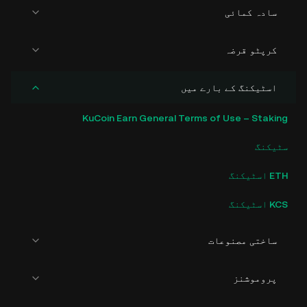
سادہ کمائی
کرپٹو قرضہ
اسٹیکنگ کے بارے میں
KuCoin Earn General Terms of Use – Staking
سٹیکنگ
ETH اسٹیکنگ
KCS اسٹیکنگ
ساختی مصنوعات
پروموشنز