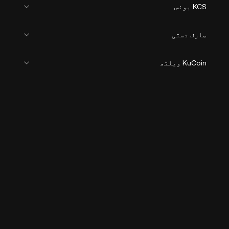
KCS بونس
صارف دستی
KuCoin ویلتھ