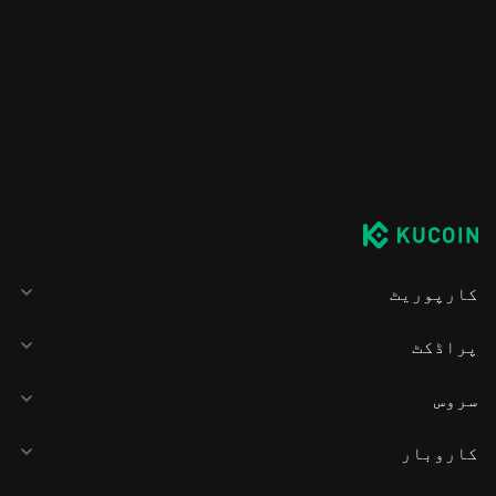
کارپوریٹ
پراڈکٹ
سروس
کاروبار