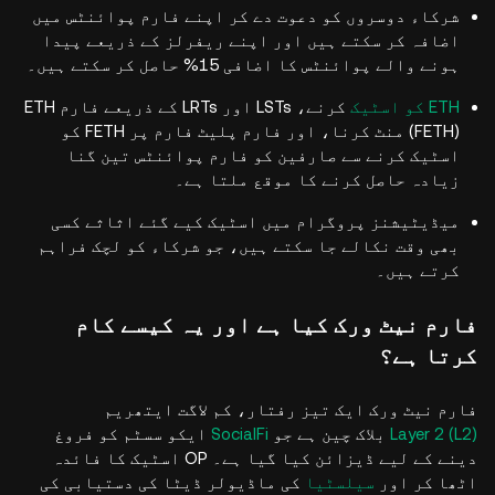
شرکاء دوسروں کو دعوت دے کر اپنے فارم پوائنٹس میں
اضافہ کر سکتے ہیں اور اپنے ریفرلز کے ذریعے پیدا
ہونے والے پوائنٹس کا اضافی 15% حاصل کر سکتے ہیں۔
ETH کو اسٹیک
کرنے، LSTs اور LRTs کے ذریعے فارم ETH
(FETH) منٹ کرنا، اور فارم پلیٹ فارم پر FETH کو
اسٹیک کرنے سے صارفین کو فارم پوائنٹس تین گنا
زیادہ حاصل کرنے کا موقع ملتا ہے۔
میڈیٹیشنز پروگرام میں اسٹیک کیے گئے اثاثے کسی
بھی وقت نکالے جا سکتے ہیں، جو شرکاء کو لچک فراہم
کرتے ہیں۔
فارم نیٹ ورک کیا ہے اور یہ کیسے کام
کرتا ہے؟
فارم نیٹ ورک ایک تیز رفتار، کم لاگت ایتھریم
Layer 2 (L2)
بلاک چین ہے جو
SocialFi
ایکو سسٹم کو فروغ
دینے کے لیے ڈیزائن کیا گیا ہے۔ OP اسٹیک کا فائدہ
اٹھا کر اور
سیلسٹیا
کی ماڈیولر ڈیٹا کی دستیابی کی