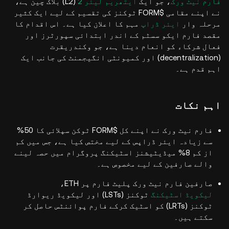
فارم نیٹ ورک
، جو ایک
ایتھریم لیئر 2
(L2) بلاک چین ہے،
نے اپنے مقامی $FORM ٹوکنز کی تقسیم کے لیے ایک کثیر
مرحلہ وار
ایئر ڈراپ
مہم کا اعلان کیا ہے۔ اس اقدام کا
مقصد فارم ایکو سسٹم کے اندر ابتدائی سپورٹرز اور
فعال شرکاء کو انعام دینا ہے، جو وکندریقرت
(decentralization) اور کمیونٹی انگیجمنٹ کی جانب ایک
اہم قدم ہے۔
اہم نکات
فارم نیٹ ورک نے اپنے کل $FORM ٹوکن سپلائی کا 50%
سے زیادہ ایئر ڈراپس کے لیے مختص کیا ہے، جس میں کم
از کم 8% میڈیٹیشنز اسٹیکنگ پروگرام میں حصہ لینے
والے صارفین کے لیے مخصوص ہے۔
صارفین فارم نیٹ ورک پلیٹ فارم پر ETH،
لیکویڈ اسٹیکنگ
ٹوکنز (LSTs) اور لیکویڈ ریوارڈ
ٹوکنز (LRTs) کو اسٹیک کرکے فارم پوائنٹس حاصل کر
سکتے ہیں۔