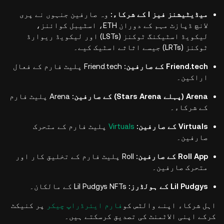
میڈیٹیشنز فیز I کے شرکاء:
وہ صارفین جنہوں نے پری
لانچ ڈپازٹ مہم کے دوران ETH، اسٹیبل کوائنز،
لیکویڈ اسٹیکنگ ٹوکنز (LSTs) اور لیکویڈ ریوارڈ
ٹوکنز (LRTs) جیسے اثاثے اسٹیک کیے۔
Friend.tech کے صارفین:
Friend.tech پلیٹ فارم کے فعال
اراکین۔
Arena (پہلے Stars Arena) کے صارفین:
Arena پلیٹ فارم
کے شرکاء۔
Virtuals کے صارفین:
Virtuals
پلیٹ فارم کے متحرک
صارفین۔
Roll App کے صارفین:
Roll پلیٹ فارم کے تخلیق کار اور
متحرک صارفین۔
Lil Pudgys کے ہولڈرز:
Lil Pudgys NFTs کے مالکان۔
اہل شرکاء اپنے والٹس کو
فارم ایئرڈراپ چیکر
پر کنیکٹ
کرکے اپنی الاٹمنٹ کی تصدیق کرسکتے ہیں۔