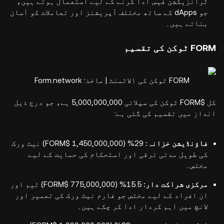
ٹرانزیکشن فیس ادا کرنے کے لیے استعمال ہوتے ہیں،
جو dApps کے ساتھ مختلف آپریشنز اور تعاملات کو آسان
بناتے ہیں۔
FORM ٹوکن کی تقسیم
FORM ٹوکن کی الاٹمنٹ | ماخذ: Form.network
کل $FORM ٹوکن کی سپلائی 5,000,000,000 ہے، جو درج ذیل
انداز میں تقسیم کی گئی ہے:
فاؤنڈیشن خزانہ:
29% (1,450,000,000 $FORM) نیٹ ورک
کی طویل مدتی ترقی اور استحکام کی حمایت کے لیے
مختص۔
مرکزی شراکت دار:
15.5% (775,000,000 $FORM) ٹیم اور
ان افراد کے لیے مختص جو فارم نیٹ ورک کی تعمیر اور
لانچ میں اہم کردار ادا کر چکے ہیں۔