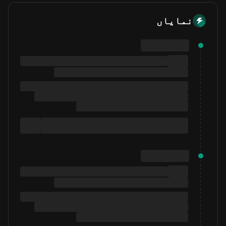
نمایاں