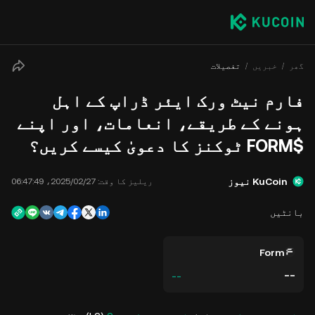
گھر
خبریں
تفصیلات
فارم نیٹ ورک ایئر ڈراپ کے اہل
ہونے کے طریقے، انعامات، اور اپنے
$FORM ٹوکنز کا دعویٰ کیسے کریں؟
KuCoin نیوز
ریلیز کا وقت:
27‏/02‏/2025، 06:47:49
بانٹیں
Form
--
--