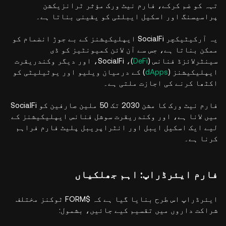
تہہ کو ضم کرکے، فارم نیٹ ورک مؤثر ٹرانزیکشن
پراسیسنگ اور اسکیل ایبلٹی کو یقینی بناتا ہے۔
یہ آرکیٹیکچر SocialFi ایپلیکیشنز کے بے جوڑ انضمام کو
ممکن بناتا ہے، جس سے آن لائن کمیونٹیز کو ڈی
سینٹرلائزڈ فنانس (
DeFi
)، SocialFi، اور دیگر وکندریقرت
ایپلیکیشنز (
dApps
) کے درمیان ویلیو اور یوٹیلیٹی کو
اکٹھا کرنے کی اجازت ملتی ہے۔
فارم نیٹ ورک کا مشن 2030 تک 50 ملین صارفین کو SocialFi
میں لانا ہے، اور وکندریقرت سوشل فنانس ایپلیکیشنز کے
لیے ایک اسکیل ایبل اور انٹراپریبل پلیٹ فارم فراہم
کرنا ہے۔
فارم ایئرڈراپ: اہم جھلکیاں
ایئرڈراپ اس طرح بنایا گیا ہے کہ $FORM ٹوکنز مختلف
شراکت داروں میں تقسیم کیے جائیں، بشمول: