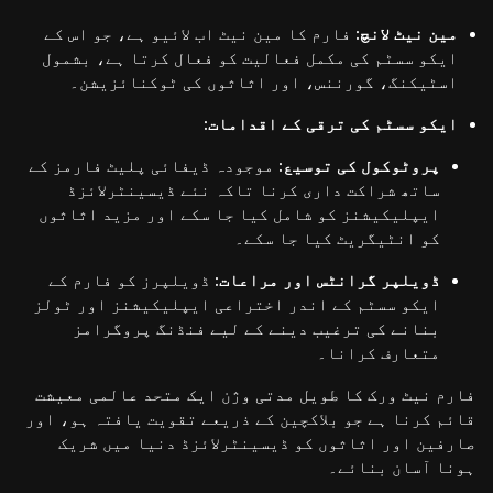
مین نیٹ لانچ:
فارم کا مین نیٹ اب لائیو ہے، جو اس کے
ایکو سسٹم کی مکمل فعالیت کو فعال کرتا ہے، بشمول
اسٹیکنگ، گورننس، اور اثاثوں کی ٹوکنائزیشن۔
ایکو سسٹم کی ترقی کے اقدامات:
پروٹوکول کی توسیع:
موجودہ ڈیفائی پلیٹ فارمز کے
ساتھ شراکت داری کرنا تاکہ نئے ڈیسینٹرلائزڈ
ایپلیکیشنز کو شامل کیا جا سکے اور مزید اثاثوں
کو انٹیگریٹ کیا جا سکے۔
ڈویلپر گرانٹس اور مراعات:
ڈویلپرز کو فارم کے
ایکو سسٹم کے اندر اختراعی ایپلیکیشنز اور ٹولز
بنانے کی ترغیب دینے کے لیے فنڈنگ پروگرامز
متعارف کرانا۔
فارم نیٹ ورک کا طویل مدتی وژن ایک متحد عالمی معیشت
قائم کرنا ہے جو بلاکچین کے ذریعے تقویت یافتہ ہو، اور
صارفین اور اثاثوں کو ڈیسینٹرلائزڈ دنیا میں شریک
ہونا آسان بنائے۔