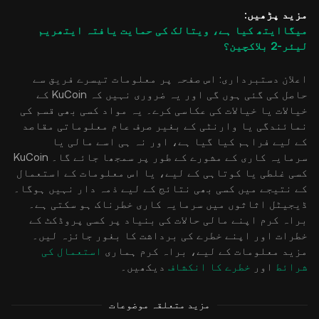
مزید پڑھیں:
میگاایتھ کیا ہے، ویتالک کی حمایت یافتہ ایتھریم
لیئر‑2 بلاکچین؟
اعلان دستبرداری: اس صفحہ پر معلومات تیسرے فریق سے
حاصل کی گئی ہوں گی اور یہ ضروری نہیں کہ KuCoin کے
خیالات یا خیالات کی عکاسی کرے۔ یہ مواد کسی بھی قسم کی
نمائندگی یا وارنٹی کے بغیر صرف عام معلوماتی مقاصد
کے لیے فراہم کیا گیا ہے، اور نہ ہی اسے مالی یا
سرمایہ کاری کے مشورے کے طور پر سمجھا جائے گا۔ KuCoin
کسی غلطی یا کوتاہی کے لیے، یا اس معلومات کے استعمال
کے نتیجے میں کسی بھی نتائج کے لیے ذمہ دار نہیں ہوگا۔
ڈیجیٹل اثاثوں میں سرمایہ کاری خطرناک ہو سکتی ہے۔
براہ کرم اپنے مالی حالات کی بنیاد پر کسی پروڈکٹ کے
خطرات اور اپنے خطرے کی برداشت کا بغور جائزہ لیں۔
مزید معلومات کے لیے، براہ کرم ہماری
استعمال کی
شرائط
اور
خطرے کا انکشاف
دیکھیں۔
مزید متعلقہ موضوعات