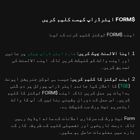
$FORM ایئرڈراپ کیسے کلیم کریں
اپنے $FORM ٹوکنز کلیم کرنے کے لیے:
اپنا الاٹمنٹ چیک کریں:
فارم ایئر ڈراپ چیکر
پر جائیں
اور اپنے والٹ کو کنیکٹ کریں تاکہ اپنے الاٹمنٹ کی
تصدیق کریں۔
اپنے ٹوکنز کا کلیم کریں:
جیسے ہی ٹوکن جنریشن ایونٹ
(
TGE
) کا اعلان کیا جائے، ایئر ڈراپ پورٹل پر دی گئی
ہدایات پر عمل کریں تاکہ اپنے $FORM ٹوکنز کا کلیم
کریں۔ اس عمل کے دوران یقینی بنائیں کہ آپ کا والٹ
ایتھریم نیٹ ورک سے کنیکٹ ہے۔
Form نیٹ ورک کے سرکاری اعلانات کے ساتھ اپڈیٹ رہیں
تاکہ درست تاریخوں اور تفصیلی کلیم کے طریقہ کار کے
بارے میں معلومات حاصل ہو سکیں۔