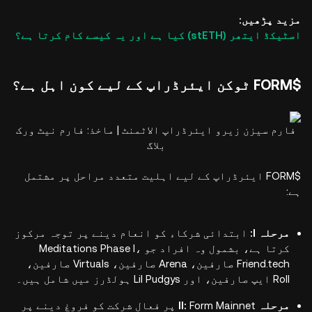
مزید پڑھیں:
اسٹیکڈ ایتھر (stETH) کیا ہے اور یہ کیسے کام کرتا ہے؟
$FORM ٹوکن ایئرڈراپ کے لیے کون اہل ہے؟
فارم سیزن زیرو ایئرڈراپ الاٹمنٹ | ماخذ: فارم نیٹ ورک
بلاگ
$FORM ایئرڈراپ کے لیے اہلیت متعدد مراحل پر مشتمل
ہے:
مرحلہ I:
ابتدائی شرکاء کو انعام دینے پر توجہ مرکوز
کرتا ہے، بشمول وہ افراد جو Meditations Phase I،
Friend.tech صارفین، Arena صارفین، Virtuals صارفین،
Roll ایپ صارفین، اور Lil Pudgys ہولڈرز میں شامل ہیں۔
مرحلہ II:
Form Mainnet پر فعال شرکت کو فروغ دینے پر