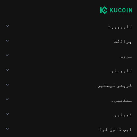
کارپوریٹ
پراڈکٹ
سروس
کاروبار
کرپٹو قیمتیں
سیکھیں۔
ڈویلپر
ایپ ڈاؤن لوڈ