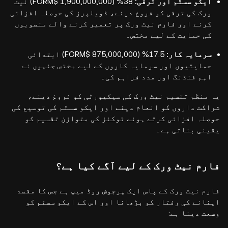
ایکو سسٹم اور ترقی:
38% (1,900,000,000 $FORM) نیٹ
ورک کی ترقی کو فروغ دینے، ڈویلپرز کی حوصلہ افزائی
کرنے اور فارم نیٹ ورک پر تعمیر کرنے والے منصوبوں
کی حمایت کے لیے مختص۔
سرمایہ کار:
17.5% (875,000,000 $FORM) ابتدائی
حمایتیوں اور سرمایہ کاروں کے لیے مختص جنہوں نے
اہم فنڈنگ اور مدد فراہم کی۔
یہ منظم تقسیم نیٹ ورک کی سیکیورٹی کو فروغ دینے،
شراکت داروں کو انعام دینے اور ایکو سسٹم کی توسیع کی
حوصلہ افزائی کرتے ہوئے ٹوکنز کی متوازن تقسیم کو
یقینی بناتی ہے۔
فارم نیٹ ورک کے لیے آگے کیا ہے؟
فارم نیٹ ورک کے پاس ایک پرجوش روڈ میپ ہے جس کا مقصد
اپنانے کی رفتار کو بڑھانا اور اس کے ایکو سسٹم کو
وسعت دینا ہے: