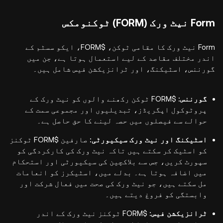
Form نیٹ ورک (FORM) ٹوکنومکس
Form نیٹ ورک کا مقامی ٹوکن، $FORM، ایکو سسٹم کے
اندر مختلف مقاصد کے لیے استعمال ہوتا ہے، جن میں
گورننس، اسٹیکنگ، اور ٹرانزیکشن فیس شامل ہیں۔
گورننس:
$FORM ٹوکن رکھنے والوں کو نیٹ ورک کے
پروٹوکول اپگریڈز، تبدیلیوں اور مجموعی سمت کے
حوالے سے فیصلوں میں حصہ لینے کا حق حاصل ہے۔
اسٹیکنگ اور نیٹ ورک سیکیورٹی:
صارفین $FORM ٹوکنز
کو اسٹیک کر سکتے ہیں تاکہ نیٹ ورک کی کارکردگی کو
سپورٹ کریں، جس سے بلاکچین کی سیکیورٹی اور استحکام
میں اضافہ ہوتا ہے۔ بدلے میں، اسٹیکرز کو انعامات
مل سکتے ہیں، جو نیٹ ورک کی صحت میں فعال شرکت اور
وابستگی کو فروغ دیتے ہیں۔
ٹرانزیکشن فیس:
$FORM ٹوکنز نیٹ ورک کے اندر