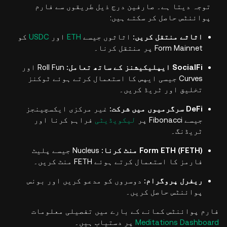
توجہ دیتا ہے۔ صارفین درج ذیل طریقوں سے فارم
پوائنٹس حاصل کر سکتے ہیں:
اثاثے منتقل کریں:
اثاثوں جیسے
ETH
اور
USDC
کو
Form Mainnet پر منتقل کرنا۔
SocialFi ایپلیکیشنز کے ساتھ تعامل:
Roll Fun اور
Curves جیسی ایپس کا استعمال کرتے ہوئے ٹوکنز
تخلیق اور ٹریڈ کریں۔
DeFi سرگرمیوں میں شرکت:
غیر مرکزی ایکسچینجز
جیسے Fibonacci پر
لیکویڈیٹی
فراہم کرنا اور
ٹریڈنگ۔
Form ETH (FETH) منٹ کرنا:
Nucleus جیسے پلیٹ
فارمز کا استعمال کرتے ہوئے FETH منٹ کریں۔
ریفرل پروگرام:
دوسروں کو مدعو کریں اور بونس
پوائنٹس حاصل کریں۔
فارم پوائنٹس کمانے کے بارے میں تفصیلی معلومات
Meditations Dashboard
پر دستیاب ہیں۔