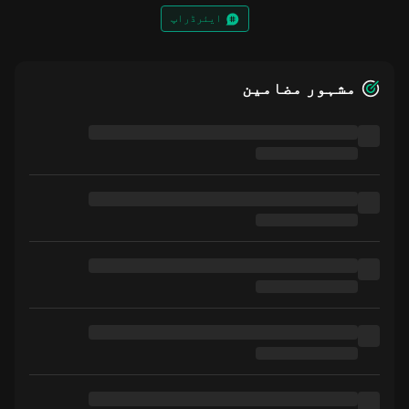
ایئرڈراپ
مشہور مضامین