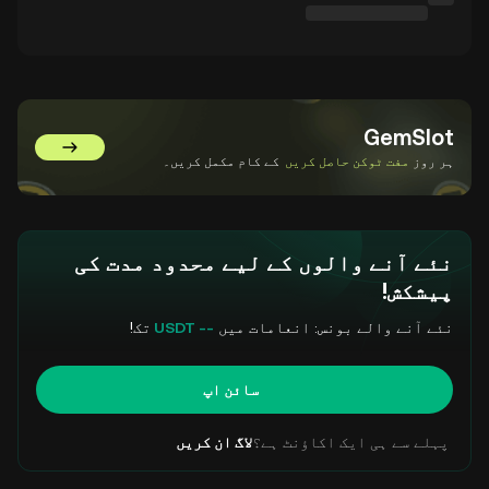
GemSlot
GemSlot پر جائیں۔
ہر روز
مفت ٹوکن حاصل کریں
کے کام مکمل کریں۔
نئے آنے والوں کے لیے محدود مدت کی
پیشکش!
نئے آنے والے بونس: انعامات میں
-- USDT
تک!
سائن اپ
پہلے سے ہی ایک اکاؤنٹ ہے؟
لاگ ان کریں