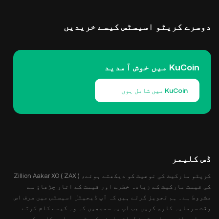
دوسرے کرپٹو اسیسٹس کیسے خریدیں
KuCoin میں خوش آمدید
KuCoin میں شامل ہوں
ڈس کلیمر
کرپٹو مارکیٹ کی نوعیت کو دیکھتے ہوئے، Zillion Aakar XO ( ZAX )
کی قیمت مارکیٹ کے زیادہ خطرے اور قیمت کے اتار چڑھاؤ سے
مشروط ہے۔ ہم تجویز کرتے ہیں کہ آپ ڈیجیٹل اسیسٹس میں صرف اس
وقت سرمایہ کاری کریں جب آپ یہ سمجھیں کہ وہ کیسے کام کرتے
ہیں اور ان سے وابستہ خطرات۔ اپنی کرپٹو سرمایہ کاری کی