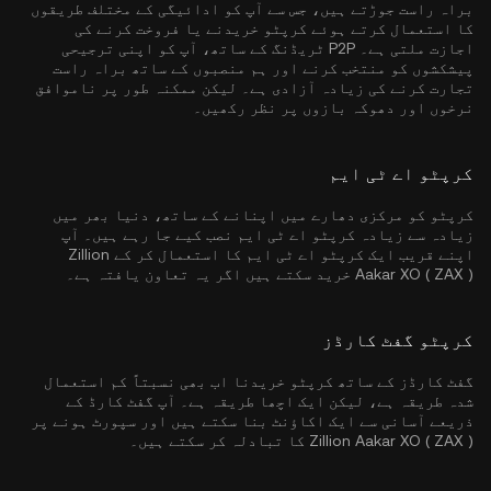
براہ راست جوڑتے ہیں، جس سے آپ کو ادائیگی کے مختلف طریقوں
کا استعمال کرتے ہوئے کرپٹو خریدنے یا فروخت کرنے کی
اجازت ملتی ہے۔ P2P ٹریڈنگ کے ساتھ، آپ کو اپنی ترجیحی
پیشکشوں کو منتخب کرنے اور ہم منصبوں کے ساتھ براہ راست
تجارت کرنے کی زیادہ آزادی ہے۔ لیکن ممکنہ طور پر ناموافق
نرخوں اور دھوکہ بازوں پر نظر رکھیں۔
کرپٹو اے ٹی ایم
کرپٹو کو مرکزی دھارے میں اپنانے کے ساتھ، دنیا بھر میں
زیادہ سے زیادہ کرپٹو اے ٹی ایم نصب کیے جا رہے ہیں۔ آپ
اپنے قریب ایک کرپٹو اے ٹی ایم کا استعمال کر کے Zillion
Aakar XO ( ZAX ) خرید سکتے ہیں اگر یہ تعاون یافتہ ہے۔
کرپٹو گفٹ کارڈز
گفٹ کارڈز کے ساتھ کرپٹو خریدنا اب بھی نسبتاً کم استعمال
شدہ طریقہ ہے، لیکن ایک اچھا طریقہ ہے۔ آپ گفٹ کارڈ کے
ذریعے آسانی سے ایک اکاؤنٹ بنا سکتے ہیں اور سپورٹ ہونے پر
Zillion Aakar XO ( ZAX ) کا تبادلہ کر سکتے ہیں۔