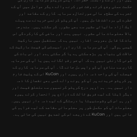
حکمت عملی وضع کرتے وقت غور کرنے والے دیگر عوامل میں آپ کے
تجربے کی سطح، مالی صورتحال، سرمایہ کاری کے مقاصد اور
خطرے کی برداشت شامل ہیں۔ آپ کرپٹو کرنسی خریدنے سے پہلے
ایک آزاد مالیاتی مشیر سے بھی مشورہ کر سکتے ہیں۔ مندرجہ
بالا معلومات مالی مشورہ نہیں ہے، اور ماضی کی کارکردگی اس
بات کا قابل بھروسہ اشارہ نہیں ہے کہ مستقبل میں مارکیٹ
کیسی ہوگی۔ آپ کی سرمایہ کاری اور اسیسٹس کی قیمت مارکیٹ کے
حالات کی بنیاد پر بڑھ سکتی ہے یا گر سکتی ہے، اور اس بات کی
کوئی گارنٹی نہیں ہے کہ آپ جو رقم لگاتے ہیں یا آپ کی سرمایہ
کاری سے منافع آپ کو واپس مل جائے گا۔ آپ کی سرمایہ کاری کے
فیصلے آپ کی واحد ذمہ داری ہیں، اور KuCoin اس کے پلیٹ فارم
پر کرپٹو خریدنے پر آپ کو ہونے والے کسی بھی نقصان کا ذمہ
دار نہیں ہے۔ ہم اوپر درج کرپٹو کرنسیوں سے متعلق قیمت اور
دیگر ڈیٹا کے لیے فریق ثالث کے ذرائع پر انحصار کرتے ہیں،
اور ہم اس کی وشوسنییتا یا درستگی کے لیے ذمہ دار نہیں ہیں۔
معلومات آپ کو مکمل طور پر معلوماتی مقاصد کے لیے فراہم کی
جاتی ہیں اور KuCoin کے ذریعے اس کی تصدیق نہیں کی جاتی ہے۔