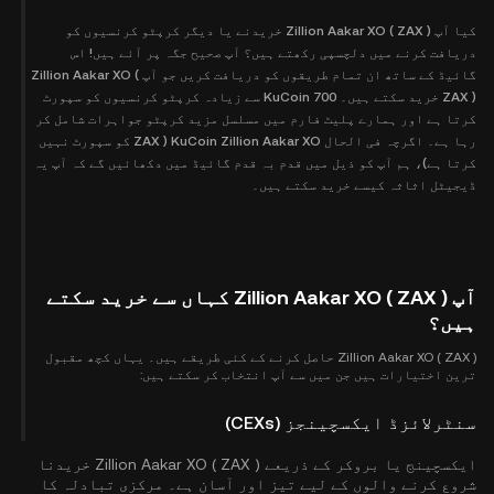
کیا آپ Zillion Aakar XO ( ZAX ) خریدنے یا دیگر کرپٹو کرنسیوں کو
دریافت کرنے میں دلچسپی رکھتے ہیں؟ آپ صحیح جگہ پر آئے ہیں! اس
گائیڈ کے ساتھ ان تمام طریقوں کو دریافت کریں جو آپ Zillion Aakar XO (
ZAX ) خرید سکتے ہیں۔ KuCoin 700 سے زیادہ کرپٹو کرنسیوں کو سپورٹ
کرتا ہے اور ہمارے پلیٹ فارم میں مسلسل مزید کرپٹو جواہرات شامل کر
رہا ہے۔ اگرچہ فی الحال KuCoin Zillion Aakar XO ( ZAX کو سپورٹ نہیں
کرتا ہے)، ہم آپ کو ذیل میں قدم بہ قدم گائیڈ میں دکھائیں گے کہ آپ یہ
ڈیجیٹل اثاثہ کیسے خرید سکتے ہیں۔
آپ Zillion Aakar XO ( ZAX ) کہاں سے خرید سکتے
ہیں؟
Zillion Aakar XO ( ZAX ) حاصل کرنے کے کئی طریقے ہیں۔ یہاں کچھ مقبول
ترین اختیارات ہیں جن میں سے آپ انتخاب کر سکتے ہیں:
سنٹرلائزڈ ایکسچینجز (CEXs)
ایکسچینج یا بروکر کے ذریعے Zillion Aakar XO ( ZAX ) خریدنا
شروع کرنے والوں کے لیے تیز اور آسان ہے۔ مرکزی تبادلہ کا