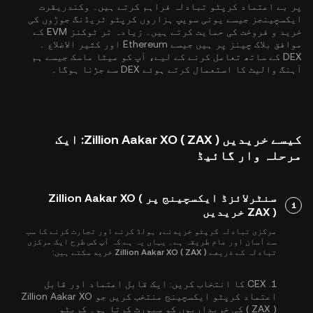
پر بے اعتماد کرپٹو تبادلہ فراہم کرتے ہیں۔ وکندریقرت
ایکسچینجز جیسے یونی سویپ ہزاروں کرپٹو ٹریڈنگ جوڑوں کی
خرید و فروخت کی حمایت کرتے ہیں۔ زیادہ تر ٹوکنز EVM کے
موافق بلاک چینز پر ہیں جیسے
Ethereum
اور
کثیر الاضلاع
۔
DEX کے ساتھ تعامل کرنے کے لیے، آپ کو میٹا ماسک جیسے ہم
آہنگ والیٹ کا استعمال کرتے ہوئے DEX سے جڑنا ہوگا۔
کیسے خریدیں Zillion Aakar XO ( ZAX ): ایک
مرحلہ وار گائیڈ
سنٹرلائزڈ ایکسچینج پر Zillion Aakar XO (
1
ZAX ) خریدیں
مرکزی تبادلہ کرپٹو خریدنے، ہولڈ کرنے اور تجارت کرنے کا سب
سے آسان اور عام طریقہ ہے۔ یہاں یہ ہے کہ آپ کس طرح ایک مرکزی
تبادلہ کے ذریعے Zillion Aakar XO ( ZAX ) خرید سکتے ہیں:
1.
CEX کا انتخاب کریں:
ایک قابل اعتماد اور قابل
اعتماد کرپٹو ایکسچینج منتخب کریں جو Zillion Aakar XO
( ZAX ) کی خریداریوں کو سپورٹ کرتا ہو۔ کرپٹو