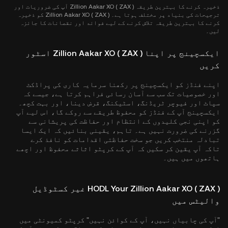
ذخیرہ کرنے کا بہترین طریقہ Zillion Aakar XO ( ZAX ) آپ کی ضروریات اور
ترجیحات کی بنیاد پر مختلف ہوتا ہے۔ Zillion Aakar XO ( ZAX ) کو ذخیرہ
کرنے کا بہترین طریقہ تلاش کرنے کے لیے فوائد اور نقصانات کا جائزہ
لیں۔
ایکسچینج پر اپنا Zillion Aakar XO ( ZAX ) اسٹور
کریں
اپنے فنڈز کو ایکسچینج پر رکھنا سرمایہ کاری کی پراڈکٹ
اور خصوصیات تک سب سے آسان رسائی فراہم کرتا ہے، جیسے کہ
سپاٹ اور فیوچر ٹریڈنگ، اسٹیکنگ، قرض دینا، اور بہت کچھ۔
ایکسچینج آپ کے فنڈز کو محفوظ طریقے سے روکے گا، اس لیے آپ
کو اپنی نجی کلیدوں کے انتظام اور حفاظت کی پریشانی سے
گزرنے کی ضرورت نہیں ہے۔ تاہم، یقینی بنائیں کہ ایک ایسا
تبادلہ منتخب کریں جو سخت حفاظتی اقدامات کو نافذ کرے
تاکہ آپ یقین کر سکیں کہ آپ کے کرپٹو اثاثے محفوظ اور اچھے
ہاتھوں میں ہیں۔
HODL Your Zillion Aakar XO ( ZAX ) غیر کسٹوڈیل
والیٹس میں
"آپ کی چابیاں نہیں، آپ کے کوائن نہیں" کرپٹو کمیونٹی میں