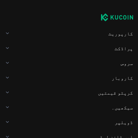
کارپوریٹ
پراڈکٹ
سروس
کاروبار
کرپٹو قیمتیں
سیکھیں۔
ڈویلپر
ایپ ڈاؤن لوڈ