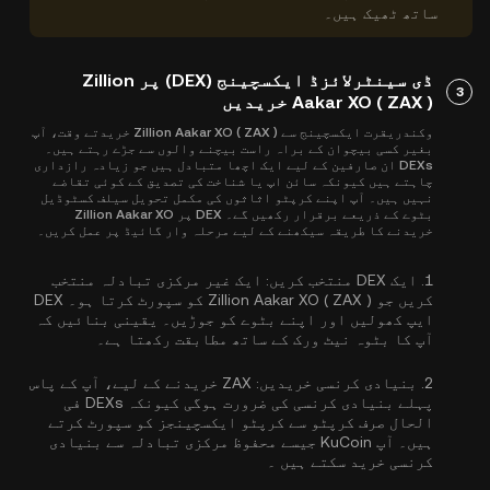
ساتھ ٹھیک ہیں۔
ڈی سینٹرلائزڈ ایکسچینج (DEX) پر Zillion
3
Aakar XO ( ZAX ) خریدیں
وکندریقرت ایکسچینج سے Zillion Aakar XO ( ZAX ) خریدتے وقت، آپ
بغیر کسی بیچوان کے براہ راست بیچنے والوں سے جڑے رہتے ہیں۔
DEXs ان صارفین کے لیے ایک اچھا متبادل ہیں جو زیادہ رازداری
چاہتے ہیں کیونکہ سائن اپ یا شناخت کی تصدیق کے کوئی تقاضے
نہیں ہیں۔ آپ اپنے کرپٹو اثاثوں کی مکمل تحویل سیلف کسٹوڈیل
بٹوے کے ذریعے برقرار رکھیں گے۔ DEX پر Zillion Aakar XO
خریدنے کا طریقہ سیکھنے کے لیے مرحلہ وار گائیڈ پر عمل کریں۔
1.
ایک DEX منتخب کریں:
ایک غیر مرکزی تبادلہ منتخب
کریں جو Zillion Aakar XO ( ZAX ) کو سپورٹ کرتا ہو۔ DEX
ایپ کھولیں اور اپنے بٹوے کو جوڑیں۔ یقینی بنائیں کہ
آپ کا بٹوہ نیٹ ورک کے ساتھ مطابقت رکھتا ہے۔
2.
بنیادی کرنسی خریدیں:
ZAX خریدنے کے لیے، آپ کے پاس
پہلے بنیادی کرنسی کی ضرورت ہوگی کیونکہ DEXs فی
الحال صرف کرپٹو سے کرپٹو ایکسچینجز کو سپورٹ کرتے
ہیں۔ آپ KuCoin جیسے محفوظ مرکزی تبادلہ سے
بنیادی
کرنسی خرید سکتے ہیں
۔