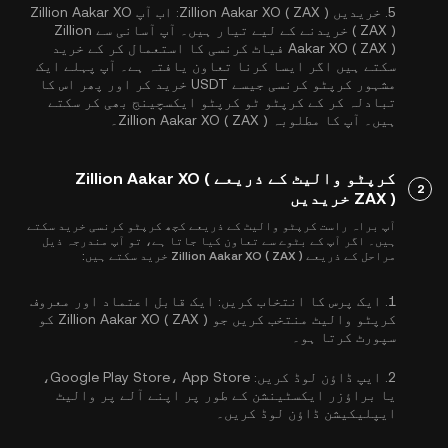
5.
خریدیں Zillion Aakar XO ( ZAX ):
اب آپ Zillion Aakar XO
( ZAX ) خریدنے کے لیے تیار ہیں۔ آپ آسانی سے Zillion
Aakar XO ( ZAX ) فیاٹ کرنسی کا استعمال کر کے خرید
سکتے ہیں اگر ایسا کرنا تعاون یافتہ ہے۔ آپ پہلے ایک
مشہور کرپٹو کرنسی جیسے
USDT
خرید کر اور پھر اس کا
تبادلہ کر کے کرپٹو ٹو کرپٹو ایکسچینج بھی کر سکتے
ہیں۔ آپ کا مطلوبہ Zillion Aakar XO ( ZAX )۔
کرپٹو والیٹ کے ذریعے Zillion Aakar XO (
2
ZAX ) خریدیں
آپ براہ راست کرپٹو والیٹ کے ذریعے کچھ کرپٹو کرنسی خرید سکتے
ہیں۔ اگر آپ کے بٹوے سے تعاون کیا جاتا ہے، تو آپ مندرجہ ذیل
مراحل کے ذریعے Zillion Aakar XO ( ZAX ) خرید سکتے ہیں:
1.
ایک پرس کا انتخاب کریں:
ایک قابل اعتماد اور معروف
کرپٹو والیٹ منتخب کریں جو Zillion Aakar XO ( ZAX ) کو
سپورٹ کرتا ہو۔
2.
ایپ ڈاؤن لوڈ کریں:
Google Play Store، App Store،
یا براؤزر ایکسٹینشن کے طور پر اپنے آلے پر والیٹ
ایپلیکیشن ڈاؤن لوڈ کریں۔