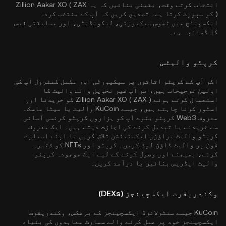
انتخاب کرتے وقت، یقینی بنائیں کہ یہ Zillion Aakar XO ( ZAX
) کو سپورٹ کرتا ہے۔ تصدیق کریں کہ آپ کے منتخب کردہ
ایکسچینج میں ٹھوس سیکیورٹی، لیکویڈیٹی، اور مسابقتی فیس
کا ڈھانچہ ہے۔
کرپٹو والیٹس
اگر آپ کے کرپٹو اثاثوں پر سیکیورٹی اور مکمل کنٹرول آپ کی
اولین ترجیحات ہیں، تو آپ غیر تحویل والے والیٹ کا
استعمال کرتے ہوئے Zillion Aakar XO ( ZAX ) کو خریدنا اور
اسٹور کرنا چاہتے ہیں، جیسے
KuCoin والیٹ
یا میٹا ماسک۔
معروف Web3 کرپٹو بٹوے آپ کو ہزاروں کرپٹو کرنسی آسانی
سے خریدنے یا تبدیل کرنے کی اجازت دیتے ہیں۔ ایک معروف
کرپٹو والیٹ براؤزر ایکسٹینشن تلاش کریں یا اپنے اسمارٹ
فون پر والیٹ ڈاؤن لوڈ کریں۔ کرپٹو اور NFTs کو ذخیرہ
کرنے، بھیجنے اور وصول کرنے کے لیے ایک موجودہ کرپٹو
والیٹ ایڈریس بنائیں یا درآمد کریں۔
وکندریقرت ایکسچینجز (DEXs)
KuCoin جیسے سنٹرلائزڈ ایکسچینجز کے برعکس، وکندریقرت
ایکسچینجز خود پر عمل کرنے والے سمارٹ معاہدوں کی بنیاد