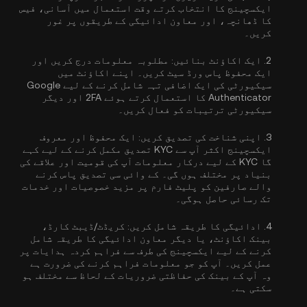
ایکسچینج کا انتخاب کرتے وقت استعمال میں آسانی، فیس
کا ڈھانچہ، اور معاون ادائیگی کے طریقوں پر غور
کریں۔
2.
ایک اکاؤنٹ بنائیں:
مطلوبہ معلومات درج کریں اور
ایک محفوظ پاس ورڈ سیٹ کریں۔ اپنے اکاؤنٹ میں
سیکیورٹی کی ایک اضافی تہہ شامل کرنے کے لیے
Google
Authenticator کا استعمال کرتے ہوئے 2FA
اور دیگر
سیکیورٹی ترتیبات کو فعال کریں۔
3.
اپنی شناخت کی تصدیق کریں:
ایک محفوظ اور معروف
ایکسچینج اکثر آپ سے
KYC تصدیق مکمل کرنے کے لیے کہے
گا
KYC کے لیے درکار معلومات آپ کی قومیت اور علاقے کی
بنیاد پر مختلف ہوں گی۔ کے وائی سی تصدیق پاس کرنے
والے صارفین کو پلیٹ فارم پر مزید خصوصیات اور خدمات
تک رسائی حاصل ہوگی۔
4.
ادائیگی کا طریقہ شامل کریں:
کریڈٹ/ڈیبٹ کارڈ،
بینک اکاؤنٹ، یا دیگر معاون ادائیگی کا طریقہ شامل
کرنے کے لیے ایکسچینج کی طرف سے فراہم کردہ ہدایات پر
عمل کریں۔ آپ کو جو معلومات فراہم کرنے کی ضرورت ہے
وہ آپ کے بینک کی حفاظتی ضروریات کے لحاظ سے مختلف ہو
سکتی ہے۔