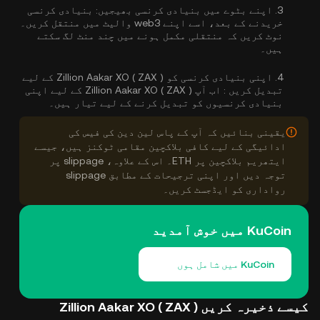
3.
اپنے بٹوے میں بنیادی کرنسی بھیجیں:
بنیادی کرنسی
خریدنے کے بعد، اسے اپنے web3 والیٹ میں منتقل کریں۔
نوٹ کریں کہ منتقلی مکمل ہونے میں چند منٹ لگ سکتے
ہیں۔
4.
اپنی بنیادی کرنسی کو Zillion Aakar XO ( ZAX ) کے لیے
تبدیل کریں :
اب آپ Zillion Aakar XO ( ZAX ) کے لیے اپنی
بنیادی کرنسیوں کو تبدیل کرنے کے لیے تیار ہیں۔
یقینی بنائیں کہ آپ کے پاس لین دین کی فیس کی
ادائیگی کے لیے کافی بلاکچین مقامی ٹوکنز ہیں، جیسے
ایتھریم بلاکچین پر ETH۔ اس کے علاوہ، slippage پر
توجہ دیں اور اپنی ترجیحات کے مطابق slippage
رواداری کو ایڈجسٹ کریں۔
KuCoin میں خوش آمدید
KuCoin میں شامل ہوں
کیسے ذخیرہ کریں Zillion Aakar XO ( ZAX )