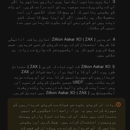
3.
ایک پرس بنائیں:
ایک نیا پرس ایڈریس بنائیں یا اگر
آپ کے پاس پہلے سے موجود ہے تو اسے درآمد کریں۔ اس بات
کو یقینی بنائیں کہ آپ بیج کا جملہ لکھیں اور اسے
محفوظ جگہ پر رکھیں۔ اگر آپ اپنا بیج کا جملہ کھو
دیتے ہیں تو کوئی بھی آپ کے بٹوے تک رسائی میں مدد
نہیں کر سکتا۔
4.
خریدیں Zillion Aakar XO ( ZAX ):
تعاون یافتہ ادائیگی
کا طریقہ استعمال کرتے ہوئے کرپٹو کرنسی خریدیں۔ فیس
چیک کریں، کیونکہ وہ ایکسچینجز کے چارج سے زیادہ ہو
سکتی ہیں۔
5.
Zillion Aakar XO کے لیے تبادلہ کریں ( ZAX ):
متبادل
طور پر، اگر آپ کا والیٹ براہ راست فیاٹ ٹو ZAX
خریداریوں کو سپورٹ نہیں کرتا ہے، تو آپ پہلے مزید
خرید سکتے ہیں۔ USDT جیسی مقبول کرپٹو کرنسی، اور
پھر اسے اپنے کرپٹو والیٹ کے ذریعے یا وکندریقرت
ایکسچینج پر Zillion Aakar XO ( ZAX ) میں تبدیل کریں۔
زیادہ تر کرپٹو بٹوے جو فیاٹ سے کرپٹو خریداریوں کو
سپورٹ کرتے ہیں وہ براہ راست ادائیگیوں کو نہیں
سنبھالتے ہیں بلکہ اس کے بجائے تھرڈ پارٹی پیمنٹ
پروسیسرز استعمال کرتے ہیں۔ چیک کریں اور یقینی
بنائیں کہ آپ خریداری کرنے سے پہلے ان کی فیس کے