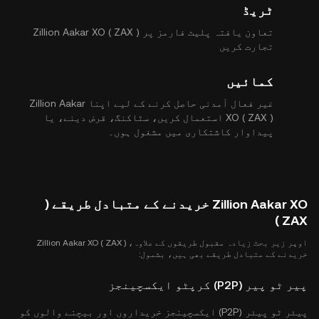
ٹریڈ
تعاون یافتہ پلیٹ فارمز پر Zillion Aakar XO ( ZAX )
تجارت کریں
کمائیں
غیر فعال آمدنی حاصل کرنے کے لیے اپنا Zillion Aakar
XO ( ZAX ) استعمال کریں، سٹاکنگ، قرض دینے، یا
پیداوار کاشتکاری میں مشغول ہوں۔
Zillion Aakar XO خریدنے کے متبادل طریقے (
ZAX )
اوپر زیر بحث زیادہ مقبول طریقوں کے علاوہ، Zillion Aakar XO ( ZAX )
خریدنے کے متبادل طریقے بھی ہیں، بشمول:
پیر ٹو پیر (P2P) کرپٹو ایکسچینجز
پیئر ٹو پیئر (P2P) ایکسچینجز خریداروں اور بیچنے والوں کو