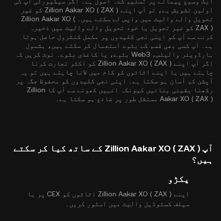
ایک وسیع پیمانے پر تسلیم شدہ اصول ہے۔ اگر سیکیورٹی آپ کی
اولین تشویش ہے، تو آپ اپنے Zillion Aakar XO ( ZAX ) کو غیر
تحویل والے والیٹ میں واپس لے سکتے ہیں۔ Zillion Aakar XO (
ZAX ) کو غیر تحویل یا خود تحویل والے والیٹ میں ذخیرہ
کرنے سے آپ کو اپنی نجی کلیدوں پر مکمل کنٹرول حاصل ہوتا
ہے۔ آپ کسی بھی قسم کے بٹوے استعمال کر سکتے ہیں، بشمول
ہارڈویئر والیٹس، Web3 بٹوے، یا کاغذی بٹوے۔ نوٹ کریں کہ
اگر آپ اپنے Zillion Aakar XO ( ZAX ) کو اکثر تجارت کرنا
چاہتے ہیں یا اپنے اثاثوں کو کام میں لانا چاہتے ہیں تو یہ
آپشن کم آسان ہو سکتا ہے۔ اپنی نجی کلیدوں کو محفوظ جگہ پر
رکھنا یقینی بنائیں کیونکہ انہیں کھونے سے آپ کا Zillion
Aakar XO ( ZAX ) مستقل طور پر ضائع ہو سکتا ہے۔
آپ Zillion Aakar XO ( ZAX ) کے ساتھ کیا کر سکتے
ہیں؟
پکڑو
اپنے Zillion Aakar XO ( ZAX ) اثاثوں کو CEX پر یا
سیلف کسٹوڈیل والیٹ میں اسٹور کریں۔