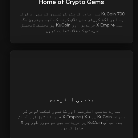
Home of Crypto Gems
KuCoin 700 سے زیادہ کرپٹو کرنسیوں کو سپورٹ کرتا
ہے اور اگلا کرپٹو منی تلاش کرنے کے لیے بہترین جگہ
ہے۔ X Empire خریدیں اور KuCoin پر مختلف ڈیجیٹل
اسیسٹس کے خلاف تجارت کریں۔
بدیہی انٹرفیس
ہمارے بدیہی انٹرفیس اور طاقتور ٹیکنالوجی کی
بدولت KuCoin پر X Empire ( X ) خریدنا تیز اور آسان
ہے۔ جب آپ KuCoin پر خریدتے ہیں تو فوری طور پر X
حاصل کریں۔