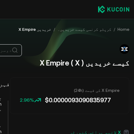
Home
/
کرپٹو کرنسی کیسے خریدیں۔
/
خریدیں X Empire
دوسرے
کیسے خریدیں X Empire ( X )
فہرس
X Empire کی قیمت (24h)
چ
$
0.0000093090835977
2.96%
خ
م
X لائیو پرائس کنورٹر