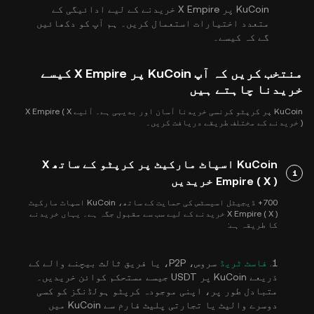
KuCoin پر X Empire خریدنے کے لیے ادائیگی کے
متعدد اختیارات استعمال کریں۔ ہم آپ کو دکھائیں
گے کہ کیسے۔
منتخب کریں کہ آپ KuCoin پر X Empire کیسے
خریدنا چاہتے ہیں
KuCoin پر کرپٹو کرنسی خریدنا آسان اور بدیہی ہے۔ آئیے X Empire ( X
) خریدنے کے مختلف طریقے دریافت کریں۔
KuCoin اسپاٹ مارکیٹ پر کرپٹو کے ساتھ X
1
Empire ( X ) خریدیں
700+ ڈیجیٹل اسیسٹس کی حمایت کے ساتھ، KuCoin اسپاٹ مارکیٹ
X Empire ( X ) خریدنے کے لیے سب سے مقبول جگہ ہے۔ یہاں خریدنے
کا طریقہ ہے:
1.
فاسٹ ٹریڈ
سروس، P2P، یا فریق ثالث بیچنے والے کے
ذریعے KuCoin پر USDT جیسے مستحکم کوائن خریدیں۔
متبادل طور پر، اپنی موجودہ کرپٹو ہولڈنگز کو کسی
دوسرے والیٹ یا تجارتی پلیٹ فارم سے KuCoin میں