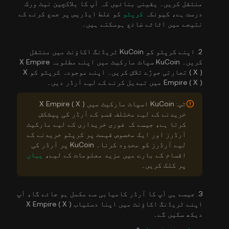
منتقل کریں۔ یقینی بنائیں کہ آپ کا بلاکچین نیٹ ورک
درست ہے، کیونکہ
کرپٹو
کو غلط ایڈریس پر جمع کرنے کے
نتیجے میں اثاثے ضائع ہوسکتے ہیں۔
2. اپنے کرپٹو کو KuCoin ٹریڈنگ اکاؤنٹ میں منتقل
کریں۔ KuCoin سپاٹ مارکیٹ میں اپنے مطلوبہ X Empire
( X ) تجارتی جوڑے تلاش کریں۔ اپنے موجودہ کرپٹو کو X
Empire ( X ) میں تبدیل کرنے کے لیے آرڈر دیں۔
ٹپ: KuCoin اسپاٹ مارکیٹ میں X Empire ( X )
خریدنے کے لیے مختلف قسم کے آرڈر کی پیشکش
کرتا ہے، جیسے کہ فوری خریداری کے لیے مارکیٹ
آرڈرز اور ایک مخصوص قیمت پر کرپٹو خریدنے کے
لیے آرڈرز کو محدود کرنا۔ KuCoin پر آرڈر کی
اقسام کے بارے میں مزید معلومات کے لیے،
یہاں
پر کلک کریں۔
3. جیسے ہی آپ کا آرڈر کامیابی سے مکمل ہو جائے گا، آپ
اپنے ٹریڈنگ اکاؤنٹ میں اپنا دستیاب X Empire ( X )
دیکھ سکیں گے۔