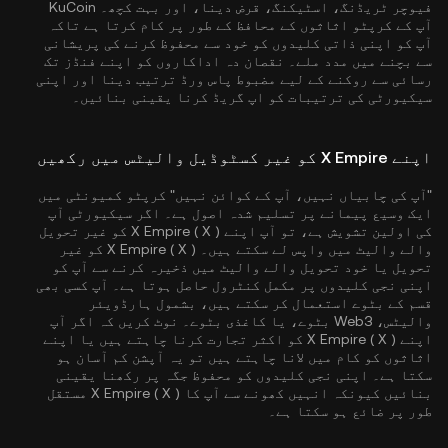
فیوچر ٹریڈنگ، اسٹیکنگ، قرض دینا، اور بہت کچھ۔ KuCoin
آپ کے کرپٹو اثاثوں کے محافظ کے طور پر کام کرتا ہے تاکہ
آپ کو اپنی ذاتی کلیدوں کو خود سے محفوظ کرنے کی پریشانی
سے بچنے میں مدد ملے۔ نقصان دہ اداکاروں کو اپنے فنڈز تک
رسائی سے روکنے کے لیے مضبوط پاس ورڈ ترتیب دینا اور اپنی
سیکیورٹی کی ترتیبات کو اپ گریڈ کرنا یقینی بنائیں۔
اپنے X Empire کو غیر کسٹوڈیل والیٹس میں رکھیں
"آپ کی چابیاں نہیں، آپ کے کوائن نہیں" کرپٹو کمیونٹی میں
ایک وسیع پیمانے پر تسلیم شدہ اصول ہے۔ اگر سیکیورٹی آپ
کی اولین تشویش ہے، تو آپ اپنے X Empire ( X ) کو غیر تحویل
والے والیٹ میں واپس لے سکتے ہیں۔ X Empire ( X ) کو غیر
تحویل یا خود تحویل والے والیٹ میں ذخیرہ کرنے سے آپ کو
اپنی نجی کلیدوں پر مکمل کنٹرول حاصل ہوتا ہے۔ آپ کسی بھی
قسم کے بٹوے استعمال کر سکتے ہیں، بشمول ہارڈویئر
والیٹس، Web3 بٹوے، یا کاغذی بٹوے۔ نوٹ کریں کہ اگر آپ
اپنے X Empire ( X ) کو اکثر تجارت کرنا چاہتے ہیں یا اپنے
اثاثوں کو کام میں لانا چاہتے ہیں تو یہ آپشن کم آسان ہو
سکتا ہے۔ اپنی نجی کلیدوں کو محفوظ جگہ پر رکھنا یقینی
بنائیں کیونکہ انہیں کھونے سے آپ کا X Empire ( X ) مستقل
طور پر ضائع ہو سکتا ہے۔