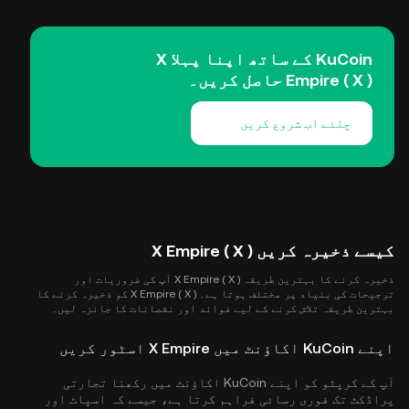
KuCoin کے ساتھ اپنا پہلا X
Empire ( X ) حاصل کریں۔
چلئے اب شروع کریں
کیسے ذخیرہ کریں X Empire ( X )
ذخیرہ کرنے کا بہترین طریقہ X Empire ( X ) آپ کی ضروریات اور
ترجیحات کی بنیاد پر مختلف ہوتا ہے۔ X Empire ( X ) کو ذخیرہ کرنے کا
بہترین طریقہ تلاش کرنے کے لیے فوائد اور نقصانات کا جائزہ لیں۔
اپنے KuCoin اکاؤنٹ میں X Empire اسٹور کریں
آپ کے کرپٹو کو اپنے KuCoin اکاؤنٹ میں رکھنا تجارتی
پراڈکٹ تک فوری رسائی فراہم کرتا ہے، جیسے کہ اسپاٹ اور