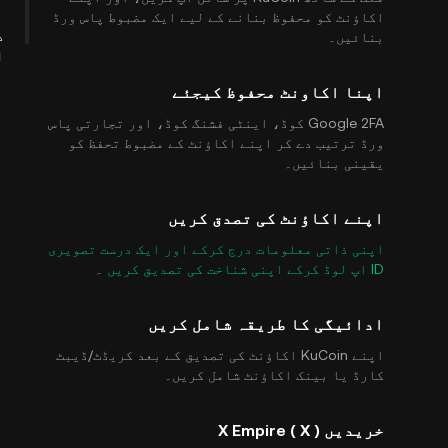
اکاؤنٹ کو محفوظ بنانے کے لیے ایک مضبوط پاس ورڈ
د
بنائیں۔
ا
اپنا اکاونٹ محفوظ کیجئے
Google 2FA کوڈ، اینٹی فشنگ کوڈ، اور تجارتی پاس
ورڈ ترتیب دے کر اپنے اکاؤنٹ کے مضبوط تحفظ کو
یقینی بنائیں۔
اپنے اکاؤنٹ کی تصدق کریں
اپنی ذاتی معلومات درج کرکے اور ایک درست تصویری
ID اپ لوڈ کرکے اپنی شناخت کی تصدیق کریں
۔
ادائیگی کا طریقہ شامل کریں
اپنے KuCoin اکاؤنٹ کی تصدیق کے بعد کریڈٹ/ڈیبٹ
کارڈ یا بینک اکاؤنٹ شامل کریں۔
خریدیں X Empire ( X )