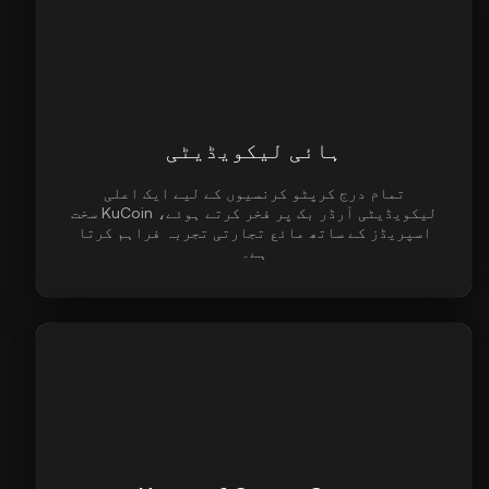
ہائی لیکویڈیٹی
تمام درج کرپٹو کرنسیوں کے لیے ایک اعلی
لیکویڈیٹی آرڈر بک پر فخر کرتے ہوئے، KuCoin سخت
اسپریڈز کے ساتھ مائع تجارتی تجربہ فراہم کرتا
ہے۔