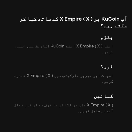
آپ KuCoin پر X Empire ( X ) کے ساتھ کیا کر
سکتے ہیں؟
پکڑو
اپنا X Empire ( X ) اپنے KuCoin اکاؤنٹ میں اسٹور
کریں۔
ٹریڈ
اسپاٹ اور فیوچر مارکیٹس میں X Empire ( X ) تجارت
کریں۔
کمائیں
X Empire ( X ) داؤ پر لگا کر یا قرض دے کر غیر فعال
آمدنی حاصل کریں۔