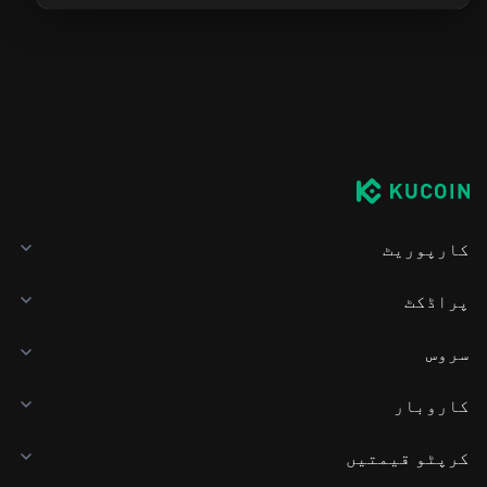
کارپوریٹ
پراڈکٹ
سروس
کاروبار
کرپٹو قیمتیں