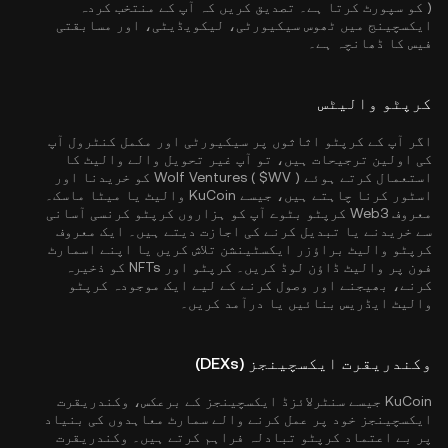
) کو سپورٹ کرتا ہے۔ تصدیق کریں کہ آپ کے منتخب کردہ
ایکسچینج میں ٹھوس سیکیورٹی، لیکویڈیٹی، اور مسابقتی
فیس کا ڈھانچہ ہے۔
کرپٹو والیٹس
اگر آپ کے کرپٹو اثاثوں پر سیکیورٹی اور مکمل کنٹرول آپ
کی اولین ترجیحات ہیں، تو آپ غیر تحویل والے والیٹ کا
استعمال کرتے ہوئے Wolf Ventures ( $WV ) کو خریدنا اور
اسٹور کرنا چاہتے ہیں، جیسے
KuCoin والیٹ
یا میٹا ماسک۔
معروف Web3 کرپٹو بٹوے آپ کو ہزاروں کرپٹو کرنسی آسانی
سے خریدنے یا تبدیل کرنے کی اجازت دیتے ہیں۔ ایک معروف
کرپٹو والیٹ براؤزر ایکسٹینشن تلاش کریں یا اپنے اسمارٹ
فون پر والیٹ ڈاؤن لوڈ کریں۔ کرپٹو اور NFTs کو ذخیرہ
کرنے، بھیجنے اور وصول کرنے کے لیے ایک موجودہ کرپٹو
والیٹ ایڈریس بنائیں یا درآمد کریں۔
وکندریقرت ایکسچینجز (DEXs)
KuCoin جیسے سنٹرلائزڈ ایکسچینجز کے برعکس، وکندریقرت
ایکسچینجز خود پر عمل کرنے والے سمارٹ معاہدوں کی بنیاد
پر بے اعتماد کرپٹو تبادلہ فراہم کرتے ہیں۔ وکندریقرت