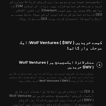
ایکسچینجز جیسے یونی سویپ ہزاروں کرپٹو ٹریڈنگ جوڑوں کی
خرید و فروخت کی حمایت کرتے ہیں۔ زیادہ تر ٹوکنز EVM کے
موافق بلاک چینز پر ہیں جیسے
Ethereum
اور
کثیر الاضلاع
۔
DEX کے ساتھ تعامل کرنے کے لیے، آپ کو میٹا ماسک جیسے ہم
آہنگ والیٹ کا استعمال کرتے ہوئے DEX سے جڑنا ہوگا۔
کیسے خریدیں Wolf Ventures ( $WV ): ایک
مرحلہ وار گائیڈ
سنٹرلائزڈ ایکسچینج پر Wolf Ventures (
1
$WV ) خریدیں
مرکزی تبادلہ کرپٹو خریدنے، ہولڈ کرنے اور تجارت کرنے کا سب
سے آسان اور عام طریقہ ہے۔ یہاں یہ ہے کہ آپ کس طرح ایک مرکزی
تبادلہ کے ذریعے Wolf Ventures ( $WV ) خرید سکتے ہیں:
1.
CEX کا انتخاب کریں:
ایک قابل اعتماد اور قابل
اعتماد کرپٹو ایکسچینج منتخب کریں جو Wolf Ventures
( $WV ) کی خریداریوں کو سپورٹ کرتا ہو۔ کرپٹو
ایکسچینج کا انتخاب کرتے وقت استعمال میں آسانی،