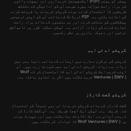
پیئر ٹو پیئر (P2P) ایکسچینجز خریداروں اور بیچنے والوں
کو براہ راست جوڑتے ہیں، جس سے آپ کو ادائیگی کے مختلف
طریقوں کا استعمال کرتے ہوئے کرپٹو خریدنے یا فروخت کرنے
کی اجازت ملتی ہے۔ P2P ٹریڈنگ کے ساتھ، آپ کو اپنی ترجیحی
پیشکشوں کو منتخب کرنے اور ہم منصبوں کے ساتھ براہ راست
تجارت کرنے کی زیادہ آزادی ہے۔ لیکن ممکنہ طور پر ناموافق
نرخوں اور دھوکہ بازوں پر نظر رکھیں۔
کرپٹو اے ٹی ایم
کرپٹو کو مرکزی دھارے میں اپنانے کے ساتھ، دنیا بھر میں
زیادہ سے زیادہ کرپٹو اے ٹی ایم نصب کیے جا رہے ہیں۔ آپ
اپنے قریب ایک کرپٹو اے ٹی ایم کا استعمال کر کے Wolf
Ventures ( $WV ) خرید سکتے ہیں اگر یہ تعاون یافتہ ہے۔
کرپٹو گفٹ کارڈز
گفٹ کارڈز کے ساتھ کرپٹو خریدنا اب بھی نسبتاً کم استعمال
شدہ طریقہ ہے، لیکن ایک اچھا طریقہ ہے۔ آپ گفٹ کارڈ کے
ذریعے آسانی سے ایک اکاؤنٹ بنا سکتے ہیں اور سپورٹ ہونے
پر Wolf Ventures ( $WV ) کا تبادلہ کر سکتے ہیں۔