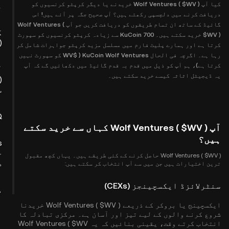
کیا آپ Wolf Ventures ( $WV ) خریدنے یا دیگر کرپٹو کرنسیوں کو
م
دریافت کرنے میں دلچسپی رکھتے ہیں؟ آپ صحیح جگہ پر آئے ہیں! اس
گائیڈ کے ساتھ ان تمام طریقوں کو دریافت کریں جو آپ Wolf Ventures (
ک
$WV ) خرید سکتے ہیں۔ KuCoin 700 سے زیادہ کرپٹو کرنسیوں کو سپورٹ
)
کرتا ہے اور ہمارے پلیٹ فارم میں مسلسل مزید کرپٹو جواہرات شامل کر
رہا ہے۔ اگرچہ فی الحال KuCoin Wolf Ventures ( $WV کو سپورٹ نہیں
کرتا ہے)، ہم آپ کو ذیل میں قدم بہ قدم گائیڈ میں دکھائیں گے کہ آپ
یہ ڈیجیٹل اثاثہ کیسے خرید سکتے ہیں۔
س
Q
آپ Wolf Ventures ( $WV ) کہاں سے خرید سکتے
ہیں؟
s
خ
Wolf Ventures ( $WV ) حاصل کرنے کے کئی طریقے ہیں۔ یہاں کچھ مقبول
ط
ترین اختیارات ہیں جن میں سے آپ انتخاب کر سکتے ہیں:
سنٹرلائزڈ ایکسچینجز (CEXs)
د
ا
ایکسچینج یا بروکر کے ذریعے Wolf Ventures ( $WV ) خریدنا
شروع کرنے والوں کے لیے تیز اور آسان ہے۔ مرکزی تبادلہ کا
انتخاب کرتے وقت، یقینی بنائیں کہ یہ Wolf Ventures ( $WV