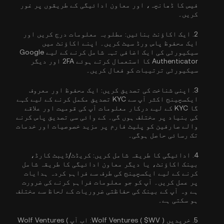
فیس کا ڈھانچہ، اور معاون ادائیگی کے طریقوں پر غور
کریں۔
2.
ایک اکاؤنٹ بنائیں:
مطلوبہ معلومات درج کریں اور
ایک محفوظ پاس ورڈ سیٹ کریں۔ اپنے اکاؤنٹ میں
سیکیورٹی کی ایک اضافی تہہ شامل کرنے کے لیے
Google
Authenticator کا استعمال کرتے ہوئے 2FA
اور دیگر
سیکیورٹی ترتیبات کو فعال کریں۔
3.
اپنی شناخت کی تصدیق کریں:
ایک محفوظ اور معروف
ایکسچینج اکثر آپ سے
KYC تصدیق مکمل کرنے کے لیے کہے
گا
KYC کے لیے درکار معلومات آپ کی قومیت اور علاقے
کی بنیاد پر مختلف ہوں گی۔ کے وائی سی تصدیق پاس کرنے
والے صارفین کو پلیٹ فارم پر مزید خصوصیات اور خدمات
تک رسائی حاصل ہوگی۔
4.
ادائیگی کا طریقہ شامل کریں:
کریڈٹ/ڈیبٹ کارڈ،
بینک اکاؤنٹ، یا دیگر معاون ادائیگی کا طریقہ شامل
کرنے کے لیے ایکسچینج کی طرف سے فراہم کردہ ہدایات
پر عمل کریں۔ آپ کو جو معلومات فراہم کرنے کی ضرورت
ہے وہ آپ کے بینک کی حفاظتی ضروریات کے لحاظ سے مختلف
ہو سکتی ہے۔
5.
خریدیں Wolf Ventures ( $WV ):
اب آپ Wolf Ventures (