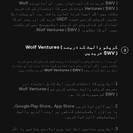
$WV ) خریدنے کے لیے تیار ہیں۔ آپ آسانی سے Wolf
Ventures ( $WV ) فیاٹ کرنسی کا استعمال کر کے خرید
سکتے ہیں اگر ایسا کرنا تعاون یافتہ ہے۔ آپ پہلے ایک
مشہور کرپٹو کرنسی جیسے
USDT
خرید کر اور پھر اس کا
تبادلہ کر کے کرپٹو ٹو کرپٹو ایکسچینج بھی کر سکتے
ہیں۔ آپ کا مطلوبہ Wolf Ventures ( $WV )۔
کرپٹو والیٹ کے ذریعے Wolf Ventures (
2
$WV ) خریدیں
آپ براہ راست کرپٹو والیٹ کے ذریعے کچھ کرپٹو کرنسی خرید
سکتے ہیں۔ اگر آپ کے بٹوے سے تعاون کیا جاتا ہے، تو آپ مندرجہ
ذیل مراحل کے ذریعے Wolf Ventures ( $WV ) خرید سکتے ہیں:
1.
ایک پرس کا انتخاب کریں:
ایک قابل اعتماد اور
معروف کرپٹو والیٹ منتخب کریں جو Wolf Ventures (
$WV ) کو سپورٹ کرتا ہو۔
2.
ایپ ڈاؤن لوڈ کریں:
Google Play Store، App Store،
یا براؤزر ایکسٹینشن کے طور پر اپنے آلے پر والیٹ
ایپلیکیشن ڈاؤن لوڈ کریں۔
3.
ایک پرس بنائیں:
ایک نیا پرس ایڈریس بنائیں یا اگر