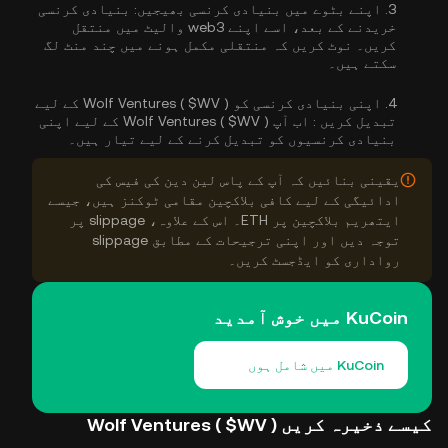
3.
اپنے بٹوے میں بنیادی کرنسی بھیجیں:
بنیادی کرنسی
خریدنے کے بعد، اسے اپنے web3 والیٹ میں منتقل
کریں۔ نوٹ کریں کہ منتقلی مکمل ہونے میں چند منٹ لگ
سکتے ہیں۔
4.
اپنی بنیادی کرنسی کو Wolf Ventures ( $WV ) کے لیے
تبدیل کریں :
اب آپ Wolf Ventures ( $WV ) کے لیے اپنی
بنیادی کرنسیوں کو تبدیل کرنے کے لیے تیار ہیں۔
یقینی بنائیں کہ آپ کے پاس لین دین کی فیس کی
ادائیگی کے لیے کافی بلاکچین مقامی ٹوکنز ہیں، جیسے
ایتھریم بلاکچین پر ETH۔ اس کے علاوہ، slippage پر
توجہ دیں اور اپنی ترجیحات کے مطابق slippage
رواداری کو ایڈجسٹ کریں۔
KuCoin میں خوش آمدید
KuCoin میں شامل ہوں
کیسے ذخیرہ کریں Wolf Ventures ( $WV )