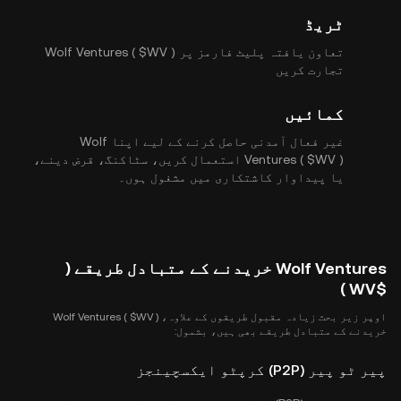
ٹریڈ
تعاون یافتہ پلیٹ فارمز پر Wolf Ventures ( $WV )
تجارت کریں
کمائیں
غیر فعال آمدنی حاصل کرنے کے لیے اپنا Wolf
Ventures ( $WV ) استعمال کریں، سٹاکنگ، قرض دینے،
یا پیداوار کاشتکاری میں مشغول ہوں۔
Wolf Ventures خریدنے کے متبادل طریقے (
$WV )
اوپر زیر بحث زیادہ مقبول طریقوں کے علاوہ، Wolf Ventures ( $WV )
خریدنے کے متبادل طریقے بھی ہیں، بشمول:
پیر ٹو پیر (P2P) کرپٹو ایکسچینجز