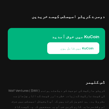
دوسرے کرپٹو اسیسٹس کیسے خریدیں
KuCoin میں خوش آمدید
KuCoin میں شامل ہوں
ڈس کلیمر
کرپٹو مارکیٹ کی نوعیت کو دیکھتے ہوئے، Wolf Ventures ( $WV )
کی قیمت مارکیٹ کے زیادہ خطرے اور قیمت کے اتار چڑھاؤ سے
مشروط ہے۔ ہم تجویز کرتے ہیں کہ آپ ڈیجیٹل اسیسٹس میں صرف
اس وقت سرمایہ کاری کریں جب آپ یہ سمجھیں کہ وہ کیسے کام