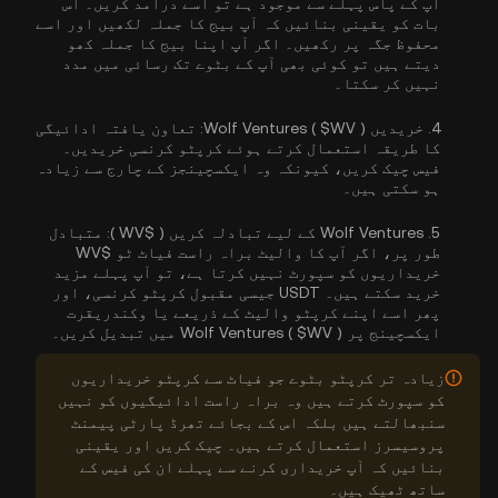
آپ کے پاس پہلے سے موجود ہے تو اسے درآمد کریں۔ اس
بات کو یقینی بنائیں کہ آپ بیج کا جملہ لکھیں اور اسے
محفوظ جگہ پر رکھیں۔ اگر آپ اپنا بیج کا جملہ کھو
دیتے ہیں تو کوئی بھی آپ کے بٹوے تک رسائی میں مدد
نہیں کر سکتا۔
4.
خریدیں Wolf Ventures ( $WV ):
تعاون یافتہ ادائیگی
کا طریقہ استعمال کرتے ہوئے کرپٹو کرنسی خریدیں۔
فیس چیک کریں، کیونکہ وہ ایکسچینجز کے چارج سے زیادہ
ہو سکتی ہیں۔
5.
Wolf Ventures کے لیے تبادلہ کریں ( $WV ):
متبادل
طور پر، اگر آپ کا والیٹ براہ راست فیاٹ ٹو $WV
خریداریوں کو سپورٹ نہیں کرتا ہے، تو آپ پہلے مزید
خرید سکتے ہیں۔ USDT جیسی مقبول کرپٹو کرنسی، اور
پھر اسے اپنے کرپٹو والیٹ کے ذریعے یا وکندریقرت
ایکسچینج پر Wolf Ventures ( $WV ) میں تبدیل کریں۔
زیادہ تر کرپٹو بٹوے جو فیاٹ سے کرپٹو خریداریوں
کو سپورٹ کرتے ہیں وہ براہ راست ادائیگیوں کو نہیں
سنبھالتے ہیں بلکہ اس کے بجائے تھرڈ پارٹی پیمنٹ
پروسیسرز استعمال کرتے ہیں۔ چیک کریں اور یقینی
بنائیں کہ آپ خریداری کرنے سے پہلے ان کی فیس کے
ساتھ ٹھیک ہیں۔