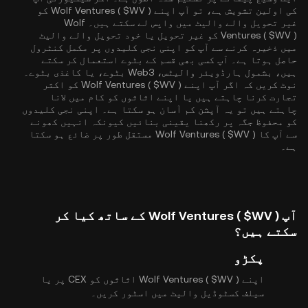
کی اولین تشویش ہے، تو آپ اپنے Wolf Ventures ( $WV ) کو
غیر تحویل والے والیٹ میں واپس لے سکتے ہیں۔ Wolf
Ventures ( $WV ) کو غیر تحویل یا خود تحویل والے والیٹ
میں ذخیرہ کرنے سے آپ کو اپنی نجی کلیدوں پر مکمل کنٹرول
حاصل ہوتا ہے۔ آپ کسی بھی قسم کے بٹوے استعمال کر سکتے
ہیں، بشمول ہارڈویئر والیٹس، Web3 بٹوے، یا کاغذی بٹوے۔
نوٹ کریں کہ اگر آپ اپنے Wolf Ventures ( $WV ) کو اکثر
تجارت کرنا چاہتے ہیں یا اپنے اثاثوں کو کام میں لانا
چاہتے ہیں تو یہ آپشن کم آسان ہو سکتا ہے۔ اپنی نجی کلیدوں
کو محفوظ جگہ پر رکھنا یقینی بنائیں کیونکہ انہیں کھونے
سے آپ کا Wolf Ventures ( $WV ) مستقل طور پر ضائع ہو سکتا
ہے۔
آپ Wolf Ventures ( $WV ) کے ساتھ کیا کر
سکتے ہیں؟
پکڑو
اپنے Wolf Ventures ( $WV ) اثاثوں کو CEX پر یا
سیلف کسٹوڈیل والیٹ میں اسٹور کریں۔