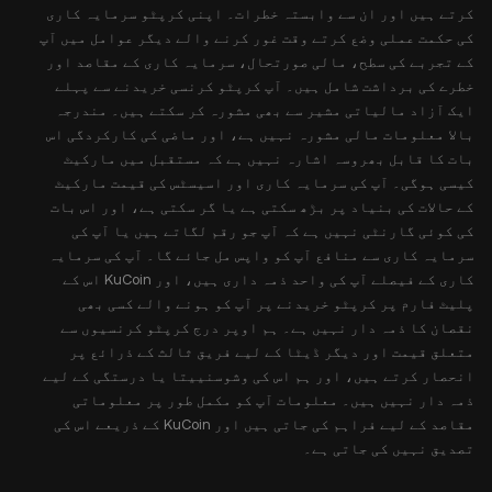
کرتے ہیں اور ان سے وابستہ خطرات۔ اپنی کرپٹو سرمایہ کاری
کی حکمت عملی وضع کرتے وقت غور کرنے والے دیگر عوامل میں آپ
کے تجربے کی سطح، مالی صورتحال، سرمایہ کاری کے مقاصد اور
خطرے کی برداشت شامل ہیں۔ آپ کرپٹو کرنسی خریدنے سے پہلے
ایک آزاد مالیاتی مشیر سے بھی مشورہ کر سکتے ہیں۔ مندرجہ
بالا معلومات مالی مشورہ نہیں ہے، اور ماضی کی کارکردگی اس
بات کا قابل بھروسہ اشارہ نہیں ہے کہ مستقبل میں مارکیٹ
کیسی ہوگی۔ آپ کی سرمایہ کاری اور اسیسٹس کی قیمت مارکیٹ
کے حالات کی بنیاد پر بڑھ سکتی ہے یا گر سکتی ہے، اور اس بات
کی کوئی گارنٹی نہیں ہے کہ آپ جو رقم لگاتے ہیں یا آپ کی
سرمایہ کاری سے منافع آپ کو واپس مل جائے گا۔ آپ کی سرمایہ
کاری کے فیصلے آپ کی واحد ذمہ داری ہیں، اور KuCoin اس کے
پلیٹ فارم پر کرپٹو خریدنے پر آپ کو ہونے والے کسی بھی
نقصان کا ذمہ دار نہیں ہے۔ ہم اوپر درج کرپٹو کرنسیوں سے
متعلق قیمت اور دیگر ڈیٹا کے لیے فریق ثالث کے ذرائع پر
انحصار کرتے ہیں، اور ہم اس کی وشوسنییتا یا درستگی کے لیے
ذمہ دار نہیں ہیں۔ معلومات آپ کو مکمل طور پر معلوماتی
مقاصد کے لیے فراہم کی جاتی ہیں اور KuCoin کے ذریعے اس کی
تصدیق نہیں کی جاتی ہے۔