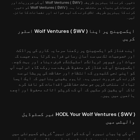
ذخیرہ کرنے کا بہترین طریقہ Wolf Ventures ( $WV ) آپ کی ضروریات اور
ترجیحات کی بنیاد پر مختلف ہوتا ہے۔ Wolf Ventures ( $WV ) کو ذخیرہ
کرنے کا بہترین طریقہ تلاش کرنے کے لیے فوائد اور نقصانات کا جائزہ
لیں۔
ایکسچینج پر اپنا Wolf Ventures ( $WV ) اسٹور
کریں
اپنے فنڈز کو ایکسچینج پر رکھنا سرمایہ کاری کی پراڈکٹ
اور خصوصیات تک سب سے آسان رسائی فراہم کرتا ہے، جیسے کہ
سپاٹ اور فیوچر ٹریڈنگ، اسٹیکنگ، قرض دینا، اور بہت کچھ۔
ایکسچینج آپ کے فنڈز کو محفوظ طریقے سے روکے گا، اس لیے آپ
کو اپنی نجی کلیدوں کے انتظام اور حفاظت کی پریشانی سے
گزرنے کی ضرورت نہیں ہے۔ تاہم، یقینی بنائیں کہ ایک ایسا
تبادلہ منتخب کریں جو سخت حفاظتی اقدامات کو نافذ کرے
تاکہ آپ یقین کر سکیں کہ آپ کے کرپٹو اثاثے محفوظ اور اچھے
ہاتھوں میں ہیں۔
HODL Your Wolf Ventures ( $WV ) غیر کسٹوڈیل
والیٹس میں
"آپ کی چابیاں نہیں، آپ کے کوائن نہیں" کرپٹو کمیونٹی میں
ایک وسیع پیمانے پر تسلیم شدہ اصول ہے۔ اگر سیکیورٹی آپ