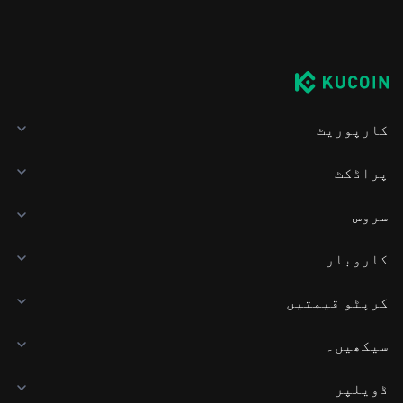
کارپوریٹ
پراڈکٹ
سروس
کاروبار
کرپٹو قیمتیں
سیکھیں۔
ڈویلپر