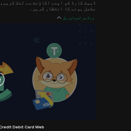
ڈیبٹ کارڈ کو اپنے اکاؤنٹ سے لنک کریں، 
مکمل ہونے کا انتظار کریں۔
ویڈیو ٹیوٹوریل
Credit Debit Card Web