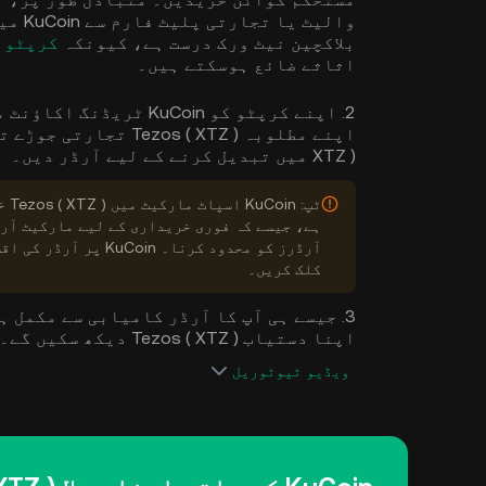
والیٹ
بلاکچین نیٹ ورک درست ہے، کیونکہ
کرپٹو
اثاثے ضائع ہوسکتے ہیں۔
XTZ ) میں تبدیل کرنے کے لیے آرڈر دیں۔
ٹپ:
ہے، جیسے کہ فوری خریداری کے لیے مارکیٹ آرڈ
آرڈرز کو محدود کرنا۔ KuCoin پر آرڈر کی اقسام کے بارے میں مزید معلومات کے لیے،
کلک کریں۔
3. جیسے ہی آپ کا آرڈر کامیابی سے مکمل 
اپنا دستیاب Tezos ( XTZ ) دیکھ سکیں گے۔
ویڈیو ٹیوٹوریل