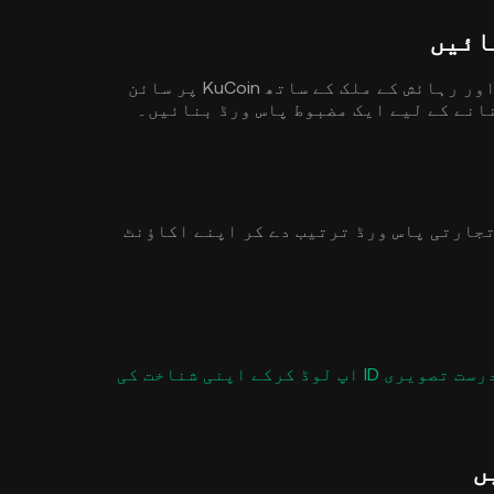
اپنے ای میل ایڈریس/موبائل فون نمبر اور رہائش کے ملک کے ساتھ KuCoin پر سائن
انے کے لیے ایک مضبوط پاس ورڈ بنائیں۔
، اور تجارتی پاس ورڈ ترتیب دے کر اپنے اکاؤنٹ
اپنی ذاتی معلومات درج کرکے اور ایک درست تصویری ID اپ لوڈ کرکے اپنی شناخت کی
ں