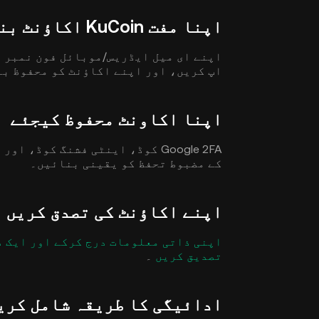
اپنا مفت KuCoin اکاؤنٹ بنائیں
اپ کریں، اور اپنے اکاؤنٹ کو محفوظ بن
اپنا اکاونٹ محفوظ کیجئے
Google 2FA کوڈ، اینٹی فشنگ کوڈ
کے مضبوط تحفظ کو یقینی بنائیں۔
اپنے اکاؤنٹ کی تصدق کریں
تصدیق کریں
۔
ادائیگی کا طریقہ شامل کری