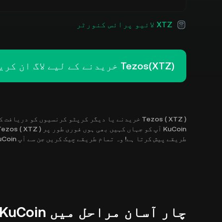
XTZ لائیو پرائس کنورٹر
Tezos(XTZ) خریدنے کے لیے لاگ ان کریں
Tezos ( XTZ ) خریدنے یا دیگر کرپٹو کرنسیوں کو در
طریقے پیش کرتا ہے! وہ تمام طریقے چیک کریں جن سے آپ KuCoin پر XTZ خرید سکتے ہیں۔
چار آسان مراحل میں KuCoin پر Tezos ( XTZ ) خریدیں