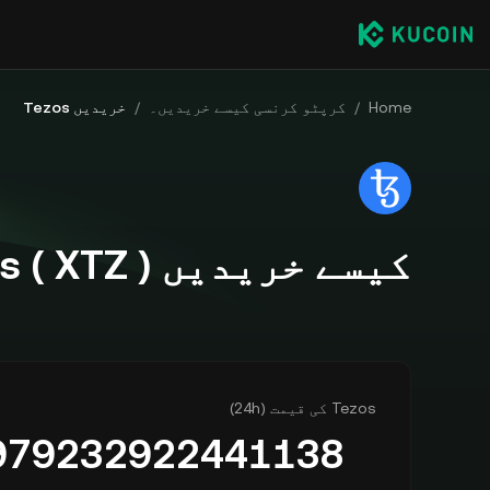
Home
/
کرپٹو کرنسی کیسے خریدیں۔
/
خریدیں Tezos
کیسے خریدیں Tezos ( XTZ )
Tezos کی قیمت (24h)
979232922441138