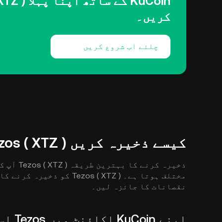
کریں۔
چلئے اب شروع کریں
کیسے ذخیرہ کریں Tezos ( XTZ )
ذخیرہ کرن
مختلف ہوتا ہے۔ Tezos ( XTZ
نقصانات کا جائزہ لیں۔
اپنے KuCoin اکاؤنٹ میں Tezos اسٹور کریں