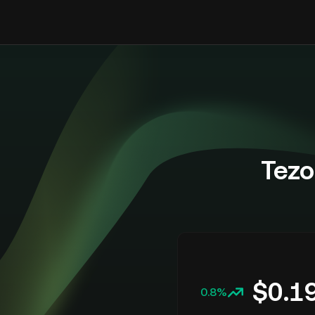
$
0.1
0.8%