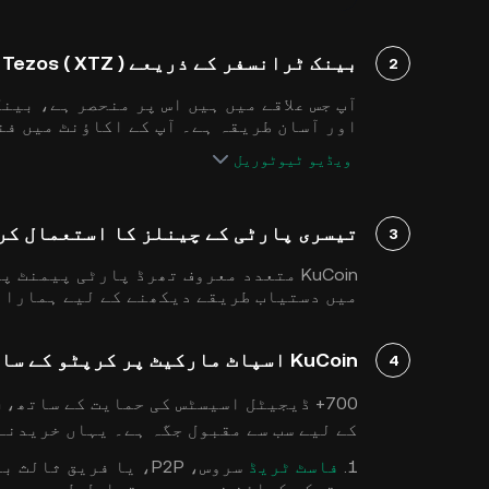
بینک ٹرانسفر کے ذریعے Tezos ( XTZ ) خریدیں
2
اور آسان طریقہ ہے۔ آپ کے اکاؤنٹ میں فنڈز آنے کے بعد
ویڈیو ٹیوٹوریل
تیسری پارٹی کے چینلز کا استعمال کرتے ہوئے zos ( XTZ
3
KuCoin متعدد معروف تھرڈ پارٹی پیمنٹ
میں دستیاب طریقے دیکھنے کے لیے ہمارا
KuCoin اسپاٹ مارکیٹ پر کرپٹو کے ساتھ Tezos ( XTZ ) خریدیں
4
کے لیے سب سے مقبول جگہ ہے۔ یہاں خریدنے 
1.
فاسٹ ٹریڈ
مستحکم کوائن خریدیں۔ متبادل طور پر، ا