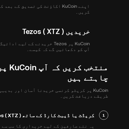
اپنے KuCoin اکاؤنٹ کی تصدیق کے
کریں۔
خریدیں Tezos ( XTZ )
KuCoin پر Tezos خریدنے کے ل
آپ کو دکھائیں گے کہ کیسے۔
چاہتے ہیں
طریقے دریافت کریں۔
کریڈٹ یا ڈیبٹ کارڈ کے ساتھ Tezos ( XTZ ) خریدیں
1