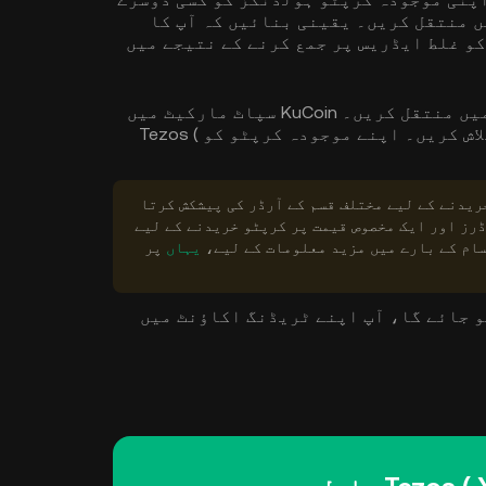
 یا تجارتی پلیٹ فارم سے KuCoin میں منتقل کریں۔ یقینی بنائیں کہ آپ کا
کو غلط ایڈریس پر جمع کرنے کے نتیجے میں
2. اپنے کرپٹو کو KuCoin ٹریڈنگ اکاؤنٹ میں منتقل کریں۔ KuCoin سپاٹ مارکیٹ میں
اپنے مطلوبہ Tezos ( XTZ ) تجارتی جوڑے تلاش کریں۔ اپنے موجودہ کرپٹو کو Tezos (
 KuCoin اسپاٹ مارکیٹ میں Tezos ( XTZ ) خریدنے کے لیے مختلف قسم کے آرڈر کی پیشکش کرتا
رز اور ایک مخصوص قیمت پر کرپٹو خریدنے کے لیے
یہاں
پر
ہو جائے گا، آپ اپنے ٹریڈنگ اکاؤنٹ میں