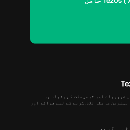
KuCoin کے ساتھ اپنا پہلا Tezos ( XTZ ) حاصل
ے کا بہترین طریقہ Tezos ( XTZ ) آپ کی ضروریات اور ترجیحات کی بنیاد پر
 ) کو ذخیرہ کرنے کا بہترین طریقہ تلاش کرنے کے لیے فوائد اور