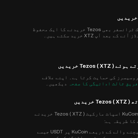
آپ جس علاقے میں ہیں اس پر منحصر ہے، بینک ٹرانسفر بھی Tezos خریدنے کا ایک محفوظ
 آپ XTZ خرید سکتے ہیں۔
Te ) خریدیں
 پروسیسرز کی حمایت کرتا ہے۔ اپنے علاقے
فریق ثالث ادائیگی کا صفحہ
دیکھیں۔
700+ ڈیجیٹل اسیسٹس کی حمایت کے ساتھ، KuCoin اسپاٹ مارکیٹ Tezos ( XTZ ) خریدنے
کا طریقہ ہے:
سروس، P2P، یا فریق ثالث بیچنے والے کے ذریعے KuCoin پر USDT جیسے
پنی موجودہ کرپٹو ہولڈنگز کو کسی دوسرے