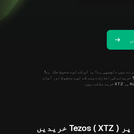
یافت کرنے میں دلچسپی ہے؟ یہ آپ کے لیے صحیح جگہ ہے!
KuCoin آپ کو جہاں کہیں بھی ہوں فوری طور پر Tezos ( XTZ ) خریدنے کی اجازت دینے کے لیے محفوظ اور آسان