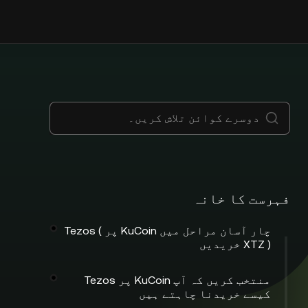
فہرست کا خانہ
چار آسان مراحل میں KuCoin پر Tezos (
XTZ ) خریدیں
منتخب کریں کہ آپ KuCoin پر Tezos
کیسے خریدنا چاہتے ہیں