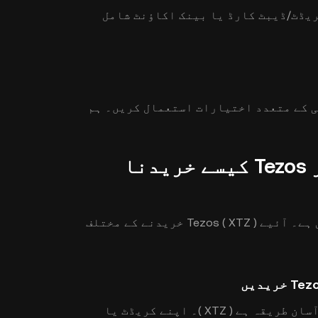
 بعد کریڈٹ/ڈیبٹ کارڈ یا بینک اکاؤنٹ شامل
یے ادائیگی کے متعدد اختیارات استعمال کریں۔ ہم
منتخب کریں کہ آپ KuCoin پر Tezos کیسے خریدنا
KuCoin پر کرپٹو کرنسی خریدنا آسان اور بدیہی ہے۔ آئیے Tezos ( XTZ ) خریدنے کے مختلف
یہ نئے صارفین کے لیے خریداری کا سب سے آسان طریقہ ہے ( XTZ )۔ اپنے کریڈٹ یا