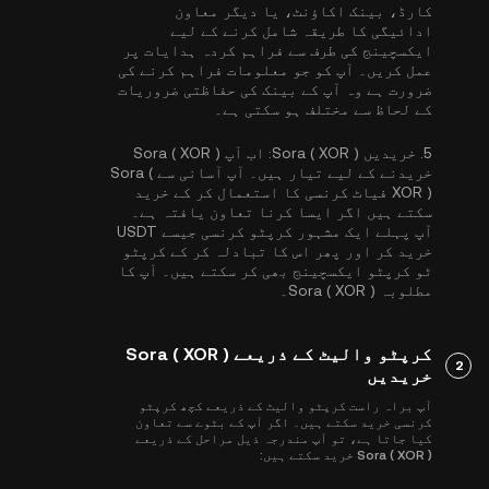
کارڈ، بینک اکاؤنٹ، یا دیگر معاون
ادائیگی کا طریقہ شامل کرنے کے لیے
ایکسچینج کی طرف سے فراہم کردہ ہدایات پر
عمل کریں۔ آپ کو جو معلومات فراہم کرنے کی
ضرورت ہے وہ آپ کے بینک کی حفاظتی ضروریات
کے لحاظ سے مختلف ہو سکتی ہے۔
5.
خریدیں Sora ( XOR ):
اب آپ Sora ( XOR )
خریدنے کے لیے تیار ہیں۔ آپ آسانی سے Sora (
XOR ) فیاٹ کرنسی کا استعمال کر کے خرید
سکتے ہیں اگر ایسا کرنا تعاون یافتہ ہے۔
آپ پہلے ایک مشہور کرپٹو کرنسی جیسے
USDT
خرید کر اور پھر اس کا تبادلہ کر کے کرپٹو
ٹو کرپٹو ایکسچینج بھی کر سکتے ہیں۔ آپ کا
مطلوبہ Sora ( XOR )۔
کرپٹو والیٹ کے ذریعے Sora ( XOR )
2
خریدیں
آپ براہ راست کرپٹو والیٹ کے ذریعے کچھ کرپٹو
کرنسی خرید سکتے ہیں۔ اگر آپ کے بٹوے سے تعاون
کیا جاتا ہے، تو آپ مندرجہ ذیل مراحل کے ذریعے
Sora ( XOR ) خرید سکتے ہیں: