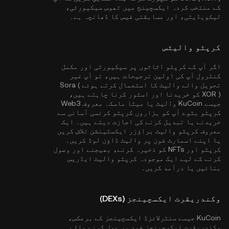
کے منتخب کردہ ایکسچینج میں ٹھوس سیکیورٹی،
لیکویڈیٹی، اور مسابقتی فیس کا ڈھانچہ ہے۔
کرپٹو والیٹس
اگر آپ کے کرپٹو اثاثوں پر سیکیورٹی اور مکمل
کنٹرول آپ کی اولین ترجیحات ہیں، تو آپ غیر
تحویل والے والیٹ کا استعمال کرتے ہوئے Sora (
XOR ) کو خریدنا اور اسٹور کرنا چاہتے ہیں،
جیسے
KuCoin والیٹ
یا میٹا ماسک۔ معروف Web3
کرپٹو بٹوے آپ کو ہزاروں کرپٹو کرنسی آسانی سے
خریدنے یا تبدیل کرنے کی اجازت دیتے ہیں۔ ایک
معروف کرپٹو والیٹ براؤزر ایکسٹینشن تلاش کریں
یا اپنے اسمارٹ فون پر والیٹ ڈاؤن لوڈ کریں۔
کرپٹو اور NFTs کو ذخیرہ کرنے، بھیجنے اور وصول
کرنے کے لیے ایک موجودہ کرپٹو والیٹ ایڈریس
بنائیں یا درآمد کریں۔
وکندریقرت ایکسچینجز (DEXs)
KuCoin جیسے سنٹرلائزڈ ایکسچینجز کے برعکس،
وکندریقرت ایکسچینجز خود پر عمل کرنے والے