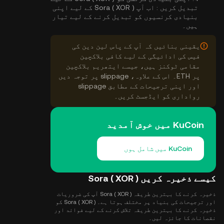
تبدیل کریں :
اب آپ Sora ( XOR ) کے لیے اپنی
بنیادی کرنسیوں کو تبدیل کرنے کے لیے تیار
ہیں۔
یقینی بنائیں کہ آپ کے پاس لین دین کی
فیس کی ادائیگی کے لیے کافی بلاکچین
مقامی ٹوکنز ہیں، جیسے ایتھریم بلاکچین
پر ETH۔ اس کے علاوہ، slippage پر توجہ دیں
اور اپنی ترجیحات کے مطابق slippage
رواداری کو ایڈجسٹ کریں۔
KuCoin میں خوش آمدید
KuCoin میں شامل ہوں
کیسے ذخیرہ کریں Sora ( XOR )
ذخیرہ کرنے کا بہترین طریقہ Sora ( XOR ) آپ کی ضروریات
اور ترجیحات کی بنیاد پر مختلف ہوتا ہے۔ Sora ( XOR ) کو
ذخیرہ کرنے کا بہترین طریقہ تلاش کرنے کے لیے فوائد اور
نقصانات کا جائزہ لیں۔