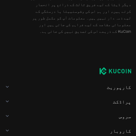
دیگر ڈیٹا کے لیے فریق ثالث کے ذرائع پر انحصار
کرتے ہیں، اور ہم اس کی وشوسنییتا یا درستگی کے
لیے ذمہ دار نہیں ہیں۔ معلومات آپ کو مکمل طور پر
معلوماتی مقاصد کے لیے فراہم کی جاتی ہیں اور
KuCoin کے ذریعے اس کی تصدیق نہیں کی جاتی ہے۔
کارپوریٹ
پراڈکٹ
سروس
کاروبار