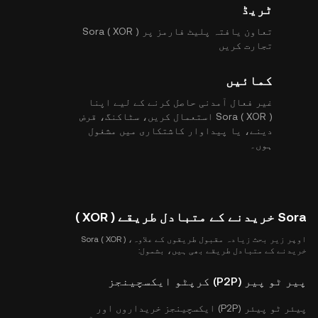
ٹریڈ
تعاون یافتہ پلیٹ فارمز پر Sora ( XOR )
تجارت کریں
کمائیں
غیر فعال آمدنی حاصل کرنے کے لیے اپنا
Sora ( XOR ) استعمال کریں، سٹاکنگ، قرض
دینے، یا پیداوار کاشتکاری میں مشغول
ہوں۔
Sora خریدنے کے متبادل طریقے ( XOR )
اوپر زیر بحث زیادہ مقبول طریقوں کے علاوہ، Sora ( XOR )
خریدنے کے متبادل طریقے بھی ہیں، بشمول:
پیر ٹو پیر (P2P) کرپٹو ایکسچینجز
پیئر ٹو پیئر (P2P) ایکسچینجز خریداروں اور