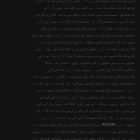
) کی قیمت مارکیٹ کے زیادہ خطرے اور قیمت کے اتار
چڑھاؤ سے مشروط ہے۔ ہم تجویز کرتے ہیں کہ آپ
ڈیجیٹل اسیسٹس میں صرف اس وقت سرمایہ کاری کریں
جب آپ یہ سمجھیں کہ وہ کیسے کام کرتے ہیں اور ان
سے وابستہ خطرات۔ اپنی کرپٹو سرمایہ کاری کی
حکمت عملی وضع کرتے وقت غور کرنے والے دیگر عوامل
میں آپ کے تجربے کی سطح، مالی صورتحال، سرمایہ
کاری کے مقاصد اور خطرے کی برداشت شامل ہیں۔ آپ
کرپٹو کرنسی خریدنے سے پہلے ایک آزاد مالیاتی
مشیر سے بھی مشورہ کر سکتے ہیں۔ مندرجہ بالا
معلومات مالی مشورہ نہیں ہے، اور ماضی کی
کارکردگی اس بات کا قابل بھروسہ اشارہ نہیں ہے کہ
مستقبل میں مارکیٹ کیسی ہوگی۔ آپ کی سرمایہ کاری
اور اسیسٹس کی قیمت مارکیٹ کے حالات کی بنیاد پر
بڑھ سکتی ہے یا گر سکتی ہے، اور اس بات کی کوئی
گارنٹی نہیں ہے کہ آپ جو رقم لگاتے ہیں یا آپ کی
سرمایہ کاری سے منافع آپ کو واپس مل جائے گا۔ آپ
کی سرمایہ کاری کے فیصلے آپ کی واحد ذمہ داری
ہیں، اور KuCoin اس کے پلیٹ فارم پر کرپٹو خریدنے
پر آپ کو ہونے والے کسی بھی نقصان کا ذمہ دار نہیں
ہے۔ ہم اوپر درج کرپٹو کرنسیوں سے متعلق قیمت اور