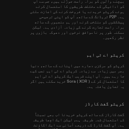
بیچنے والوں کو براہ راست جوڑتے ہیں، جس سے آپ
کو ادائیگی کے مختلف طریقوں کا استعمال کرتے
ہوئے کرپٹو خریدنے یا فروخت کرنے کی اجازت ملتی
ہے۔ P2P ٹریڈنگ کے ساتھ، آپ کو اپنی ترجیحی
پیشکشوں کو منتخب کرنے اور ہم منصبوں کے ساتھ
براہ راست تجارت کرنے کی زیادہ آزادی ہے۔ لیکن
ممکنہ طور پر ناموافق نرخوں اور دھوکہ بازوں پر
نظر رکھیں۔
کرپٹو اے ٹی ایم
کرپٹو کو مرکزی دھارے میں اپنانے کے ساتھ، دنیا
بھر میں زیادہ سے زیادہ کرپٹو اے ٹی ایم نصب کیے
جا رہے ہیں۔ آپ اپنے قریب ایک کرپٹو اے ٹی ایم
کا استعمال کر کے Sora ( XOR ) خرید سکتے ہیں اگر
یہ تعاون یافتہ ہے۔
کرپٹو گفٹ کارڈز
گفٹ کارڈز کے ساتھ کرپٹو خریدنا اب بھی نسبتاً
کم استعمال شدہ طریقہ ہے، لیکن ایک اچھا طریقہ
ہے۔ آپ گفٹ کارڈ کے ذریعے آسانی سے ایک اکاؤنٹ