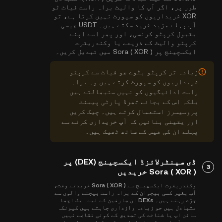
طور پر، اگر آپ کا والیٹ براہ راست فیاٹ ٹو
XOR خریداریوں کو سپورٹ نہیں کرتا ہے، تو
آپ پہلے مزید خرید سکتے ہیں۔ USDT جیسی
مقبول کرپٹو کرنسی، اور پھر اسے اپنے
کرپٹو والیٹ کے ذریعے یا وکندریقرت
ایکسچینج پر Sora ( XOR ) میں تبدیل کریں۔
زیادہ تر کرپٹو بٹوے جو فیاٹ سے کرپٹو
خریداریوں کو سپورٹ کرتے ہیں وہ براہ
راست ادائیگیوں کو نہیں سنبھالتے ہیں
بلکہ اس کے بجائے تھرڈ پارٹی پیمنٹ
پروسیسرز استعمال کرتے ہیں۔ چیک کریں
اور یقینی بنائیں کہ آپ خریداری کرنے سے
پہلے ان کی فیس کے ساتھ ٹھیک ہیں۔
ڈی سینٹرلائزڈ ایکسچینج (DEX) پر
3
Sora ( XOR ) خریدیں
وکندریقرت ایکسچینج سے Sora ( XOR ) خریدتے وقت،
آپ بغیر کسی بیچوان کے براہ راست بیچنے والوں سے
جڑے رہتے ہیں۔ DEXs ان صارفین کے لیے ایک اچھا
متبادل ہیں جو زیادہ رازداری چاہتے ہیں کیونکہ
سائن اپ یا شناخت کی تصدیق کے کوئی تقاضے نہیں