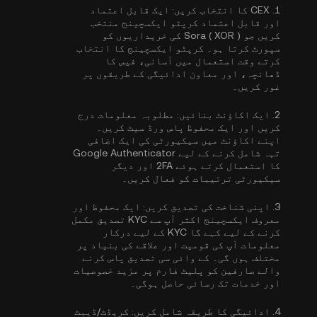
1.
CEX کا انتخاب کریں:
ایک قابل اعتماد
اور قابل اعتماد کرپٹو ایکسچینج منتخب
کریں جو Sora ( XOR ) کی خریداریوں کو
سپورٹ کرتا ہو۔ کرپٹو ایکسچینج کا انتخاب
کرتے وقت استعمال میں آسانی، فیس کا
ڈھانچہ، اور معاون ادائیگی کے طریقوں پر
غور کریں۔
2.
ایک اکاؤنٹ بنائیں:
مطلوبہ معلومات درج
کریں اور ایک محفوظ پاس ورڈ سیٹ کریں۔
اپنے اکاؤنٹ میں سیکیورٹی کی ایک اضافی
تہہ شامل کرنے کے لیے
Google Authenticator
کا استعمال کرتے ہوئے 2FA
اور دیگر
سیکیورٹی ترتیبات کو فعال کریں۔
3.
اپنی شناخت کی تصدیق کریں:
ایک محفوظ اور
معروف ایکسچینج اکثر آپ سے
KYC تصدیق مکمل
کرنے کے لیے کہے گا
KYC کے لیے درکار
معلومات آپ کی قومیت اور علاقے کی بنیاد پر
مختلف ہوں گی۔ کے وائی سی تصدیق پاس کرنے
والے صارفین کو پلیٹ فارم پر مزید خصوصیات
اور خدمات تک رسائی حاصل ہوگی۔
4.
ادائیگی کا طریقہ شامل کریں:
کریڈٹ/ڈیبٹ