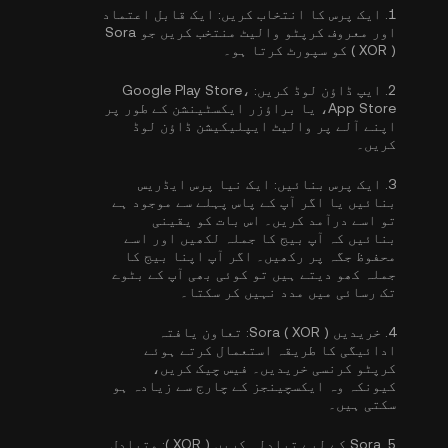
1.
ایک پرس کا انتخاب کریں:
ایک قابل اعتماد
اور معروف کرپٹو والیٹ منتخب کریں جو Sora
( XOR ) کو سپورٹ کرتا ہو۔
2.
ایپ ڈاؤن لوڈ کریں:
Google Play Store،
App Store، یا براؤزر ایکسٹینشن کے طور پر
اپنے آلے پر والیٹ ایپلیکیشن ڈاؤن لوڈ
کریں۔
3.
ایک پرس بنائیں:
ایک نیا پرس ایڈریس
بنائیں یا اگر آپ کے پاس پہلے سے موجود ہے
تو اسے درآمد کریں۔ اس بات کو یقینی
بنائیں کہ آپ بیج کا جملہ لکھیں اور اسے
محفوظ جگہ پر رکھیں۔ اگر آپ اپنا بیج کا
جملہ کھو دیتے ہیں تو کوئی بھی آپ کے بٹوے
تک رسائی میں مدد نہیں کر سکتا۔
4.
خریدیں Sora ( XOR ):
تعاون یافتہ
ادائیگی کا طریقہ استعمال کرتے ہوئے
کرپٹو کرنسی خریدیں۔ فیس چیک کریں،
کیونکہ وہ ایکسچینجز کے چارج سے زیادہ ہو
سکتی ہیں۔
5.
Sora کے لیے تبادلہ کریں ( XOR ):
متبادل