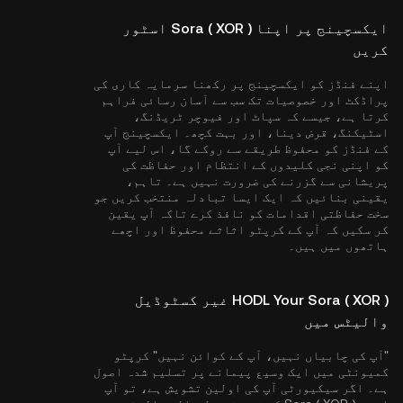
ایکسچینج پر اپنا Sora ( XOR ) اسٹور
کریں
اپنے فنڈز کو ایکسچینج پر رکھنا سرمایہ کاری کی
پراڈکٹ اور خصوصیات تک سب سے آسان رسائی فراہم
کرتا ہے، جیسے کہ سپاٹ اور فیوچر ٹریڈنگ،
اسٹیکنگ، قرض دینا، اور بہت کچھ۔ ایکسچینج آپ
کے فنڈز کو محفوظ طریقے سے روکے گا، اس لیے آپ
کو اپنی نجی کلیدوں کے انتظام اور حفاظت کی
پریشانی سے گزرنے کی ضرورت نہیں ہے۔ تاہم،
یقینی بنائیں کہ ایک ایسا تبادلہ منتخب کریں جو
سخت حفاظتی اقدامات کو نافذ کرے تاکہ آپ یقین
کر سکیں کہ آپ کے کرپٹو اثاثے محفوظ اور اچھے
ہاتھوں میں ہیں۔
HODL Your Sora ( XOR ) غیر کسٹوڈیل
والیٹس میں
"آپ کی چابیاں نہیں، آپ کے کوائن نہیں" کرپٹو
کمیونٹی میں ایک وسیع پیمانے پر تسلیم شدہ اصول
ہے۔ اگر سیکیورٹی آپ کی اولین تشویش ہے، تو آپ