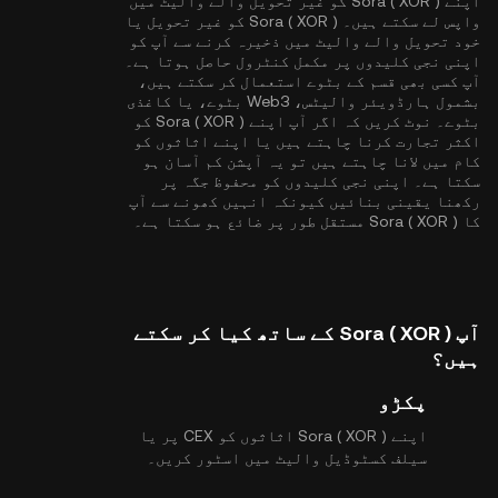
اپنے Sora ( XOR ) کو غیر تحویل والے والیٹ میں
واپس لے سکتے ہیں۔ Sora ( XOR ) کو غیر تحویل یا
خود تحویل والے والیٹ میں ذخیرہ کرنے سے آپ کو
اپنی نجی کلیدوں پر مکمل کنٹرول حاصل ہوتا ہے۔
آپ کسی بھی قسم کے بٹوے استعمال کر سکتے ہیں،
بشمول ہارڈویئر والیٹس، Web3 بٹوے، یا کاغذی
بٹوے۔ نوٹ کریں کہ اگر آپ اپنے Sora ( XOR ) کو
اکثر تجارت کرنا چاہتے ہیں یا اپنے اثاثوں کو
کام میں لانا چاہتے ہیں تو یہ آپشن کم آسان ہو
سکتا ہے۔ اپنی نجی کلیدوں کو محفوظ جگہ پر
رکھنا یقینی بنائیں کیونکہ انہیں کھونے سے آپ
کا Sora ( XOR ) مستقل طور پر ضائع ہو سکتا ہے۔
آپ Sora ( XOR ) کے ساتھ کیا کر سکتے
ہیں؟
پکڑو
اپنے Sora ( XOR ) اثاثوں کو CEX پر یا
سیلف کسٹوڈیل والیٹ میں اسٹور کریں۔