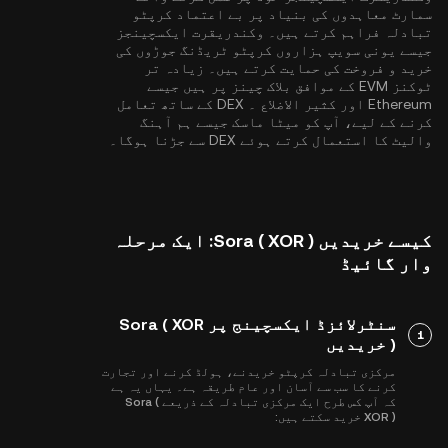
سمارٹ معاہدوں کی بنیاد پر بے اعتماد کرپٹو
تبادلہ فراہم کرتے ہیں۔ وکندریقرت ایکسچینجز
جیسے یونی سویپ ہزاروں کرپٹو ٹریڈنگ جوڑوں کی
خرید و فروخت کی حمایت کرتے ہیں۔ زیادہ تر
ٹوکنز EVM کے موافق بلاک چینز پر ہیں جیسے
Ethereum
اور
کثیر الاضلاع
۔ DEX کے ساتھ تعامل
کرنے کے لیے، آپ کو میٹا ماسک جیسے ہم آہنگ
والیٹ کا استعمال کرتے ہوئے DEX سے جڑنا ہوگا۔
کیسے خریدیں Sora ( XOR ): ایک مرحلہ
وار گائیڈ
سنٹرلائزڈ ایکسچینج پر Sora ( XOR
1
) خریدیں
مرکزی تبادلہ کرپٹو خریدنے، ہولڈ کرنے اور تجارت
کرنے کا سب سے آسان اور عام طریقہ ہے۔ یہاں یہ ہے
کہ آپ کس طرح ایک مرکزی تبادلہ کے ذریعے Sora (
XOR ) خرید سکتے ہیں: