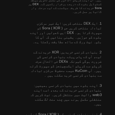
ہیں۔ آپ اپنے کرپٹو اثاثوں کی مکمل تحویل سیلف
کسٹوڈیل بٹوے کے ذریعے برقرار رکھیں گے۔ DEX پر
Sora خریدنے کا طریقہ سیکھنے کے لیے مرحلہ وار
گائیڈ پر عمل کریں۔
1.
ایک DEX منتخب کریں:
ایک غیر مرکزی
تبادلہ منتخب کریں جو Sora ( XOR ) کو
سپورٹ کرتا ہو۔ DEX ایپ کھولیں اور اپنے
بٹوے کو جوڑیں۔ یقینی بنائیں کہ آپ کا
بٹوہ نیٹ ورک کے ساتھ مطابقت رکھتا ہے۔
2.
بنیادی کرنسی خریدیں:
XOR خریدنے کے
لیے، آپ کے پاس پہلے بنیادی کرنسی کی
ضرورت ہوگی کیونکہ DEXs فی الحال صرف
کرپٹو سے کرپٹو ایکسچینجز کو سپورٹ کرتے
ہیں۔ آپ KuCoin جیسے محفوظ مرکزی تبادلہ
سے
بنیادی کرنسی خرید سکتے ہیں
۔
3.
اپنے بٹوے میں بنیادی کرنسی بھیجیں:
بنیادی کرنسی خریدنے کے بعد، اسے اپنے
web3 والیٹ میں منتقل کریں۔ نوٹ کریں کہ
منتقلی مکمل ہونے میں چند منٹ لگ سکتے
ہیں۔
4.
اپنی بنیادی کرنسی کو Sora ( XOR ) کے لیے