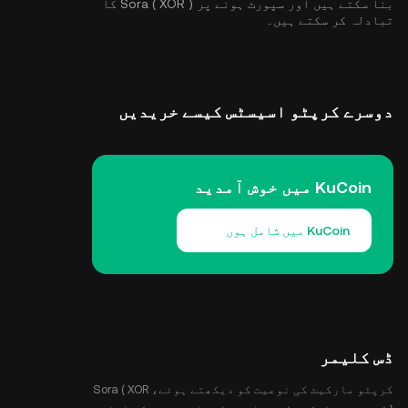
بنا سکتے ہیں اور سپورٹ ہونے پر Sora ( XOR ) کا
تبادلہ کر سکتے ہیں۔
دوسرے کرپٹو اسیسٹس کیسے خریدیں
KuCoin میں خوش آمدید
KuCoin میں شامل ہوں
ڈس کلیمر
کرپٹو مارکیٹ کی نوعیت کو دیکھتے ہوئے، Sora ( XOR