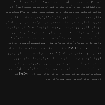
کی سطح، مالی صورتحال، سرمایہ کاری کے مقاصد اور خطرے کی
برداشت شامل ہیں۔ آپ کرپٹو کرنسی خریدنے سے پہلے ایک آزاد
مالیاتی مشیر سے بھی مشورہ کر سکتے ہیں۔ مندرجہ بالا معلومات
مالی مشورہ نہیں ہے، اور ماضی کی کارکردگی اس بات کا قابل
بھروسہ اشارہ نہیں ہے کہ مستقبل میں مارکیٹ کیسی ہوگی۔ آپ کی
سرمایہ کاری اور اسیسٹس کی قیمت مارکیٹ کے حالات کی بنیاد پر
بڑھ سکتی ہے یا گر سکتی ہے، اور اس بات کی کوئی گارنٹی نہیں ہے
کہ آپ جو رقم لگاتے ہیں یا آپ کی سرمایہ کاری سے منافع آپ کو
واپس مل جائے گا۔ آپ کی سرمایہ کاری کے فیصلے آپ کی واحد ذمہ
داری ہیں، اور KuCoin اس کے پلیٹ فارم پر کرپٹو خریدنے پر آپ
کو ہونے والے کسی بھی نقصان کا ذمہ دار نہیں ہے۔ ہم اوپر درج
کرپٹو کرنسیوں سے متعلق قیمت اور دیگر ڈیٹا کے لیے فریق ثالث
کے ذرائع پر انحصار کرتے ہیں، اور ہم اس کی وشوسنییتا یا
درستگی کے لیے ذمہ دار نہیں ہیں۔ معلومات آپ کو مکمل طور پر
معلوماتی مقاصد کے لیے فراہم کی جاتی ہیں اور KuCoin کے
ذریعے اس کی تصدیق نہیں کی جاتی ہے۔