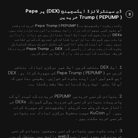
ڈی سینٹرلائزڈ ایکسچینج (DEX) پر Pepe
3
Trump ( PEPUMP ) خریدیں
وکندریقرت ایکسچینج سے Pepe Trump ( PEPUMP ) خریدتے وقت،
آپ بغیر کسی بیچوان کے براہ راست بیچنے والوں سے جڑے رہتے ہیں۔
DEXs ان صارفین کے لیے ایک اچھا متبادل ہیں جو زیادہ رازداری
چاہتے ہیں کیونکہ سائن اپ یا شناخت کی تصدیق کے کوئی تقاضے
نہیں ہیں۔ آپ اپنے کرپٹو اثاثوں کی مکمل تحویل سیلف کسٹوڈیل
بٹوے کے ذریعے برقرار رکھیں گے۔ DEX پر Pepe Trump خریدنے کا
طریقہ سیکھنے کے لیے مرحلہ وار گائیڈ پر عمل کریں۔
1.
ایک DEX منتخب کریں:
ایک غیر مرکزی تبادلہ منتخب
کریں جو Pepe Trump ( PEPUMP ) کو سپورٹ کرتا ہو۔ DEX
ایپ کھولیں اور اپنے بٹوے کو جوڑیں۔ یقینی بنائیں کہ
آپ کا بٹوہ نیٹ ورک کے ساتھ مطابقت رکھتا ہے۔
2.
بنیادی کرنسی خریدیں:
PEPUMP خریدنے کے لیے، آپ کے
پاس پہلے بنیادی کرنسی کی ضرورت ہوگی کیونکہ DEXs فی
الحال صرف کرپٹو سے کرپٹو ایکسچینجز کو سپورٹ کرتے
ہیں۔ آپ KuCoin جیسے محفوظ مرکزی تبادلہ سے
بنیادی
کرنسی خرید سکتے ہیں
۔
3.
اپنے بٹوے میں بنیادی کرنسی بھیجیں:
بنیادی کرنسی
خریدنے کے بعد، اسے اپنے web3 والیٹ میں منتقل کریں۔