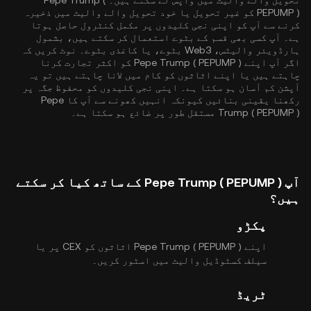
تحویل والے والیٹ میں واپس لے سکتے ہیں۔ Pepe Trump (
PEPUMP ) کو غیر تحویل یا خود تحویل والے والیٹ میں ذخیرہ
کرنے سے آپ کو اپنی نجی کلیدوں پر مکمل کنٹرول حاصل ہوتا
ہے۔ آپ کسی بھی قسم کے بٹوے استعمال کر سکتے ہیں، بشمول
ہارڈویئر والیٹس، Web3 بٹوے، یا کاغذی بٹوے۔ نوٹ کریں کہ
اگر آپ اپنے Pepe Trump ( PEPUMP ) کو اکثر تجارت کرنا
چاہتے ہیں یا اپنے اثاثوں کو کام میں لانا چاہتے ہیں تو یہ
آپشن کم آسان ہو سکتا ہے۔ اپنی نجی کلیدوں کو محفوظ جگہ پر
رکھنا یقینی بنائیں کیونکہ انہیں کھونے سے آپ کا Pepe
Trump ( PEPUMP ) مستقل طور پر ضائع ہو سکتا ہے۔
آپ Pepe Trump ( PEPUMP ) کے ساتھ کیا کر سکتے
ہیں؟
پکڑو
اپنے Pepe Trump ( PEPUMP ) اثاثوں کو CEX پر یا
سیلف کسٹوڈیل والیٹ میں اسٹور کریں۔
ٹریڈ