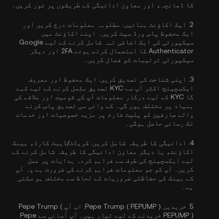
کا ڈھانچہ، اور معاون ادائیگی کے طریقوں پر غور کریں۔
2.
ایک اکاؤنٹ بنائیں:
مطلوبہ معلومات درج کریں اور
ایک محفوظ پاس ورڈ سیٹ کریں۔ اپنے اکاؤنٹ میں
سیکیورٹی کی ایک اضافی تہہ شامل کرنے کے لیے
Google
Authenticator کا استعمال کرتے ہوئے 2FA
اور دیگر
سیکیورٹی ترتیبات کو فعال کریں۔
3.
اپنی شناخت کی تصدیق کریں:
ایک محفوظ اور معروف
ایکسچینج اکثر آپ سے
KYC تصدیق مکمل کرنے کے لیے کہے
گا
KYC کے لیے درکار معلومات آپ کی قومیت اور علاقے کی
بنیاد پر مختلف ہوں گی۔ کے وائی سی تصدیق پاس کرنے
والے صارفین کو پلیٹ فارم پر مزید خصوصیات اور خدمات
تک رسائی حاصل ہوگی۔
4.
ادائیگی کا طریقہ شامل کریں:
کریڈٹ/ڈیبٹ کارڈ، بینک
اکاؤنٹ، یا دیگر معاون ادائیگی کا طریقہ شامل کرنے کے
لیے ایکسچینج کی طرف سے فراہم کردہ ہدایات پر عمل
کریں۔ آپ کو جو معلومات فراہم کرنے کی ضرورت ہے وہ آپ
کے بینک کی حفاظتی ضروریات کے لحاظ سے مختلف ہو سکتی
ہے۔
5.
خریدیں Pepe Trump ( PEPUMP ):
اب آپ Pepe Trump (
PEPUMP ) خریدنے کے لیے تیار ہیں۔ آپ آسانی سے Pepe