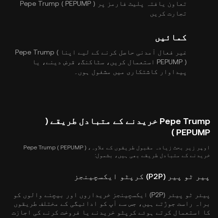
تعاون یافتہ پلیٹ فارمز پر Pepe Trump ( PEPUMP )
تجارت کریں
کمائیں
غیر فعال آمدنی حاصل کرنے کے لیے اپنا Pepe Trump (
PEPUMP ) استعمال کریں، سٹاکنگ، قرض دینے، یا
پیداوار کاشتکاری میں مشغول ہوں۔
Pepe Trump خریدنے کے متبادل طریقے (
PEPUMP )
اوپر زیر بحث زیادہ مقبول طریقوں کے علاوہ، Pepe Trump ( PEPUMP )
خریدنے کے متبادل طریقے بھی ہیں، بشمول:
پیر ٹو پیر (P2P) کرپٹو ایکسچینجز
پیئر ٹو پیئر (P2P) ایکسچینجز خریداروں اور بیچنے والوں کو
براہ راست جوڑتے ہیں، جس سے آپ کو ادائیگی کے مختلف طریقوں
کا استعمال کرتے ہوئے کرپٹو خریدنے یا فروخت کرنے کی اجازت