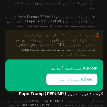
نوٹ کریں کہ منتقلی مکمل ہونے میں چند منٹ لگ سکتے
ہیں۔
4.
اپنی بنیادی کرنسی کو Pepe Trump ( PEPUMP ) کے لیے
تبدیل کریں :
اب آپ Pepe Trump ( PEPUMP ) کے لیے اپنی
بنیادی کرنسیوں کو تبدیل کرنے کے لیے تیار ہیں۔
یقینی بنائیں کہ آپ کے پاس لین دین کی فیس کی
ادائیگی کے لیے کافی بلاکچین مقامی ٹوکنز ہیں، جیسے
ایتھریم بلاکچین پر ETH۔ اس کے علاوہ، slippage پر
توجہ دیں اور اپنی ترجیحات کے مطابق slippage
رواداری کو ایڈجسٹ کریں۔
KuCoin میں خوش آمدید
KuCoin میں شامل ہوں
کیسے ذخیرہ کریں Pepe Trump ( PEPUMP )
ذخیرہ کرنے کا بہترین طریقہ Pepe Trump ( PEPUMP ) آپ کی ضروریات اور
ترجیحات کی بنیاد پر مختلف ہوتا ہے۔ Pepe Trump ( PEPUMP ) کو ذخیرہ