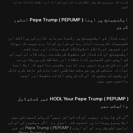
کرنے کا بہترین طریقہ تلاش کرنے کے لیے فوائد اور نقصانات کا جائزہ
لیں۔
ایکسچینج پر اپنا Pepe Trump ( PEPUMP ) اسٹور
کریں
اپنے فنڈز کو ایکسچینج پر رکھنا سرمایہ کاری کی پراڈکٹ اور
خصوصیات تک سب سے آسان رسائی فراہم کرتا ہے، جیسے کہ سپاٹ
اور فیوچر ٹریڈنگ، اسٹیکنگ، قرض دینا، اور بہت کچھ۔
ایکسچینج آپ کے فنڈز کو محفوظ طریقے سے روکے گا، اس لیے آپ
کو اپنی نجی کلیدوں کے انتظام اور حفاظت کی پریشانی سے
گزرنے کی ضرورت نہیں ہے۔ تاہم، یقینی بنائیں کہ ایک ایسا
تبادلہ منتخب کریں جو سخت حفاظتی اقدامات کو نافذ کرے تاکہ
آپ یقین کر سکیں کہ آپ کے کرپٹو اثاثے محفوظ اور اچھے
ہاتھوں میں ہیں۔
HODL Your Pepe Trump ( PEPUMP ) غیر کسٹوڈیل
والیٹس میں
"آپ کی چابیاں نہیں، آپ کے کوائن نہیں" کرپٹو کمیونٹی میں
ایک وسیع پیمانے پر تسلیم شدہ اصول ہے۔ اگر سیکیورٹی آپ کی
اولین تشویش ہے، تو آپ اپنے Pepe Trump ( PEPUMP ) کو غیر