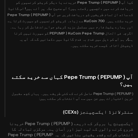
کیا آپ Pepe Trump ( PEPUMP ) خریدنے یا دیگر کرپٹو کرنسیوں کو
دریافت کرنے میں دلچسپی رکھتے ہیں؟ آپ صحیح جگہ پر آئے ہیں! اس گائیڈ
کے ساتھ ان تمام طریقوں کو دریافت کریں جو آپ Pepe Trump ( PEPUMP )
خرید سکتے ہیں۔ KuCoin 700 سے زیادہ کرپٹو کرنسیوں کو سپورٹ کرتا ہے
اور ہمارے پلیٹ فارم میں مسلسل مزید کرپٹو جواہرات شامل کر رہا ہے۔
اگرچہ فی الحال KuCoin Pepe Trump ( PEPUMP کو سپورٹ نہیں کرتا
ہے)، ہم آپ کو ذیل میں قدم بہ قدم گائیڈ میں دکھائیں گے کہ آپ یہ
ڈیجیٹل اثاثہ کیسے خرید سکتے ہیں۔
آپ Pepe Trump ( PEPUMP ) کہاں سے خرید سکتے
ہیں؟
Pepe Trump ( PEPUMP ) حاصل کرنے کے کئی طریقے ہیں۔ یہاں کچھ مقبول
ترین اختیارات ہیں جن میں سے آپ انتخاب کر سکتے ہیں:
سنٹرلائزڈ ایکسچینجز (CEXs)
ایکسچینج یا بروکر کے ذریعے Pepe Trump ( PEPUMP ) خریدنا
شروع کرنے والوں کے لیے تیز اور آسان ہے۔ مرکزی تبادلہ کا
انتخاب کرتے وقت، یقینی بنائیں کہ یہ Pepe Trump ( PEPUMP