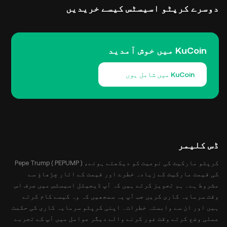
دوسرے کرپٹو اسیسٹس کیسے خریدیں
KuCoin میں خوش آمدید
KuCoin میں شامل ہوں
ڈس کلیمر
کرپٹو مارکیٹ کی نوعیت کو دیکھتے ہوئے، Pepe Trump ( PEPUMP )
کی قیمت مارکیٹ کے زیادہ خطرے اور قیمت کے اتار چڑھاؤ سے
مشروط ہے۔ ہم تجویز کرتے ہیں کہ آپ ڈیجیٹل اسیسٹس میں صرف اس
وقت سرمایہ کاری کریں جب آپ یہ سمجھیں کہ وہ کیسے کام کرتے
ہیں اور ان سے وابستہ خطرات۔ اپنی کرپٹو سرمایہ کاری کی حکمت
عملی وضع کرتے وقت غور کرنے والے دیگر عوامل میں آپ کے تجربے