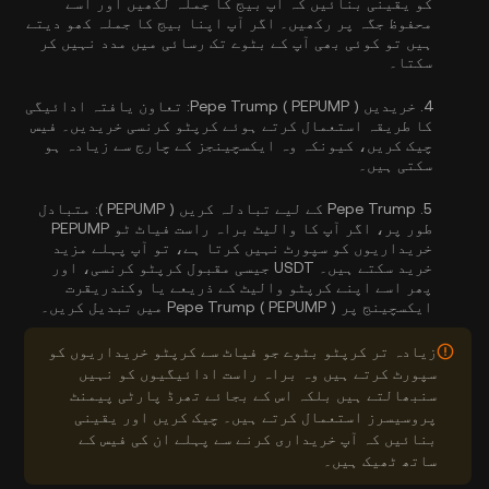
کو یقینی بنائیں کہ آپ بیج کا جملہ لکھیں اور اسے
محفوظ جگہ پر رکھیں۔ اگر آپ اپنا بیج کا جملہ کھو دیتے
ہیں تو کوئی بھی آپ کے بٹوے تک رسائی میں مدد نہیں کر
سکتا۔
4.
خریدیں Pepe Trump ( PEPUMP ):
تعاون یافتہ ادائیگی
کا طریقہ استعمال کرتے ہوئے کرپٹو کرنسی خریدیں۔ فیس
چیک کریں، کیونکہ وہ ایکسچینجز کے چارج سے زیادہ ہو
سکتی ہیں۔
5.
Pepe Trump کے لیے تبادلہ کریں ( PEPUMP ):
متبادل
طور پر، اگر آپ کا والیٹ براہ راست فیاٹ ٹو PEPUMP
خریداریوں کو سپورٹ نہیں کرتا ہے، تو آپ پہلے مزید
خرید سکتے ہیں۔ USDT جیسی مقبول کرپٹو کرنسی، اور
پھر اسے اپنے کرپٹو والیٹ کے ذریعے یا وکندریقرت
ایکسچینج پر Pepe Trump ( PEPUMP ) میں تبدیل کریں۔
زیادہ تر کرپٹو بٹوے جو فیاٹ سے کرپٹو خریداریوں کو
سپورٹ کرتے ہیں وہ براہ راست ادائیگیوں کو نہیں
سنبھالتے ہیں بلکہ اس کے بجائے تھرڈ پارٹی پیمنٹ
پروسیسرز استعمال کرتے ہیں۔ چیک کریں اور یقینی
بنائیں کہ آپ خریداری کرنے سے پہلے ان کی فیس کے
ساتھ ٹھیک ہیں۔