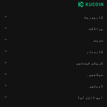
کارپوریٹ
پراڈکٹ
سروس
کاروبار
کرپٹو قیمتیں
سیکھیں۔
ڈویلپر
ایپ ڈاؤن لوڈ