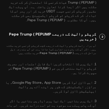
Trump ( PEPUMP ) فیاٹ کرنسی کا استعمال کر کے خرید
سکتے ہیں اگر ایسا کرنا تعاون یافتہ ہے۔ آپ پہلے ایک
مشہور کرپٹو کرنسی جیسے
USDT
خرید کر اور پھر اس کا
تبادلہ کر کے کرپٹو ٹو کرپٹو ایکسچینج بھی کر سکتے
ہیں۔ آپ کا مطلوبہ Pepe Trump ( PEPUMP )۔
کرپٹو والیٹ کے ذریعے Pepe Trump ( PEPUMP
2
) خریدیں
آپ براہ راست کرپٹو والیٹ کے ذریعے کچھ کرپٹو کرنسی خرید سکتے
ہیں۔ اگر آپ کے بٹوے سے تعاون کیا جاتا ہے، تو آپ مندرجہ ذیل
مراحل کے ذریعے Pepe Trump ( PEPUMP ) خرید سکتے ہیں:
1.
ایک پرس کا انتخاب کریں:
ایک قابل اعتماد اور معروف
کرپٹو والیٹ منتخب کریں جو Pepe Trump ( PEPUMP ) کو
سپورٹ کرتا ہو۔
2.
ایپ ڈاؤن لوڈ کریں:
Google Play Store، App Store، یا
براؤزر ایکسٹینشن کے طور پر اپنے آلے پر والیٹ
ایپلیکیشن ڈاؤن لوڈ کریں۔
3.
ایک پرس بنائیں:
ایک نیا پرس ایڈریس بنائیں یا اگر
آپ کے پاس پہلے سے موجود ہے تو اسے درآمد کریں۔ اس بات