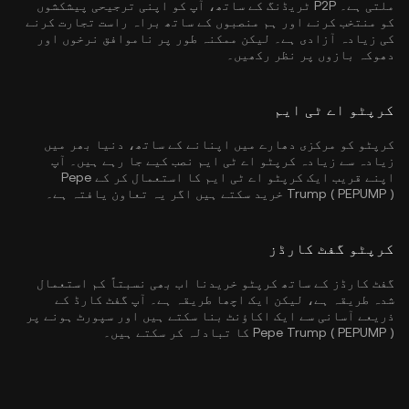
ملتی ہے۔ P2P ٹریڈنگ کے ساتھ، آپ کو اپنی ترجیحی پیشکشوں
کو منتخب کرنے اور ہم منصبوں کے ساتھ براہ راست تجارت کرنے
کی زیادہ آزادی ہے۔ لیکن ممکنہ طور پر ناموافق نرخوں اور
دھوکہ بازوں پر نظر رکھیں۔
کرپٹو اے ٹی ایم
کرپٹو کو مرکزی دھارے میں اپنانے کے ساتھ، دنیا بھر میں
زیادہ سے زیادہ کرپٹو اے ٹی ایم نصب کیے جا رہے ہیں۔ آپ
اپنے قریب ایک کرپٹو اے ٹی ایم کا استعمال کر کے Pepe
Trump ( PEPUMP ) خرید سکتے ہیں اگر یہ تعاون یافتہ ہے۔
کرپٹو گفٹ کارڈز
گفٹ کارڈز کے ساتھ کرپٹو خریدنا اب بھی نسبتاً کم استعمال
شدہ طریقہ ہے، لیکن ایک اچھا طریقہ ہے۔ آپ گفٹ کارڈ کے
ذریعے آسانی سے ایک اکاؤنٹ بنا سکتے ہیں اور سپورٹ ہونے پر
Pepe Trump ( PEPUMP ) کا تبادلہ کر سکتے ہیں۔