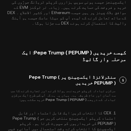
ایکسچینجز جیسے یونی سویپ ہزاروں کرپٹو ٹریڈنگ جوڑوں کی
خرید و فروخت کی حمایت کرتے ہیں۔ زیادہ تر ٹوکنز EVM کے
موافق بلاک چینز پر ہیں جیسے
Ethereum
اور
کثیر الاضلاع
۔ DEX
کے ساتھ تعامل کرنے کے لیے، آپ کو میٹا ماسک جیسے ہم آہنگ
والیٹ کا استعمال کرتے ہوئے DEX سے جڑنا ہوگا۔
کیسے خریدیں Pepe Trump ( PEPUMP ): ایک
مرحلہ وار گائیڈ
سنٹرلائزڈ ایکسچینج پر Pepe Trump (
1
PEPUMP ) خریدیں
مرکزی تبادلہ کرپٹو خریدنے، ہولڈ کرنے اور تجارت کرنے کا سب
سے آسان اور عام طریقہ ہے۔ یہاں یہ ہے کہ آپ کس طرح ایک مرکزی
تبادلہ کے ذریعے Pepe Trump ( PEPUMP ) خرید سکتے ہیں:
1.
CEX کا انتخاب کریں:
ایک قابل اعتماد اور قابل
اعتماد کرپٹو ایکسچینج منتخب کریں جو Pepe Trump (
PEPUMP ) کی خریداریوں کو سپورٹ کرتا ہو۔ کرپٹو
ایکسچینج کا انتخاب کرتے وقت استعمال میں آسانی، فیس