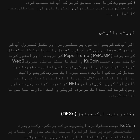
) کو سپورٹ کرتا ہے۔ تصدیق کریں کہ آپ کے منتخب کردہ
ایکسچینج میں ٹھوس سیکیورٹی، لیکویڈیٹی، اور مسابقتی فیس
کا ڈھانچہ ہے۔
کرپٹو والیٹس
اگر آپ کے کرپٹو اثاثوں پر سیکیورٹی اور مکمل کنٹرول آپ کی
اولین ترجیحات ہیں، تو آپ غیر تحویل والے والیٹ کا استعمال
کرتے ہوئے Pepe Trump ( PEPUMP ) کو خریدنا اور اسٹور کرنا
چاہتے ہیں، جیسے
KuCoin والیٹ
یا میٹا ماسک۔ معروف Web3
کرپٹو بٹوے آپ کو ہزاروں کرپٹو کرنسی آسانی سے خریدنے یا
تبدیل کرنے کی اجازت دیتے ہیں۔ ایک معروف کرپٹو والیٹ
براؤزر ایکسٹینشن تلاش کریں یا اپنے اسمارٹ فون پر والیٹ
ڈاؤن لوڈ کریں۔ کرپٹو اور NFTs کو ذخیرہ کرنے، بھیجنے اور
وصول کرنے کے لیے ایک موجودہ کرپٹو والیٹ ایڈریس بنائیں یا
درآمد کریں۔
وکندریقرت ایکسچینجز (DEXs)
KuCoin جیسے سنٹرلائزڈ ایکسچینجز کے برعکس، وکندریقرت
ایکسچینجز خود پر عمل کرنے والے سمارٹ معاہدوں کی بنیاد پر
بے اعتماد کرپٹو تبادلہ فراہم کرتے ہیں۔ وکندریقرت