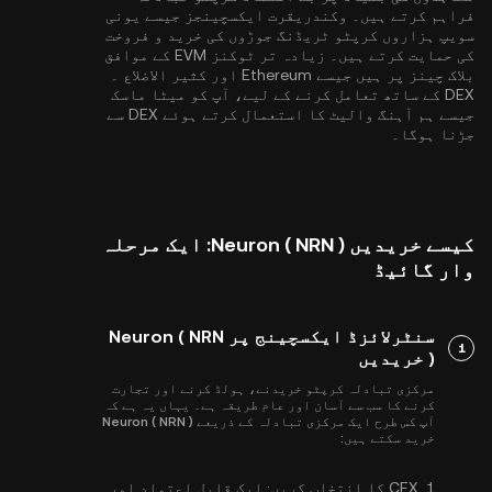
فراہم کرتے ہیں۔ وکندریقرت ایکسچینجز جیسے یونی
سویپ ہزاروں کرپٹو ٹریڈنگ جوڑوں کی خرید و فروخت
کی حمایت کرتے ہیں۔ زیادہ تر ٹوکنز EVM کے موافق
بلاک چینز پر ہیں جیسے
Ethereum
اور
کثیر الاضلاع
۔
DEX کے ساتھ تعامل کرنے کے لیے، آپ کو میٹا ماسک
جیسے ہم آہنگ والیٹ کا استعمال کرتے ہوئے DEX سے
جڑنا ہوگا۔
کیسے خریدیں Neuron ( NRN ): ایک مرحلہ
وار گائیڈ
سنٹرلائزڈ ایکسچینج پر Neuron ( NRN
1
) خریدیں
مرکزی تبادلہ کرپٹو خریدنے، ہولڈ کرنے اور تجارت
کرنے کا سب سے آسان اور عام طریقہ ہے۔ یہاں یہ ہے کہ
آپ کس طرح ایک مرکزی تبادلہ کے ذریعے Neuron ( NRN )
خرید سکتے ہیں:
1.
CEX کا انتخاب کریں:
ایک قابل اعتماد اور