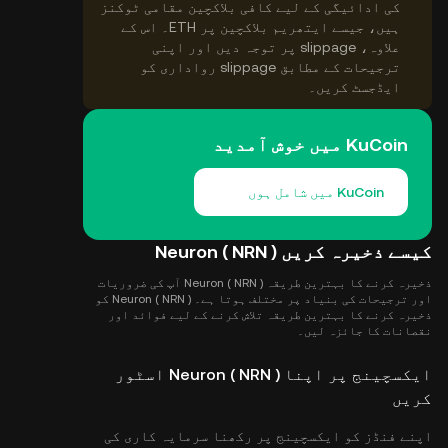
کی ادائیگی کے لیے کافی بلاکچین مقامی ٹوکنز
ہیں، جیسے ایتھریم بلاکچین پر ETH۔ اس کے
علاوہ، slippage پر توجہ دیں اور اپنی
ترجیحات کے مطابق slippage رواداری کو
ایڈجسٹ کریں۔
KuCoin میں خوش آمدید
KuCoin میں شامل ہوں
کیسے ذخیرہ کریں Neuron ( NRN )
ذخیرہ کرنے کا بہترین طریقہ Neuron ( NRN ) آپ کی ضروریات
اور ترجیحات کی بنیاد پر مختلف ہوتا ہے۔ Neuron ( NRN ) کو
ذخیرہ کرنے کا بہترین طریقہ تلاش کرنے کے لیے فوائد اور
نقصانات کا جائزہ لیں۔
ایکسچینج پر اپنا Neuron ( NRN ) اسٹور
کریں
اپنے فنڈز کو ایکسچینج پر رکھنا سرمایہ کاری کی