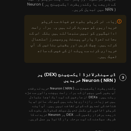
کے ذریعے یا وکندریقرت ایکسچینج پر Neuron (
NRN ) میں تبدیل کریں۔
زیادہ تر کرپٹو بٹوے جو فیاٹ سے کرپٹو
خریداریوں کو سپورٹ کرتے ہیں وہ براہ راست
ادائیگیوں کو نہیں سنبھالتے ہیں بلکہ اس کے
بجائے تھرڈ پارٹی پیمنٹ پروسیسرز استعمال
کرتے ہیں۔ چیک کریں اور یقینی بنائیں کہ آپ
خریداری کرنے سے پہلے ان کی فیس کے ساتھ
ٹھیک ہیں۔
ڈی سینٹرلائزڈ ایکسچینج (DEX) پر
3
Neuron ( NRN ) خریدیں
وکندریقرت ایکسچینج سے Neuron ( NRN ) خریدتے وقت،
آپ بغیر کسی بیچوان کے براہ راست بیچنے والوں سے جڑے
رہتے ہیں۔ DEXs ان صارفین کے لیے ایک اچھا متبادل
ہیں جو زیادہ رازداری چاہتے ہیں کیونکہ سائن اپ یا
شناخت کی تصدیق کے کوئی تقاضے نہیں ہیں۔ آپ اپنے
کرپٹو اثاثوں کی مکمل تحویل سیلف کسٹوڈیل بٹوے کے
ذریعے برقرار رکھیں گے۔ DEX پر Neuron خریدنے کا
طریقہ سیکھنے کے لیے مرحلہ وار گائیڈ پر عمل کریں۔