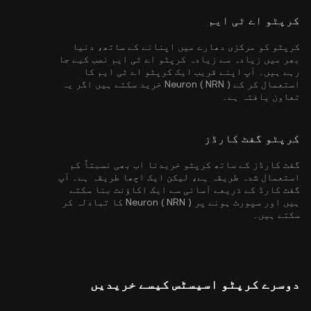
کرپٹو اے ٹی ایم
کرپٹو کو مرکزی دھارے میں اپنانے کے ساتھ، دنیا
بھر میں زیادہ سے زیادہ کرپٹو اے ٹی ایم نصب کیے جا
رہے ہیں۔ آپ اپنے قریب ایک کرپٹو اے ٹی ایم کا
استعمال کر کے Neuron ( NRN ) خرید سکتے ہیں اگر یہ
تعاون یافتہ ہے۔
کرپٹو گفٹ کارڈز
گفٹ کارڈز کے ساتھ کرپٹو خریدنا اب بھی نسبتاً کم
استعمال شدہ طریقہ ہے، لیکن ایک اچھا طریقہ ہے۔ آپ
گفٹ کارڈ کے ذریعے آسانی سے ایک اکاؤنٹ بنا سکتے
ہیں اور سپورٹ ہونے پر Neuron ( NRN ) کا تبادلہ کر
سکتے ہیں۔
دوسرے کرپٹو اسیسٹس کیسے خریدیں