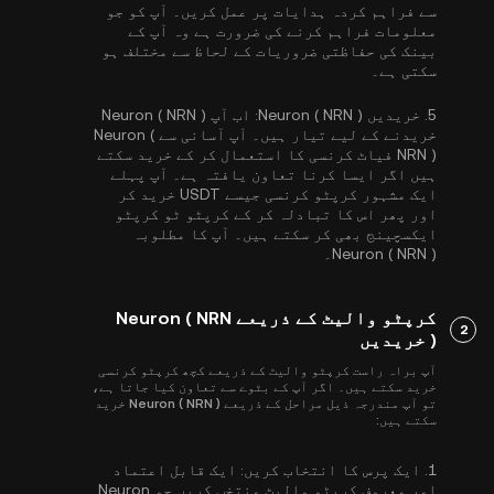
سے فراہم کردہ ہدایات پر عمل کریں۔ آپ کو جو
معلومات فراہم کرنے کی ضرورت ہے وہ آپ کے
بینک کی حفاظتی ضروریات کے لحاظ سے مختلف ہو
سکتی ہے۔
5.
خریدیں Neuron ( NRN ):
اب آپ Neuron ( NRN )
خریدنے کے لیے تیار ہیں۔ آپ آسانی سے Neuron (
NRN ) فیاٹ کرنسی کا استعمال کر کے خرید سکتے
ہیں اگر ایسا کرنا تعاون یافتہ ہے۔ آپ پہلے
ایک مشہور کرپٹو کرنسی جیسے
USDT
خرید کر
اور پھر اس کا تبادلہ کر کے کرپٹو ٹو کرپٹو
ایکسچینج بھی کر سکتے ہیں۔ آپ کا مطلوبہ
Neuron ( NRN )۔
کرپٹو والیٹ کے ذریعے Neuron ( NRN
2
) خریدیں
آپ براہ راست کرپٹو والیٹ کے ذریعے کچھ کرپٹو کرنسی
خرید سکتے ہیں۔ اگر آپ کے بٹوے سے تعاون کیا جاتا ہے،
تو آپ مندرجہ ذیل مراحل کے ذریعے Neuron ( NRN ) خرید
سکتے ہیں:
1.
ایک پرس کا انتخاب کریں:
ایک قابل اعتماد
اور معروف کرپٹو والیٹ منتخب کریں جو Neuron