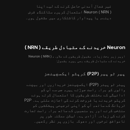
غیر فعال آمدنی حاصل کرنے کے لیے اپنا
Neuron ( NRN ) استعمال کریں، سٹاکنگ، قرض
دینے، یا پیداوار کاشتکاری میں مشغول ہوں۔
Neuron خریدنے کے متبادل طریقے ( NRN )
اوپر زیر بحث زیادہ مقبول طریقوں کے علاوہ، Neuron ( NRN )
خریدنے کے متبادل طریقے بھی ہیں، بشمول:
پیر ٹو پیر (P2P) کرپٹو ایکسچینجز
پیئر ٹو پیئر (P2P) ایکسچینجز خریداروں اور بیچنے
والوں کو براہ راست جوڑتے ہیں، جس سے آپ کو
ادائیگی کے مختلف طریقوں کا استعمال کرتے ہوئے
کرپٹو خریدنے یا فروخت کرنے کی اجازت ملتی ہے۔ P2P
ٹریڈنگ کے ساتھ، آپ کو اپنی ترجیحی پیشکشوں کو
منتخب کرنے اور ہم منصبوں کے ساتھ براہ راست تجارت
کرنے کی زیادہ آزادی ہے۔ لیکن ممکنہ طور پر
ناموافق نرخوں اور دھوکہ بازوں پر نظر رکھیں۔