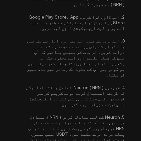
( NRN ) کو سپورٹ کرتا ہو۔
2.
ایپ ڈاؤن لوڈ کریں:
Google Play Store، App
Store، یا براؤزر ایکسٹینشن کے طور پر اپنے
آلے پر والیٹ ایپلیکیشن ڈاؤن لوڈ کریں۔
3.
ایک پرس بنائیں:
ایک نیا پرس ایڈریس بنائیں
یا اگر آپ کے پاس پہلے سے موجود ہے تو اسے
درآمد کریں۔ اس بات کو یقینی بنائیں کہ آپ
بیج کا جملہ لکھیں اور اسے محفوظ جگہ پر
رکھیں۔ اگر آپ اپنا بیج کا جملہ کھو دیتے ہیں
تو کوئی بھی آپ کے بٹوے تک رسائی میں مدد نہیں
کر سکتا۔
4.
خریدیں Neuron ( NRN ):
تعاون یافتہ ادائیگی
کا طریقہ استعمال کرتے ہوئے کرپٹو کرنسی
خریدیں۔ فیس چیک کریں، کیونکہ وہ ایکسچینجز
کے چارج سے زیادہ ہو سکتی ہیں۔
5.
Neuron کے لیے تبادلہ کریں ( NRN ):
متبادل
طور پر، اگر آپ کا والیٹ براہ راست فیاٹ ٹو
NRN خریداریوں کو سپورٹ نہیں کرتا ہے، تو آپ
پہلے مزید خرید سکتے ہیں۔ USDT جیسی مقبول
کرپٹو کرنسی، اور پھر اسے اپنے کرپٹو والیٹ