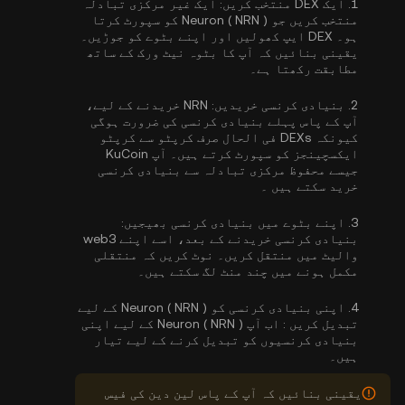
1.
ایک DEX منتخب کریں:
ایک غیر مرکزی تبادلہ
منتخب کریں جو Neuron ( NRN ) کو سپورٹ کرتا
ہو۔ DEX ایپ کھولیں اور اپنے بٹوے کو جوڑیں۔
یقینی بنائیں کہ آپ کا بٹوہ نیٹ ورک کے ساتھ
مطابقت رکھتا ہے۔
2.
بنیادی کرنسی خریدیں:
NRN خریدنے کے لیے،
آپ کے پاس پہلے بنیادی کرنسی کی ضرورت ہوگی
کیونکہ DEXs فی الحال صرف کرپٹو سے کرپٹو
ایکسچینجز کو سپورٹ کرتے ہیں۔ آپ KuCoin
جیسے محفوظ مرکزی تبادلہ سے
بنیادی کرنسی
خرید سکتے ہیں
۔
3.
اپنے بٹوے میں بنیادی کرنسی بھیجیں:
بنیادی کرنسی خریدنے کے بعد، اسے اپنے web3
والیٹ میں منتقل کریں۔ نوٹ کریں کہ منتقلی
مکمل ہونے میں چند منٹ لگ سکتے ہیں۔
4.
اپنی بنیادی کرنسی کو Neuron ( NRN ) کے لیے
تبدیل کریں :
اب آپ Neuron ( NRN ) کے لیے اپنی
بنیادی کرنسیوں کو تبدیل کرنے کے لیے تیار
ہیں۔
یقینی بنائیں کہ آپ کے پاس لین دین کی فیس