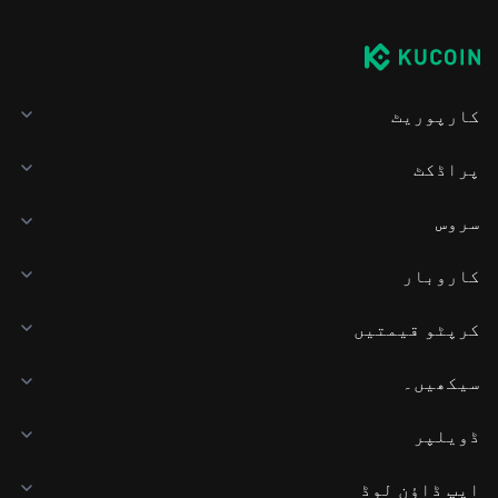
کارپوریٹ
پراڈکٹ
سروس
کاروبار
کرپٹو قیمتیں
سیکھیں۔
ڈویلپر
ایپ ڈاؤن لوڈ