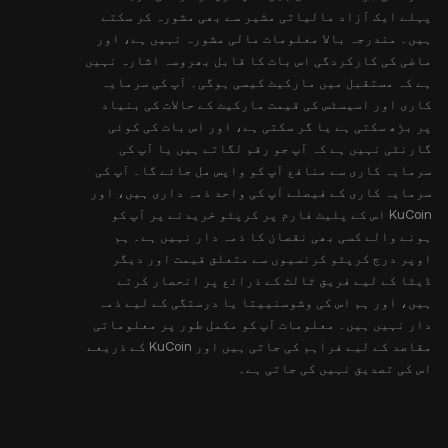
پہلے ایک آزاد مالیاتی مشیر سے بھی مشورہ کر سکتے
ہیں۔ مندرجہ بالا معلومات مالی مشورہ نہیں ہے، اور
ماضی کی کارکردگی اس بات کا قابل بھروسہ اشارہ نہیں
ہے کہ مستقبل میں مارکیٹ کیسی ہوگی۔ آپ کی سرمایہ
کاری اور اسیسٹس کی قیمت مارکیٹ کے حالات کی بنیاد
پر بڑھ سکتی ہے یا گر سکتی ہے، اور اس بات کی کوئی
گارنٹی نہیں ہے کہ آپ جو رقم لگاتے ہیں یا آپ کی
سرمایہ کاری سے منافع آپ کو واپس مل جائے گا۔ آپ کی
سرمایہ کاری کے فیصلے آپ کی واحد ذمہ داری ہیں، اور
KuCoin اس کے پلیٹ فارم پر کرپٹو خریدنے پر آپ کو
ہونے والے کسی بھی نقصان کا ذمہ دار نہیں ہے۔ ہم
اوپر درج کرپٹو کرنسیوں سے متعلق قیمت اور دیگر
ڈیٹا کے لیے فریق ثالث کے ذرائع پر انحصار کرتے
ہیں، اور ہم اس کی وشوسنییتا یا درستگی کے لیے ذمہ
دار نہیں ہیں۔ معلومات آپ کو مکمل طور پر معلوماتی
مقاصد کے لیے فراہم کی جاتی ہیں اور KuCoin کے ذریعے
اس کی تصدیق نہیں کی جاتی ہے۔