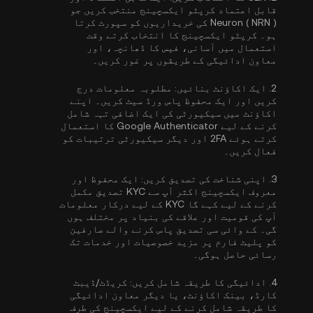
قابل اعتماد کرپٹو ایکسچینج منتخب کریں جو
Neuron ( NRN ) کی خریداریوں کو سپورٹ کرتا
ہو۔ کرپٹو ایکسچینج کا انتخاب کرتے وقت
استعمال میں آسانی، فیس کا ڈھانچہ، اور
معاون ادائیگی کے طریقوں پر غور کریں۔
2.
ایک اکاؤنٹ بنائیں:
مطلوبہ معلومات درج
کریں اور ایک محفوظ پاس ورڈ سیٹ کریں۔ اپنے
اکاؤنٹ میں سیکیورٹی کی ایک اضافی تہہ شامل
کرنے کے لیے
Google Authenticator کا استعمال
کرتے ہوئے 2FA
اور دیگر سیکیورٹی ترتیبات کو
فعال کریں۔
3.
اپنی شناخت کی تصدیق کریں:
ایک محفوظ اور
معروف ایکسچینج اکثر آپ سے
KYC تصدیق مکمل
کرنے کے لیے کہے گا
KYC کے لیے درکار معلومات
آپ کی قومیت اور علاقے کی بنیاد پر مختلف ہوں
گی۔ کے وائی سی تصدیق پاس کرنے والے صارفین
کو پلیٹ فارم پر مزید خصوصیات اور خدمات تک
رسائی حاصل ہوگی۔
4.
ادائیگی کا طریقہ شامل کریں:
کریڈٹ/ڈیبٹ
کارڈ، بینک اکاؤنٹ، یا دیگر معاون ادائیگی
کا طریقہ شامل کرنے کے لیے ایکسچینج کی طرف