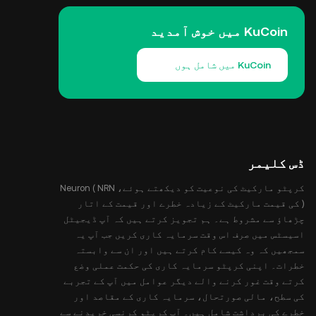
KuCoin میں خوش آمدید
KuCoin میں شامل ہوں
ڈس کلیمر
کرپٹو مارکیٹ کی نوعیت کو دیکھتے ہوئے، Neuron ( NRN
) کی قیمت مارکیٹ کے زیادہ خطرے اور قیمت کے اتار
چڑھاؤ سے مشروط ہے۔ ہم تجویز کرتے ہیں کہ آپ ڈیجیٹل
اسیسٹس میں صرف اس وقت سرمایہ کاری کریں جب آپ یہ
سمجھیں کہ وہ کیسے کام کرتے ہیں اور ان سے وابستہ
خطرات۔ اپنی کرپٹو سرمایہ کاری کی حکمت عملی وضع
کرتے وقت غور کرنے والے دیگر عوامل میں آپ کے تجربے
کی سطح، مالی صورتحال، سرمایہ کاری کے مقاصد اور
خطرے کی برداشت شامل ہیں۔ آپ کرپٹو کرنسی خریدنے سے