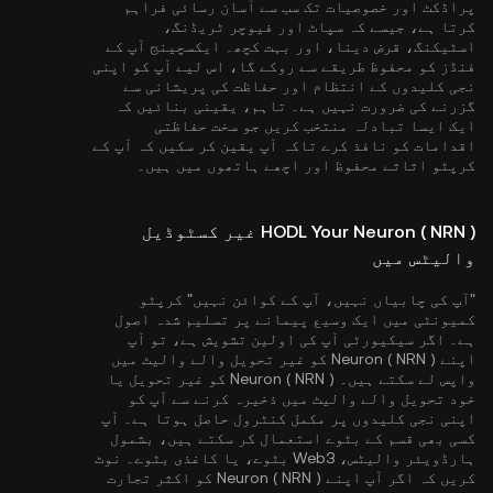
پراڈکٹ اور خصوصیات تک سب سے آسان رسائی فراہم
کرتا ہے، جیسے کہ سپاٹ اور فیوچر ٹریڈنگ،
اسٹیکنگ، قرض دینا، اور بہت کچھ۔ ایکسچینج آپ کے
فنڈز کو محفوظ طریقے سے روکے گا، اس لیے آپ کو اپنی
نجی کلیدوں کے انتظام اور حفاظت کی پریشانی سے
گزرنے کی ضرورت نہیں ہے۔ تاہم، یقینی بنائیں کہ
ایک ایسا تبادلہ منتخب کریں جو سخت حفاظتی
اقدامات کو نافذ کرے تاکہ آپ یقین کر سکیں کہ آپ کے
کرپٹو اثاثے محفوظ اور اچھے ہاتھوں میں ہیں۔
HODL Your Neuron ( NRN ) غیر کسٹوڈیل
والیٹس میں
"آپ کی چابیاں نہیں، آپ کے کوائن نہیں" کرپٹو
کمیونٹی میں ایک وسیع پیمانے پر تسلیم شدہ اصول
ہے۔ اگر سیکیورٹی آپ کی اولین تشویش ہے، تو آپ
اپنے Neuron ( NRN ) کو غیر تحویل والے والیٹ میں
واپس لے سکتے ہیں۔ Neuron ( NRN ) کو غیر تحویل یا
خود تحویل والے والیٹ میں ذخیرہ کرنے سے آپ کو
اپنی نجی کلیدوں پر مکمل کنٹرول حاصل ہوتا ہے۔ آپ
کسی بھی قسم کے بٹوے استعمال کر سکتے ہیں، بشمول
ہارڈویئر والیٹس، Web3 بٹوے، یا کاغذی بٹوے۔ نوٹ
کریں کہ اگر آپ اپنے Neuron ( NRN ) کو اکثر تجارت