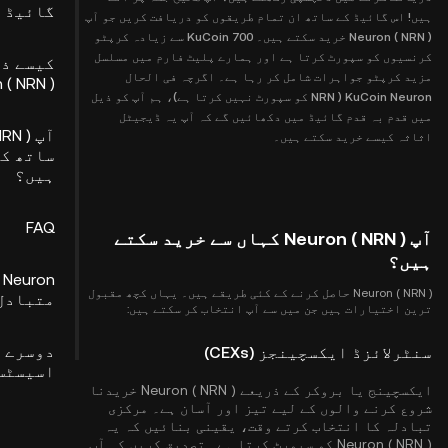
گائیڈ
ہیں! اس گائیڈ کے ساتھ ان تمام طریقوں کو دریافت کریں جو آپ
Neuron ( NRN ) خرید سکتے ہیں۔ KuCoin 700 سے زیادہ کرپٹو
کرنسیوں کو سپورٹ کرتا ہے اور ہمارے پلیٹ فارم میں مسلسل
کیسے ذ
مزید کرپٹو جواہرات شامل کر رہا ہے۔ اگرچہ فی الحال
 ( NRN )
KuCoin Neuron ( NRN کو سپورٹ نہیں کرتا ہے)، ہم آپ کو ذیل
میں قدم بہ قدم گائیڈ میں دکھائیں گے کہ آپ یہ ڈیجیٹل
اثاثہ کیسے خرید سکتے ہیں۔
ساتھ کی
ہیں؟
FAQ
آپ Neuron ( NRN ) کہاں سے خرید سکتے
ہیں؟
n
Neuron ( NRN ) حاصل کرنے کے کئی طریقے ہیں۔ یہاں کچھ مقبول
متبادل طر
ترین اختیارات ہیں جن میں سے آپ انتخاب کر سکتے ہیں:
دوسرے 
سنٹرلائزڈ ایکسچینجز (CEXs)
اسیسٹس
ایکسچینج یا بروکر کے ذریعے Neuron ( NRN ) خریدنا
شروع کرنے والوں کے لیے تیز اور آسان ہے۔ مرکزی
تبادلہ کا انتخاب کرتے وقت، یقینی بنائیں کہ یہ
Neuron ( NRN ) کو سپورٹ کرتا ہے۔ تصدیق کریں کہ آپ