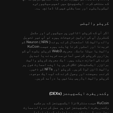
کے منتخب کردہ ایکسچینج میں ٹھوس سیکیورٹی،
لیکویڈیٹی، اور مسابقتی فیس کا ڈھانچہ ہے۔
کرپٹو والیٹس
اگر آپ کے کرپٹو اثاثوں پر سیکیورٹی اور مکمل
کنٹرول آپ کی اولین ترجیحات ہیں، تو آپ غیر تحویل
والے والیٹ کا استعمال کرتے ہوئے Neuron ( NRN ) کو
خریدنا اور اسٹور کرنا چاہتے ہیں، جیسے
KuCoin
والیٹ
یا میٹا ماسک۔ معروف Web3 کرپٹو بٹوے آپ کو
ہزاروں کرپٹو کرنسی آسانی سے خریدنے یا تبدیل
کرنے کی اجازت دیتے ہیں۔ ایک معروف کرپٹو والیٹ
براؤزر ایکسٹینشن تلاش کریں یا اپنے اسمارٹ فون پر
والیٹ ڈاؤن لوڈ کریں۔ کرپٹو اور NFTs کو ذخیرہ
کرنے، بھیجنے اور وصول کرنے کے لیے ایک موجودہ
کرپٹو والیٹ ایڈریس بنائیں یا درآمد کریں۔
وکندریقرت ایکسچینجز (DEXs)
KuCoin جیسے سنٹرلائزڈ ایکسچینجز کے برعکس،
وکندریقرت ایکسچینجز خود پر عمل کرنے والے سمارٹ
معاہدوں کی بنیاد پر بے اعتماد کرپٹو تبادلہ