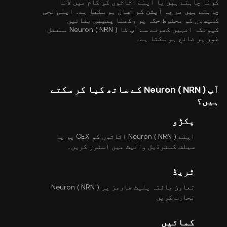
کرنا چاہتے ہیں یا اپنے اثاثوں کو کام میں لانا
چاہتے ہیں تو یہ آپشن کم آسان ہو سکتا ہے۔ اپنی نجی
کلیدوں کو محفوظ جگہ پر رکھنا یقینی بنائیں
کیونکہ انہیں کھونے سے آپ کا Neuron ( NRN ) مستقل
طور پر ضائع ہو سکتا ہے۔
آپ Neuron ( NRN ) کے ساتھ کیا کر سکتے
ہیں؟
پکڑو
اپنے Neuron ( NRN ) اثاثوں کو CEX پر یا
سیلف کسٹوڈیل والیٹ میں اسٹور کریں۔
ٹریڈ
تعاون یافتہ پلیٹ فارمز پر Neuron ( NRN )
تجارت کریں
کمائیں