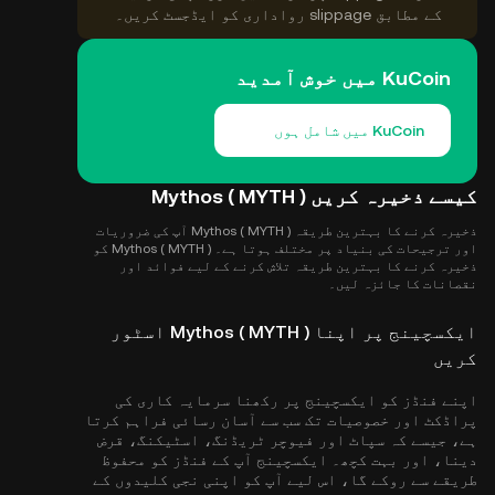
کے مطابق slippage رواداری کو ایڈجسٹ کریں۔
KuCoin میں خوش آمدید
KuCoin میں شامل ہوں
کیسے ذخیرہ کریں Mythos ( MYTH )
ذخیرہ کرنے کا بہترین طریقہ Mythos ( MYTH ) آپ کی ضروریات
اور ترجیحات کی بنیاد پر مختلف ہوتا ہے۔ Mythos ( MYTH ) کو
ذخیرہ کرنے کا بہترین طریقہ تلاش کرنے کے لیے فوائد اور
نقصانات کا جائزہ لیں۔
ایکسچینج پر اپنا Mythos ( MYTH ) اسٹور
کریں
اپنے فنڈز کو ایکسچینج پر رکھنا سرمایہ کاری کی
پراڈکٹ اور خصوصیات تک سب سے آسان رسائی فراہم کرتا
ہے، جیسے کہ سپاٹ اور فیوچر ٹریڈنگ، اسٹیکنگ، قرض
دینا، اور بہت کچھ۔ ایکسچینج آپ کے فنڈز کو محفوظ
طریقے سے روکے گا، اس لیے آپ کو اپنی نجی کلیدوں کے