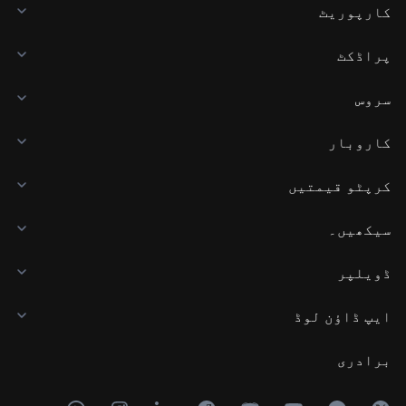
کارپوریٹ
پراڈکٹ
سروس
کاروبار
کرپٹو قیمتیں
سیکھیں۔
ڈویلپر
ایپ ڈاؤن لوڈ
برادری