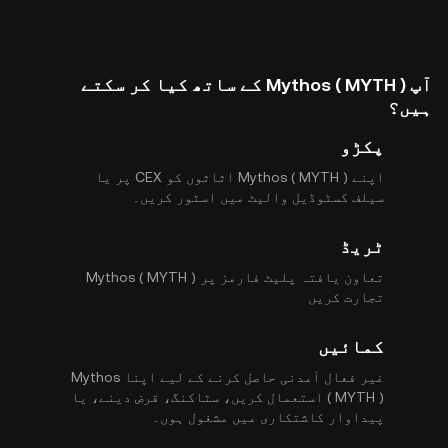
آپ Mythos ( MYTH ) کے ساتھ کیا کر سکتے
ہیں؟
پکڑو
اپنے Mythos ( MYTH ) اثاثوں کو CEX پر یا
سیلف کسٹوڈیل والیٹ میں اسٹور کریں۔
ٹریڈ
تعاون یافتہ پلیٹ فارمز پر Mythos ( MYTH )
تجارت کریں
کمائیں
غیر فعال آمدنی حاصل کرنے کے لیے اپنا Mythos
( MYTH ) استعمال کریں، سٹاکنگ، قرض دینے، یا
پیداوار کاشتکاری میں مشغول ہوں۔