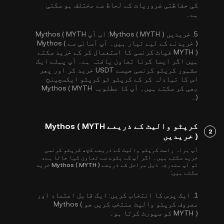
کی حفاظتی ضروریات کے لحاظ سے مختلف ہو سکتی
ہے۔
5.
خریدیں Mythos ( MYTH ):
اب آپ Mythos ( MYTH
) خریدنے کے لیے تیار ہیں۔ آپ آسانی سے Mythos (
MYTH ) فیاٹ کرنسی کا استعمال کر کے خرید سکتے
ہیں اگر ایسا کرنا تعاون یافتہ ہے۔ آپ پہلے ایک
مشہور کرپٹو کرنسی جیسے
USDT
خرید کر اور پھر
اس کا تبادلہ کر کے کرپٹو ٹو کرپٹو ایکسچینج
بھی کر سکتے ہیں۔ آپ کا مطلوبہ Mythos ( MYTH
)۔
کرپٹو والیٹ کے ذریعے Mythos ( MYTH
2
) خریدیں
آپ براہ راست کرپٹو والیٹ کے ذریعے کچھ کرپٹو کرنسی
خرید سکتے ہیں۔ اگر آپ کے بٹوے سے تعاون کیا جاتا ہے،
تو آپ مندرجہ ذیل مراحل کے ذریعے Mythos ( MYTH ) خرید
سکتے ہیں:
1.
ایک پرس کا انتخاب کریں:
ایک قابل اعتماد اور
معروف کرپٹو والیٹ منتخب کریں جو Mythos (
MYTH ) کو سپورٹ کرتا ہو۔