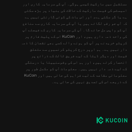
مستقبل میں مارکیٹ کیسی ہوگی۔ آپ کی سرمایہ کاری اور
اسیسٹس کی قیمت مارکیٹ کے حالات کی بنیاد پر بڑھ سکتی
ہے یا گر سکتی ہے، اور اس بات کی کوئی گارنٹی نہیں ہے
کہ آپ جو رقم لگاتے ہیں یا آپ کی سرمایہ کاری سے منافع
آپ کو واپس مل جائے گا۔ آپ کی سرمایہ کاری کے فیصلے آپ
کی واحد ذمہ داری ہیں، اور KuCoin اس کے پلیٹ فارم پر
کرپٹو خریدنے پر آپ کو ہونے والے کسی بھی نقصان کا ذمہ
دار نہیں ہے۔ ہم اوپر درج کرپٹو کرنسیوں سے متعلق
قیمت اور دیگر ڈیٹا کے لیے فریق ثالث کے ذرائع پر
انحصار کرتے ہیں، اور ہم اس کی وشوسنییتا یا درستگی
کے لیے ذمہ دار نہیں ہیں۔ معلومات آپ کو مکمل طور پر
معلوماتی مقاصد کے لیے فراہم کی جاتی ہیں اور KuCoin
کے ذریعے اس کی تصدیق نہیں کی جاتی ہے۔