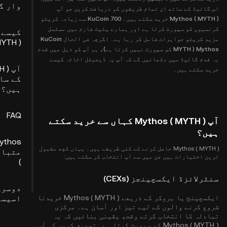
وار گ
اس گائیڈ کے ساتھ ان تمام طریقوں کو دریافت کریں جو آپ
Mythos ( MYTH ) خرید سکتے ہیں۔ KuCoin 700 سے زیادہ کرپٹو
کرنسیوں کو سپورٹ کرتا ہے اور ہمارے پلیٹ فارم میں مسلسل
کیسے 
مزید کرپٹو جواہرات شامل کر رہا ہے۔ اگرچہ فی الحال KuCoin
MYTH )
Mythos ( MYTH کو سپورٹ نہیں کرتا ہے)، ہم آپ کو ذیل میں قدم
بہ قدم گائیڈ میں دکھائیں گے کہ آپ یہ ڈیجیٹل اثاثہ کیسے
آپ 
خرید سکتے ہیں۔
کے سا
ہیں؟
FAQ
آپ Mythos ( MYTH ) کہاں سے خرید سکتے
ہیں؟
Mythos ( MYTH ) حاصل کرنے کے کئی طریقے ہیں۔ یہاں کچھ مقبول
ترین اختیارات ہیں جن میں سے آپ انتخاب کر سکتے ہیں:
)
سنٹرلائزڈ ایکسچینجز (CEXs)
دوسرے
ایکسچینج یا بروکر کے ذریعے Mythos ( MYTH ) خریدنا
اسیسٹ
شروع کرنے والوں کے لیے تیز اور آسان ہے۔ مرکزی
تبادلہ کا انتخاب کرتے وقت، یقینی بنائیں کہ یہ
Mythos ( MYTH ) کو سپورٹ کرتا ہے۔ تصدیق کریں کہ آپ