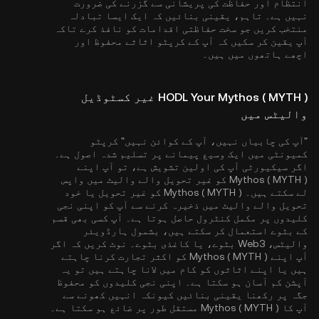
انتظام اور حفاظت کی پریشانی سے گزرنے کی ضرورت
نہیں ہے۔ تاہم، یقینی بنائیں کہ ایک ایسا تبادلہ
منتخب کریں جو سخت حفاظتی اقدامات کو نافذ کرے تاکہ
آپ یقین کر سکیں کہ آپ کے کرپٹو اثاثے محفوظ اور
اچھے ہاتھوں میں ہیں۔
HODL Your Mythos ( MYTH ) غیر کسٹوڈیل
والیٹس میں
"آپ کی چابیاں نہیں، آپ کے کوائن نہیں" کرپٹو
کمیونٹی میں ایک وسیع پیمانے پر تسلیم شدہ اصول ہے۔
اگر سیکیورٹی آپ کی اولین تشویش ہے، تو آپ اپنے
Mythos ( MYTH ) کو غیر تحویل والے والیٹ میں واپس
لے سکتے ہیں۔ Mythos ( MYTH ) کو غیر تحویل یا خود
تحویل والے والیٹ میں ذخیرہ کرنے سے آپ کو اپنی نجی
کلیدوں پر مکمل کنٹرول حاصل ہوتا ہے۔ آپ کسی بھی قسم
کے بٹوے استعمال کر سکتے ہیں، بشمول ہارڈویئر
والیٹس، Web3 بٹوے، یا کاغذی بٹوے۔ نوٹ کریں کہ اگر
آپ اپنے Mythos ( MYTH ) کو اکثر تجارت کرنا چاہتے
ہیں یا اپنے اثاثوں کو کام میں لانا چاہتے ہیں تو یہ
آپشن کم آسان ہو سکتا ہے۔ اپنی نجی کلیدوں کو محفوظ
جگہ پر رکھنا یقینی بنائیں کیونکہ انہیں کھونے سے
آپ کا Mythos ( MYTH ) مستقل طور پر ضائع ہو سکتا ہے۔