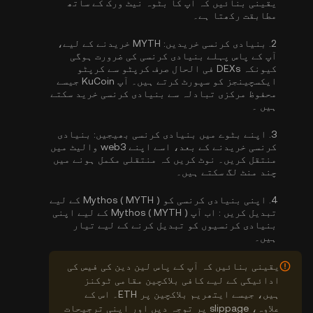
یقینی بنائیں کہ آپ کا بٹوہ نیٹ ورک کے ساتھ
مطابقت رکھتا ہے۔
2.
بنیادی کرنسی خریدیں:
MYTH خریدنے کے لیے،
آپ کے پاس پہلے بنیادی کرنسی کی ضرورت ہوگی
کیونکہ DEXs فی الحال صرف کرپٹو سے کرپٹو
ایکسچینجز کو سپورٹ کرتے ہیں۔ آپ KuCoin جیسے
محفوظ مرکزی تبادلہ سے
بنیادی کرنسی خرید سکتے
ہیں
۔
3.
اپنے بٹوے میں بنیادی کرنسی بھیجیں:
بنیادی
کرنسی خریدنے کے بعد، اسے اپنے web3 والیٹ میں
منتقل کریں۔ نوٹ کریں کہ منتقلی مکمل ہونے میں
چند منٹ لگ سکتے ہیں۔
4.
اپنی بنیادی کرنسی کو Mythos ( MYTH ) کے لیے
تبدیل کریں :
اب آپ Mythos ( MYTH ) کے لیے اپنی
بنیادی کرنسیوں کو تبدیل کرنے کے لیے تیار
ہیں۔
یقینی بنائیں کہ آپ کے پاس لین دین کی فیس کی
ادائیگی کے لیے کافی بلاکچین مقامی ٹوکنز
ہیں، جیسے ایتھریم بلاکچین پر ETH۔ اس کے
علاوہ، slippage پر توجہ دیں اور اپنی ترجیحات