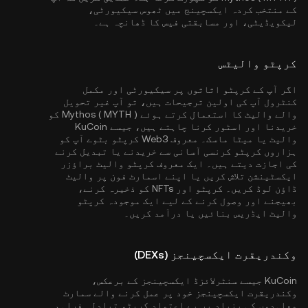
کے منتخب کردہ ایکسچینج میں ٹھوس سیکیورٹی،
لیکویڈیٹی، اور مسابقتی فیس کا ڈھانچہ ہے۔
کرپٹو والیٹس
اگر آپ کے کرپٹو اثاثوں پر سیکیورٹی اور مکمل
کنٹرول آپ کی اولین ترجیحات ہیں، تو آپ غیر تحویل
والے والیٹ کا استعمال کرتے ہوئے Mythos ( MYTH ) کو
خریدنا اور اسٹور کرنا چاہتے ہیں، جیسے
KuCoin
والیٹ
یا میٹا ماسک۔ معروف Web3 کرپٹو بٹوے آپ کو
ہزاروں کرپٹو کرنسی آسانی سے خریدنے یا تبدیل کرنے
کی اجازت دیتے ہیں۔ ایک معروف کرپٹو والیٹ براؤزر
ایکسٹینشن تلاش کریں یا اپنے اسمارٹ فون پر والیٹ
ڈاؤن لوڈ کریں۔ کرپٹو اور NFTs کو ذخیرہ کرنے،
بھیجنے اور وصول کرنے کے لیے ایک موجودہ کرپٹو
والیٹ ایڈریس بنائیں یا درآمد کریں۔
وکندریقرت ایکسچینجز (DEXs)
KuCoin جیسے سنٹرلائزڈ ایکسچینجز کے برعکس،
وکندریقرت ایکسچینجز خود پر عمل کرنے والے سمارٹ
معاہدوں کی بنیاد پر بے اعتماد کرپٹو تبادلہ فراہم