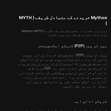
Mythos خریدنے کے متبادل طریقے ( MYTH
)
اوپر زیر بحث زیادہ مقبول طریقوں کے علاوہ، Mythos ( MYTH )
خریدنے کے متبادل طریقے بھی ہیں، بشمول:
پیر ٹو پیر (P2P) کرپٹو ایکسچینجز
پیئر ٹو پیئر (P2P) ایکسچینجز خریداروں اور بیچنے
والوں کو براہ راست جوڑتے ہیں، جس سے آپ کو ادائیگی
کے مختلف طریقوں کا استعمال کرتے ہوئے کرپٹو خریدنے
یا فروخت کرنے کی اجازت ملتی ہے۔ P2P ٹریڈنگ کے
ساتھ، آپ کو اپنی ترجیحی پیشکشوں کو منتخب کرنے اور
ہم منصبوں کے ساتھ براہ راست تجارت کرنے کی زیادہ
آزادی ہے۔ لیکن ممکنہ طور پر ناموافق نرخوں اور
دھوکہ بازوں پر نظر رکھیں۔
کرپٹو اے ٹی ایم
کرپٹو کو مرکزی دھارے میں اپنانے کے ساتھ، دنیا بھر