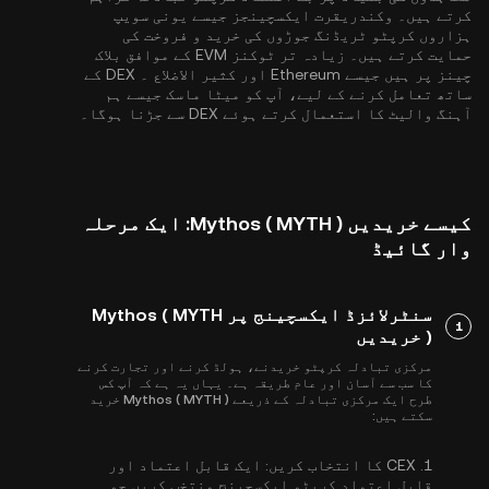
کرتے ہیں۔ وکندریقرت ایکسچینجز جیسے یونی سویپ
ہزاروں کرپٹو ٹریڈنگ جوڑوں کی خرید و فروخت کی
حمایت کرتے ہیں۔ زیادہ تر ٹوکنز EVM کے موافق بلاک
چینز پر ہیں جیسے
Ethereum
اور
کثیر الاضلاع
۔ DEX کے
ساتھ تعامل کرنے کے لیے، آپ کو میٹا ماسک جیسے ہم
آہنگ والیٹ کا استعمال کرتے ہوئے DEX سے جڑنا ہوگا۔
کیسے خریدیں Mythos ( MYTH ): ایک مرحلہ
وار گائیڈ
سنٹرلائزڈ ایکسچینج پر Mythos ( MYTH
1
) خریدیں
مرکزی تبادلہ کرپٹو خریدنے، ہولڈ کرنے اور تجارت کرنے
کا سب سے آسان اور عام طریقہ ہے۔ یہاں یہ ہے کہ آپ کس
طرح ایک مرکزی تبادلہ کے ذریعے Mythos ( MYTH ) خرید
سکتے ہیں:
1.
CEX کا انتخاب کریں:
ایک قابل اعتماد اور
قابل اعتماد کرپٹو ایکسچینج منتخب کریں جو