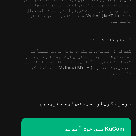
میں زیادہ سے زیادہ کرپٹو اے ٹی ایم نصب کیے جا رہے
ہیں۔ آپ اپنے قریب ایک کرپٹو اے ٹی ایم کا استعمال
کر کے Mythos ( MYTH ) خرید سکتے ہیں اگر یہ تعاون
یافتہ ہے۔
کرپٹو گفٹ کارڈز
گفٹ کارڈز کے ساتھ کرپٹو خریدنا اب بھی نسبتاً کم
استعمال شدہ طریقہ ہے، لیکن ایک اچھا طریقہ ہے۔ آپ
گفٹ کارڈ کے ذریعے آسانی سے ایک اکاؤنٹ بنا سکتے ہیں
اور سپورٹ ہونے پر Mythos ( MYTH ) کا تبادلہ کر
سکتے ہیں۔
دوسرے کرپٹو اسیسٹس کیسے خریدیں
KuCoin میں خوش آمدید