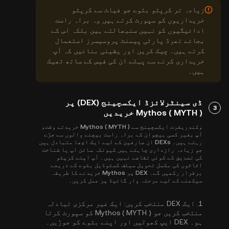
زیادہ تر کرپٹو بٹوے جو فیاٹ سے کرپٹو
خریداریوں کو سپورٹ کرتے ہیں وہ براہ راست
ادائیگیوں کو نہیں سنبھالتے ہیں بلکہ اس کے
بجائے تھرڈ پارٹی پیمنٹ پروسیسرز استعمال
کرتے ہیں۔ چیک کریں اور یقینی بنائیں کہ آپ
خریداری کرنے سے پہلے ان کی فیس کے ساتھ ٹھیک
ہیں۔
ڈی سینٹرلائزڈ ایکسچینج (DEX) پر
3
Mythos ( MYTH ) خریدیں
وکندریقرت ایکسچینج سے Mythos ( MYTH ) خریدتے وقت،
آپ بغیر کسی بیچوان کے براہ راست بیچنے والوں سے جڑے
رہتے ہیں۔ DEXs ان صارفین کے لیے ایک اچھا متبادل ہیں
جو زیادہ رازداری چاہتے ہیں کیونکہ سائن اپ یا شناخت
کی تصدیق کے کوئی تقاضے نہیں ہیں۔ آپ اپنے کرپٹو
اثاثوں کی مکمل تحویل سیلف کسٹوڈیل بٹوے کے ذریعے
برقرار رکھیں گے۔ DEX پر Mythos خریدنے کا طریقہ
سیکھنے کے لیے مرحلہ وار گائیڈ پر عمل کریں۔
1.
ایک DEX منتخب کریں:
ایک غیر مرکزی تبادلہ
منتخب کریں جو Mythos ( MYTH ) کو سپورٹ کرتا
ہو۔ DEX ایپ کھولیں اور اپنے بٹوے کو جوڑیں۔