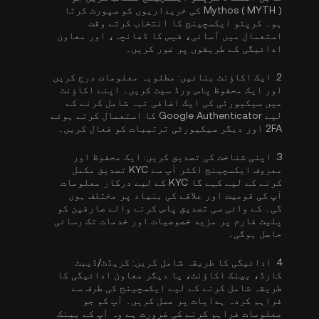
Mythos ( MYTH ) کی خریداریوں کو سپورٹ کرتا
ہو۔ کرپٹو ایکسچینج کا انتخاب کرتے وقت
استعمال میں آسانی، فیس کا ڈھانچہ، اور معاون
ادائیگی کے طریقوں پر غور کریں۔
2.
ایک اکاؤنٹ بنائیں:
مطلوبہ معلومات درج کریں
اور ایک محفوظ پاس ورڈ سیٹ کریں۔ اپنے اکاؤنٹ
میں سیکیورٹی کی ایک اضافی تہہ شامل کرنے کے
لیے
Google Authenticator کا استعمال کرتے ہوئے
2FA
اور دیگر سیکیورٹی ترتیبات کو فعال کریں۔
3.
اپنی شناخت کی تصدیق کریں:
ایک محفوظ اور
معروف ایکسچینج اکثر آپ سے
KYC تصدیق مکمل
کرنے کے لیے کہے گا
KYC کے لیے درکار معلومات
آپ کی قومیت اور علاقے کی بنیاد پر مختلف ہوں
گی۔ کے وائی سی تصدیق پاس کرنے والے صارفین کو
پلیٹ فارم پر مزید خصوصیات اور خدمات تک رسائی
حاصل ہوگی۔
4.
ادائیگی کا طریقہ شامل کریں:
کریڈٹ/ڈیبٹ
کارڈ، بینک اکاؤنٹ، یا دیگر معاون ادائیگی کا
طریقہ شامل کرنے کے لیے ایکسچینج کی طرف سے
فراہم کردہ ہدایات پر عمل کریں۔ آپ کو جو
معلومات فراہم کرنے کی ضرورت ہے وہ آپ کے بینک