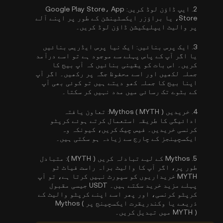
2.
ایپ ڈاؤن لوڈ کریں:
Google Play Store، App
Store، یا براؤزر ایکسٹینشن کے طور پر اپنے آلے
پر والیٹ ایپلیکیشن ڈاؤن لوڈ کریں۔
3.
ایک پرس بنائیں:
ایک نیا پرس ایڈریس بنائیں
یا اگر آپ کے پاس پہلے سے موجود ہے تو اسے درآمد
کریں۔ اس بات کو یقینی بنائیں کہ آپ بیج کا
جملہ لکھیں اور اسے محفوظ جگہ پر رکھیں۔ اگر آپ
اپنا بیج کا جملہ کھو دیتے ہیں تو کوئی بھی آپ
کے بٹوے تک رسائی میں مدد نہیں کر سکتا۔
4.
خریدیں Mythos ( MYTH ):
تعاون یافتہ
ادائیگی کا طریقہ استعمال کرتے ہوئے کرپٹو
کرنسی خریدیں۔ فیس چیک کریں، کیونکہ وہ
ایکسچینجز کے چارج سے زیادہ ہو سکتی ہیں۔
5.
Mythos کے لیے تبادلہ کریں ( MYTH ):
متبادل
طور پر، اگر آپ کا والیٹ براہ راست فیاٹ ٹو
MYTH خریداریوں کو سپورٹ نہیں کرتا ہے، تو آپ
پہلے مزید خرید سکتے ہیں۔ USDT جیسی مقبول
کرپٹو کرنسی، اور پھر اسے اپنے کرپٹو والیٹ کے
ذریعے یا وکندریقرت ایکسچینج پر Mythos (
MYTH ) میں تبدیل کریں۔