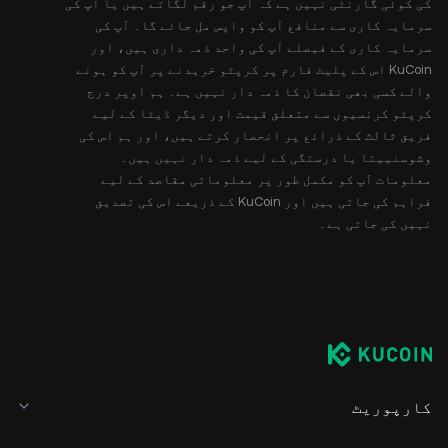
کی کوئی گارنٹی نہیں ہے کہ آپ جو رقم لگاتے ہیں یا آپ کی
سرمایہ کاری سے منافع آپ کو واپس مل جائے گا۔ آپ کی
سرمایہ کاری کے فیصلے آپ کی واحد ذمہ داری ہیں، اور
KuCoin اس کے پلیٹ فارم پر کرپٹو خریدنے پر آپ کو ہونے
والے کسی بھی نقصان کا ذمہ دار نہیں ہے۔ ہم اوپر درج
کرپٹو کرنسیوں سے متعلق قیمت اور دیگر ڈیٹا کے لیے
فریق ثالث کے ذرائع پر انحصار کرتے ہیں، اور ہم اس کی
وشوسنییتا یا درستگی کے لیے ذمہ دار نہیں ہیں۔
معلومات آپ کو مکمل طور پر معلوماتی مقاصد کے لیے
فراہم کی جاتی ہیں اور KuCoin کے ذریعے اس کی تصدیق
نہیں کی جاتی ہے۔
کارپوریٹ