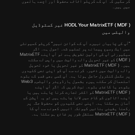
کر سکیں کہ آپ کے کرپٹو اثاثے محفوظ اور اچھے ہاتھوں
میں ہیں۔
HODL Your MatrixETF ( MDF ) غیر کسٹوڈیل
والیٹس میں
"آپ کی چابیاں نہیں، آپ کے کوائن نہیں" کرپٹو کمیونٹی
میں ایک وسیع پیمانے پر تسلیم شدہ اصول ہے۔ اگر
سیکیورٹی آپ کی اولین تشویش ہے، تو آپ اپنے MatrixETF
( MDF ) کو غیر تحویل والے والیٹ میں واپس لے سکتے
ہیں۔ MatrixETF ( MDF ) کو غیر تحویل یا خود تحویل
والے والیٹ میں ذخیرہ کرنے سے آپ کو اپنی نجی کلیدوں
پر مکمل کنٹرول حاصل ہوتا ہے۔ آپ کسی بھی قسم کے بٹوے
استعمال کر سکتے ہیں، بشمول ہارڈویئر والیٹس، Web3
بٹوے، یا کاغذی بٹوے۔ نوٹ کریں کہ اگر آپ اپنے
MatrixETF ( MDF ) کو اکثر تجارت کرنا چاہتے ہیں یا
اپنے اثاثوں کو کام میں لانا چاہتے ہیں تو یہ آپشن کم
آسان ہو سکتا ہے۔ اپنی نجی کلیدوں کو محفوظ جگہ پر
رکھنا یقینی بنائیں کیونکہ انہیں کھونے سے آپ کا
MatrixETF ( MDF ) مستقل طور پر ضائع ہو سکتا ہے۔