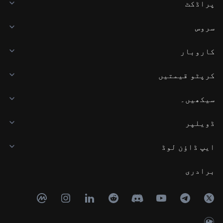
پراڈکٹ
سروس
کاروبار
کرپٹو قیمتیں
سیکھیں۔
ڈویلپر
ایپ ڈاؤن لوڈ
برادری