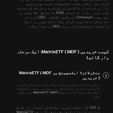
کرتے ہیں۔ وکندریقرت ایکسچینجز جیسے یونی سویپ
ہزاروں کرپٹو ٹریڈنگ جوڑوں کی خرید و فروخت کی حمایت
کرتے ہیں۔ زیادہ تر ٹوکنز EVM کے موافق بلاک چینز پر
ہیں جیسے
Ethereum
اور
کثیر الاضلاع
۔ DEX کے ساتھ
تعامل کرنے کے لیے، آپ کو میٹا ماسک جیسے ہم آہنگ
والیٹ کا استعمال کرتے ہوئے DEX سے جڑنا ہوگا۔
کیسے خریدیں MatrixETF ( MDF ): ایک مرحلہ
وار گائیڈ
سنٹرلائزڈ ایکسچینج پر MatrixETF ( MDF
1
) خریدیں
مرکزی تبادلہ کرپٹو خریدنے، ہولڈ کرنے اور تجارت کرنے
کا سب سے آسان اور عام طریقہ ہے۔ یہاں یہ ہے کہ آپ کس طرح
ایک مرکزی تبادلہ کے ذریعے MatrixETF ( MDF ) خرید سکتے
ہیں:
1.
CEX کا انتخاب کریں:
ایک قابل اعتماد اور قابل
اعتماد کرپٹو ایکسچینج منتخب کریں جو MatrixETF