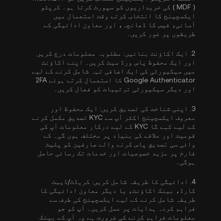
( MDF ) کی خریداریوں کو سپورٹ کرتا ہو۔ کرپٹو
ایکسچینج کا انتخاب کرتے وقت استعمال میں
آسانی، فیس کا ڈھانچہ، اور معاون ادائیگی کے
طریقوں پر غور کریں۔
2.
ایک اکاؤنٹ بنائیں:
مطلوبہ معلومات درج کریں
اور ایک محفوظ پاس ورڈ سیٹ کریں۔ اپنے اکاؤنٹ
میں سیکیورٹی کی ایک اضافی تہہ شامل کرنے کے لیے
Google Authenticator کا استعمال کرتے ہوئے 2FA
اور دیگر سیکیورٹی ترتیبات کو فعال کریں۔
3.
اپنی شناخت کی تصدیق کریں:
ایک محفوظ اور
معروف ایکسچینج اکثر آپ سے
KYC تصدیق مکمل کرنے
کے لیے کہے گا
KYC کے لیے درکار معلومات آپ کی
قومیت اور علاقے کی بنیاد پر مختلف ہوں گی۔ کے
وائی سی تصدیق پاس کرنے والے صارفین کو پلیٹ
فارم پر مزید خصوصیات اور خدمات تک رسائی حاصل
ہوگی۔
4.
ادائیگی کا طریقہ شامل کریں:
کریڈٹ/ڈیبٹ
کارڈ، بینک اکاؤنٹ، یا دیگر معاون ادائیگی کا
طریقہ شامل کرنے کے لیے ایکسچینج کی طرف سے
فراہم کردہ ہدایات پر عمل کریں۔ آپ کو جو
معلومات فراہم کرنے کی ضرورت ہے وہ آپ کے بینک