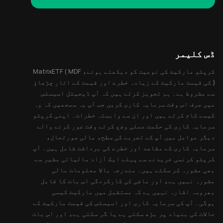
ڈس کلیمر
کرپٹو مارکیٹ کی نوعیت کو دیکھتے ہوئے، MatrixETF ( MDF
) کی قیمت مارکیٹ کے زیادہ خطرے اور قیمت کے اتار چڑھاؤ
سے مشروط ہے۔ ہم تجویز کرتے ہیں کہ آپ ڈیجیٹل اسیسٹس
میں صرف اس وقت سرمایہ کاری کریں جب آپ یہ سمجھیں کہ وہ
کیسے کام کرتے ہیں اور ان سے وابستہ خطرات۔ اپنی کرپٹو
سرمایہ کاری کی حکمت عملی وضع کرتے وقت غور کرنے والے
دیگر عوامل میں آپ کے تجربے کی سطح، مالی صورتحال،
سرمایہ کاری کے مقاصد اور خطرے کی برداشت شامل ہیں۔ آپ
کرپٹو کرنسی خریدنے سے پہلے ایک آزاد مالیاتی مشیر سے
بھی مشورہ کر سکتے ہیں۔ مندرجہ بالا معلومات مالی
مشورہ نہیں ہے، اور ماضی کی کارکردگی اس بات کا قابل
بھروسہ اشارہ نہیں ہے کہ مستقبل میں مارکیٹ کیسی
ہوگی۔ آپ کی سرمایہ کاری اور اسیسٹس کی قیمت مارکیٹ کے
حالات کی بنیاد پر بڑھ سکتی ہے یا گر سکتی ہے، اور اس بات