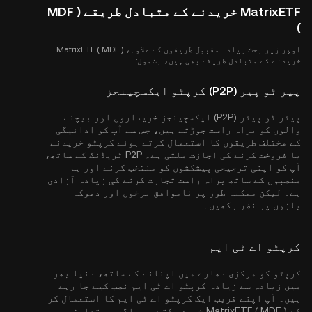
MatrixETF خریدنے کے متبادل طریقے ( MDF
)
اوپر زیر بحث زیادہ مقبول طریقوں کے علاوہ، MatrixETF ( MDF )
خریدنے کے متبادل طریقے بھی ہیں، بشمول:
پیر ٹو پیر (P2P) کرپٹو ایکسچینجز
پیئر ٹو پیئر (P2P) ایکسچینجز خریداروں اور بیچنے
والوں کو براہ راست جوڑتے ہیں، جس سے آپ کو ادائیگی
کے مختلف طریقوں کا استعمال کرتے ہوئے کرپٹو خریدنے
یا فروخت کرنے کی اجازت ملتی ہے۔ P2P ٹریڈنگ کے ساتھ،
آپ کو اپنی ترجیحی پیشکشوں کو منتخب کرنے اور ہم
منصبوں کے ساتھ براہ راست تجارت کرنے کی زیادہ آزادی
ہے۔ لیکن ممکنہ طور پر ناموافق نرخوں اور دھوکہ
بازوں پر نظر رکھیں۔
کرپٹو اے ٹی ایم
کرپٹو کو مرکزی دھارے میں اپنانے کے ساتھ، دنیا بھر
میں زیادہ سے زیادہ کرپٹو اے ٹی ایم نصب کیے جا رہے
ہیں۔ آپ اپنے قریب ایک کرپٹو اے ٹی ایم کا استعمال کر
کے MatrixETF ( MDF ) خرید سکتے ہیں اگر یہ تعاون