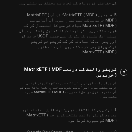
کی حفاظتی ضروریات کے لحاظ سے مختلف ہو سکتی ہے۔
5.
خریدیں MatrixETF ( MDF ):
اب آپ MatrixETF (
MDF ) خریدنے کے لیے تیار ہیں۔ آپ آسانی سے
MatrixETF ( MDF ) فیاٹ کرنسی کا استعمال کر کے
خرید سکتے ہیں اگر ایسا کرنا تعاون یافتہ ہے۔ آپ
پہلے ایک مشہور کرپٹو کرنسی جیسے
USDT
خرید کر
اور پھر اس کا تبادلہ کر کے کرپٹو ٹو کرپٹو
ایکسچینج بھی کر سکتے ہیں۔ آپ کا مطلوبہ
MatrixETF ( MDF )۔
کرپٹو والیٹ کے ذریعے MatrixETF ( MDF
2
) خریدیں
آپ براہ راست کرپٹو والیٹ کے ذریعے کچھ کرپٹو کرنسی
خرید سکتے ہیں۔ اگر آپ کے بٹوے سے تعاون کیا جاتا ہے، تو
آپ مندرجہ ذیل مراحل کے ذریعے MatrixETF ( MDF ) خرید
سکتے ہیں:
1.
ایک پرس کا انتخاب کریں:
ایک قابل اعتماد اور
معروف کرپٹو والیٹ منتخب کریں جو MatrixETF (
MDF ) کو سپورٹ کرتا ہو۔