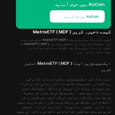
KuCoin میں خوش آمدید
KuCoin میں شامل ہوں
کیسے ذخیرہ کریں MatrixETF ( MDF )
ذخیرہ کرنے کا بہترین طریقہ MatrixETF ( MDF ) آپ کی ضروریات
اور ترجیحات کی بنیاد پر مختلف ہوتا ہے۔ MatrixETF ( MDF ) کو
ذخیرہ کرنے کا بہترین طریقہ تلاش کرنے کے لیے فوائد اور
نقصانات کا جائزہ لیں۔
ایکسچینج پر اپنا MatrixETF ( MDF ) اسٹور
کریں
اپنے فنڈز کو ایکسچینج پر رکھنا سرمایہ کاری کی
پراڈکٹ اور خصوصیات تک سب سے آسان رسائی فراہم کرتا
ہے، جیسے کہ سپاٹ اور فیوچر ٹریڈنگ، اسٹیکنگ، قرض
دینا، اور بہت کچھ۔ ایکسچینج آپ کے فنڈز کو محفوظ
طریقے سے روکے گا، اس لیے آپ کو اپنی نجی کلیدوں کے
انتظام اور حفاظت کی پریشانی سے گزرنے کی ضرورت نہیں
ہے۔ تاہم، یقینی بنائیں کہ ایک ایسا تبادلہ منتخب
کریں جو سخت حفاظتی اقدامات کو نافذ کرے تاکہ آپ یقین