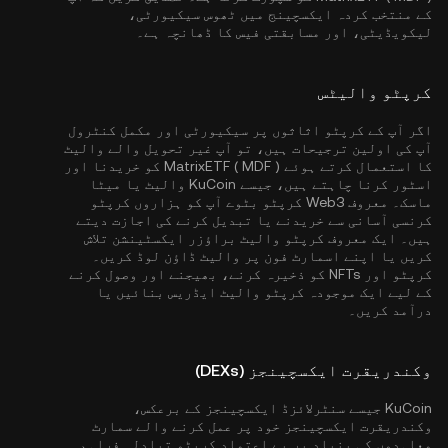
کے منتخب کردہ ایکسچینج میں ٹھوس سیکیورٹی،
لیکویڈیٹی، اور مسابقتی فیس کا ڈھانچہ ہے۔
کرپٹو والیٹس
اگر آپ کے کرپٹو اثاثوں پر سیکیورٹی اور مکمل کنٹرول
آپ کی اولین ترجیحات ہیں، تو آپ غیر تحویل والے والیٹ
کا استعمال کرتے ہوئے MatrixETF ( MDF ) کو خریدنا اور
اسٹور کرنا چاہتے ہیں، جیسے
KuCoin والیٹ
یا میٹا
ماسک۔ معروف Web3 کرپٹو بٹوے آپ کو ہزاروں کرپٹو
کرنسی آسانی سے خریدنے یا تبدیل کرنے کی اجازت دیتے
ہیں۔ ایک معروف کرپٹو والیٹ براؤزر ایکسٹینشن تلاش
کریں یا اپنے اسمارٹ فون پر والیٹ ڈاؤن لوڈ کریں۔
کرپٹو اور NFTs کو ذخیرہ کرنے، بھیجنے اور وصول کرنے
کے لیے ایک موجودہ کرپٹو والیٹ ایڈریس بنائیں یا
درآمد کریں۔
وکندریقرت ایکسچینجز (DEXs)
KuCoin جیسے سنٹرلائزڈ ایکسچینجز کے برعکس،
وکندریقرت ایکسچینجز خود پر عمل کرنے والے سمارٹ
معاہدوں کی بنیاد پر بے اعتماد کرپٹو تبادلہ فراہم