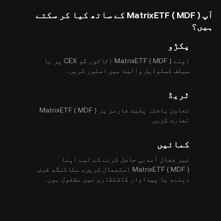
آپ MatrixETF ( MDF ) کے ساتھ کیا کر سکتے
ہیں؟
پکڑو
اپنے MatrixETF ( MDF ) اثاثوں کو CEX پر یا
سیلف کسٹوڈیل والیٹ میں اسٹور کریں۔
ٹریڈ
تعاون یافتہ پلیٹ فارمز پر MatrixETF ( MDF )
تجارت کریں
کمائیں
غیر فعال آمدنی حاصل کرنے کے لیے اپنا
MatrixETF ( MDF ) استعمال کریں، سٹاکنگ، قرض
دینے، یا پیداوار کاشتکاری میں مشغول ہوں۔