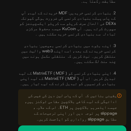
مطابقت رکھتا ہے۔
2.
بنیادی کرنسی خریدیں:
MDF خریدنے کے لیے، آپ
کے پاس پہلے بنیادی کرنسی کی ضرورت ہوگی کیونکہ
DEXs فی الحال صرف کرپٹو سے کرپٹو ایکسچینجز کو
سپورٹ کرتے ہیں۔ آپ KuCoin جیسے محفوظ مرکزی
تبادلہ سے
بنیادی کرنسی خرید سکتے ہیں
۔
3.
اپنے بٹوے میں بنیادی کرنسی بھیجیں:
بنیادی
کرنسی خریدنے کے بعد، اسے اپنے web3 والیٹ میں
منتقل کریں۔ نوٹ کریں کہ منتقلی مکمل ہونے میں
چند منٹ لگ سکتے ہیں۔
4.
اپنی بنیادی کرنسی کو MatrixETF ( MDF ) کے لیے
تبدیل کریں :
اب آپ MatrixETF ( MDF ) کے لیے اپنی
بنیادی کرنسیوں کو تبدیل کرنے کے لیے تیار ہیں۔
یقینی بنائیں کہ آپ کے پاس لین دین کی فیس کی
ادائیگی کے لیے کافی بلاکچین مقامی ٹوکنز ہیں،
جیسے ایتھریم بلاکچین پر ETH۔ اس کے علاوہ،
slippage پر توجہ دیں اور اپنی ترجیحات کے
مطابق slippage رواداری کو ایڈجسٹ کریں۔