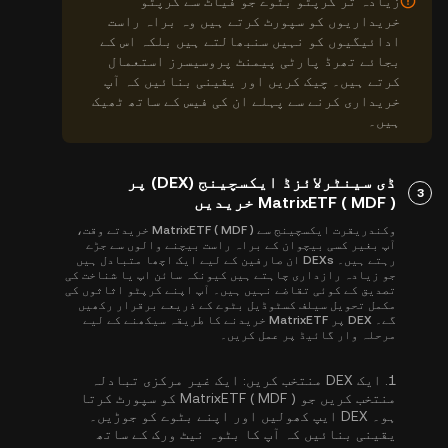
زیادہ تر کرپٹو بٹوے جو فیاٹ سے کرپٹو
خریداریوں کو سپورٹ کرتے ہیں وہ براہ راست
ادائیگیوں کو نہیں سنبھالتے ہیں بلکہ اس کے
بجائے تھرڈ پارٹی پیمنٹ پروسیسرز استعمال
کرتے ہیں۔ چیک کریں اور یقینی بنائیں کہ آپ
خریداری کرنے سے پہلے ان کی فیس کے ساتھ ٹھیک
ہیں۔
ڈی سینٹرلائزڈ ایکسچینج (DEX) پر
3
MatrixETF ( MDF ) خریدیں
وکندریقرت ایکسچینج سے MatrixETF ( MDF ) خریدتے وقت،
آپ بغیر کسی بیچوان کے براہ راست بیچنے والوں سے جڑے
رہتے ہیں۔ DEXs ان صارفین کے لیے ایک اچھا متبادل ہیں
جو زیادہ رازداری چاہتے ہیں کیونکہ سائن اپ یا شناخت کی
تصدیق کے کوئی تقاضے نہیں ہیں۔ آپ اپنے کرپٹو اثاثوں کی
مکمل تحویل سیلف کسٹوڈیل بٹوے کے ذریعے برقرار رکھیں
گے۔ DEX پر MatrixETF خریدنے کا طریقہ سیکھنے کے لیے
مرحلہ وار گائیڈ پر عمل کریں۔
1.
ایک DEX منتخب کریں:
ایک غیر مرکزی تبادلہ
منتخب کریں جو MatrixETF ( MDF ) کو سپورٹ کرتا
ہو۔ DEX ایپ کھولیں اور اپنے بٹوے کو جوڑیں۔
یقینی بنائیں کہ آپ کا بٹوہ نیٹ ورک کے ساتھ