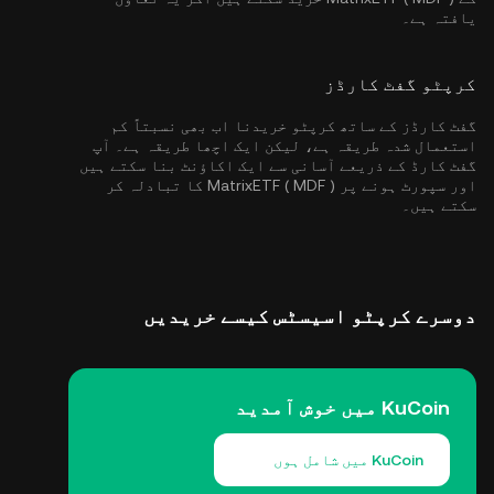
یافتہ ہے۔
کرپٹو گفٹ کارڈز
گفٹ کارڈز کے ساتھ کرپٹو خریدنا اب بھی نسبتاً کم
استعمال شدہ طریقہ ہے، لیکن ایک اچھا طریقہ ہے۔ آپ
گفٹ کارڈ کے ذریعے آسانی سے ایک اکاؤنٹ بنا سکتے ہیں
اور سپورٹ ہونے پر MatrixETF ( MDF ) کا تبادلہ کر
سکتے ہیں۔
دوسرے کرپٹو اسیسٹس کیسے خریدیں
KuCoin میں خوش آمدید
KuCoin میں شامل ہوں