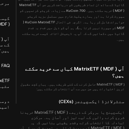
مرحل
گائیڈ کے ساتھ ان تمام طریقوں کو دریافت کریں جو آپ MatrixETF
( MDF ) خرید سکتے ہیں۔ KuCoin 700 سے زیادہ کرپٹو کرنسیوں کو
سپورٹ کرتا ہے اور ہمارے پلیٹ فارم میں مسلسل مزید کرپٹو
کیسے
جواہرات شامل کر رہا ہے۔ اگرچہ فی الحال KuCoin MatrixETF (
MDF )
MDF کو سپورٹ نہیں کرتا ہے)، ہم آپ کو ذیل میں قدم بہ قدم
گائیڈ میں دکھائیں گے کہ آپ یہ ڈیجیٹل اثاثہ کیسے خرید سکتے
آپ
ہیں۔
کے س
ہیں؟
FAQ
آپ MatrixETF ( MDF ) کہاں سے خرید سکتے
ہیں؟
MatrixETF ( MDF ) حاصل کرنے کے کئی طریقے ہیں۔ یہاں کچھ مقبول
متبادل
ترین اختیارات ہیں جن میں سے آپ انتخاب کر سکتے ہیں:
دوسر
سنٹرلائزڈ ایکسچینجز (CEXs)
اسیس
ایکسچینج یا بروکر کے ذریعے MatrixETF ( MDF ) خریدنا
شروع کرنے والوں کے لیے تیز اور آسان ہے۔ مرکزی
تبادلہ کا انتخاب کرتے وقت، یقینی بنائیں کہ یہ
MatrixETF ( MDF ) کو سپورٹ کرتا ہے۔ تصدیق کریں کہ آپ