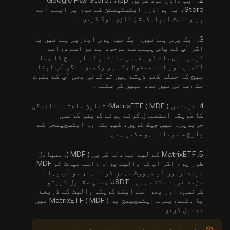
2.
ایپ ڈاؤن لوڈ کریں:
Google Play Store، App
Store، یا براؤزر ایکسٹینشن کے طور پر اپنے آلے
پر والیٹ ایپلیکیشن ڈاؤن لوڈ کریں۔
3.
ایک پرس بنائیں:
ایک نیا پرس ایڈریس بنائیں یا
اگر آپ کے پاس پہلے سے موجود ہے تو اسے درآمد
کریں۔ اس بات کو یقینی بنائیں کہ آپ بیج کا جملہ
لکھیں اور اسے محفوظ جگہ پر رکھیں۔ اگر آپ اپنا
بیج کا جملہ کھو دیتے ہیں تو کوئی بھی آپ کے بٹوے
تک رسائی میں مدد نہیں کر سکتا۔
4.
خریدیں MatrixETF ( MDF ):
تعاون یافتہ ادائیگی
کا طریقہ استعمال کرتے ہوئے کرپٹو کرنسی
خریدیں۔ فیس چیک کریں، کیونکہ وہ ایکسچینجز کے
چارج سے زیادہ ہو سکتی ہیں۔
5.
MatrixETF کے لیے تبادلہ کریں ( MDF ):
متبادل
طور پر، اگر آپ کا والیٹ براہ راست فیاٹ ٹو MDF
خریداریوں کو سپورٹ نہیں کرتا ہے، تو آپ پہلے
مزید خرید سکتے ہیں۔ USDT جیسی مقبول کرپٹو
کرنسی، اور پھر اسے اپنے کرپٹو والیٹ کے ذریعے
یا وکندریقرت ایکسچینج پر MatrixETF ( MDF ) میں
تبدیل کریں۔