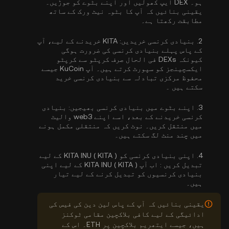
ہو۔ DEX ایپ کھولیں اور اپنے بٹوے کو جوڑیں۔
یقینی بنائیں کہ آپ کا بٹوہ نیٹ ورک کے ساتھ
مطابقت رکھتا ہے۔
2.
بنیادی کرنسی خریدیں:
KITA خریدنے کے لیے، آپ
کے پاس پہلے بنیادی کرنسی کی ضرورت ہوگی
کیونکہ DEXs فی الحال صرف کرپٹو سے کرپٹو
ایکسچینجز کو سپورٹ کرتے ہیں۔ آپ KuCoin جیسے
محفوظ مرکزی تبادلہ سے
بنیادی کرنسی خرید
سکتے ہیں
۔
3.
اپنے بٹوے میں بنیادی کرنسی بھیجیں:
بنیادی
کرنسی خریدنے کے بعد، اسے اپنے web3 والیٹ
میں منتقل کریں۔ نوٹ کریں کہ منتقلی مکمل ہونے
میں چند منٹ لگ سکتے ہیں۔
4.
اپنی بنیادی کرنسی کو KITA INU ( KITA ) کے لیے
تبدیل کریں :
اب آپ KITA INU ( KITA ) کے لیے اپنی
بنیادی کرنسیوں کو تبدیل کرنے کے لیے تیار
ہیں۔
یقینی بنائیں کہ آپ کے پاس لین دین کی فیس کی
ادائیگی کے لیے کافی بلاکچین مقامی ٹوکنز
ہیں، جیسے ایتھریم بلاکچین پر ETH۔ اس کے