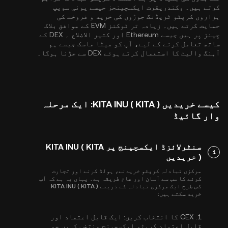
کرتے ہیں۔ وکندریقرت ایکسچینجز جیسے یونی سویپ
ہزاروں کرپٹو ٹریڈنگ جوڑوں کی خرید و فروخت کی
حمایت کرتے ہیں۔ زیادہ تر ٹوکنز EVM کے موافق بلاک
چینز پر ہیں جیسے
Ethereum
اور
کثیر الاضلاع
۔ DEX کے
ساتھ تعامل کرنے کے لیے، آپ کو میٹا ماسک جیسے ہم
آہنگ والیٹ کا استعمال کرتے ہوئے DEX سے جڑنا ہوگا۔
کیسے خریدیں KITA INU ( KITA ): ایک مرحلہ
وار گائیڈ
سنٹرلائزڈ ایکسچینج پر KITA INU ( KITA
1
) خریدیں
مرکزی تبادلہ کرپٹو خریدنے، ہولڈ کرنے اور تجارت
کرنے کا سب سے آسان اور عام طریقہ ہے۔ یہاں یہ ہے کہ آپ
کس طرح ایک مرکزی تبادلہ کے ذریعے KITA INU ( KITA )
خرید سکتے ہیں:
1.
CEX کا انتخاب کریں:
ایک قابل اعتماد اور
قابل اعتماد کرپٹو ایکسچینج منتخب کریں جو