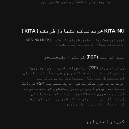
یا پیداوار کاشتکاری میں مشغول ہوں۔
KITA INU خریدنے کے متبادل طریقے ( KITA )
اوپر زیر بحث زیادہ مقبول طریقوں کے علاوہ، KITA INU ( KITA )
خریدنے کے متبادل طریقے بھی ہیں، بشمول:
پیر ٹو پیر (P2P) کرپٹو ایکسچینجز
پیئر ٹو پیئر (P2P) ایکسچینجز خریداروں اور بیچنے
والوں کو براہ راست جوڑتے ہیں، جس سے آپ کو ادائیگی
کے مختلف طریقوں کا استعمال کرتے ہوئے کرپٹو
خریدنے یا فروخت کرنے کی اجازت ملتی ہے۔ P2P ٹریڈنگ
کے ساتھ، آپ کو اپنی ترجیحی پیشکشوں کو منتخب کرنے
اور ہم منصبوں کے ساتھ براہ راست تجارت کرنے کی
زیادہ آزادی ہے۔ لیکن ممکنہ طور پر ناموافق نرخوں
اور دھوکہ بازوں پر نظر رکھیں۔
کرپٹو اے ٹی ایم