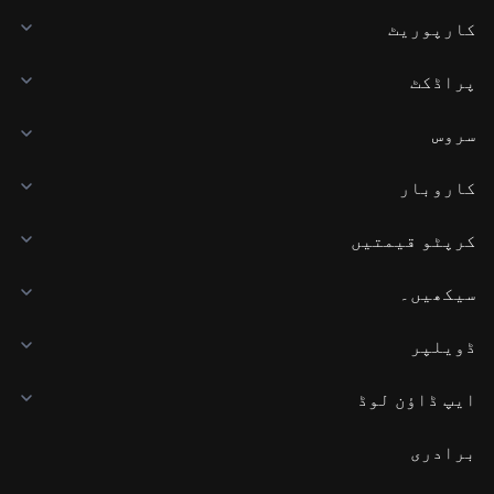
کارپوریٹ
پراڈکٹ
سروس
کاروبار
کرپٹو قیمتیں
سیکھیں۔
ڈویلپر
ایپ ڈاؤن لوڈ
برادری