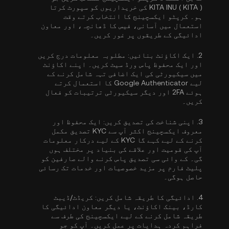
KITA INU ( KITA ) کی خریداریوں کو سپورٹ کرتا
ہو۔ کرپٹو ایکسچینج کا انتخاب کرتے وقت
استعمال میں آسانی، فیس کا ڈھانچہ، اور معاون
ادائیگی کے طریقوں پر غور کریں۔
2.
ایک اکاؤنٹ بنائیں:
مطلوبہ معلومات درج کریں
اور ایک محفوظ پاس ورڈ سیٹ کریں۔ اپنے اکاؤنٹ
میں سیکیورٹی کی ایک اضافی تہہ شامل کرنے کے
لیے
Google Authenticator کا استعمال کرتے
ہوئے 2FA
اور دیگر سیکیورٹی ترتیبات کو فعال
کریں۔
3.
اپنی شناخت کی تصدیق کریں:
ایک محفوظ اور
معروف ایکسچینج اکثر آپ سے
KYC تصدیق مکمل
کرنے کے لیے کہے گا
KYC کے لیے درکار معلومات
آپ کی قومیت اور علاقے کی بنیاد پر مختلف ہوں
گی۔ کے وائی سی تصدیق پاس کرنے والے صارفین کو
پلیٹ فارم پر مزید خصوصیات اور خدمات تک رسائی
حاصل ہوگی۔
4.
ادائیگی کا طریقہ شامل کریں:
کریڈٹ/ڈیبٹ
کارڈ، بینک اکاؤنٹ، یا دیگر معاون ادائیگی کا
طریقہ شامل کرنے کے لیے ایکسچینج کی طرف سے
فراہم کردہ ہدایات پر عمل کریں۔ آپ کو جو