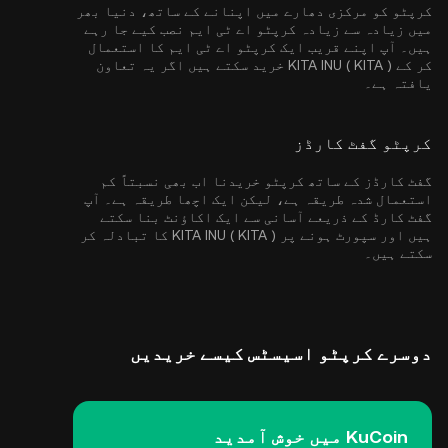
کرپٹو کو مرکزی دھارے میں اپنانے کے ساتھ، دنیا بھر
میں زیادہ سے زیادہ کرپٹو اے ٹی ایم نصب کیے جا رہے
ہیں۔ آپ اپنے قریب ایک کرپٹو اے ٹی ایم کا استعمال
کر کے KITA INU ( KITA ) خرید سکتے ہیں اگر یہ تعاون
یافتہ ہے۔
کرپٹو گفٹ کارڈز
گفٹ کارڈز کے ساتھ کرپٹو خریدنا اب بھی نسبتاً کم
استعمال شدہ طریقہ ہے، لیکن ایک اچھا طریقہ ہے۔ آپ
گفٹ کارڈ کے ذریعے آسانی سے ایک اکاؤنٹ بنا سکتے
ہیں اور سپورٹ ہونے پر KITA INU ( KITA ) کا تبادلہ کر
سکتے ہیں۔
دوسرے کرپٹو اسیسٹس کیسے خریدیں
KuCoin میں خوش آمدید