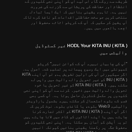
طریقے سے روکے گا، اس لیے آپ کو اپنی نجی کلیدوں کے
انتظام اور حفاظت کی پریشانی سے گزرنے کی ضرورت
نہیں ہے۔ تاہم، یقینی بنائیں کہ ایک ایسا تبادلہ
منتخب کریں جو سخت حفاظتی اقدامات کو نافذ کرے تاکہ
آپ یقین کر سکیں کہ آپ کے کرپٹو اثاثے محفوظ اور
اچھے ہاتھوں میں ہیں۔
HODL Your KITA INU ( KITA ) غیر کسٹوڈیل
والیٹس میں
"آپ کی چابیاں نہیں، آپ کے کوائن نہیں" کرپٹو
کمیونٹی میں ایک وسیع پیمانے پر تسلیم شدہ اصول ہے۔
اگر سیکیورٹی آپ کی اولین تشویش ہے، تو آپ اپنے KITA
INU ( KITA ) کو غیر تحویل والے والیٹ میں واپس لے
سکتے ہیں۔ KITA INU ( KITA ) کو غیر تحویل یا خود
تحویل والے والیٹ میں ذخیرہ کرنے سے آپ کو اپنی نجی
کلیدوں پر مکمل کنٹرول حاصل ہوتا ہے۔ آپ کسی بھی
قسم کے بٹوے استعمال کر سکتے ہیں، بشمول ہارڈویئر
والیٹس، Web3 بٹوے، یا کاغذی بٹوے۔ نوٹ کریں کہ
اگر آپ اپنے KITA INU ( KITA ) کو اکثر تجارت کرنا
چاہتے ہیں یا اپنے اثاثوں کو کام میں لانا چاہتے ہیں
تو یہ آپشن کم آسان ہو سکتا ہے۔ اپنی نجی کلیدوں کو
محفوظ جگہ پر رکھنا یقینی بنائیں کیونکہ انہیں