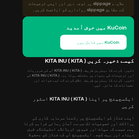
علاوہ، slippage پر توجہ دیں اور اپنی ترجیحات
کے مطابق slippage رواداری کو ایڈجسٹ کریں۔
KuCoin میں خوش آمدید
KuCoin میں شامل ہوں
کیسے ذخیرہ کریں KITA INU ( KITA )
ذخیرہ کرنے کا بہترین طریقہ KITA INU ( KITA ) آپ کی ضروریات
اور ترجیحات کی بنیاد پر مختلف ہوتا ہے۔ KITA INU ( KITA ) کو
ذخیرہ کرنے کا بہترین طریقہ تلاش کرنے کے لیے فوائد اور
نقصانات کا جائزہ لیں۔
ایکسچینج پر اپنا KITA INU ( KITA ) اسٹور
کریں
اپنے فنڈز کو ایکسچینج پر رکھنا سرمایہ کاری کی
پراڈکٹ اور خصوصیات تک سب سے آسان رسائی فراہم کرتا
ہے، جیسے کہ سپاٹ اور فیوچر ٹریڈنگ، اسٹیکنگ، قرض
دینا، اور بہت کچھ۔ ایکسچینج آپ کے فنڈز کو محفوظ