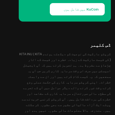
KuCoin میں شامل ہوں
ڈس کلیمر
کرپٹو مارکیٹ کی نوعیت کو دیکھتے ہوئے، KITA INU ( KITA
) کی قیمت مارکیٹ کے زیادہ خطرے اور قیمت کے اتار
چڑھاؤ سے مشروط ہے۔ ہم تجویز کرتے ہیں کہ آپ ڈیجیٹل
اسیسٹس میں صرف اس وقت سرمایہ کاری کریں جب آپ یہ
سمجھیں کہ وہ کیسے کام کرتے ہیں اور ان سے وابستہ
خطرات۔ اپنی کرپٹو سرمایہ کاری کی حکمت عملی وضع
کرتے وقت غور کرنے والے دیگر عوامل میں آپ کے تجربے
کی سطح، مالی صورتحال، سرمایہ کاری کے مقاصد اور
خطرے کی برداشت شامل ہیں۔ آپ کرپٹو کرنسی خریدنے سے
پہلے ایک آزاد مالیاتی مشیر سے بھی مشورہ کر سکتے
ہیں۔ مندرجہ بالا معلومات مالی مشورہ نہیں ہے، اور