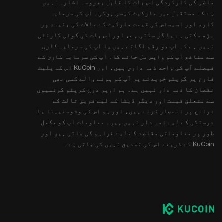
ماضی کی کارکردگی اس بات کا قابل بھروسہ اشارہ نہیں
ہے کہ مستقبل میں مارکیٹ کیسی ہوگی۔ آپ کی سرمایہ
کاری اور اسیسٹس کی قیمت مارکیٹ کے حالات کی بنیاد پر
بڑھ سکتی ہے یا گر سکتی ہے، اور اس بات کی کوئی گارنٹی
نہیں ہے کہ آپ جو رقم لگاتے ہیں یا آپ کی سرمایہ کاری
سے منافع آپ کو واپس مل جائے گا۔ آپ کی سرمایہ کاری کے
فیصلے آپ کی واحد ذمہ داری ہیں، اور KuCoin اس کے پلیٹ
فارم پر کرپٹو خریدنے پر آپ کو ہونے والے کسی بھی
نقصان کا ذمہ دار نہیں ہے۔ ہم اوپر درج کرپٹو کرنسیوں
سے متعلق قیمت اور دیگر ڈیٹا کے لیے فریق ثالث کے
ذرائع پر انحصار کرتے ہیں، اور ہم اس کی وشوسنییتا یا
درستگی کے لیے ذمہ دار نہیں ہیں۔ معلومات آپ کو مکمل
طور پر معلوماتی مقاصد کے لیے فراہم کی جاتی ہیں اور
KuCoin کے ذریعے اس کی تصدیق نہیں کی جاتی ہے۔