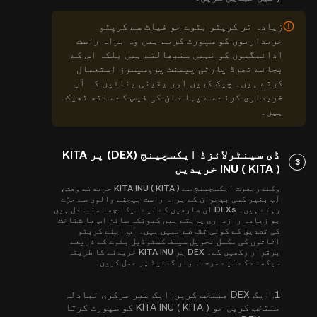
زیادہ تر کرپٹو بٹوے جو فیاٹ سے کرپٹو
خریداریوں کو سپورٹ کرتے ہیں وہ براہ راست
ادائیگیوں کو نہیں سنبھالتے ہیں بلکہ اس کے
بجائے تھرڈ پارٹی پیمنٹ پروسیسرز استعمال
کرتے ہیں۔ چیک کریں اور یقینی بنائیں کہ آپ
خریداری کرنے سے پہلے ان کی فیس کے ساتھ ٹھیک
ہیں۔
ڈی سینٹرلائزڈ ایکسچینج (DEX) پر KITA
3
INU ( KITA ) خریدیں
وکندریقرت ایکسچینج سے KITA INU ( KITA ) خریدتے وقت،
آپ بغیر کسی بیچوان کے براہ راست بیچنے والوں سے جڑے
رہتے ہیں۔ DEXs ان صارفین کے لیے ایک اچھا متبادل ہیں
جو زیادہ رازداری چاہتے ہیں کیونکہ سائن اپ یا شناخت
کی تصدیق کے کوئی تقاضے نہیں ہیں۔ آپ اپنے کرپٹو
اثاثوں کی مکمل تحویل سیلف کسٹوڈیل بٹوے کے ذریعے
برقرار رکھیں گے۔ DEX پر KITA INU خریدنے کا طریقہ
سیکھنے کے لیے مرحلہ وار گائیڈ پر عمل کریں۔
1.
ایک DEX منتخب کریں:
ایک غیر مرکزی تبادلہ
منتخب کریں جو KITA INU ( KITA ) کو سپورٹ کرتا