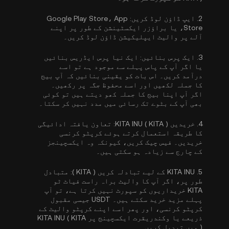
2.
ایپ ڈاؤن لوڈ کریں:
Google Play Store، App
Store، یا براؤزر ایکسٹینشن کے طور پر اپنے
آلے پر والیٹ ایپلیکیشن ڈاؤن لوڈ کریں۔
3.
ایک پرس بنائیں:
ایک نیا پرس ایڈریس بنائیں
یا اگر آپ کے پاس پہلے سے موجود ہے تو اسے
درآمد کریں۔ اس بات کو یقینی بنائیں کہ آپ بیج
کا جملہ لکھیں اور اسے محفوظ جگہ پر رکھیں۔
اگر آپ اپنا بیج کا جملہ کھو دیتے ہیں تو کوئی
بھی آپ کے بٹوے تک رسائی میں مدد نہیں کر سکتا۔
4.
خریدیں KITA INU ( KITA ):
تعاون یافتہ ادائیگی
کا طریقہ استعمال کرتے ہوئے کرپٹو کرنسی
خریدیں۔ فیس چیک کریں، کیونکہ وہ ایکسچینجز
کے چارج سے زیادہ ہو سکتی ہیں۔
5.
KITA INU کے لیے تبادلہ کریں ( KITA ):
متبادل
طور پر، اگر آپ کا والیٹ براہ راست فیاٹ ٹو
KITA خریداریوں کو سپورٹ نہیں کرتا ہے، تو آپ
پہلے مزید خرید سکتے ہیں۔ USDT جیسی مقبول
کرپٹو کرنسی، اور پھر اسے اپنے کرپٹو والیٹ کے
ذریعے یا وکندریقرت ایکسچینج پر KITA INU ( KITA
) میں تبدیل کریں۔