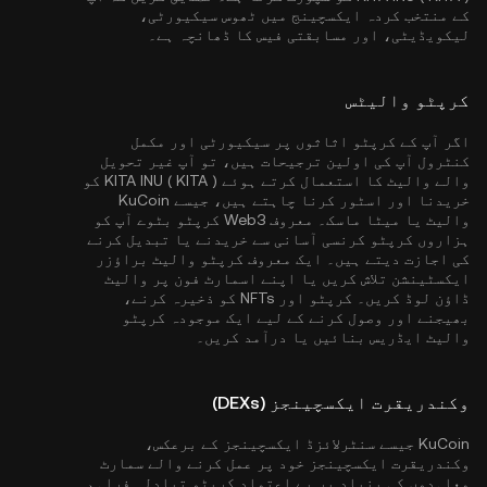
کے منتخب کردہ ایکسچینج میں ٹھوس سیکیورٹی،
لیکویڈیٹی، اور مسابقتی فیس کا ڈھانچہ ہے۔
کرپٹو والیٹس
اگر آپ کے کرپٹو اثاثوں پر سیکیورٹی اور مکمل
کنٹرول آپ کی اولین ترجیحات ہیں، تو آپ غیر تحویل
والے والیٹ کا استعمال کرتے ہوئے KITA INU ( KITA ) کو
خریدنا اور اسٹور کرنا چاہتے ہیں، جیسے
KuCoin
والیٹ
یا میٹا ماسک۔ معروف Web3 کرپٹو بٹوے آپ کو
ہزاروں کرپٹو کرنسی آسانی سے خریدنے یا تبدیل کرنے
کی اجازت دیتے ہیں۔ ایک معروف کرپٹو والیٹ براؤزر
ایکسٹینشن تلاش کریں یا اپنے اسمارٹ فون پر والیٹ
ڈاؤن لوڈ کریں۔ کرپٹو اور NFTs کو ذخیرہ کرنے،
بھیجنے اور وصول کرنے کے لیے ایک موجودہ کرپٹو
والیٹ ایڈریس بنائیں یا درآمد کریں۔
وکندریقرت ایکسچینجز (DEXs)
KuCoin جیسے سنٹرلائزڈ ایکسچینجز کے برعکس،
وکندریقرت ایکسچینجز خود پر عمل کرنے والے سمارٹ
معاہدوں کی بنیاد پر بے اعتماد کرپٹو تبادلہ فراہم