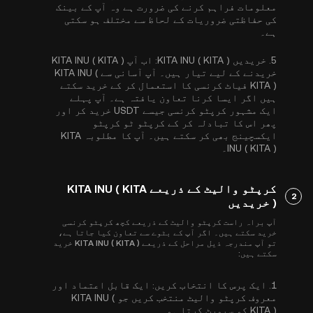
معلومات فراہم کرنے کی ضرورت ہے وہ آپ کے بینک
کی حفاظتی ضروریات کے لحاظ سے مختلف ہو سکتی
ہے۔
5.
خریدیں KITA INU ( KITA ):
اب آپ KITA INU ( KITA )
خریدنے کے لیے تیار ہیں۔ آپ آسانی سے KITA INU (
KITA ) فیاٹ کرنسی کا استعمال کر کے خرید سکتے
ہیں اگر ایسا کرنا تعاون یافتہ ہے۔ آپ پہلے
ایک مشہور کرپٹو کرنسی جیسے
USDT
خرید کر اور
پھر اس کا تبادلہ کر کے کرپٹو ٹو کرپٹو
ایکسچینج بھی کر سکتے ہیں۔ آپ کا مطلوبہ KITA
INU ( KITA )۔
کرپٹو والیٹ کے ذریعے KITA INU ( KITA
2
) خریدیں
آپ براہ راست کرپٹو والیٹ کے ذریعے کچھ کرپٹو کرنسی
خرید سکتے ہیں۔ اگر آپ کے بٹوے سے تعاون کیا جاتا ہے،
تو آپ مندرجہ ذیل مراحل کے ذریعے KITA INU ( KITA ) خرید
سکتے ہیں:
1.
ایک پرس کا انتخاب کریں:
ایک قابل اعتماد اور
معروف کرپٹو والیٹ منتخب کریں جو KITA INU (
KITA ) کو سپورٹ کرتا ہو۔