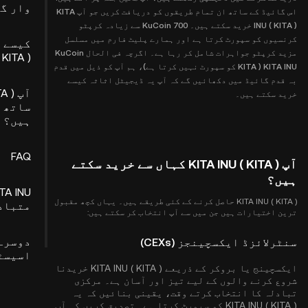
وار گ
اس گائیڈ کے ساتھ ان تمام طریقوں کو دریافت کریں جو آپ KITA
INU ( KITA ) خرید سکتے ہیں۔ KuCoin 700 سے زیادہ کرپٹو
کرنسیوں کو سپورٹ کرتا ہے اور ہمارے پلیٹ فارم میں مسلسل
کیسے 
مزید کرپٹو جواہرات شامل کر رہا ہے۔ اگرچہ فی الحال KuCoin
 KITA )
KITA INU ( KITA کو سپورٹ نہیں کرتا ہے)، ہم آپ کو ذیل میں قدم
بہ قدم گائیڈ میں دکھائیں گے کہ آپ یہ ڈیجیٹل اثاثہ کیسے
خرید سکتے ہیں۔
ساتھ ک
ہیں؟
FAQ
آپ KITA INU ( KITA ) کہاں سے خرید سکتے
ہیں؟
KITA INU ( KITA ) حاصل کرنے کے کئی طریقے ہیں۔ یہاں کچھ مقبول
متبادل ط
ترین اختیارات ہیں جن میں سے آپ انتخاب کر سکتے ہیں:
دوسرے
سنٹرلائزڈ ایکسچینجز (CEXs)
اسیسٹ
ایکسچینج یا بروکر کے ذریعے KITA INU ( KITA ) خریدنا
شروع کرنے والوں کے لیے تیز اور آسان ہے۔ مرکزی
تبادلہ کا انتخاب کرتے وقت، یقینی بنائیں کہ یہ
KITA INU ( KITA ) کو سپورٹ کرتا ہے۔ تصدیق کریں کہ آپ