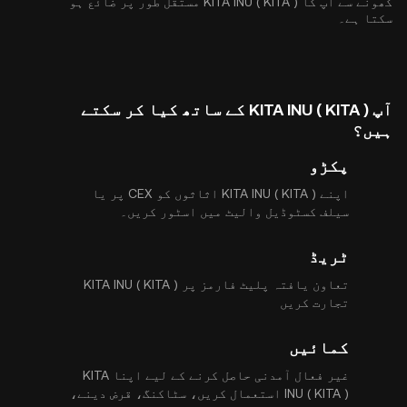
کھونے سے آپ کا KITA INU ( KITA ) مستقل طور پر ضائع ہو
سکتا ہے۔
آپ KITA INU ( KITA ) کے ساتھ کیا کر سکتے
ہیں؟
پکڑو
اپنے KITA INU ( KITA ) اثاثوں کو CEX پر یا
سیلف کسٹوڈیل والیٹ میں اسٹور کریں۔
ٹریڈ
تعاون یافتہ پلیٹ فارمز پر KITA INU ( KITA )
تجارت کریں
کمائیں
غیر فعال آمدنی حاصل کرنے کے لیے اپنا KITA
INU ( KITA ) استعمال کریں، سٹاکنگ، قرض دینے،