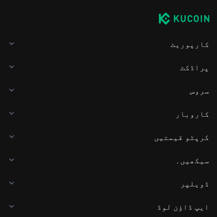
کارپوریٹ
پراڈکٹ
سروس
کاروبار
کرپٹو قیمتیں
سیکھیں۔
ڈویلپر
ایپ ڈاؤن لوڈ