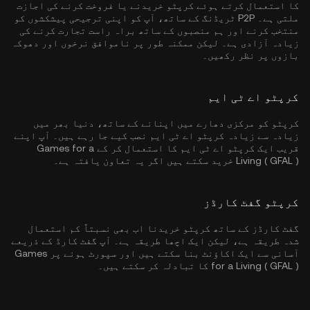
کا استعمال کرتے ہوئے کرپٹو خریدنے یا فروخت کرنے کی اجازت
ملتی ہے۔ P2P ٹریڈنگ کے ساتھ، آپ کو اپنی ترجیحی پیشکشوں کو
منتخب کرنے اور ہم منصبوں کے ساتھ براہ راست تجارت کرنے کی
زیادہ آزادی ہے۔ لیکن ممکنہ طور پر ناموافق نرخوں اور دھوکہ
بازوں پر نظر رکھیں۔
کرپٹو اے ٹی ایم
کرپٹو کو مرکزی دھارے میں اپنانے کے ساتھ، دنیا بھر میں
زیادہ سے زیادہ کرپٹو اے ٹی ایم نصب کیے جا رہے ہیں۔ آپ اپنے
قریب ایک کرپٹو اے ٹی ایم کا استعمال کر کے Games for a
Living ( GFAL ) خرید سکتے ہیں اگر یہ تعاون یافتہ ہے۔
کرپٹو گفٹ کارڈز
گفٹ کارڈز کے ساتھ کرپٹو خریدنا اب بھی نسبتاً کم استعمال
شدہ طریقہ ہے، لیکن ایک اچھا طریقہ ہے۔ آپ گفٹ کارڈ کے ذریعے
آسانی سے ایک اکاؤنٹ بنا سکتے ہیں اور سپورٹ ہونے پر Games
for a Living ( GFAL ) کا تبادلہ کر سکتے ہیں۔