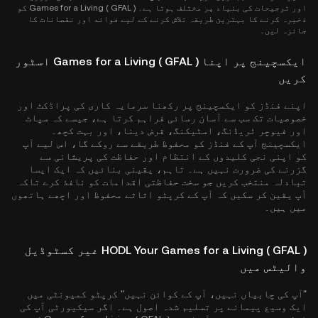
اور ترجیحات کی بنیاد پر مختلف ہوتا ہے۔ Games for a Living ( GFAL ) کو
ذخیرہ کرنے کا بہترین طریقہ تلاش کرنے کے لیے فوائد اور نقصانات کا
جائزہ لیں۔
ایکسچینج پر اپنا Games for a Living ( GFAL ) اسٹور
کریں
اپنے فنڈز کو ایکسچینج پر رکھنا سرمایہ کاری کی پراڈکٹ اور
خصوصیات تک سب سے آسان رسائی فراہم کرتا ہے، جیسے کہ سپاٹ
اور فیوچر ٹریڈنگ، اسٹیکنگ، قرض دینا، اور بہت کچھ۔
ایکسچینج آپ کے فنڈز کو محفوظ طریقے سے روکے گا، اس لیے آپ
کو اپنی نجی کلیدوں کے انتظام اور حفاظت کی پریشانی سے
گزرنے کی ضرورت نہیں ہے۔ تاہم، یقینی بنائیں کہ ایک ایسا
تبادلہ منتخب کریں جو سخت حفاظتی اقدامات کو نافذ کرے تاکہ
آپ یقین کر سکیں کہ آپ کے کرپٹو اثاثے محفوظ اور اچھے ہاتھوں
میں ہیں۔
HODL Your Games for a Living ( GFAL ) غیر کسٹوڈیل
والیٹس میں
"آپ کی چابیاں نہیں، آپ کے کوائن نہیں" کرپٹو کمیونٹی میں
ایک وسیع پیمانے پر تسلیم شدہ اصول ہے۔ اگر سیکیورٹی آپ کی