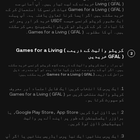
Living ( GFAL ) خریدنے کے لیے تیار ہیں۔ آپ آسانی سے
Games for a Living ( GFAL ) فیاٹ کرنسی کا استعمال کر کے
خرید سکتے ہیں اگر ایسا کرنا تعاون یافتہ ہے۔ آپ پہلے
ایک مشہور کرپٹو کرنسی جیسے
USDT
خرید کر اور پھر اس
کا تبادلہ کر کے کرپٹو ٹو کرپٹو ایکسچینج بھی کر سکتے
ہیں۔ آپ کا مطلوبہ Games for a Living ( GFAL )۔
کرپٹو والیٹ کے ذریعے Games for a Living (
2
GFAL ) خریدیں
آپ براہ راست کرپٹو والیٹ کے ذریعے کچھ کرپٹو کرنسی خرید سکتے
ہیں۔ اگر آپ کے بٹوے سے تعاون کیا جاتا ہے، تو آپ مندرجہ ذیل
مراحل کے ذریعے Games for a Living ( GFAL ) خرید سکتے ہیں:
1.
ایک پرس کا انتخاب کریں:
ایک قابل اعتماد اور معروف
کرپٹو والیٹ منتخب کریں جو Games for a Living ( GFAL )
کو سپورٹ کرتا ہو۔
2.
ایپ ڈاؤن لوڈ کریں:
Google Play Store، App Store، یا
براؤزر ایکسٹینشن کے طور پر اپنے آلے پر والیٹ
ایپلیکیشن ڈاؤن لوڈ کریں۔
3.
ایک پرس بنائیں:
ایک نیا پرس ایڈریس بنائیں یا اگر آپ