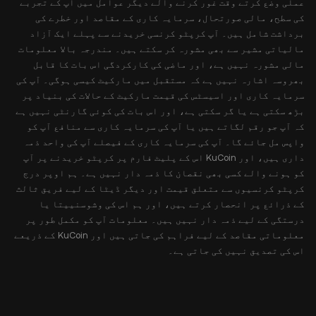
عملی وضع کرتے وقت غور کرنے والے دیگر عوامل میں آپ کے تجربے
کی سطح، مالی صورتحال، سرمایہ کاری کے مقاصد اور خطرے کی
برداشت شامل ہیں۔ آپ کرپٹو کرنسی خریدنے سے پہلے ایک آزاد
مالیاتی مشیر سے بھی مشورہ کر سکتے ہیں۔ مندرجہ بالا معلومات
مالی مشورہ نہیں ہے، اور ماضی کی کارکردگی اس بات کا قابل
بھروسہ اشارہ نہیں ہے کہ مستقبل میں مارکیٹ کیسی ہوگی۔ آپ کی
سرمایہ کاری اور اسیسٹس کی قیمت مارکیٹ کے حالات کی بنیاد پر
بڑھ سکتی ہے یا گر سکتی ہے، اور اس بات کی کوئی گارنٹی نہیں ہے
کہ آپ جو رقم لگاتے ہیں یا آپ کی سرمایہ کاری سے منافع آپ کو
واپس مل جائے گا۔ آپ کی سرمایہ کاری کے فیصلے آپ کی واحد ذمہ
داری ہیں، اور KuCoin اس کے پلیٹ فارم پر کرپٹو خریدنے پر آپ
کو ہونے والے کسی بھی نقصان کا ذمہ دار نہیں ہے۔ ہم اوپر درج
کرپٹو کرنسیوں سے متعلق قیمت اور دیگر ڈیٹا کے لیے فریق ثالث
کے ذرائع پر انحصار کرتے ہیں، اور ہم اس کی وشوسنییتا یا
درستگی کے لیے ذمہ دار نہیں ہیں۔ معلومات آپ کو مکمل طور پر
معلوماتی مقاصد کے لیے فراہم کی جاتی ہیں اور KuCoin کے ذریعے
اس کی تصدیق نہیں کی جاتی ہے۔