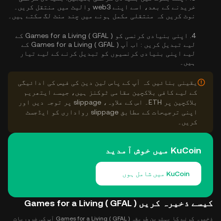
خریدنے کے بعد، اسے اپنے web3 والیٹ میں منتقل کریں۔
نوٹ کریں کہ منتقلی مکمل ہونے میں چند منٹ لگ سکتے ہیں۔
4.
اپنی بنیادی کرنسی کو Games for a Living ( GFAL ) کے
لیے تبدیل کریں :
اب آپ Games for a Living ( GFAL ) کے
لیے اپنی بنیادی کرنسیوں کو تبدیل کرنے کے لیے تیار
ہیں۔
یقینی بنائیں کہ آپ کے پاس لین دین کی فیس کی ادائیگی
کے لیے کافی بلاکچین مقامی ٹوکنز ہیں، جیسے ایتھریم
بلاکچین پر ETH۔ اس کے علاوہ، slippage پر توجہ دیں اور
اپنی ترجیحات کے مطابق slippage رواداری کو ایڈجسٹ
کریں۔
KuCoin میں خوش آمدید
KuCoin میں شامل ہوں
کیسے ذخیرہ کریں Games for a Living ( GFAL )
ذخیرہ کرنے کا بہترین طریقہ Games for a Living ( GFAL ) آپ کی ضروریات