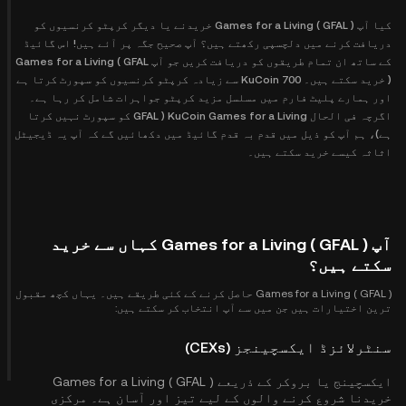
کیا آپ Games for a Living ( GFAL ) خریدنے یا دیگر کرپٹو کرنسیوں کو
دریافت کرنے میں دلچسپی رکھتے ہیں؟ آپ صحیح جگہ پر آئے ہیں! اس گائیڈ
کے ساتھ ان تمام طریقوں کو دریافت کریں جو آپ Games for a Living ( GFAL
) خرید سکتے ہیں۔ KuCoin 700 سے زیادہ کرپٹو کرنسیوں کو سپورٹ کرتا ہے
اور ہمارے پلیٹ فارم میں مسلسل مزید کرپٹو جواہرات شامل کر رہا ہے۔
اگرچہ فی الحال KuCoin Games for a Living ( GFAL کو سپورٹ نہیں کرتا
ہے)، ہم آپ کو ذیل میں قدم بہ قدم گائیڈ میں دکھائیں گے کہ آپ یہ ڈیجیٹل
اثاثہ کیسے خرید سکتے ہیں۔
آپ Games for a Living ( GFAL ) کہاں سے خرید
سکتے ہیں؟
Games for a Living ( GFAL ) حاصل کرنے کے کئی طریقے ہیں۔ یہاں کچھ مقبول
ترین اختیارات ہیں جن میں سے آپ انتخاب کر سکتے ہیں:
سنٹرلائزڈ ایکسچینجز (CEXs)
ایکسچینج یا بروکر کے ذریعے Games for a Living ( GFAL )
خریدنا شروع کرنے والوں کے لیے تیز اور آسان ہے۔ مرکزی