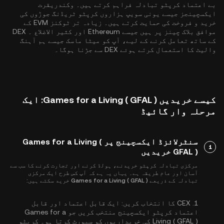
بے اعتماد کرپٹو تبادلہ فراہم کرتے ہیں۔ وکندریقرت
ایکسچینجز جیسے یونی سویپ ہزاروں کرپٹو ٹریڈنگ جوڑوں کی
خرید و فروخت کی حمایت کرتے ہیں۔ زیادہ تر ٹوکنز EVM کے
موافق بلاک چینز پر ہیں جیسے
Ethereum
اور
کثیر الاضلاع
۔ DEX
کے ساتھ تعامل کرنے کے لیے، آپ کو میٹا ماسک جیسے ہم آہنگ
والیٹ کا استعمال کرتے ہوئے DEX سے جڑنا ہوگا۔
کیسے خریدیں Games for a Living ( GFAL ): ایک
مرحلہ وار گائیڈ
سنٹرلائزڈ ایکسچینج پر Games for a Living (
1
GFAL ) خریدیں
مرکزی تبادلہ کرپٹو خریدنے، ہولڈ کرنے اور تجارت کرنے کا سب سے
آسان اور عام طریقہ ہے۔ یہاں یہ ہے کہ آپ کس طرح ایک مرکزی
تبادلہ کے ذریعے Games for a Living ( GFAL ) خرید سکتے ہیں:
1.
CEX کا انتخاب کریں:
ایک قابل اعتماد اور قابل
اعتماد کرپٹو ایکسچینج منتخب کریں جو Games for a
Living ( GFAL ) کی خریداریوں کو سپورٹ کرتا ہو۔ کرپٹو