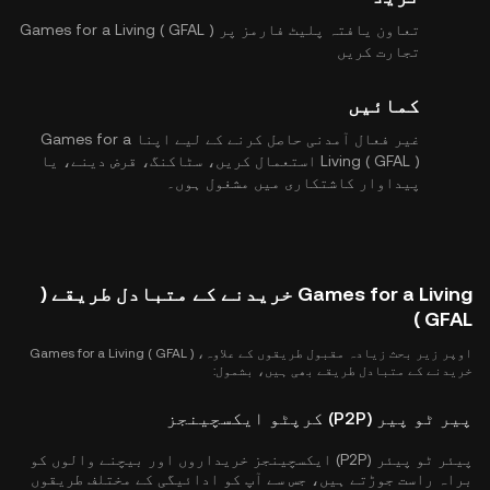
تعاون یافتہ پلیٹ فارمز پر Games for a Living ( GFAL )
تجارت کریں
کمائیں
غیر فعال آمدنی حاصل کرنے کے لیے اپنا Games for a
Living ( GFAL ) استعمال کریں، سٹاکنگ، قرض دینے، یا
پیداوار کاشتکاری میں مشغول ہوں۔
Games for a Living خریدنے کے متبادل طریقے (
GFAL )
اوپر زیر بحث زیادہ مقبول طریقوں کے علاوہ، Games for a Living ( GFAL )
خریدنے کے متبادل طریقے بھی ہیں، بشمول:
پیر ٹو پیر (P2P) کرپٹو ایکسچینجز
پیئر ٹو پیئر (P2P) ایکسچینجز خریداروں اور بیچنے والوں کو
براہ راست جوڑتے ہیں، جس سے آپ کو ادائیگی کے مختلف طریقوں