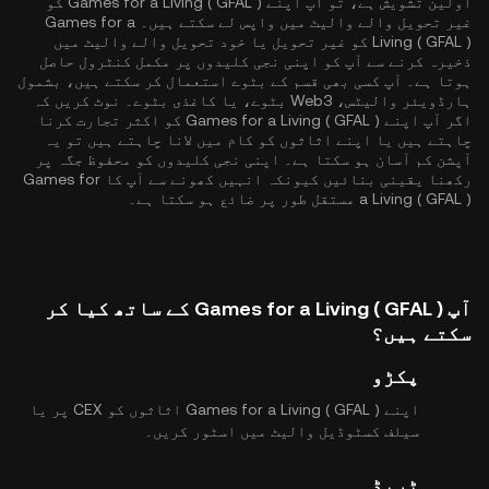
اولین تشویش ہے، تو آپ اپنے Games for a Living ( GFAL ) کو
غیر تحویل والے والیٹ میں واپس لے سکتے ہیں۔ Games for a
Living ( GFAL ) کو غیر تحویل یا خود تحویل والے والیٹ میں
ذخیرہ کرنے سے آپ کو اپنی نجی کلیدوں پر مکمل کنٹرول حاصل
ہوتا ہے۔ آپ کسی بھی قسم کے بٹوے استعمال کر سکتے ہیں، بشمول
ہارڈویئر والیٹس، Web3 بٹوے، یا کاغذی بٹوے۔ نوٹ کریں کہ
اگر آپ اپنے Games for a Living ( GFAL ) کو اکثر تجارت کرنا
چاہتے ہیں یا اپنے اثاثوں کو کام میں لانا چاہتے ہیں تو یہ
آپشن کم آسان ہو سکتا ہے۔ اپنی نجی کلیدوں کو محفوظ جگہ پر
رکھنا یقینی بنائیں کیونکہ انہیں کھونے سے آپ کا Games for
a Living ( GFAL ) مستقل طور پر ضائع ہو سکتا ہے۔
آپ Games for a Living ( GFAL ) کے ساتھ کیا کر
سکتے ہیں؟
پکڑو
اپنے Games for a Living ( GFAL ) اثاثوں کو CEX پر یا
سیلف کسٹوڈیل والیٹ میں اسٹور کریں۔
ٹریڈ