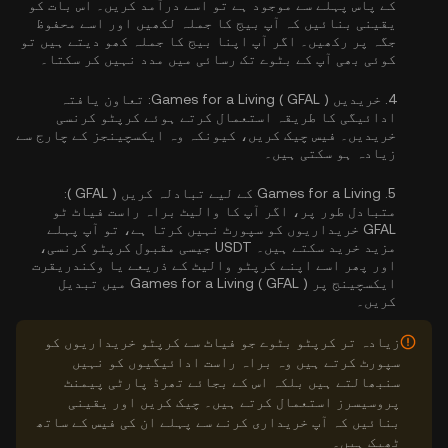
کے پاس پہلے سے موجود ہے تو اسے درآمد کریں۔ اس بات کو
یقینی بنائیں کہ آپ بیج کا جملہ لکھیں اور اسے محفوظ
جگہ پر رکھیں۔ اگر آپ اپنا بیج کا جملہ کھو دیتے ہیں تو
کوئی بھی آپ کے بٹوے تک رسائی میں مدد نہیں کر سکتا۔
4.
خریدیں Games for a Living ( GFAL ):
تعاون یافتہ
ادائیگی کا طریقہ استعمال کرتے ہوئے کرپٹو کرنسی
خریدیں۔ فیس چیک کریں، کیونکہ وہ ایکسچینجز کے چارج سے
زیادہ ہو سکتی ہیں۔
5.
Games for a Living کے لیے تبادلہ کریں ( GFAL ):
متبادل طور پر، اگر آپ کا والیٹ براہ راست فیاٹ ٹو
GFAL خریداریوں کو سپورٹ نہیں کرتا ہے، تو آپ پہلے
مزید خرید سکتے ہیں۔ USDT جیسی مقبول کرپٹو کرنسی،
اور پھر اسے اپنے کرپٹو والیٹ کے ذریعے یا وکندریقرت
ایکسچینج پر Games for a Living ( GFAL ) میں تبدیل
کریں۔
زیادہ تر کرپٹو بٹوے جو فیاٹ سے کرپٹو خریداریوں کو
سپورٹ کرتے ہیں وہ براہ راست ادائیگیوں کو نہیں
سنبھالتے ہیں بلکہ اس کے بجائے تھرڈ پارٹی پیمنٹ
پروسیسرز استعمال کرتے ہیں۔ چیک کریں اور یقینی
بنائیں کہ آپ خریداری کرنے سے پہلے ان کی فیس کے ساتھ
ٹھیک ہیں۔