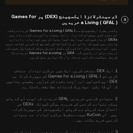
ڈی سینٹرلائزڈ ایکسچینج (DEX) پر Games for
3
a Living ( GFAL ) خریدیں
وکندریقرت ایکسچینج سے Games for a Living ( GFAL ) خریدتے وقت،
آپ بغیر کسی بیچوان کے براہ راست بیچنے والوں سے جڑے رہتے ہیں۔
DEXs ان صارفین کے لیے ایک اچھا متبادل ہیں جو زیادہ رازداری
چاہتے ہیں کیونکہ سائن اپ یا شناخت کی تصدیق کے کوئی تقاضے نہیں
ہیں۔ آپ اپنے کرپٹو اثاثوں کی مکمل تحویل سیلف کسٹوڈیل بٹوے کے
ذریعے برقرار رکھیں گے۔ DEX پر Games for a Living خریدنے کا
طریقہ سیکھنے کے لیے مرحلہ وار گائیڈ پر عمل کریں۔
1.
ایک DEX منتخب کریں:
ایک غیر مرکزی تبادلہ منتخب
کریں جو Games for a Living ( GFAL ) کو سپورٹ کرتا ہو۔
DEX ایپ کھولیں اور اپنے بٹوے کو جوڑیں۔ یقینی بنائیں
کہ آپ کا بٹوہ نیٹ ورک کے ساتھ مطابقت رکھتا ہے۔
2.
بنیادی کرنسی خریدیں:
GFAL خریدنے کے لیے، آپ کے پاس
پہلے بنیادی کرنسی کی ضرورت ہوگی کیونکہ DEXs فی
الحال صرف کرپٹو سے کرپٹو ایکسچینجز کو سپورٹ کرتے
ہیں۔ آپ KuCoin جیسے محفوظ مرکزی تبادلہ سے
بنیادی
کرنسی خرید سکتے ہیں
۔
3.
اپنے بٹوے میں بنیادی کرنسی بھیجیں:
بنیادی کرنسی