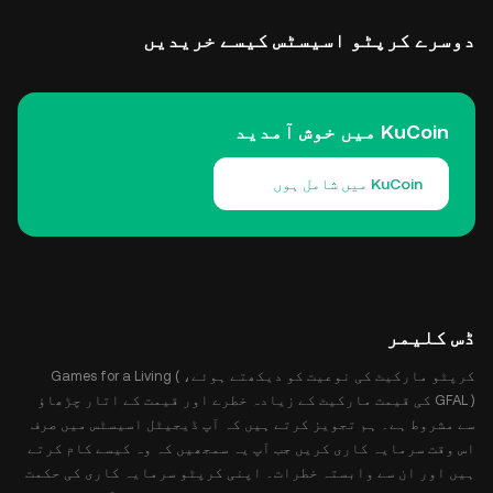
دوسرے کرپٹو اسیسٹس کیسے خریدیں
KuCoin میں خوش آمدید
KuCoin میں شامل ہوں
ڈس کلیمر
کرپٹو مارکیٹ کی نوعیت کو دیکھتے ہوئے، Games for a Living (
GFAL ) کی قیمت مارکیٹ کے زیادہ خطرے اور قیمت کے اتار چڑھاؤ
سے مشروط ہے۔ ہم تجویز کرتے ہیں کہ آپ ڈیجیٹل اسیسٹس میں صرف
اس وقت سرمایہ کاری کریں جب آپ یہ سمجھیں کہ وہ کیسے کام کرتے
ہیں اور ان سے وابستہ خطرات۔ اپنی کرپٹو سرمایہ کاری کی حکمت