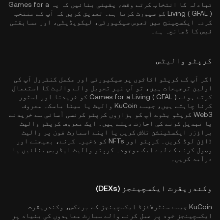
تبادلہ کا انتخاب کرتے وقت، یقینی بنائیں کہ یہ Games for a
Living ( GFAL ) کو سپورٹ کرتا ہے۔ تصدیق کریں کہ آپ کے منتخب
کردہ ایکسچینج میں ٹھوس سیکیورٹی، لیکویڈیٹی، اور مسابقتی
فیس کا ڈھانچہ ہے۔
کرپٹو والیٹس
اگر آپ کے کرپٹو اثاثوں پر سیکیورٹی اور مکمل کنٹرول آپ کی
اولین ترجیحات ہیں، تو آپ غیر تحویل والے والیٹ کا استعمال
کرتے ہوئے Games for a Living ( GFAL ) کو خریدنا اور اسٹور
کرنا چاہتے ہیں، جیسے
KuCoin والیٹ
یا میٹا ماسک۔ معروف
Web3 کرپٹو بٹوے آپ کو ہزاروں کرپٹو کرنسی آسانی سے خریدنے
یا تبدیل کرنے کی اجازت دیتے ہیں۔ ایک معروف کرپٹو والیٹ
براؤزر ایکسٹینشن تلاش کریں یا اپنے اسمارٹ فون پر والیٹ
ڈاؤن لوڈ کریں۔ کرپٹو اور NFTs کو ذخیرہ کرنے، بھیجنے اور
وصول کرنے کے لیے ایک موجودہ کرپٹو والیٹ ایڈریس بنائیں یا
درآمد کریں۔
وکندریقرت ایکسچینجز (DEXs)
KuCoin جیسے سنٹرلائزڈ ایکسچینجز کے برعکس، وکندریقرت
ایکسچینجز خود پر عمل کرنے والے سمارٹ معاہدوں کی بنیاد پر