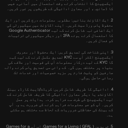
ایکسچینج کا انتخاب کرتے وقت استعمال میں آسانی، فیس
کا ڈھانچہ، اور معاون ادائیگی کے طریقوں پر غور کریں۔
2.
ایک اکاؤنٹ بنائیں:
مطلوبہ معلومات درج کریں اور ایک
محفوظ پاس ورڈ سیٹ کریں۔ اپنے اکاؤنٹ میں سیکیورٹی کی
ایک اضافی تہہ شامل کرنے کے لیے
Google Authenticator
کا استعمال کرتے ہوئے 2FA
اور دیگر سیکیورٹی ترتیبات
کو فعال کریں۔
3.
اپنی شناخت کی تصدیق کریں:
ایک محفوظ اور معروف
ایکسچینج اکثر آپ سے
KYC تصدیق مکمل کرنے کے لیے کہے
گا
KYC کے لیے درکار معلومات آپ کی قومیت اور علاقے کی
بنیاد پر مختلف ہوں گی۔ کے وائی سی تصدیق پاس کرنے والے
صارفین کو پلیٹ فارم پر مزید خصوصیات اور خدمات تک
رسائی حاصل ہوگی۔
4.
ادائیگی کا طریقہ شامل کریں:
کریڈٹ/ڈیبٹ کارڈ، بینک
اکاؤنٹ، یا دیگر معاون ادائیگی کا طریقہ شامل کرنے کے
لیے ایکسچینج کی طرف سے فراہم کردہ ہدایات پر عمل
کریں۔ آپ کو جو معلومات فراہم کرنے کی ضرورت ہے وہ آپ
کے بینک کی حفاظتی ضروریات کے لحاظ سے مختلف ہو سکتی
ہے۔
5.
خریدیں Games for a Living ( GFAL ):
اب آپ Games for a