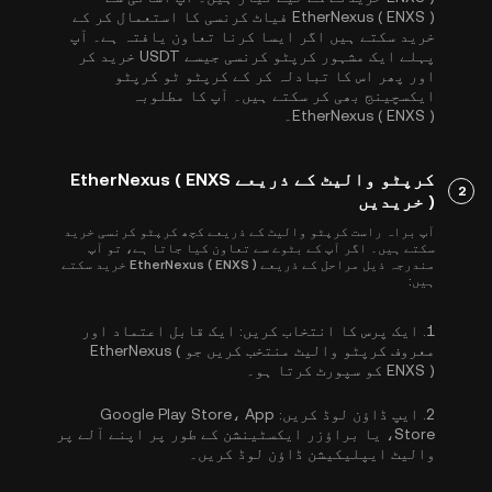
EtherNexus ( ENXS ) فیاٹ کرنسی کا استعمال کر کے
خرید سکتے ہیں اگر ایسا کرنا تعاون یافتہ ہے۔ آپ
پہلے ایک مشہور کرپٹو کرنسی جیسے
USDT
خرید کر
اور پھر اس کا تبادلہ کر کے کرپٹو ٹو کرپٹو
ایکسچینج بھی کر سکتے ہیں۔ آپ کا مطلوبہ
EtherNexus ( ENXS )۔
کرپٹو والیٹ کے ذریعے EtherNexus ( ENXS
2
) خریدیں
آپ براہ راست کرپٹو والیٹ کے ذریعے کچھ کرپٹو کرنسی خرید
سکتے ہیں۔ اگر آپ کے بٹوے سے تعاون کیا جاتا ہے، تو آپ
مندرجہ ذیل مراحل کے ذریعے EtherNexus ( ENXS ) خرید سکتے
ہیں:
1.
ایک پرس کا انتخاب کریں:
ایک قابل اعتماد اور
معروف کرپٹو والیٹ منتخب کریں جو EtherNexus (
ENXS ) کو سپورٹ کرتا ہو۔
2.
ایپ ڈاؤن لوڈ کریں:
Google Play Store، App
Store، یا براؤزر ایکسٹینشن کے طور پر اپنے آلے پر
والیٹ ایپلیکیشن ڈاؤن لوڈ کریں۔