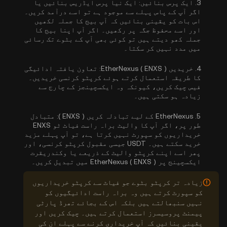
3.
ایک پرس بنائیں:
ایک نیا پرس ایڈریس بنائیں یا
اگر آپ کے پاس پہلے سے موجود ہے تو اسے درآمد کریں۔
اس بات کو یقینی بنائیں کہ آپ بیج کا جملہ لکھیں
اور اسے محفوظ جگہ پر رکھیں۔ اگر آپ اپنا بیج کا
جملہ کھو دیتے ہیں تو کوئی بھی آپ کے بٹوے تک رسائی
میں مدد نہیں کر سکتا۔
4.
خریدیں EtherNexus ( ENXS ):
تعاون یافتہ ادائیگی
کا طریقہ استعمال کرتے ہوئے کرپٹو کرنسی خریدیں۔
فیس چیک کریں، کیونکہ وہ ایکسچینجز کے چارج سے
زیادہ ہو سکتی ہیں۔
5.
EtherNexus کے لیے تبادلہ کریں ( ENXS ):
متبادل
طور پر، اگر آپ کا والیٹ براہ راست فیاٹ ٹو ENXS
خریداریوں کو سپورٹ نہیں کرتا ہے، تو آپ پہلے مزید
خرید سکتے ہیں۔ USDT جیسی مقبول کرپٹو کرنسی، اور
پھر اسے اپنے کرپٹو والیٹ کے ذریعے یا وکندریقرت
ایکسچینج پر EtherNexus ( ENXS ) میں تبدیل کریں۔
زیادہ تر کرپٹو بٹوے جو فیاٹ سے کرپٹو خریداریوں
کو سپورٹ کرتے ہیں وہ براہ راست ادائیگیوں کو
نہیں سنبھالتے ہیں بلکہ اس کے بجائے تھرڈ پارٹی
پیمنٹ پروسیسرز استعمال کرتے ہیں۔ چیک کریں اور
یقینی بنائیں کہ آپ خریداری کرنے سے پہلے ان کی