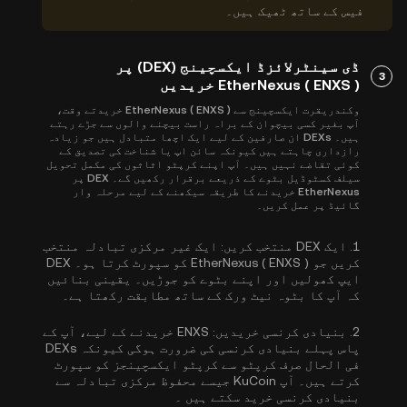
فیس کے ساتھ ٹھیک ہیں۔
ڈی سینٹرلائزڈ ایکسچینج (DEX) پر
3
EtherNexus ( ENXS ) خریدیں
وکندریقرت ایکسچینج سے EtherNexus ( ENXS ) خریدتے وقت،
آپ بغیر کسی بیچوان کے براہ راست بیچنے والوں سے جڑے رہتے
ہیں۔ DEXs ان صارفین کے لیے ایک اچھا متبادل ہیں جو زیادہ
رازداری چاہتے ہیں کیونکہ سائن اپ یا شناخت کی تصدیق کے
کوئی تقاضے نہیں ہیں۔ آپ اپنے کرپٹو اثاثوں کی مکمل تحویل
سیلف کسٹوڈیل بٹوے کے ذریعے برقرار رکھیں گے۔ DEX پر
EtherNexus خریدنے کا طریقہ سیکھنے کے لیے مرحلہ وار
گائیڈ پر عمل کریں۔
1.
ایک DEX منتخب کریں:
ایک غیر مرکزی تبادلہ منتخب
کریں جو EtherNexus ( ENXS ) کو سپورٹ کرتا ہو۔ DEX
ایپ کھولیں اور اپنے بٹوے کو جوڑیں۔ یقینی بنائیں
کہ آپ کا بٹوہ نیٹ ورک کے ساتھ مطابقت رکھتا ہے۔
2.
بنیادی کرنسی خریدیں:
ENXS خریدنے کے لیے، آپ کے
پاس پہلے بنیادی کرنسی کی ضرورت ہوگی کیونکہ DEXs
فی الحال صرف کرپٹو سے کرپٹو ایکسچینجز کو سپورٹ
کرتے ہیں۔ آپ KuCoin جیسے محفوظ مرکزی تبادلہ سے
بنیادی کرنسی خرید سکتے ہیں
۔