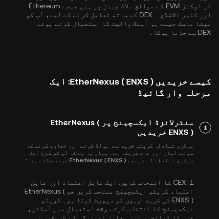
تر ٹوکنز EVM کے موافق بلاک چینز پر ہیں جیسے
Ethereum
اور
کثیر الاضلاع
۔ DEX کے ساتھ تعامل کرنے کے لیے، آپ کو
میٹا ماسک جیسے ہم آہنگ والیٹ کا استعمال کرتے ہوئے
DEX سے جڑنا ہوگا۔
کیسے خریدیں EtherNexus ( ENXS ): ایک
مرحلہ وار گائیڈ
سنٹرلائزڈ ایکسچینج پر EtherNexus (
1
ENXS ) خریدیں
مرکزی تبادلہ کرپٹو خریدنے، ہولڈ کرنے اور تجارت کرنے کا
سب سے آسان اور عام طریقہ ہے۔ یہاں یہ ہے کہ آپ کس طرح ایک
مرکزی تبادلہ کے ذریعے EtherNexus ( ENXS ) خرید سکتے ہیں:
1.
CEX کا انتخاب کریں:
ایک قابل اعتماد اور قابل
اعتماد کرپٹو ایکسچینج منتخب کریں جو EtherNexus (
ENXS ) کی خریداریوں کو سپورٹ کرتا ہو۔ کرپٹو
ایکسچینج کا انتخاب کرتے وقت استعمال میں آسانی،
فیس کا ڈھانچہ، اور معاون ادائیگی کے طریقوں پر