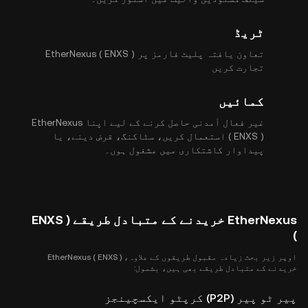
ٹریڈ
تعاون یافتہ پلیٹ فارمز پر EtherNexus ( ENXS )
تجارت کریں
کمائیں
غیر فعال آمدنی حاصل کرنے کے لیے اپنا EtherNexus
( ENXS ) استعمال کریں، سٹاکنگ، قرض دینے، یا
پیداوار کاشتکاری میں مشغول ہوں۔
EtherNexus خریدنے کے متبادل طریقے ( ENXS
)
اوپر زیر بحث زیادہ مقبول طریقوں کے علاوہ، EtherNexus ( ENXS )
خریدنے کے متبادل طریقے بھی ہیں، بشمول:
پیر ٹو پیر (P2P) کرپٹو ایکسچینجز