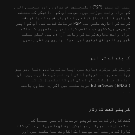
پیئر ٹو پیئر (P2P) ایکسچینجز خریداروں اور بیچنے والوں
کو براہ راست جوڑتے ہیں، جس سے آپ کو ادائیگی کے مختلف
طریقوں کا استعمال کرتے ہوئے کرپٹو خریدنے یا فروخت
کرنے کی اجازت ملتی ہے۔ P2P ٹریڈنگ کے ساتھ، آپ کو اپنی
ترجیحی پیشکشوں کو منتخب کرنے اور ہم منصبوں کے ساتھ
براہ راست تجارت کرنے کی زیادہ آزادی ہے۔ لیکن ممکنہ
طور پر ناموافق نرخوں اور دھوکہ بازوں پر نظر رکھیں۔
کرپٹو اے ٹی ایم
کرپٹو کو مرکزی دھارے میں اپنانے کے ساتھ، دنیا بھر میں
زیادہ سے زیادہ کرپٹو اے ٹی ایم نصب کیے جا رہے ہیں۔ آپ
اپنے قریب ایک کرپٹو اے ٹی ایم کا استعمال کر کے
EtherNexus ( ENXS ) خرید سکتے ہیں اگر یہ تعاون یافتہ
ہے۔
کرپٹو گفٹ کارڈز
گفٹ کارڈز کے ساتھ کرپٹو خریدنا اب بھی نسبتاً کم
استعمال شدہ طریقہ ہے، لیکن ایک اچھا طریقہ ہے۔ آپ گفٹ
کارڈ کے ذریعے آسانی سے ایک اکاؤنٹ بنا سکتے ہیں اور