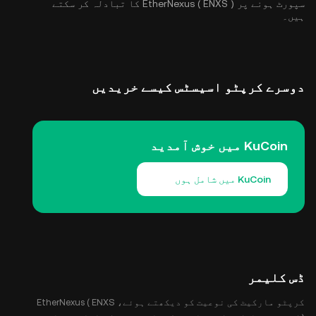
سپورٹ ہونے پر EtherNexus ( ENXS ) کا تبادلہ کر سکتے
ہیں۔
دوسرے کرپٹو اسیسٹس کیسے خریدیں
KuCoin میں خوش آمدید
KuCoin میں شامل ہوں
ڈس کلیمر
کرپٹو مارکیٹ کی نوعیت کو دیکھتے ہوئے، EtherNexus ( ENXS