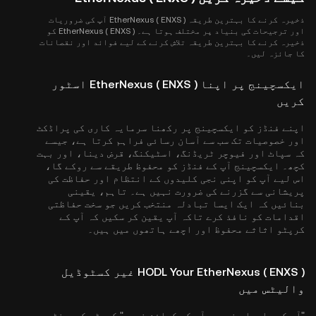
ذخیرہ کرنے کا بہترین طریقہ EtherNexus ( ENXS ) آپ کی ضروریات
اور ترجیحات کی بنیاد پر مختلف ہوتا ہے۔ EtherNexus ( ENXS ) کو
ذخیرہ کرنے کا بہترین طریقہ تلاش کرنے کے لیے فوائد اور نقصانات
کا جائزہ لیں۔
ایکسچینج پر اپنا EtherNexus ( ENXS ) اسٹور
کریں
اپنے فنڈز کو ایکسچینج پر رکھنا سرمایہ کاری کی پراڈکٹ
اور خصوصیات تک سب سے آسان رسائی فراہم کرتا ہے، جیسے
کہ سپاٹ اور فیوچر ٹریڈنگ، اسٹیکنگ، قرض دینا، اور بہت
کچھ۔ ایکسچینج آپ کے فنڈز کو محفوظ طریقے سے روکے گا،
اس لیے آپ کو اپنی نجی کلیدوں کے انتظام اور حفاظت کی
پریشانی سے گزرنے کی ضرورت نہیں ہے۔ تاہم، یقینی
بنائیں کہ ایک ایسا تبادلہ منتخب کریں جو سخت حفاظتی
اقدامات کو نافذ کرے تاکہ آپ یقین کر سکیں کہ آپ کے
کرپٹو اثاثے محفوظ اور اچھے ہاتھوں میں ہیں۔
HODL Your EtherNexus ( ENXS ) غیر کسٹوڈیل
والیٹس میں
"آپ کی چابیاں نہیں، آپ کے کوائن نہیں" کرپٹو کمیونٹی