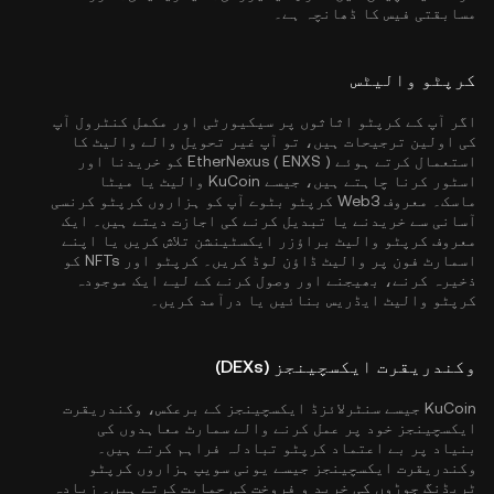
مسابقتی فیس کا ڈھانچہ ہے۔
کرپٹو والیٹس
اگر آپ کے کرپٹو اثاثوں پر سیکیورٹی اور مکمل کنٹرول آپ
کی اولین ترجیحات ہیں، تو آپ غیر تحویل والے والیٹ کا
استعمال کرتے ہوئے EtherNexus ( ENXS ) کو خریدنا اور
اسٹور کرنا چاہتے ہیں، جیسے
KuCoin والیٹ
یا میٹا
ماسک۔ معروف Web3 کرپٹو بٹوے آپ کو ہزاروں کرپٹو کرنسی
آسانی سے خریدنے یا تبدیل کرنے کی اجازت دیتے ہیں۔ ایک
معروف کرپٹو والیٹ براؤزر ایکسٹینشن تلاش کریں یا اپنے
اسمارٹ فون پر والیٹ ڈاؤن لوڈ کریں۔ کرپٹو اور NFTs کو
ذخیرہ کرنے، بھیجنے اور وصول کرنے کے لیے ایک موجودہ
کرپٹو والیٹ ایڈریس بنائیں یا درآمد کریں۔
وکندریقرت ایکسچینجز (DEXs)
KuCoin جیسے سنٹرلائزڈ ایکسچینجز کے برعکس، وکندریقرت
ایکسچینجز خود پر عمل کرنے والے سمارٹ معاہدوں کی
بنیاد پر بے اعتماد کرپٹو تبادلہ فراہم کرتے ہیں۔
وکندریقرت ایکسچینجز جیسے یونی سویپ ہزاروں کرپٹو
ٹریڈنگ جوڑوں کی خرید و فروخت کی حمایت کرتے ہیں۔ زیادہ