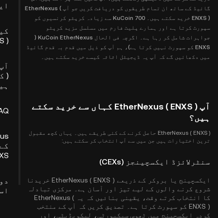
ای
گائیڈ کے ساتھ ان تمام طریقوں کو دریافت کریں جو آپ EtherNexus (
ENXS ) خرید سکتے ہیں۔ KuCoin 700 سے زیادہ کرپٹو کرنسیوں کو
سپورٹ کرتا ہے اور ہمارے پلیٹ فارم میں مسلسل مزید کرپٹو
کی
جواہرات شامل کر رہا ہے۔ اگرچہ فی الحال KuCoin EtherNexus (
S )
ENXS کو سپورٹ نہیں کرتا ہے)، ہم آپ کو ذیل میں قدم بہ قدم گائیڈ
میں دکھائیں گے کہ آپ یہ ڈیجیٹل اثاثہ کیسے خرید سکتے ہیں۔
) 
ہی
آپ EtherNexus ( ENXS ) کہاں سے خرید سکتے
AQ
ہیں؟
EtherNexus ( ENXS ) حاصل کرنے کے کئی طریقے ہیں۔ یہاں کچھ مقبول
ترین اختیارات ہیں جن میں سے آپ انتخاب کر سکتے ہیں:
کے 
S )
سنٹرلائزڈ ایکسچینجز (CEXs)
ایکسچینج یا بروکر کے ذریعے EtherNexus ( ENXS ) خریدنا
دو
شروع کرنے والوں کے لیے تیز اور آسان ہے۔ مرکزی تبادلہ
اس
کا انتخاب کرتے وقت، یقینی بنائیں کہ یہ EtherNexus (
ENXS ) کو سپورٹ کرتا ہے۔ تصدیق کریں کہ آپ کے منتخب
کردہ ایکسچینج میں ٹھوس سیکیورٹی، لیکویڈیٹی، اور