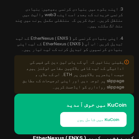
3.
اپنے بٹوے میں بنیادی کرنسی بھیجیں:
بنیادی
کرنسی خریدنے کے بعد، اسے اپنے web3 والیٹ میں
منتقل کریں۔ نوٹ کریں کہ منتقلی مکمل ہونے میں چند
منٹ لگ سکتے ہیں۔
4.
اپنی بنیادی کرنسی کو EtherNexus ( ENXS ) کے لیے
تبدیل کریں :
اب آپ EtherNexus ( ENXS ) کے لیے اپنی
بنیادی کرنسیوں کو تبدیل کرنے کے لیے تیار ہیں۔
یقینی بنائیں کہ آپ کے پاس لین دین کی فیس کی
ادائیگی کے لیے کافی بلاکچین مقامی ٹوکنز ہیں،
جیسے ایتھریم بلاکچین پر ETH۔ اس کے علاوہ،
slippage پر توجہ دیں اور اپنی ترجیحات کے مطابق
slippage رواداری کو ایڈجسٹ کریں۔
KuCoin میں خوش آمدید
KuCoin میں شامل ہوں
کیسے ذخیرہ کریں EtherNexus ( ENXS )