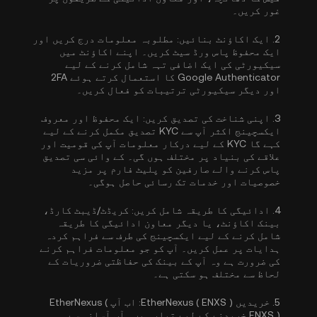
غور کریں۔
2.
ایک اکاؤنٹ بنائیں:
مطلوبہ معلومات درج کریں اور
ایک محفوظ پاس ورڈ سیٹ کریں۔ اپنے اکاؤنٹ میں
سیکیورٹی کی ایک اضافی تہہ شامل کرنے کے لیے
Google Authenticator کا استعمال کرتے ہوئے 2FA
اور دیگر سیکیورٹی ترتیبات کو فعال کریں۔
3.
اپنی شناخت کی تصدیق کریں:
ایک محفوظ اور معروف
ایکسچینج اکثر آپ سے
KYC تصدیق مکمل کرنے کے لیے
کہے گا
KYC کے لیے درکار معلومات آپ کی قومیت اور
علاقے کی بنیاد پر مختلف ہوں گی۔ کے وائی سی تصدیق
پاس کرنے والے صارفین کو پلیٹ فارم پر مزید
خصوصیات اور خدمات تک رسائی حاصل ہوگی۔
4.
ادائیگی کا طریقہ شامل کریں:
کریڈٹ/ڈیبٹ کارڈ،
بینک اکاؤنٹ، یا دیگر معاون ادائیگی کا طریقہ
شامل کرنے کے لیے ایکسچینج کی طرف سے فراہم کردہ
ہدایات پر عمل کریں۔ آپ کو جو معلومات فراہم کرنے
کی ضرورت ہے وہ آپ کے بینک کی حفاظتی ضروریات کے
لحاظ سے مختلف ہو سکتی ہے۔
5.
خریدیں EtherNexus ( ENXS ):
اب آپ EtherNexus (
ENXS ) خریدنے کے لیے تیار ہیں۔ آپ آسانی سے