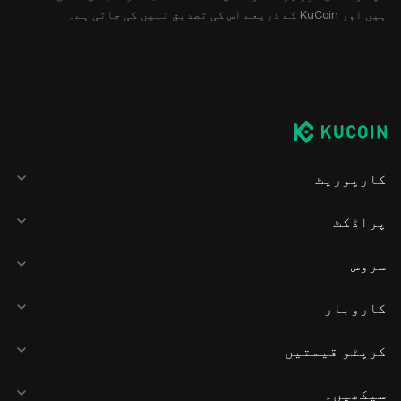
ہیں اور KuCoin کے ذریعے اس کی تصدیق نہیں کی جاتی ہے۔
کارپوریٹ
پراڈکٹ
سروس
کاروبار
کرپٹو قیمتیں
سیکھیں۔