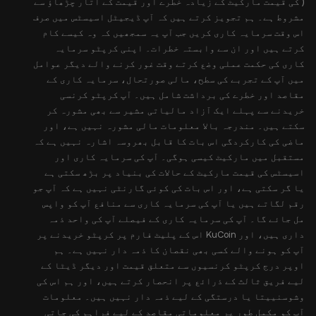
) کی قیمت مارکیٹ کے زیادہ خطرے اور قیمت کے اتار چڑھاؤ سے
مشروط ہے۔ ہم تجویز کرتے ہیں کہ آپ ڈیجیٹل اسیسٹس میں صرف
اس وقت سرمایہ کاری کریں جب آپ یہ سمجھیں کہ وہ کیسے کام
کرتے ہیں اور ان سے وابستہ خطرات۔ اپنی کرپٹو سرمایہ
کاری کی حکمت عملی وضع کرتے وقت غور کرنے والے دیگر عوامل
میں آپ کے تجربے کی سطح، مالی صورتحال، سرمایہ کاری کے
مقاصد اور خطرے کی برداشت شامل ہیں۔ آپ کرپٹو کرنسی
خریدنے سے پہلے ایک آزاد مالیاتی مشیر سے بھی مشورہ کر
سکتے ہیں۔ مندرجہ بالا معلومات مالی مشورہ نہیں ہے، اور
ماضی کی کارکردگی اس بات کا قابل بھروسہ اشارہ نہیں ہے کہ
مستقبل میں مارکیٹ کیسی ہوگی۔ آپ کی سرمایہ کاری اور
اسیسٹس کی قیمت مارکیٹ کے حالات کی بنیاد پر بڑھ سکتی ہے
یا گر سکتی ہے، اور اس بات کی کوئی گارنٹی نہیں ہے کہ آپ جو
رقم لگاتے ہیں یا آپ کی سرمایہ کاری سے منافع آپ کو واپس
مل جائے گا۔ آپ کی سرمایہ کاری کے فیصلے آپ کی واحد ذمہ
داری ہیں، اور KuCoin اس کے پلیٹ فارم پر کرپٹو خریدنے پر
آپ کو ہونے والے کسی بھی نقصان کا ذمہ دار نہیں ہے۔ ہم
اوپر درج کرپٹو کرنسیوں سے متعلق قیمت اور دیگر ڈیٹا کے
لیے فریق ثالث کے ذرائع پر انحصار کرتے ہیں، اور ہم اس کی
وشوسنییتا یا درستگی کے لیے ذمہ دار نہیں ہیں۔ معلومات
آپ کو مکمل طور پر معلوماتی مقاصد کے لیے فراہم کی جاتی