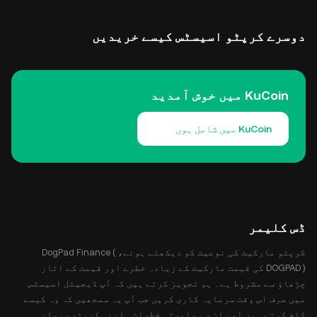
دوسرے کرپٹو اسیسٹس کیسے خریدیں
KuCoin میں خوش آمدید
KuCoin میں شامل ہوں
ڈس کلیمر
کرپٹو مارکیٹ کی نوعیت کو دیکھتے ہوئے، DogPad Finance (
DOGPAD ) کی قیمت مارکیٹ کے زیادہ خطرے اور قیمت کے اتار
چڑھاؤ سے مشروط ہے۔ ہم تجویز کرتے ہیں کہ آپ ڈیجیٹل اسیسٹس
میں صرف اس وقت سرمایہ کاری کریں جب آپ یہ سمجھیں کہ وہ کیسے
کام کرتے ہیں اور ان سے وابستہ خطرات۔ اپنی کرپٹو سرمایہ