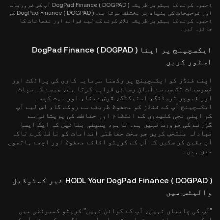
ذخیرہ کرنے کا بہترین طریقہ DogPad Finance ( DOGPAD ) آپ کی ضروریات
اور ترجیحات کی بنیاد پر مختلف ہوتا ہے۔ DogPad Finance ( DOGPAD ) کو
ذخیرہ کرنے کا بہترین طریقہ تلاش کرنے کے لیے فوائد اور نقصانات کا
جائزہ لیں۔
ایکسچینج پر اپنا DogPad Finance ( DOGPAD )
اسٹور کریں
اپنے فنڈز کو ایکسچینج پر رکھنا سرمایہ کاری کی پراڈکٹ اور
خصوصیات تک سب سے آسان رسائی فراہم کرتا ہے، جیسے کہ سپاٹ
اور فیوچر ٹریڈنگ، اسٹیکنگ، قرض دینا، اور بہت کچھ۔
ایکسچینج آپ کے فنڈز کو محفوظ طریقے سے روکے گا، اس لیے آپ
کو اپنی نجی کلیدوں کے انتظام اور حفاظت کی پریشانی سے
گزرنے کی ضرورت نہیں ہے۔ تاہم، یقینی بنائیں کہ ایک ایسا
تبادلہ منتخب کریں جو سخت حفاظتی اقدامات کو نافذ کرے تاکہ
آپ یقین کر سکیں کہ آپ کے کرپٹو اثاثے محفوظ اور اچھے ہاتھوں
میں ہیں۔
HODL Your DogPad Finance ( DOGPAD ) غیر کسٹوڈیل
والیٹس میں
"آپ کی چابیاں نہیں، آپ کے کوائن نہیں" کرپٹو کمیونٹی میں
ایک وسیع پیمانے پر تسلیم شدہ اصول ہے۔ اگر سیکیورٹی آپ کی