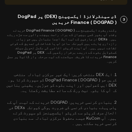
ڈی سینٹرلائزڈ ایکسچینج (DEX) پر DogPad
3
Finance ( DOGPAD ) خریدیں
وکندریقرت ایکسچینج سے DogPad Finance ( DOGPAD ) خریدتے
وقت، آپ بغیر کسی بیچوان کے براہ راست بیچنے والوں سے جڑے رہتے
ہیں۔ DEXs ان صارفین کے لیے ایک اچھا متبادل ہیں جو زیادہ
رازداری چاہتے ہیں کیونکہ سائن اپ یا شناخت کی تصدیق کے کوئی
تقاضے نہیں ہیں۔ آپ اپنے کرپٹو اثاثوں کی مکمل تحویل سیلف
کسٹوڈیل بٹوے کے ذریعے برقرار رکھیں گے۔ DEX پر DogPad
Finance خریدنے کا طریقہ سیکھنے کے لیے مرحلہ وار گائیڈ پر عمل
کریں۔
1.
ایک DEX منتخب کریں:
ایک غیر مرکزی تبادلہ منتخب
کریں جو DogPad Finance ( DOGPAD ) کو سپورٹ کرتا ہو۔
DEX ایپ کھولیں اور اپنے بٹوے کو جوڑیں۔ یقینی بنائیں
کہ آپ کا بٹوہ نیٹ ورک کے ساتھ مطابقت رکھتا ہے۔
2.
بنیادی کرنسی خریدیں:
DOGPAD خریدنے کے لیے، آپ کے
پاس پہلے بنیادی کرنسی کی ضرورت ہوگی کیونکہ DEXs فی
الحال صرف کرپٹو سے کرپٹو ایکسچینجز کو سپورٹ کرتے
ہیں۔ آپ KuCoin جیسے محفوظ مرکزی تبادلہ سے
بنیادی
کرنسی خرید سکتے ہیں
۔