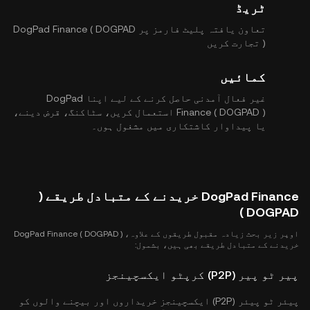
ٹریڈ
تعاون یافتہ پلیٹ فارمز پر DogPad Finance ( DOGPAD
) تجارت کریں
کمائیں
غیر فعال آمدنی حاصل کرنے کے لیے اپنا DogPad
Finance ( DOGPAD ) استعمال کریں، سٹاکنگ، قرض دینے،
یا پیداوار کاشتکاری میں مشغول ہوں۔
DogPad Finance خریدنے کے متبادل طریقے (
DOGPAD )
اوپر زیر بحث زیادہ مقبول طریقوں کے علاوہ، DogPad Finance ( DOGPAD )
خریدنے کے متبادل طریقے بھی ہیں، بشمول:
پیر ٹو پیر (P2P) کرپٹو ایکسچینجز
پیئر ٹو پیئر (P2P) ایکسچینجز خریداروں اور بیچنے والوں کو