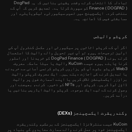
تبادلہ کا انتخاب کرتے وقت، یقینی بنائیں کہ یہ DogPad
Finance ( DOGPAD ) کو سپورٹ کرتا ہے۔ تصدیق کریں کہ آپ کے
منتخب کردہ ایکسچینج میں ٹھوس سیکیورٹی، لیکویڈیٹی، اور
مسابقتی فیس کا ڈھانچہ ہے۔
کرپٹو والیٹس
اگر آپ کے کرپٹو اثاثوں پر سیکیورٹی اور مکمل کنٹرول آپ کی
اولین ترجیحات ہیں، تو آپ غیر تحویل والے والیٹ کا استعمال
کرتے ہوئے DogPad Finance ( DOGPAD ) کو خریدنا اور اسٹور
کرنا چاہتے ہیں، جیسے
KuCoin والیٹ
یا میٹا ماسک۔ معروف
Web3 کرپٹو بٹوے آپ کو ہزاروں کرپٹو کرنسی آسانی سے خریدنے
یا تبدیل کرنے کی اجازت دیتے ہیں۔ ایک معروف کرپٹو والیٹ
براؤزر ایکسٹینشن تلاش کریں یا اپنے اسمارٹ فون پر والیٹ
ڈاؤن لوڈ کریں۔ کرپٹو اور NFTs کو ذخیرہ کرنے، بھیجنے اور
وصول کرنے کے لیے ایک موجودہ کرپٹو والیٹ ایڈریس بنائیں یا
درآمد کریں۔
وکندریقرت ایکسچینجز (DEXs)
KuCoin جیسے سنٹرلائزڈ ایکسچینجز کے برعکس، وکندریقرت
ایکسچینجز خود پر عمل کرنے والے سمارٹ معاہدوں کی بنیاد پر