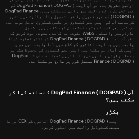
اولین تشویش ہے، تو آپ اپنے DogPad Finance ( DOGPAD ) کو
غیر تحویل والے والیٹ میں واپس لے سکتے ہیں۔ DogPad Finance
( DOGPAD ) کو غیر تحویل یا خود تحویل والے والیٹ میں ذخیرہ
کرنے سے آپ کو اپنی نجی کلیدوں پر مکمل کنٹرول حاصل ہوتا ہے۔
آپ کسی بھی قسم کے بٹوے استعمال کر سکتے ہیں، بشمول
ہارڈویئر والیٹس، Web3 بٹوے، یا کاغذی بٹوے۔ نوٹ کریں کہ
اگر آپ اپنے DogPad Finance ( DOGPAD ) کو اکثر تجارت کرنا
چاہتے ہیں یا اپنے اثاثوں کو کام میں لانا چاہتے ہیں تو یہ
آپشن کم آسان ہو سکتا ہے۔ اپنی نجی کلیدوں کو محفوظ جگہ پر
رکھنا یقینی بنائیں کیونکہ انہیں کھونے سے آپ کا DogPad
Finance ( DOGPAD ) مستقل طور پر ضائع ہو سکتا ہے۔
آپ DogPad Finance ( DOGPAD ) کے ساتھ کیا کر
سکتے ہیں؟
پکڑو
اپنے DogPad Finance ( DOGPAD ) اثاثوں کو CEX پر یا
سیلف کسٹوڈیل والیٹ میں اسٹور کریں۔