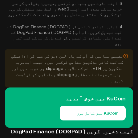
3.
اپنے بٹوے میں بنیادی کرنسی بھیجیں:
بنیادی کرنسی
خریدنے کے بعد، اسے اپنے web3 والیٹ میں منتقل کریں۔
نوٹ کریں کہ منتقلی مکمل ہونے میں چند منٹ لگ سکتے ہیں۔
4.
اپنی بنیادی کرنسی کو DogPad Finance ( DOGPAD ) کے
لیے تبدیل کریں :
اب آپ DogPad Finance ( DOGPAD ) کے
لیے اپنی بنیادی کرنسیوں کو تبدیل کرنے کے لیے تیار
ہیں۔
یقینی بنائیں کہ آپ کے پاس لین دین کی فیس کی ادائیگی
کے لیے کافی بلاکچین مقامی ٹوکنز ہیں، جیسے ایتھریم
بلاکچین پر ETH۔ اس کے علاوہ، slippage پر توجہ دیں اور
اپنی ترجیحات کے مطابق slippage رواداری کو ایڈجسٹ
کریں۔
KuCoin میں خوش آمدید
KuCoin میں شامل ہوں
کیسے ذخیرہ کریں DogPad Finance ( DOGPAD )