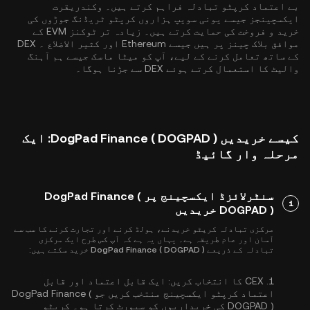
بے اعتماد کرپٹو تبادلہ فراہم کرتے ہیں۔ وکندریقرت
ایکسچینجز جیسے یونی سویپ ہزاروں کرپٹو ٹریڈنگ جوڑوں کی
خرید و فروخت کی حمایت کرتے ہیں۔ زیادہ تر ٹوکنز EVM کے
موافق بلاک چینز پر ہیں جیسے
Ethereum
اور
کثیر الاضلاع
۔ DEX
کے ساتھ تعامل کرنے کے لیے، آپ کو میٹا ماسک جیسے ہم آہنگ
والیٹ کا استعمال کرتے ہوئے DEX سے جڑنا ہوگا۔
کیسے خریدیں DogPad Finance ( DOGPAD ): ایک
مرحلہ وار گائیڈ
سنٹرلائزڈ ایکسچینج پر DogPad Finance (
1
DOGPAD ) خریدیں
مرکزی تبادلہ کرپٹو خریدنے، ہولڈ کرنے اور تجارت کرنے کا سب سے
آسان اور عام طریقہ ہے۔ یہاں یہ ہے کہ آپ کس طرح ایک مرکزی
تبادلہ کے ذریعے DogPad Finance ( DOGPAD ) خرید سکتے ہیں:
1.
CEX کا انتخاب کریں:
ایک قابل اعتماد اور قابل
اعتماد کرپٹو ایکسچینج منتخب کریں جو DogPad Finance (
DOGPAD ) کی خریداریوں کو سپورٹ کرتا ہو۔ کرپٹو