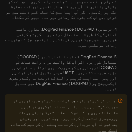
کے پاس پہلے سے موجود ہے تو اسے درآمد کریں۔ اس بات کو
یقینی بنائیں کہ آپ بیج کا جملہ لکھیں اور اسے محفوظ
جگہ پر رکھیں۔ اگر آپ اپنا بیج کا جملہ کھو دیتے ہیں تو
کوئی بھی آپ کے بٹوے تک رسائی میں مدد نہیں کر سکتا۔
4.
خریدیں DogPad Finance ( DOGPAD ):
تعاون یافتہ
ادائیگی کا طریقہ استعمال کرتے ہوئے کرپٹو کرنسی
خریدیں۔ فیس چیک کریں، کیونکہ وہ ایکسچینجز کے چارج سے
زیادہ ہو سکتی ہیں۔
5.
DogPad Finance کے لیے تبادلہ کریں ( DOGPAD ):
متبادل طور پر، اگر آپ کا والیٹ براہ راست فیاٹ ٹو
DOGPAD خریداریوں کو سپورٹ نہیں کرتا ہے، تو آپ پہلے
مزید خرید سکتے ہیں۔ USDT جیسی مقبول کرپٹو کرنسی،
اور پھر اسے اپنے کرپٹو والیٹ کے ذریعے یا وکندریقرت
ایکسچینج پر DogPad Finance ( DOGPAD ) میں تبدیل
کریں۔
زیادہ تر کرپٹو بٹوے جو فیاٹ سے کرپٹو خریداریوں کو
سپورٹ کرتے ہیں وہ براہ راست ادائیگیوں کو نہیں
سنبھالتے ہیں بلکہ اس کے بجائے تھرڈ پارٹی پیمنٹ
پروسیسرز استعمال کرتے ہیں۔ چیک کریں اور یقینی
بنائیں کہ آپ خریداری کرنے سے پہلے ان کی فیس کے ساتھ
ٹھیک ہیں۔