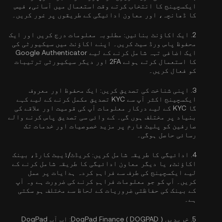
ایکسچینج کا انتخاب کرتے وقت استعمال میں آسانی، فیس
کا ڈھانچہ، اور معاون ادائیگی کے طریقوں پر غور کریں۔
2.
ایک اکاؤنٹ بنائیں:
مطلوبہ معلومات درج کریں اور ایک
محفوظ پاس ورڈ سیٹ کریں۔ اپنے اکاؤنٹ میں سیکیورٹی کی
ایک اضافی تہہ شامل کرنے کے لیے
Google Authenticator
کا استعمال کرتے ہوئے 2FA
اور دیگر سیکیورٹی ترتیبات
کو فعال کریں۔
3.
اپنی شناخت کی تصدیق کریں:
ایک محفوظ اور معروف
ایکسچینج اکثر آپ سے
KYC تصدیق مکمل کرنے کے لیے کہے
گا
KYC کے لیے درکار معلومات آپ کی قومیت اور علاقے کی
بنیاد پر مختلف ہوں گی۔ کے وائی سی تصدیق پاس کرنے والے
صارفین کو پلیٹ فارم پر مزید خصوصیات اور خدمات تک
رسائی حاصل ہوگی۔
4.
ادائیگی کا طریقہ شامل کریں:
کریڈٹ/ڈیبٹ کارڈ، بینک
اکاؤنٹ، یا دیگر معاون ادائیگی کا طریقہ شامل کرنے کے
لیے ایکسچینج کی طرف سے فراہم کردہ ہدایات پر عمل
کریں۔ آپ کو جو معلومات فراہم کرنے کی ضرورت ہے وہ آپ
کے بینک کی حفاظتی ضروریات کے لحاظ سے مختلف ہو سکتی
ہے۔
5.
خریدیں DogPad Finance ( DOGPAD ):
اب آپ DogPad