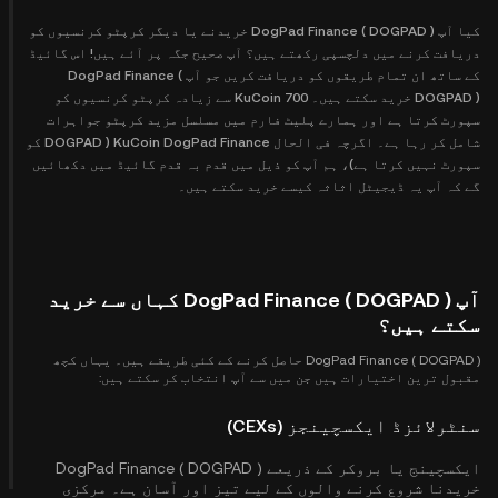
کیا آپ DogPad Finance ( DOGPAD ) خریدنے یا دیگر کرپٹو کرنسیوں کو
دریافت کرنے میں دلچسپی رکھتے ہیں؟ آپ صحیح جگہ پر آئے ہیں! اس گائیڈ
کے ساتھ ان تمام طریقوں کو دریافت کریں جو آپ DogPad Finance (
DOGPAD ) خرید سکتے ہیں۔ KuCoin 700 سے زیادہ کرپٹو کرنسیوں کو
سپورٹ کرتا ہے اور ہمارے پلیٹ فارم میں مسلسل مزید کرپٹو جواہرات
شامل کر رہا ہے۔ اگرچہ فی الحال KuCoin DogPad Finance ( DOGPAD کو
سپورٹ نہیں کرتا ہے)، ہم آپ کو ذیل میں قدم بہ قدم گائیڈ میں دکھائیں
گے کہ آپ یہ ڈیجیٹل اثاثہ کیسے خرید سکتے ہیں۔
آپ DogPad Finance ( DOGPAD ) کہاں سے خرید
سکتے ہیں؟
DogPad Finance ( DOGPAD ) حاصل کرنے کے کئی طریقے ہیں۔ یہاں کچھ
مقبول ترین اختیارات ہیں جن میں سے آپ انتخاب کر سکتے ہیں:
سنٹرلائزڈ ایکسچینجز (CEXs)
ایکسچینج یا بروکر کے ذریعے DogPad Finance ( DOGPAD )
خریدنا شروع کرنے والوں کے لیے تیز اور آسان ہے۔ مرکزی