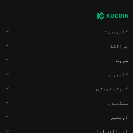
کارپوریٹ
پراڈکٹ
سروس
کاروبار
کرپٹو قیمتیں
سیکھیں۔
ڈویلپر
ایپ ڈاؤن لوڈ