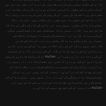
کاری کی حکمت عملی وضع کرتے وقت غور کرنے والے دیگر عوامل میں
آپ کے تجربے کی سطح، مالی صورتحال، سرمایہ کاری کے مقاصد اور
خطرے کی برداشت شامل ہیں۔ آپ کرپٹو کرنسی خریدنے سے پہلے ایک
آزاد مالیاتی مشیر سے بھی مشورہ کر سکتے ہیں۔ مندرجہ بالا
معلومات مالی مشورہ نہیں ہے، اور ماضی کی کارکردگی اس بات کا
قابل بھروسہ اشارہ نہیں ہے کہ مستقبل میں مارکیٹ کیسی ہوگی۔
آپ کی سرمایہ کاری اور اسیسٹس کی قیمت مارکیٹ کے حالات کی
بنیاد پر بڑھ سکتی ہے یا گر سکتی ہے، اور اس بات کی کوئی
گارنٹی نہیں ہے کہ آپ جو رقم لگاتے ہیں یا آپ کی سرمایہ کاری
سے منافع آپ کو واپس مل جائے گا۔ آپ کی سرمایہ کاری کے فیصلے
آپ کی واحد ذمہ داری ہیں، اور KuCoin اس کے پلیٹ فارم پر کرپٹو
خریدنے پر آپ کو ہونے والے کسی بھی نقصان کا ذمہ دار نہیں ہے۔
ہم اوپر درج کرپٹو کرنسیوں سے متعلق قیمت اور دیگر ڈیٹا کے
لیے فریق ثالث کے ذرائع پر انحصار کرتے ہیں، اور ہم اس کی
وشوسنییتا یا درستگی کے لیے ذمہ دار نہیں ہیں۔ معلومات آپ کو
مکمل طور پر معلوماتی مقاصد کے لیے فراہم کی جاتی ہیں اور
KuCoin کے ذریعے اس کی تصدیق نہیں کی جاتی ہے۔