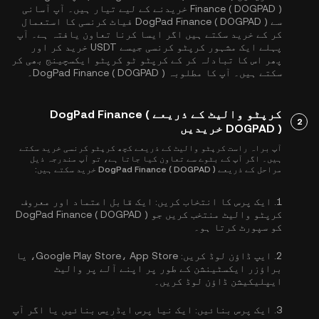
Finance ( DOGPAD ) خریدنے کے لیے تیار ہیں۔ آپ آسانی
سے DogPad Finance ( DOGPAD ) فیاٹ کرنسی کا استعمال
کر کے خرید سکتے ہیں اگر ایسا کرنا تعاون یافتہ ہے۔ آپ
پہلے ایک مشہور کرپٹو کرنسی جیسے
USDT
خرید کر اور
پھر اس کا تبادلہ کر کے کرپٹو ٹو کرپٹو ایکسچینج بھی کر
سکتے ہیں۔ آپ کا مطلوبہ DogPad Finance ( DOGPAD )۔
کرپٹو والیٹ کے ذریعے DogPad Finance (
2
DOGPAD ) خریدیں
آپ براہ راست کرپٹو والیٹ کے ذریعے کچھ کرپٹو کرنسی خرید سکتے
ہیں۔ اگر آپ کے بٹوے سے تعاون کیا جاتا ہے، تو آپ مندرجہ ذیل
مراحل کے ذریعے DogPad Finance ( DOGPAD ) خرید سکتے ہیں:
1.
ایک پرس کا انتخاب کریں:
ایک قابل اعتماد اور معروف
کرپٹو والیٹ منتخب کریں جو DogPad Finance ( DOGPAD )
کو سپورٹ کرتا ہو۔
2.
ایپ ڈاؤن لوڈ کریں:
Google Play Store، App Store، یا
براؤزر ایکسٹینشن کے طور پر اپنے آلے پر والیٹ
ایپلیکیشن ڈاؤن لوڈ کریں۔
3.
ایک پرس بنائیں:
ایک نیا پرس ایڈریس بنائیں یا اگر آپ