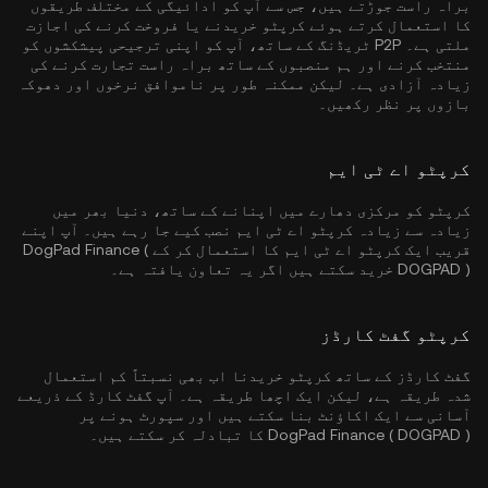
براہ راست جوڑتے ہیں، جس سے آپ کو ادائیگی کے مختلف طریقوں
کا استعمال کرتے ہوئے کرپٹو خریدنے یا فروخت کرنے کی اجازت
ملتی ہے۔ P2P ٹریڈنگ کے ساتھ، آپ کو اپنی ترجیحی پیشکشوں کو
منتخب کرنے اور ہم منصبوں کے ساتھ براہ راست تجارت کرنے کی
زیادہ آزادی ہے۔ لیکن ممکنہ طور پر ناموافق نرخوں اور دھوکہ
بازوں پر نظر رکھیں۔
کرپٹو اے ٹی ایم
کرپٹو کو مرکزی دھارے میں اپنانے کے ساتھ، دنیا بھر میں
زیادہ سے زیادہ کرپٹو اے ٹی ایم نصب کیے جا رہے ہیں۔ آپ اپنے
قریب ایک کرپٹو اے ٹی ایم کا استعمال کر کے DogPad Finance (
DOGPAD ) خرید سکتے ہیں اگر یہ تعاون یافتہ ہے۔
کرپٹو گفٹ کارڈز
گفٹ کارڈز کے ساتھ کرپٹو خریدنا اب بھی نسبتاً کم استعمال
شدہ طریقہ ہے، لیکن ایک اچھا طریقہ ہے۔ آپ گفٹ کارڈ کے ذریعے
آسانی سے ایک اکاؤنٹ بنا سکتے ہیں اور سپورٹ ہونے پر
DogPad Finance ( DOGPAD ) کا تبادلہ کر سکتے ہیں۔