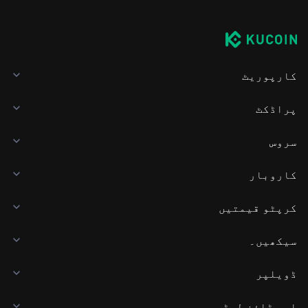
کارپوریٹ
پراڈکٹ
سروس
کاروبار
کرپٹو قیمتیں
سیکھیں۔
ڈویلپر
ایپ ڈاؤن لوڈ