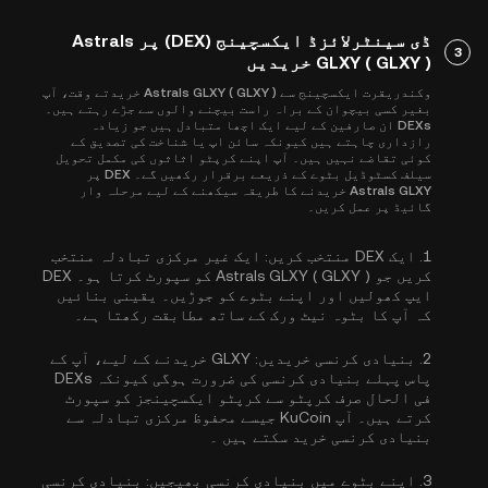
ڈی سینٹرلائزڈ ایکسچینج (DEX) پر Astrals
3
GLXY ( GLXY ) خریدیں
وکندریقرت ایکسچینج سے Astrals GLXY ( GLXY ) خریدتے وقت، آپ
بغیر کسی بیچوان کے براہ راست بیچنے والوں سے جڑے رہتے ہیں۔
DEXs ان صارفین کے لیے ایک اچھا متبادل ہیں جو زیادہ
رازداری چاہتے ہیں کیونکہ سائن اپ یا شناخت کی تصدیق کے
کوئی تقاضے نہیں ہیں۔ آپ اپنے کرپٹو اثاثوں کی مکمل تحویل
سیلف کسٹوڈیل بٹوے کے ذریعے برقرار رکھیں گے۔ DEX پر
Astrals GLXY خریدنے کا طریقہ سیکھنے کے لیے مرحلہ وار
گائیڈ پر عمل کریں۔
1.
ایک DEX منتخب کریں:
ایک غیر مرکزی تبادلہ منتخب
کریں جو Astrals GLXY ( GLXY ) کو سپورٹ کرتا ہو۔ DEX
ایپ کھولیں اور اپنے بٹوے کو جوڑیں۔ یقینی بنائیں
کہ آپ کا بٹوہ نیٹ ورک کے ساتھ مطابقت رکھتا ہے۔
2.
بنیادی کرنسی خریدیں:
GLXY خریدنے کے لیے، آپ کے
پاس پہلے بنیادی کرنسی کی ضرورت ہوگی کیونکہ DEXs
فی الحال صرف کرپٹو سے کرپٹو ایکسچینجز کو سپورٹ
کرتے ہیں۔ آپ KuCoin جیسے محفوظ مرکزی تبادلہ سے
بنیادی کرنسی خرید سکتے ہیں
۔
3.
اپنے بٹوے میں بنیادی کرنسی بھیجیں:
بنیادی کرنسی