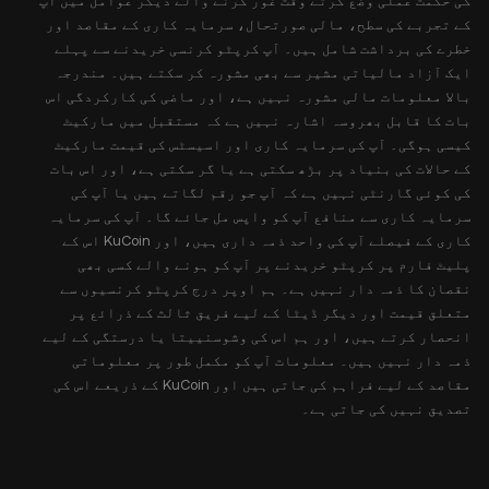
کی حکمت عملی وضع کرتے وقت غور کرنے والے دیگر عوامل میں آپ
کے تجربے کی سطح، مالی صورتحال، سرمایہ کاری کے مقاصد اور
خطرے کی برداشت شامل ہیں۔ آپ کرپٹو کرنسی خریدنے سے پہلے
ایک آزاد مالیاتی مشیر سے بھی مشورہ کر سکتے ہیں۔ مندرجہ
بالا معلومات مالی مشورہ نہیں ہے، اور ماضی کی کارکردگی اس
بات کا قابل بھروسہ اشارہ نہیں ہے کہ مستقبل میں مارکیٹ
کیسی ہوگی۔ آپ کی سرمایہ کاری اور اسیسٹس کی قیمت مارکیٹ
کے حالات کی بنیاد پر بڑھ سکتی ہے یا گر سکتی ہے، اور اس بات
کی کوئی گارنٹی نہیں ہے کہ آپ جو رقم لگاتے ہیں یا آپ کی
سرمایہ کاری سے منافع آپ کو واپس مل جائے گا۔ آپ کی سرمایہ
کاری کے فیصلے آپ کی واحد ذمہ داری ہیں، اور KuCoin اس کے
پلیٹ فارم پر کرپٹو خریدنے پر آپ کو ہونے والے کسی بھی
نقصان کا ذمہ دار نہیں ہے۔ ہم اوپر درج کرپٹو کرنسیوں سے
متعلق قیمت اور دیگر ڈیٹا کے لیے فریق ثالث کے ذرائع پر
انحصار کرتے ہیں، اور ہم اس کی وشوسنییتا یا درستگی کے لیے
ذمہ دار نہیں ہیں۔ معلومات آپ کو مکمل طور پر معلوماتی
مقاصد کے لیے فراہم کی جاتی ہیں اور KuCoin کے ذریعے اس کی
تصدیق نہیں کی جاتی ہے۔