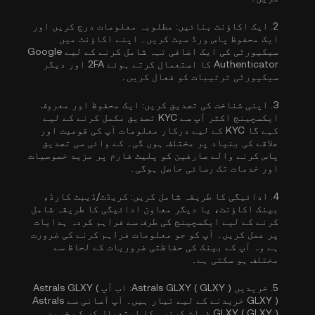
2.
ایک اکاؤنٹ بنائیں:
مطلوبہ معلومات درج کریں اور
ایک محفوظ پاس ورڈ سیٹ کریں۔ اپنے اکاؤنٹ میں
سیکیورٹی کی ایک اضافی تہہ شامل کرنے کے لیے
Google
Authenticator کا استعمال کرتے ہوئے 2FA
اور دیگر
سیکیورٹی ترتیبات کو فعال کریں۔
3.
اپنی شناخت کی تصدیق کریں:
ایک محفوظ اور معروف
ایکسچینج اکثر آپ سے
KYC تصدیق مکمل کرنے کے لیے
کہے گا
KYC کے لیے درکار معلومات آپ کی قومیت اور
علاقے کی بنیاد پر مختلف ہوں گی۔ کے وائی سی تصدیق
پاس کرنے والے صارفین کو پلیٹ فارم پر مزید خصوصیات
اور خدمات تک رسائی حاصل ہوگی۔
4.
ادائیگی کا طریقہ شامل کریں:
کریڈٹ/ڈیبٹ کارڈ،
بینک اکاؤنٹ، یا دیگر معاون ادائیگی کا طریقہ شامل
کرنے کے لیے ایکسچینج کی طرف سے فراہم کردہ ہدایات
پر عمل کریں۔ آپ کو جو معلومات فراہم کرنے کی ضرورت
ہے وہ آپ کے بینک کی حفاظتی ضروریات کے لحاظ سے
مختلف ہو سکتی ہے۔
5.
خریدیں Astrals GLXY ( GLXY ):
اب آپ Astrals GLXY (
GLXY ) خریدنے کے لیے تیار ہیں۔ آپ آسانی سے Astrals
GLXY ( GLXY ) فیاٹ کرنسی کا استعمال کر کے خرید