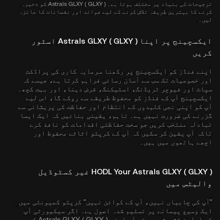
ترجیحات کی بنیاد پر مختلف ہوتا ہے۔ Astrals GLXY ( GLXY ) کو ذخیرہ
کرنے کا بہترین طریقہ تلاش کرنے کے لیے فوائد اور نقصانات کا جائزہ
لیں۔
ایکسچینج پر اپنا Astrals GLXY ( GLXY ) اسٹور
کریں
اپنے فنڈز کو ایکسچینج پر رکھنا سرمایہ کاری کی پراڈکٹ
اور خصوصیات تک سب سے آسان رسائی فراہم کرتا ہے، جیسے کہ
سپاٹ اور فیوچر ٹریڈنگ، اسٹیکنگ، قرض دینا، اور بہت کچھ۔
ایکسچینج آپ کے فنڈز کو محفوظ طریقے سے روکے گا، اس لیے
آپ کو اپنی نجی کلیدوں کے انتظام اور حفاظت کی پریشانی سے
گزرنے کی ضرورت نہیں ہے۔ تاہم، یقینی بنائیں کہ ایک ایسا
تبادلہ منتخب کریں جو سخت حفاظتی اقدامات کو نافذ کرے
تاکہ آپ یقین کر سکیں کہ آپ کے کرپٹو اثاثے محفوظ اور
اچھے ہاتھوں میں ہیں۔
HODL Your Astrals GLXY ( GLXY ) غیر کسٹوڈیل
والیٹس میں
"آپ کی چابیاں نہیں، آپ کے کوائن نہیں" کرپٹو کمیونٹی میں
ایک وسیع پیمانے پر تسلیم شدہ اصول ہے۔ اگر سیکیورٹی آپ
کی اولین تشویش ہے، تو آپ اپنے Astrals GLXY ( GLXY ) کو