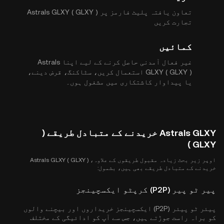
تعاون یافتہ پلیٹ فارمز پر Astrals GLXY ( GLXY )
تجارت کریں
کمائیں
غیر فعال آمدنی حاصل کرنے کے لیے اپنا Astrals
GLXY ( GLXY ) استعمال کریں، سٹاکنگ، قرض دینے،
یا پیداوار کاشتکاری میں مشغول ہوں۔
Astrals GLXY خریدنے کے متبادل طریقے (
GLXY )
اوپر زیر بحث زیادہ مقبول طریقوں کے علاوہ، Astrals GLXY ( GLXY )
خریدنے کے متبادل طریقے بھی ہیں، بشمول:
پیر ٹو پیر (P2P) کرپٹو ایکسچینجز
پیئر ٹو پیئر (P2P) ایکسچینجز خریداروں اور بیچنے والوں
کو براہ راست جوڑتے ہیں، جس سے آپ کو ادائیگی کے مختلف