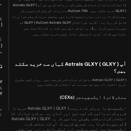
م
گائیڈ کے ساتھ ان تمام طریقوں کو دریافت کریں جو آپ Astrals GLXY (
GLXY ) خرید سکتے ہیں۔ KuCoin 700 سے زیادہ کرپٹو کرنسیوں کو
سپورٹ کرتا ہے اور ہمارے پلیٹ فارم میں مسلسل مزید کرپٹو جواہرات
ک
شامل کر رہا ہے۔ اگرچہ فی الحال KuCoin Astrals GLXY ( GLXY کو
 )
سپورٹ نہیں کرتا ہے)، ہم آپ کو ذیل میں قدم بہ قدم گائیڈ میں
دکھائیں گے کہ آپ یہ ڈیجیٹل اثاثہ کیسے خرید سکتے ہیں۔
س
آپ Astrals GLXY ( GLXY ) کہاں سے خرید سکتے
Q
ہیں؟
Astrals GLXY ( GLXY ) حاصل کرنے کے کئی طریقے ہیں۔ یہاں کچھ مقبول
ترین اختیارات ہیں جن میں سے آپ انتخاب کر سکتے ہیں:
ک
 )
سنٹرلائزڈ ایکسچینجز (CEXs)
ایکسچینج یا بروکر کے ذریعے Astrals GLXY ( GLXY ) خریدنا
د
شروع کرنے والوں کے لیے تیز اور آسان ہے۔ مرکزی تبادلہ کا
ا
انتخاب کرتے وقت، یقینی بنائیں کہ یہ Astrals GLXY ( GLXY
) کو سپورٹ کرتا ہے۔ تصدیق کریں کہ آپ کے منتخب کردہ
ایکسچینج میں ٹھوس سیکیورٹی، لیکویڈیٹی، اور مسابقتی