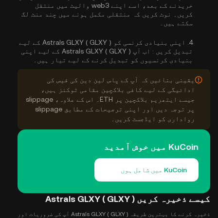
خریدنے کے بعد، اسے اپنے web3 والیٹ میں منتقل
کریں۔ نوٹ کریں کہ منتقلی مکمل ہونے میں چند منٹ لگ
سکتے ہیں۔
4.
اپنی بنیادی کرنسی کو Astrals GLXY ( GLXY ) کے لیے
تبدیل کریں :
اب آپ Astrals GLXY ( GLXY ) کے لیے اپنی
بنیادی کرنسیوں کو تبدیل کرنے کے لیے تیار ہیں۔
یقینی بنائیں کہ آپ کے پاس لین دین کی فیس کی
ادائیگی کے لیے کافی بلاکچین مقامی ٹوکنز ہیں،
جیسے ایتھریم بلاکچین پر ETH۔ اس کے علاوہ، slippage
پر توجہ دیں اور اپنی ترجیحات کے مطابق slippage
رواداری کو ایڈجسٹ کریں۔
KuCoin میں خوش آمدید
KuCoin میں شامل ہوں
کیسے ذخیرہ کریں Astrals GLXY ( GLXY )
ذخیرہ کرنے کا بہترین طریقہ Astrals GLXY ( GLXY ) آپ کی ضروریات اور