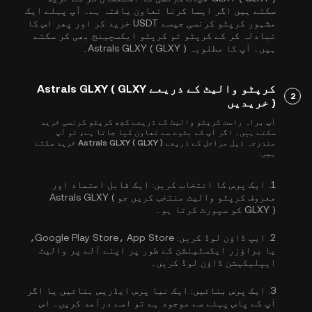
سکتے ہیں اگر ایسا کرنا تعاون یافتہ ہے۔ آپ پہلے ایک
مشہور کرپٹو کرنسی جیسے
USDT
خرید کر اور پھر اس کا
تبادلہ کر کے کرپٹو ٹو کرپٹو ایکسچینج بھی کر سکتے
ہیں۔ آپ کا مطلوبہ Astrals GLXY ( GLXY )۔
کرپٹو والیٹ کے ذریعے Astrals GLXY ( GLXY
2
) خریدیں
آپ براہ راست کرپٹو والیٹ کے ذریعے کچھ کرپٹو کرنسی خرید
سکتے ہیں۔ اگر آپ کے بٹوے سے تعاون کیا جاتا ہے، تو آپ
مندرجہ ذیل مراحل کے ذریعے Astrals GLXY ( GLXY ) خرید سکتے
ہیں:
1.
ایک پرس کا انتخاب کریں:
ایک قابل اعتماد اور
معروف کرپٹو والیٹ منتخب کریں جو Astrals GLXY (
GLXY ) کو سپورٹ کرتا ہو۔
2.
ایپ ڈاؤن لوڈ کریں:
Google Play Store، App Store،
یا براؤزر ایکسٹینشن کے طور پر اپنے آلے پر والیٹ
ایپلیکیشن ڈاؤن لوڈ کریں۔
3.
ایک پرس بنائیں:
ایک نیا پرس ایڈریس بنائیں یا اگر
آپ کے پاس پہلے سے موجود ہے تو اسے درآمد کریں۔ اس