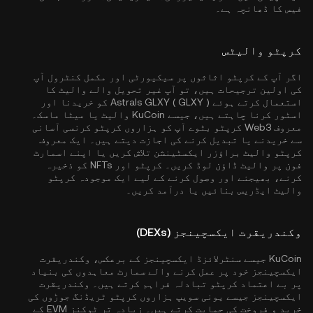
فیس کا ڈھانچہ ہے۔
کرپٹو والیٹس
اگر آپ کے کرپٹو اثاثوں پر سیکیورٹی اور مکمل کنٹرول آپ
کی اولین ترجیحات ہیں، تو آپ غیر تحویل والے والیٹ کا
استعمال کرتے ہوئے Astrals GLXY ( GLXY ) کو خریدنا اور
اسٹور کرنا چاہتے ہیں، جیسے
KuCoin والیٹ
یا میٹا ماسک۔
معروف Web3 کرپٹو بٹوے آپ کو ہزاروں کرپٹو کرنسی آسانی
سے خریدنے یا تبدیل کرنے کی اجازت دیتے ہیں۔ ایک معروف
کرپٹو والیٹ براؤزر ایکسٹینشن تلاش کریں یا اپنے اسمارٹ
فون پر والیٹ ڈاؤن لوڈ کریں۔ کرپٹو اور NFTs کو ذخیرہ
کرنے، بھیجنے اور وصول کرنے کے لیے ایک موجودہ کرپٹو
والیٹ ایڈریس بنائیں یا درآمد کریں۔
وکندریقرت ایکسچینجز (DEXs)
KuCoin جیسے سنٹرلائزڈ ایکسچینجز کے برعکس، وکندریقرت
ایکسچینجز خود پر عمل کرنے والے سمارٹ معاہدوں کی بنیاد
پر بے اعتماد کرپٹو تبادلہ فراہم کرتے ہیں۔ وکندریقرت
ایکسچینجز جیسے یونی سویپ ہزاروں کرپٹو ٹریڈنگ جوڑوں کی
خرید و فروخت کی حمایت کرتے ہیں۔ زیادہ تر ٹوکنز EVM کے