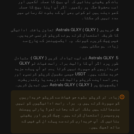
بات کو یقینی بنائیں کہ آپ بیج کا جملہ لکھیں اور
اسے محفوظ جگہ پر رکھیں۔ اگر آپ اپنا بیج کا جملہ
کھو دیتے ہیں تو کوئی بھی آپ کے بٹوے تک رسائی میں
مدد نہیں کر سکتا۔
4.
خریدیں Astrals GLXY ( GLXY ):
تعاون یافتہ ادائیگی
کا طریقہ استعمال کرتے ہوئے کرپٹو کرنسی خریدیں۔
فیس چیک کریں، کیونکہ وہ ایکسچینجز کے چارج سے
زیادہ ہو سکتی ہیں۔
5.
Astrals GLXY کے لیے تبادلہ کریں ( GLXY ):
متبادل
طور پر، اگر آپ کا والیٹ براہ راست فیاٹ ٹو GLXY
خریداریوں کو سپورٹ نہیں کرتا ہے، تو آپ پہلے مزید
خرید سکتے ہیں۔ USDT جیسی مقبول کرپٹو کرنسی، اور
پھر اسے اپنے کرپٹو والیٹ کے ذریعے یا وکندریقرت
ایکسچینج پر Astrals GLXY ( GLXY ) میں تبدیل کریں۔
زیادہ تر کرپٹو بٹوے جو فیاٹ سے کرپٹو خریداریوں
کو سپورٹ کرتے ہیں وہ براہ راست ادائیگیوں کو نہیں
سنبھالتے ہیں بلکہ اس کے بجائے تھرڈ پارٹی پیمنٹ
پروسیسرز استعمال کرتے ہیں۔ چیک کریں اور یقینی
بنائیں کہ آپ خریداری کرنے سے پہلے ان کی فیس کے
ساتھ ٹھیک ہیں۔