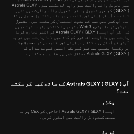
غیر تحویل والے والیٹ میں واپس لے سکتے ہیں۔ Astrals GLXY
( GLXY ) کو غیر تحویل یا خود تحویل والے والیٹ میں ذخیرہ
کرنے سے آپ کو اپنی نجی کلیدوں پر مکمل کنٹرول حاصل ہوتا
ہے۔ آپ کسی بھی قسم کے بٹوے استعمال کر سکتے ہیں، بشمول
ہارڈویئر والیٹس، Web3 بٹوے، یا کاغذی بٹوے۔ نوٹ کریں
کہ اگر آپ اپنے Astrals GLXY ( GLXY ) کو اکثر تجارت کرنا
چاہتے ہیں یا اپنے اثاثوں کو کام میں لانا چاہتے ہیں تو یہ
آپشن کم آسان ہو سکتا ہے۔ اپنی نجی کلیدوں کو محفوظ جگہ
پر رکھنا یقینی بنائیں کیونکہ انہیں کھونے سے آپ کا
Astrals GLXY ( GLXY ) مستقل طور پر ضائع ہو سکتا ہے۔
آپ Astrals GLXY ( GLXY ) کے ساتھ کیا کر سکتے
ہیں؟
پکڑو
اپنے Astrals GLXY ( GLXY ) اثاثوں کو CEX پر یا
سیلف کسٹوڈیل والیٹ میں اسٹور کریں۔
ٹریڈ