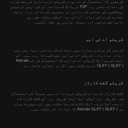
طریقوں کا استعمال کرتے ہوئے کرپٹو خریدنے یا فروخت کرنے
کی اجازت ملتی ہے۔ P2P ٹریڈنگ کے ساتھ، آپ کو اپنی ترجیحی
پیشکشوں کو منتخب کرنے اور ہم منصبوں کے ساتھ براہ راست
تجارت کرنے کی زیادہ آزادی ہے۔ لیکن ممکنہ طور پر
ناموافق نرخوں اور دھوکہ بازوں پر نظر رکھیں۔
کرپٹو اے ٹی ایم
کرپٹو کو مرکزی دھارے میں اپنانے کے ساتھ، دنیا بھر میں
زیادہ سے زیادہ کرپٹو اے ٹی ایم نصب کیے جا رہے ہیں۔ آپ
اپنے قریب ایک کرپٹو اے ٹی ایم کا استعمال کر کے Astrals
GLXY ( GLXY ) خرید سکتے ہیں اگر یہ تعاون یافتہ ہے۔
کرپٹو گفٹ کارڈز
گفٹ کارڈز کے ساتھ کرپٹو خریدنا اب بھی نسبتاً کم استعمال
شدہ طریقہ ہے، لیکن ایک اچھا طریقہ ہے۔ آپ گفٹ کارڈ کے
ذریعے آسانی سے ایک اکاؤنٹ بنا سکتے ہیں اور سپورٹ ہونے
پر Astrals GLXY ( GLXY ) کا تبادلہ کر سکتے ہیں۔