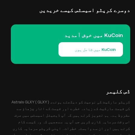
دوسرے کرپٹو اسیسٹس کیسے خریدیں
KuCoin میں خوش آمدید
KuCoin میں شامل ہوں
ڈس کلیمر
کرپٹو مارکیٹ کی نوعیت کو دیکھتے ہوئے، Astrals GLXY ( GLXY )
کی قیمت مارکیٹ کے زیادہ خطرے اور قیمت کے اتار چڑھاؤ سے
مشروط ہے۔ ہم تجویز کرتے ہیں کہ آپ ڈیجیٹل اسیسٹس میں صرف
اس وقت سرمایہ کاری کریں جب آپ یہ سمجھیں کہ وہ کیسے کام
کرتے ہیں اور ان سے وابستہ خطرات۔ اپنی کرپٹو سرمایہ کاری