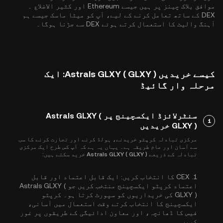
موافق بلاک چینز پر ہیں جیسے
Ethereum
اور
کثیر الاضلاع
۔
DEX کے ساتھ تعامل کرنے کے لیے، آپ کو میٹا ماسک جیسے ہم
آہنگ والیٹ کا استعمال کرتے ہوئے DEX سے جڑنا ہوگا۔
کیسے خریدیں Astrals GLXY ( GLXY ): ایک
مرحلہ وار گائیڈ
سنٹرلائزڈ ایکسچینج پر Astrals GLXY (
1
GLXY ) خریدیں
مرکزی تبادلہ کرپٹو خریدنے، ہولڈ کرنے اور تجارت کرنے کا سب
سے آسان اور عام طریقہ ہے۔ یہاں یہ ہے کہ آپ کس طرح ایک مرکزی
تبادلہ کے ذریعے Astrals GLXY ( GLXY ) خرید سکتے ہیں:
1.
CEX کا انتخاب کریں:
ایک قابل اعتماد اور قابل
اعتماد کرپٹو ایکسچینج منتخب کریں جو Astrals GLXY (
GLXY ) کی خریداریوں کو سپورٹ کرتا ہو۔ کرپٹو
ایکسچینج کا انتخاب کرتے وقت استعمال میں آسانی،
فیس کا ڈھانچہ، اور معاون ادائیگی کے طریقوں پر غور
کریں۔