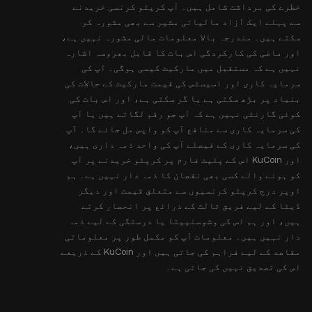
خطرے کی برداشت شامل ہیں۔ آپ کرپٹو کرنسی خریدنے
سے پہلے ایک آزاد مالیاتی مشیر سے بھی مشورہ کر
سکتے ہیں۔ مندرجہ بالا معلومات مالی مشورہ نہیں ہے،
اور ماضی کی کارکردگی اس بات کا قابل بھروسہ اشارہ
نہیں ہے کہ مستقبل میں مارکیٹ کیسی ہوگی۔ آپ کی
سرمایہ کاری اور اسیسٹس کی قیمت مارکیٹ کے حالات کی
بنیاد پر بڑھ سکتی ہے یا گر سکتی ہے، اور اس بات کی
کوئی گارنٹی نہیں ہے کہ آپ جو رقم لگاتے ہیں یا آپ
کی سرمایہ کاری سے منافع آپ کو واپس مل جائے گا۔ آپ
کی سرمایہ کاری کے فیصلے آپ کی واحد ذمہ داری ہیں،
اور KuCoin اس کے پلیٹ فارم پر کرپٹو خریدنے پر آپ
کو ہونے والے کسی بھی نقصان کا ذمہ دار نہیں ہے۔ ہم
اوپر درج کرپٹو کرنسیوں سے متعلق قیمت اور دیگر
ڈیٹا کے لیے فریق ثالث کے ذرائع پر انحصار کرتے
ہیں، اور ہم اس کی وشوسنییتا یا درستگی کے لیے ذمہ
دار نہیں ہیں۔ معلومات آپ کو مکمل طور پر معلوماتی
مقاصد کے لیے فراہم کی جاتی ہیں اور KuCoin کے ذریعے
اس کی تصدیق نہیں کی جاتی ہے۔