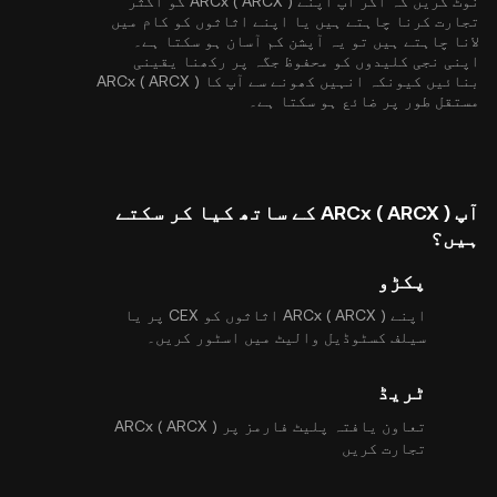
نوٹ کریں کہ اگر آپ اپنے ARCx ( ARCX ) کو اکثر
تجارت کرنا چاہتے ہیں یا اپنے اثاثوں کو کام میں
لانا چاہتے ہیں تو یہ آپشن کم آسان ہو سکتا ہے۔
اپنی نجی کلیدوں کو محفوظ جگہ پر رکھنا یقینی
بنائیں کیونکہ انہیں کھونے سے آپ کا ARCx ( ARCX )
مستقل طور پر ضائع ہو سکتا ہے۔
آپ ARCx ( ARCX ) کے ساتھ کیا کر سکتے
ہیں؟
پکڑو
اپنے ARCx ( ARCX ) اثاثوں کو CEX پر یا
سیلف کسٹوڈیل والیٹ میں اسٹور کریں۔
ٹریڈ
تعاون یافتہ پلیٹ فارمز پر ARCx ( ARCX )
تجارت کریں