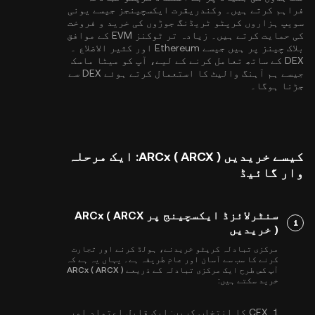
فراہم کرتے ہیں۔ وکندریقرت ایکسچینجز جیسے یونی
سویپ ہزاروں کرپٹو ٹریڈنگ جوڑوں کی خرید و فروخت
کی حمایت کرتے ہیں۔ زیادہ تر ٹوکنز EVM کے موافق
بلاک چینز پر ہیں جیسے
Ethereum
اور
کثیر الاضلاع
۔
DEX کے ساتھ تعامل کرنے کے لیے، آپ کو میٹا ماسک
جیسے ہم آہنگ والیٹ کا استعمال کرتے ہوئے DEX سے
جڑنا ہوگا۔
کیسے خریدیں ARCx ( ARCX ): ایک مرحلہ
وار گائیڈ
سنٹرلائزڈ ایکسچینج پر ARCx ( ARCX
1
) خریدیں
مرکزی تبادلہ کرپٹو خریدنے، ہولڈ کرنے اور تجارت
کرنے کا سب سے آسان اور عام طریقہ ہے۔ یہاں یہ ہے کہ
آپ کس طرح ایک مرکزی تبادلہ کے ذریعے ARCx ( ARCX )
خرید سکتے ہیں:
1.
CEX کا انتخاب کریں:
ایک قابل اعتماد اور