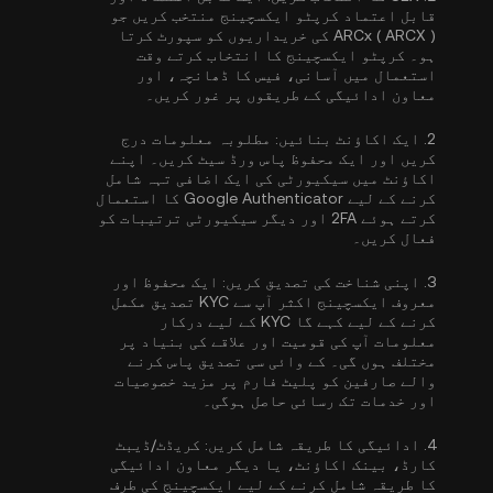
قابل اعتماد کرپٹو ایکسچینج منتخب کریں جو
ARCx ( ARCX ) کی خریداریوں کو سپورٹ کرتا
ہو۔ کرپٹو ایکسچینج کا انتخاب کرتے وقت
استعمال میں آسانی، فیس کا ڈھانچہ، اور
معاون ادائیگی کے طریقوں پر غور کریں۔
2.
ایک اکاؤنٹ بنائیں:
مطلوبہ معلومات درج
کریں اور ایک محفوظ پاس ورڈ سیٹ کریں۔ اپنے
اکاؤنٹ میں سیکیورٹی کی ایک اضافی تہہ شامل
کرنے کے لیے
Google Authenticator کا استعمال
کرتے ہوئے 2FA
اور دیگر سیکیورٹی ترتیبات کو
فعال کریں۔
3.
اپنی شناخت کی تصدیق کریں:
ایک محفوظ اور
معروف ایکسچینج اکثر آپ سے
KYC تصدیق مکمل
کرنے کے لیے کہے گا
KYC کے لیے درکار
معلومات آپ کی قومیت اور علاقے کی بنیاد پر
مختلف ہوں گی۔ کے وائی سی تصدیق پاس کرنے
والے صارفین کو پلیٹ فارم پر مزید خصوصیات
اور خدمات تک رسائی حاصل ہوگی۔
4.
ادائیگی کا طریقہ شامل کریں:
کریڈٹ/ڈیبٹ
کارڈ، بینک اکاؤنٹ، یا دیگر معاون ادائیگی
کا طریقہ شامل کرنے کے لیے ایکسچینج کی طرف