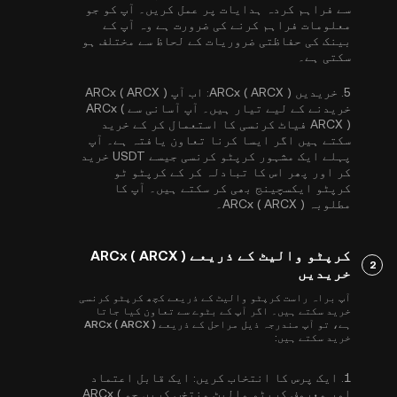
سے فراہم کردہ ہدایات پر عمل کریں۔ آپ کو جو
معلومات فراہم کرنے کی ضرورت ہے وہ آپ کے
بینک کی حفاظتی ضروریات کے لحاظ سے مختلف ہو
سکتی ہے۔
5.
خریدیں ARCx ( ARCX ):
اب آپ ARCx ( ARCX )
خریدنے کے لیے تیار ہیں۔ آپ آسانی سے ARCx (
ARCX ) فیاٹ کرنسی کا استعمال کر کے خرید
سکتے ہیں اگر ایسا کرنا تعاون یافتہ ہے۔ آپ
پہلے ایک مشہور کرپٹو کرنسی جیسے
USDT
خرید
کر اور پھر اس کا تبادلہ کر کے کرپٹو ٹو
کرپٹو ایکسچینج بھی کر سکتے ہیں۔ آپ کا
مطلوبہ ARCx ( ARCX )۔
کرپٹو والیٹ کے ذریعے ARCx ( ARCX )
2
خریدیں
آپ براہ راست کرپٹو والیٹ کے ذریعے کچھ کرپٹو کرنسی
خرید سکتے ہیں۔ اگر آپ کے بٹوے سے تعاون کیا جاتا
ہے، تو آپ مندرجہ ذیل مراحل کے ذریعے ARCx ( ARCX )
خرید سکتے ہیں:
1.
ایک پرس کا انتخاب کریں:
ایک قابل اعتماد
اور معروف کرپٹو والیٹ منتخب کریں جو ARCx (