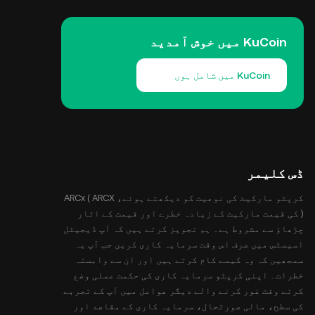
KuCoin میں خوش آمدید
KuCoin میں شامل ہوں
ڈس کلیمر
کرپٹو مارکیٹ کی نوعیت کو دیکھتے ہوئے، ARCx ( ARCX
) کی قیمت مارکیٹ کے زیادہ خطرے اور قیمت کے اتار
چڑھاؤ سے مشروط ہے۔ ہم تجویز کرتے ہیں کہ آپ ڈیجیٹل
اسیسٹس میں صرف اس وقت سرمایہ کاری کریں جب آپ یہ
سمجھیں کہ وہ کیسے کام کرتے ہیں اور ان سے وابستہ
خطرات۔ اپنی کرپٹو سرمایہ کاری کی حکمت عملی وضع
کرتے وقت غور کرنے والے دیگر عوامل میں آپ کے تجربے
کی سطح، مالی صورتحال، سرمایہ کاری کے مقاصد اور