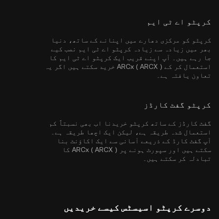
کرپٹو اے ٹی ایم
کرپٹو کو مرکزی دھارے میں اپنانے کے ساتھ، دنیا
بھر میں زیادہ سے زیادہ کرپٹو اے ٹی ایم نصب کیے
جا رہے ہیں۔ آپ اپنے قریب ایک کرپٹو اے ٹی ایم کا
استعمال کر کے ARCx ( ARCX ) خرید سکتے ہیں اگر یہ
تعاون یافتہ ہے۔
کرپٹو گفٹ کارڈز
گفٹ کارڈز کے ساتھ کرپٹو خریدنا اب بھی نسبتاً کم
استعمال شدہ طریقہ ہے، لیکن ایک اچھا طریقہ ہے۔
آپ گفٹ کارڈ کے ذریعے آسانی سے ایک اکاؤنٹ بنا
سکتے ہیں اور سپورٹ ہونے پر ARCx ( ARCX ) کا
تبادلہ کر سکتے ہیں۔
دوسرے کرپٹو اسیسٹس کیسے خریدیں