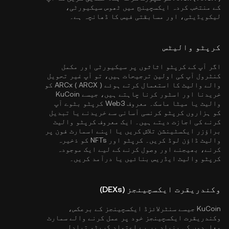
کے منتخب کردہ ایکسچینج میں ٹھوس سیکیورٹی،
لیکویڈیٹی، اور مسابقتی فیس کا ڈھانچہ ہے۔
کرپٹو والیٹس
اگر آپ کے کرپٹو اثاثوں پر سیکیورٹی اور مکمل
کنٹرول آپ کی اولین ترجیحات ہیں، تو آپ غیر تحویل
والے والیٹ کا استعمال کرتے ہوئے ARCx ( ARCX ) کو
خریدنا اور اسٹور کرنا چاہتے ہیں، جیسے
KuCoin
والیٹ
یا میٹا ماسک۔ معروف Web3 کرپٹو بٹوے آپ
کو ہزاروں کرپٹو کرنسی آسانی سے خریدنے یا تبدیل
کرنے کی اجازت دیتے ہیں۔ ایک معروف کرپٹو والیٹ
براؤزر ایکسٹینشن تلاش کریں یا اپنے اسمارٹ فون پر
والیٹ ڈاؤن لوڈ کریں۔ کرپٹو اور NFTs کو ذخیرہ
کرنے، بھیجنے اور وصول کرنے کے لیے ایک موجودہ
کرپٹو والیٹ ایڈریس بنائیں یا درآمد کریں۔
وکندریقرت ایکسچینجز (DEXs)
KuCoin جیسے سنٹرلائزڈ ایکسچینجز کے برعکس،
وکندریقرت ایکسچینجز خود پر عمل کرنے والے سمارٹ
معاہدوں کی بنیاد پر بے اعتماد کرپٹو تبادلہ