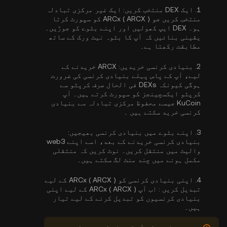
1.
ایک DEX منتخب کریں:
ایک غیر مرکزی تبادلہ
منتخب کریں جو ARCx ( ARCX ) کو سپورٹ کرتا
ہو۔ DEX ایپ کھولیں اور اپنے بٹوے کو جوڑیں۔
یقینی بنائیں کہ آپ کا بٹوہ نیٹ ورک کے ساتھ
مطابقت رکھتا ہے۔
2.
بنیادی کرنسی خریدیں:
ARCX خریدنے کے
لیے، آپ کے پاس پہلے بنیادی کرنسی کی ضرورت
ہوگی کیونکہ DEXs فی الحال صرف کرپٹو سے
کرپٹو ایکسچینجز کو سپورٹ کرتے ہیں۔ آپ
KuCoin جیسے محفوظ مرکزی تبادلہ سے
بنیادی
کرنسی خرید سکتے ہیں
۔
3.
اپنے بٹوے میں بنیادی کرنسی بھیجیں:
بنیادی کرنسی خریدنے کے بعد، اسے اپنے web3
والیٹ میں منتقل کریں۔ نوٹ کریں کہ منتقلی
مکمل ہونے میں چند منٹ لگ سکتے ہیں۔
4.
اپنی بنیادی کرنسی کو ARCx ( ARCX ) کے لیے
تبدیل کریں :
اب آپ ARCx ( ARCX ) کے لیے اپنی
بنیادی کرنسیوں کو تبدیل کرنے کے لیے تیار
ہیں۔