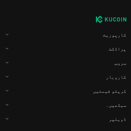
کارپوریٹ
پراڈکٹ
سروس
کاروبار
کرپٹو قیمتیں
سیکھیں۔
ڈویلپر