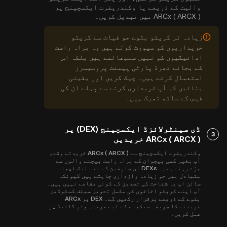
والیٹ کے ذریعے یا وکندریقرت ایکسچینج پر
ARCx ( ARCX ) میں تبدیل کریں۔
زیادہ تر کرپٹو بٹوے جو فیاٹ سے کرپٹو
خریداریوں کو سپورٹ کرتے ہیں وہ براہ راست
ادائیگیوں کو نہیں سنبھالتے ہیں بلکہ اس
کے بجائے تھرڈ پارٹی پیمنٹ پروسیسرز
استعمال کرتے ہیں۔ چیک کریں اور یقینی
بنائیں کہ آپ خریداری کرنے سے پہلے ان کی
فیس کے ساتھ ٹھیک ہیں۔
ڈی سینٹرلائزڈ ایکسچینج (DEX) پر
3
ARCx ( ARCX ) خریدیں
وکندریقرت ایکسچینج سے ARCx ( ARCX ) خریدتے وقت،
آپ بغیر کسی بیچوان کے براہ راست بیچنے والوں سے
جڑے رہتے ہیں۔ DEXs ان صارفین کے لیے ایک اچھا
متبادل ہیں جو زیادہ رازداری چاہتے ہیں کیونکہ
سائن اپ یا شناخت کی تصدیق کے کوئی تقاضے نہیں ہیں۔
آپ اپنے کرپٹو اثاثوں کی مکمل تحویل سیلف کسٹوڈیل
بٹوے کے ذریعے برقرار رکھیں گے۔ DEX پر ARCx
خریدنے کا طریقہ سیکھنے کے لیے مرحلہ وار گائیڈ پر
عمل کریں۔