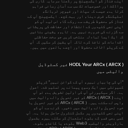
اپنے فنڈز کو ایکسچینج پر رکھنا سرمایہ کاری کی
پراڈکٹ اور خصوصیات تک سب سے آسان رسائی فراہم
کرتا ہے، جیسے کہ سپاٹ اور فیوچر ٹریڈنگ،
اسٹیکنگ، قرض دینا، اور بہت کچھ۔ ایکسچینج آپ کے
فنڈز کو محفوظ طریقے سے روکے گا، اس لیے آپ کو
اپنی نجی کلیدوں کے انتظام اور حفاظت کی پریشانی
سے گزرنے کی ضرورت نہیں ہے۔ تاہم، یقینی بنائیں
کہ ایک ایسا تبادلہ منتخب کریں جو سخت حفاظتی
اقدامات کو نافذ کرے تاکہ آپ یقین کر سکیں کہ آپ
کے کرپٹو اثاثے محفوظ اور اچھے ہاتھوں میں ہیں۔
HODL Your ARCx ( ARCX ) غیر کسٹوڈیل
والیٹس میں
"آپ کی چابیاں نہیں، آپ کے کوائن نہیں" کرپٹو
کمیونٹی میں ایک وسیع پیمانے پر تسلیم شدہ اصول
ہے۔ اگر سیکیورٹی آپ کی اولین تشویش ہے، تو آپ
اپنے ARCx ( ARCX ) کو غیر تحویل والے والیٹ میں
واپس لے سکتے ہیں۔ ARCx ( ARCX ) کو غیر تحویل یا
خود تحویل والے والیٹ میں ذخیرہ کرنے سے آپ کو
اپنی نجی کلیدوں پر مکمل کنٹرول حاصل ہوتا ہے۔ آپ
کسی بھی قسم کے بٹوے استعمال کر سکتے ہیں، بشمول
ہارڈویئر والیٹس، Web3 بٹوے، یا کاغذی بٹوے۔