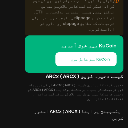
یقینی بنائیں کہ آپ کے پاس لین دین کی فیس
کی ادائیگی کے لیے کافی بلاکچین مقامی
ٹوکنز ہیں، جیسے ایتھریم بلاکچین پر ETH۔
اس کے علاوہ، slippage پر توجہ دیں اور اپنی
ترجیحات کے مطابق slippage رواداری کو
ایڈجسٹ کریں۔
KuCoin میں خوش آمدید
KuCoin میں شامل ہوں
کیسے ذخیرہ کریں ARCx ( ARCX )
ذخیرہ کرنے کا بہترین طریقہ ARCx ( ARCX ) آپ کی ضروریات
اور ترجیحات کی بنیاد پر مختلف ہوتا ہے۔ ARCx ( ARCX ) کو
ذخیرہ کرنے کا بہترین طریقہ تلاش کرنے کے لیے فوائد اور
نقصانات کا جائزہ لیں۔
ایکسچینج پر اپنا ARCx ( ARCX ) اسٹور
کریں