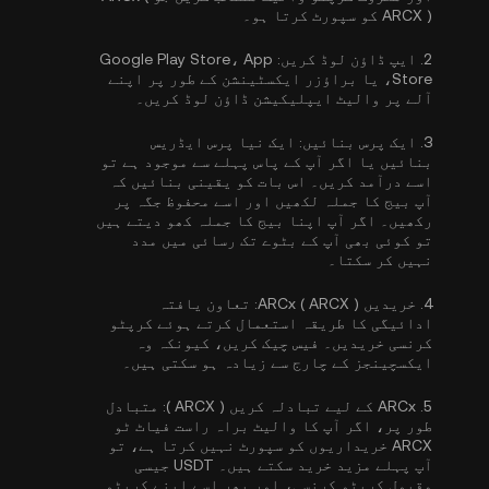
ARCX ) کو سپورٹ کرتا ہو۔
2.
ایپ ڈاؤن لوڈ کریں:
Google Play Store، App
Store، یا براؤزر ایکسٹینشن کے طور پر اپنے
آلے پر والیٹ ایپلیکیشن ڈاؤن لوڈ کریں۔
3.
ایک پرس بنائیں:
ایک نیا پرس ایڈریس
بنائیں یا اگر آپ کے پاس پہلے سے موجود ہے تو
اسے درآمد کریں۔ اس بات کو یقینی بنائیں کہ
آپ بیج کا جملہ لکھیں اور اسے محفوظ جگہ پر
رکھیں۔ اگر آپ اپنا بیج کا جملہ کھو دیتے ہیں
تو کوئی بھی آپ کے بٹوے تک رسائی میں مدد
نہیں کر سکتا۔
4.
خریدیں ARCx ( ARCX ):
تعاون یافتہ
ادائیگی کا طریقہ استعمال کرتے ہوئے کرپٹو
کرنسی خریدیں۔ فیس چیک کریں، کیونکہ وہ
ایکسچینجز کے چارج سے زیادہ ہو سکتی ہیں۔
5.
ARCx کے لیے تبادلہ کریں ( ARCX ):
متبادل
طور پر، اگر آپ کا والیٹ براہ راست فیاٹ ٹو
ARCX خریداریوں کو سپورٹ نہیں کرتا ہے، تو
آپ پہلے مزید خرید سکتے ہیں۔ USDT جیسی
مقبول کرپٹو کرنسی، اور پھر اسے اپنے کرپٹو