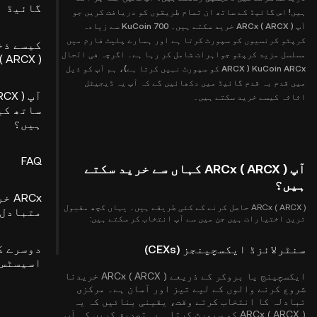
گائیڈ
ہیں! اس گائیڈ کے ساتھ ان تمام طریقوں کو دریافت کریں جو
آپ ARCx ( ARCX ) خرید سکتے ہیں۔ KuCoin 700 سے زیادہ
کرپٹو کرنسیوں کو سپورٹ کرتا ہے اور ہمارے پلیٹ فارم میں
کیسے ذخ
مسلسل مزید کرپٹو جواہرات شامل کر رہا ہے۔ اگرچہ فی الحال
( ARCX )
KuCoin ARCx ( ARCX کو سپورٹ نہیں کرتا ہے)، ہم آپ کو ذیل
میں قدم بہ قدم گائیڈ میں دکھائیں گے کہ آپ یہ ڈیجیٹل
اثاثہ کیسے خرید سکتے ہیں۔
ساتھ کی
ہیں؟
FAQ
آپ ARCx ( ARCX ) کہاں سے خرید سکتے
ہیں؟
ARCx
ARCx ( ARCX ) حاصل کرنے کے کئی طریقے ہیں۔ یہاں کچھ مقبول
متبادل طری
ترین اختیارات ہیں جن میں سے آپ انتخاب کر سکتے ہیں:
دوسرے ک
سنٹرلائزڈ ایکسچینجز (CEXs)
اسیسٹس 
ایکسچینج یا بروکر کے ذریعے ARCx ( ARCX ) خریدنا
شروع کرنے والوں کے لیے تیز اور آسان ہے۔ مرکزی
تبادلہ کا انتخاب کرتے وقت، یقینی بنائیں کہ یہ
ARCx ( ARCX ) کو سپورٹ کرتا ہے۔ تصدیق کریں کہ آپ