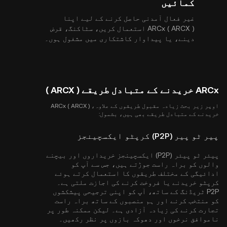
کمائیں
غیر فعال آمدنی حاصل کرنے کے لیے اپنا
ARCx ( ARCX ) استعمال کریں، سٹاکنگ، قرض
دینے، یا پیداوار کاشتکاری میں مشغول ہوں۔
ARCx خریدنے کے متبادل طریقے ( ARCX )
اوپر زیر بحث زیادہ مقبول طریقوں کے علاوہ، ARCx ( ARCX )
خریدنے کے متبادل طریقے بھی ہیں، بشمول:
پیر ٹو پیر (P2P) کرپٹو ایکسچینجز
پیئر ٹو پیئر (P2P) ایکسچینجز خریداروں اور بیچنے
والوں کو براہ راست جوڑتے ہیں، جس سے آپ کو
ادائیگی کے مختلف طریقوں کا استعمال کرتے ہوئے
کرپٹو خریدنے یا فروخت کرنے کی اجازت ملتی ہے۔
P2P ٹریڈنگ کے ساتھ، آپ کو اپنی ترجیحی پیشکشوں
کو منتخب کرنے اور ہم منصبوں کے ساتھ براہ راست
تجارت کرنے کی زیادہ آزادی ہے۔ لیکن ممکنہ طور پر
ناموافق نرخوں اور دھوکہ بازوں پر نظر رکھیں۔