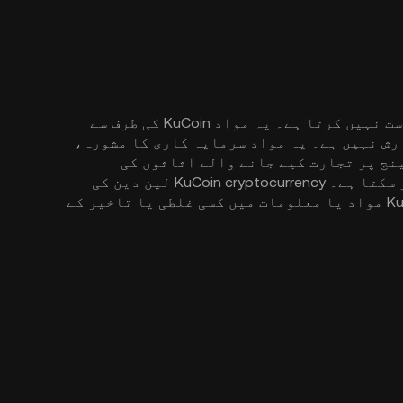
یہ مواد آپ کو صرف معلوماتی مقاصد کے لیے فراہم کیا جا رہا ہے، اور یہ کسی پیشکش یا پیشکش کی درخواست نہیں کرتا ہے۔ یہ مواد KuCoin کی طرف سے
رش نہیں ہے۔ یہ مواد سرمایہ کاری کا مشورہ،
ورہ، یا مشورہ کی کوئی دوسری شکل نہیں ہے۔ یہاں پیش کردہ ڈیٹا KuCoin ایکسچینج پر تجارت کیے جانے والے اثاثوں کی
قیمتوں کے ساتھ ساتھ دیگر کرپٹو کرنسی ایکسچینجز یا دوسرے پلیٹ فارمز سے مارکیٹ ڈیٹا کی عکاسی کر سکتا ہے۔ KuCoin cryptocurrency لین دین کی
کارروائی کے لیے فیس وصول کر سکتا ہے جو ظاہر کی گئی تبدیلی کی قیمتوں میں ظاہر نہیں ہو سکتی۔ KuCoin مواد یا معلومات میں کسی غلطی یا تاخیر کے