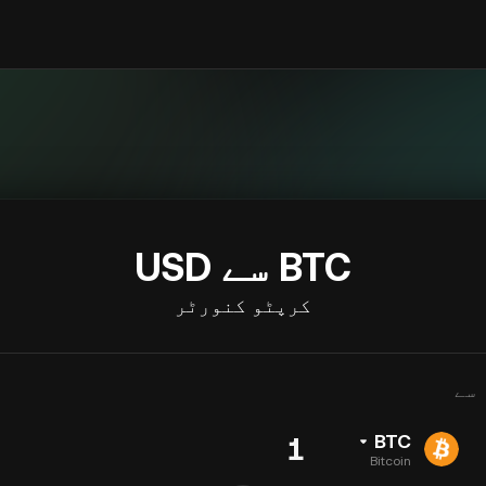
BTC سے USD
کرپٹو کنورٹر
سے
BTC
Bitcoin