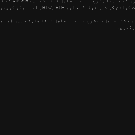
اپنی پسندیدہ کر
یے گئے جدول سے شرح مبادلہ حاصل کرنا چاہتے ہیں اور م
یکھیں۔