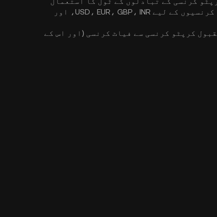
پٹو کرنسیوں اور فیاٹ کرنسیوں کے درمیان شرح مبادلہ حاصل کرنے کے لیے KuCoin کے کرپٹو کرنسی کے تبادلوں کے ٹول کا استعمال
کریں۔ فوری طور پر براہ راست قیمت کا ڈیٹا، بٹ کوائن کی شرح تبادلہ، اور BTC، ETH، اور دیگر کرپٹو کرنسیوں کے لیے USD، EUR، GBP، INR، اور
قبول کرپٹو کرنسی سے فیاٹ کرنسی (اور اس کے