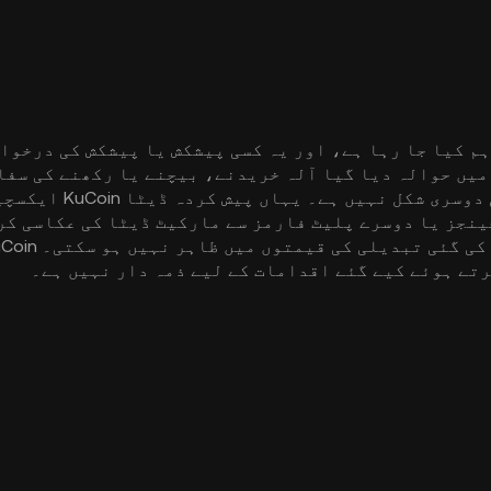
یں حوالہ دیا گیا آلہ خریدنے، بیچنے یا رکھنے کی سفا
مالی مشورہ، تجارتی مش
رتے ہوئے کیے گئے اقدامات کے لیے ذمہ دار نہیں ہے۔