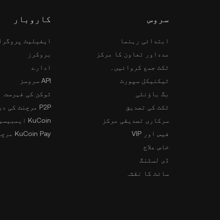
سروس
کاروبار
ابتدائی رہنما
ایفیلیٹ پروگرا
مدداور تعاون کا مرکز
بروکرز
ٹکٹ جمع کروائیں۔
ادارے
ٹیکنیکل سپورٹ
API سروسز
بگ باؤنٹی
ٹوکن کی فہرست
ٹکٹ کی تصدیق
P2P مرچنٹ کی درخواست
سرکاری تصدیقی مرکز
KuCoin ایمبیسیڈر پروگرام
فیس اور VIP
KuCoin Pay مرچنٹس
خاص علاج
ڈی لسٹنگ
سائٹ کا نقشہ