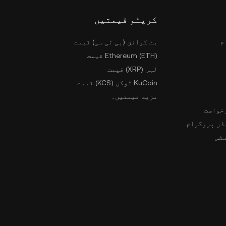
کرپٹو قیمتیں
م
بٹ کوائن (بی ٹی سی) قیمت
Ethereum (ETH) قیمت
لہر (XRP) قیمت
KuCoin ٹوکن (KCS) قیمت
مزید قیمتیں۔