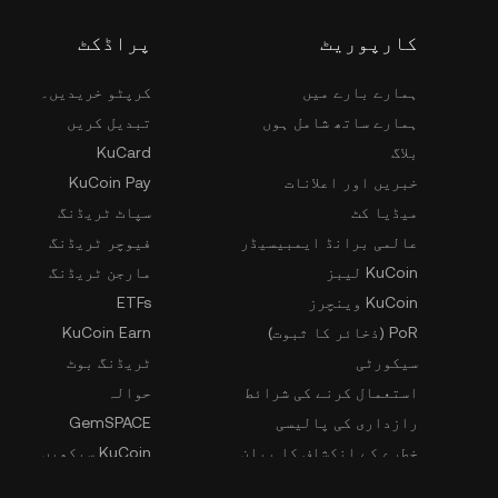
کارپوریٹ
پراڈکٹ
ہمارے بارے میں
کرپٹو خریدیں۔
ہمارے ساتھ شامل ہوں
تبدیل کریں
بلاگ
KuCard
خبریں اور اعلانات
KuCoin Pay
میڈیا کٹ
سپاٹ ٹریڈنگ
عالمی برانڈ ایمبیسیڈر
فیوچر ٹریڈنگ
KuCoin لیبز
مارجن ٹریڈنگ
KuCoin وینچرز
ETFs
PoR (ذخائر کا ثبوت)
KuCoin Earn
سیکورٹی
ٹریڈنگ بوٹ
استعمال کرنے کی شرائط
حوالہ
رازداری کی پالیسی
GemSPACE
خطرے کے انکشاف کا بیان
KuCoin سیکھیں۔
AML اور CFT
کنورٹر