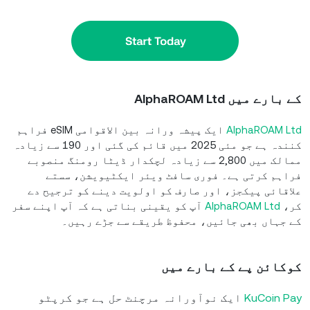
کے بارے میں
AlphaROAM Ltd
AlphaROAM Ltd
ایک پیشہ ورانہ بین الاقوامی eSIM فراہم
کنندہ ہے جو مئی 2025 میں قائم کی گئی اور 190 سے زیادہ
ممالک میں 2,800 سے زیادہ لچکدار ڈیٹا رومنگ منصوبے
فراہم کرتی ہے۔ فوری سافٹ ویئر ایکٹیویشن، سستے
علاقائی پیکجز، اور صارف کو اولویت دینے کو ترجیح دے
کر،
AlphaROAM Ltd
آپ کو یقینی بناتی ہے کہ آپ اپنے سفر
کے جہاں بھی جائیں، محفوظ طریقے سے جڑے رہیں۔
کوکائن پے کے بارے میں
KuCoin Pay
ایک نوآورانہ مرچنٹ حل ہے جو کرپٹو