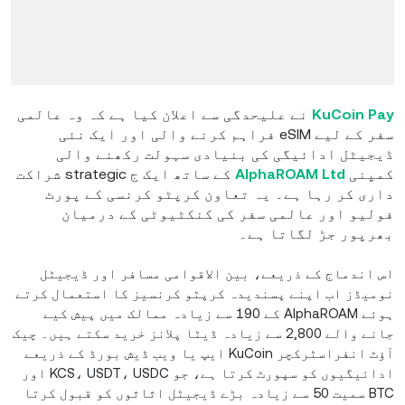
KuCoin Pay
نے علیحدگی سے اعلان کیا ہے کہ وہ عالمی
سفر کے لیے eSIM فراہم کرنے والی اور ایک نئی
ڈیجیٹل ادائیگی کی بنیادی سہولت رکھنے والی
کمپنی
AlphaROAM Ltd
کے ساتھ ایک ج strategic شراکت
داری کر رہا ہے۔ یہ تعاون کرپٹو کرنسی کے پورٹ
فولیو اور عالمی سفر کی کنکٹیوٹی کے درمیان
بھرپور جڑ لگاتا ہے۔
اس اندماج کے ذریعے، بین الاقوامی مسافر اور ڈیجیٹل
نومیڈز اب اپنے پسندیدہ کرپٹو کرنسیز کا استعمال کرتے
ہوئے AlphaROAM کے 190 سے زیادہ ممالک میں پیش کیے
جانے والے 2,800 سے زیادہ ڈیٹا پلانز خرید سکتے ہیں۔ چیک
آؤٹ انفراسٹرکچر KuCoin ایپ یا ویب ڈیش بورڈ کے ذریعے
ادائیگیوں کو سپورٹ کرتا ہے، جو KCS، USDT، USDC اور
BTC سمیت 50 سے زیادہ بڑے ڈیجیٹل اثاثوں کو قبول کرتا