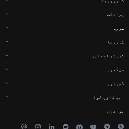
کارپوریٹ
پراڈکٹ
سروس
کاروبار
کرپٹو قیمتیں
سیکھیں۔
ڈویلپر
ایپ ڈاؤن لوڈ
برادری