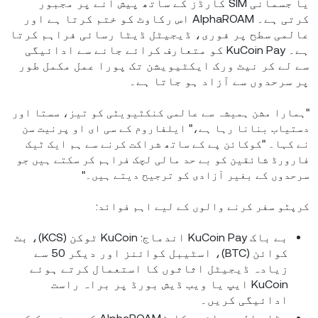
یا جسمانی SIM کارڈز کے ساتھ پیش آنے پر مجبور
کرتی ہے۔ AlphaROAM اس رکاوٹ کو ختم کرتا ہے اور
عالمی سطح پر فوری، ڈیجیٹل ڈیٹا رسائی فراہم کرتا
ہے۔ KuCoin Pay کو متعارف کرائے جانے سے ادائیگی
سے لے کر نیٹ ورک ایکٹیویشن تک پورا عمل مکمل طور
پر سرحدوں سے آزاد ہو جاتا ہے۔
"ہمارا مشن ہمیشہ سے عالمی کنکٹیویٹی کو تیز، سستا اور
دستیاب بنانا رہا ہے،" ایلفاروم کے سی ای او پرنیت سن
نے کہا۔ "کوکائن پے کے ساتھ شراکت کرنے سے ہم ایک ٹیک
فارورڈ شائقین کو بے حد مالی لچک فراہم کر سکتے ہیں جو
سرحدوں کے بغیر آزادی کو ترجیح دیتے ہیں۔"
کرپٹو سفر کرنے والوں کے لیے اہم فوائد:
بے باک KuCoin Pay اندماج: KuCoin ٹوکن (KCS)، بٹ
کوائن (BTC)، اسٹیبل کوائنز اور دیگر 50 سے
زیادہ ڈیجیٹل اثاثوں کا استعمال کرتے ہوئے
KuCoin ایپ یا ویب ڈیش بورڈ پر براہ راست
ادائیگی کریں۔