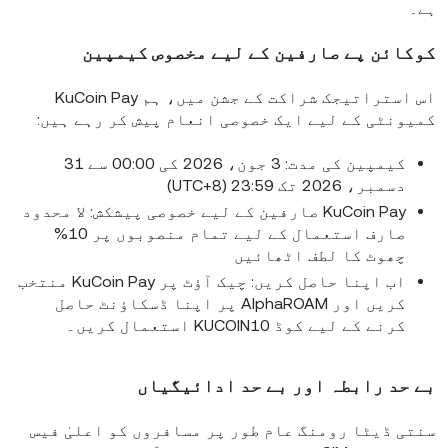
ہے۔
کوکائن پے صارفین کے لیے مخصوص کیمپین
اس استراتیجک شراکت کے جشن میں، ہم KuCoin Pay
کمیونٹی کے لیے ایک خصوصی انعام پیش کر رہے ہیں:
کیمپین کی مدت: 3 جون، 2026 کی 00:00 سے 31
دسمبر، 2026 تک 23:59 (UTC+8)
KuCoin Pay صارفین کے لیے خصوصی پیشکش: لا محدود
صارف استعمال کے لیے تمام منصوبوں پر 10%
چھوٹ کا لطف اٹھائیں
اب اپنا حاصل کریں: چیک آؤٹ پر KuCoin Pay منتخب
کریں اور AlphaROAM پر اپنا ڈسکاؤنٹ حاصل
کرنے کے لیے کوڈ KUCOIN10 استعمال کریں۔
بے حد رابطہ اور بے حد ادائیگیاں
سنتی ڈیٹا رومنگ عام طور پر مسافروں کو اعلیٰ فیس