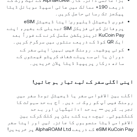
بڑا عالمی دائرہ کار: AlphaROAM کے نیٹ ورک کے
ذریعے 190+ ممالک میں هائی اسپیڈ موبائل ڈیٹا
پیکجز تک رسائی حاصل کریں۔
فوری ڈیجیٹل ڈیلیوری: اپنا ڈیجیٹل eSIM
پروفائل کوئی فزیکل SIM تبدیلی کے بغیر، اپنے
KuCoin Pay ٹرینزیکشن مکمل کرنے کے فوراً بعد
ایک QR کوڈ کے ذریعے منٹوں میں سرگرم کریں۔
کوئی پوشیدہ رومنگ فیس نہیں: اپنی سفر کے
دوران یا اس سے پہلے شفاف کرپٹو قیمتوں کے
ساتھ درکار پریپیڈ ڈیٹا پلان خریدیں۔
اپنی اگلی سفر کے لیے تیار ہو جائیں!
اگلے بین الاقوامی سفر یا ڈیجیٹل نومڈ سفر میں
رومنگ فیس آپ کو روک نہ دیں۔ آج بے حد سہولت کا
تجربہ کریں — بے حد ادائیگیاں اور بے حد
کنکٹیوٹی۔ نیچے دیے گئے بٹن پر کلک کرکے بین
الاقوامی ڈیٹا منصوبوں کا جائزہ لیں اور اپنا سفر
eSIM KuCoin Pay کے ذریعے AlphaROAM Ltd پر خریدیں!