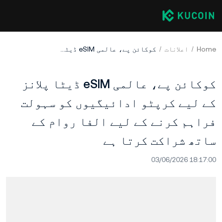
Home
اعلانات
کوکائن پے، عالمی eSIM ڈیٹا پلانز کے لیے کرپٹو ادائیگیوں کو سہولت فراہم کرنے کے لیے الفا روام کے ساتھ شراکت کرتا ہے
کوکائن پے، عالمی eSIM ڈیٹا پلانز
کے لیے کرپٹو ادائیگیوں کو سہولت
فراہم کرنے کے لیے الفا روام کے
ساتھ شراکت کرتا ہے
03/06/2026 18:17:00