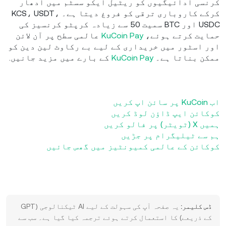
کرنسی ادائیگیوں کو ریٹیل ایکو سسٹم میں ادھار
کرکے کاروباری ترقی کو فروغ دیتا ہے۔ KCS، USDT،
USDC اور BTC سمیت 50 سے زیادہ کرپٹو کرنسیز کی
حمایت کرتے ہوئے،
KuCoin Pay
عالمی سطح پر آن لائن
اور اسٹور میں خریداری کے لیے بے رکاوٹ لین دین کو
ممکن بناتا ہے۔
KuCoin Pay
کے بارے میں مزید جانیں
.
اب KuCoin پر سائن اپ کریں
کوکائن ایپ ڈاؤن لوڈ کریں
ہمیں X (ٹویٹر) پر فالو کریں
ہم سے ٹیلیگرام پر جڑیں
کوکائن کے عالمی کمیونٹیز میں گھس جائیں
ڈس کلیمر:
یہ صفحہ آپ کی سہولت کے لیے AI ٹیکنالوجی (GPT
کے ذریعے) کا استعمال کرتے ہوئے ترجمہ کیا گیا ہے۔ سب سے