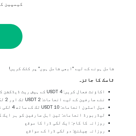
کیمپین کا دورانیہ: 3 جون، 2026، :00
شامل ہونے کے لیے "ابھی شامل ہوں" پر کلک کریں!
ٹاسک کا جائزہ
اکاؤنٹ فعال کریں: 4 USDT کے ہیش ریٹ ڈیڈکشن کوپنز کے ساتھ ساتھ 1 لکی ڈرا کا موقع
نئے صارفین کے لیے انعامات: 2 USDT تک اور 2 لکی ڈرا کے مواقع
میل اسٹون انعامات: 10 USDT تک کے ساتھ 4 لکی ڈرا کے مواقع
لیڈربورڈ انعامات: تین اہل صارفین کو ہر ایک کو 400 USDT ملیں 
روزانہ کا کام: ایک لکی ڈرا کا موقع
روزانہ چیلنج: دو لکی ڈرا کے مواقع