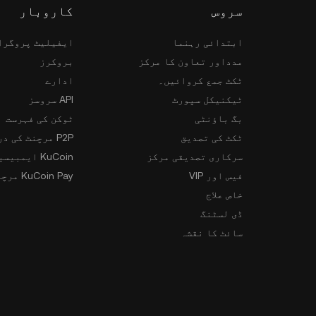
سروس
کاروبار
ابتدائی رہنما
ایفیلیٹ پروگرا
مدداور تعاون کا مرکز
بروکرز
ٹکٹ جمع کروائیں۔
ادارے
ٹیکنیکل سپورٹ
API سروسز
بگ باؤنٹی
ٹوکن کی فہرست
ٹکٹ کی تصدیق
P2P مرچنٹ کی درخواست
سرکاری تصدیقی مرکز
KuCoin ایمبیسیڈر پروگرام
فیس اور VIP
KuCoin Pay مرچنٹس
خاص علاج
ڈی لسٹنگ
سائٹ کا نقشہ