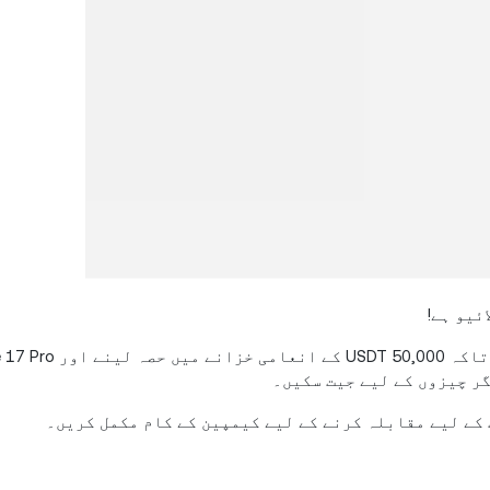
ئیو ہے!
KuMining کے ساتھ BTC، DOGE اور LTC 
کے لیے مقابلہ کرنے کے لیے کیمپین کے کام مکمل کریں۔