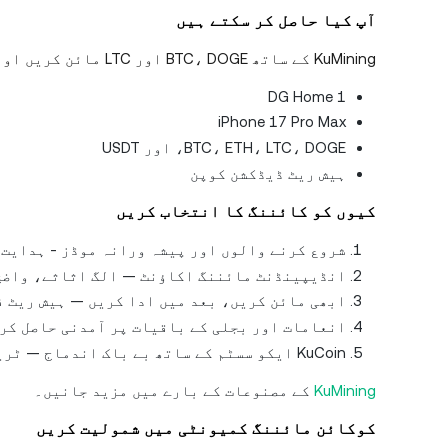
آپ کیا حاصل کر سکتے ہیں
KuMining کے ساتھ BTC، DOGE اور LTC مائن کریں اور دلچسپ انعامات، جن میں شامل ہیں:
DG Home 1
iPhone 17 Pro Max
BTC، ETH، LTC، DOGE، اور USDT
ہیش ریٹ ڈیڈکشن کوپن
کیوں کو کائننگ کا انتخاب کریں
شروع کرنے والوں اور پیشہ ورانہ موڈز - ہدایت
انڈیپینڈنٹ مائننگ اکاؤنٹ — الگ اثاثے، واضح
ابھی مائن کریں، بعد میں ادا کریں — ہیش ریٹ ف
انعامات اور بجلی کے باقیات پر آمدنی حاصل کری
KuCoin ایکو سسٹم کے ساتھ بے باک اندماج — ٹریڈنگ → انویسٹمنٹ → مائننگ لوپ، اعلی کارکردگی کا تعاون
KuMining
کے مصنوعات کے بارے میں مزید جانیں۔
کوکائن مائننگ کمیونٹی میں شمولیت کریں