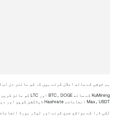
ہم خوشی کے ساتھ اعلان کرتے ہیں کہ کو مائنر دن اب لا
Max، USDT انعامات، Hashrate ڈیڈکشن کوپن اور دیگر چیزوں کے لیے جیت سکیں۔
لکی ڈرا کے مواقع جمع کرنے اور لیڈر بورڈ انعامات 