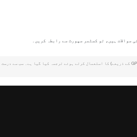
ی سوالات ہیں، تو کسٹمر سپورٹ سے رابطہ کریں۔
یہ صفحہ آپ کی سہولت کے لیے AI ٹیکنالوجی (GPT کے ذریعے) کا استعمال کرتے ہوئے ترجمہ کیا گیا ہے۔ سب س