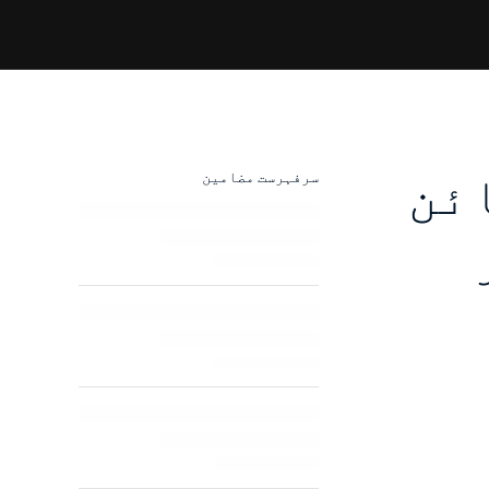
BTC، DOG اور LTC مائن
سرفہرست مضامین
ر