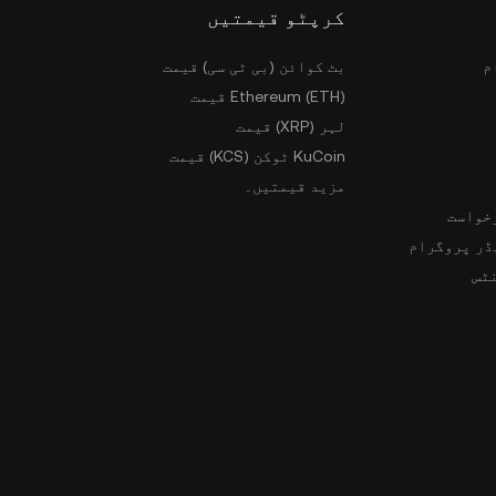
کرپٹو قیمتیں
م
بٹ کوائن (بی ٹی سی) قیمت
Ethereum (ETH) قیمت
لہر (XRP) قیمت
KuCoin ٹوکن (KCS) قیمت
مزید قیمتیں۔