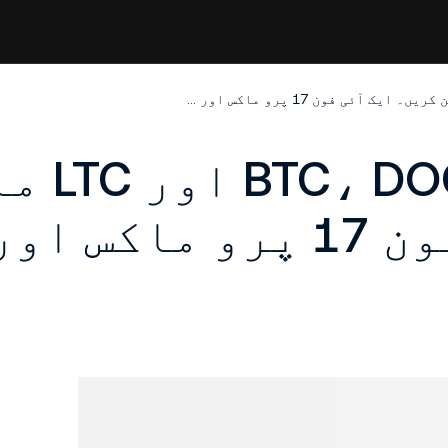
کو مائنر دن | BTC، DOGE اور LTC مائن کریں۔ ایک آئی فون 17 پرو ماکس اور مزید جیتیں
کو مائنر دن | E
کریں۔ ایک آئی فون 17 پرو ماکس او