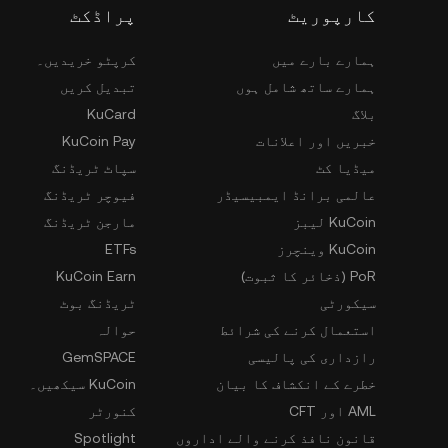
کارپوریٹ
پراڈکٹ
ہمارے بارے میں
کرپٹو خریدیں۔
ہمارے ساتھ شامل ہوں
تبدیل کریں
بلاگ
KuCard
خبریں اور اعلانات
KuCoin Pay
میڈیا کٹ
سپاٹ ٹریڈنگ
عالمی برانڈ ایمبیسیڈر
فیوچر ٹریڈنگ
KuCoin لیبز
مارجن ٹریڈنگ
KuCoin وینچرز
ETFs
PoR (ذخائر کا ثبوت)
KuCoin Earn
سیکورٹی
ٹریڈنگ بوٹ
استعمال کرنے کی شرائط
حوالہ
رازداری کی پالیسی
GemSPACE
خطرے کے انکشاف کا بیان
KuCoin سیکھیں۔
AML اور CFT
کنورٹر
قانون نافذ کرنے والے اداروں
Spotlight