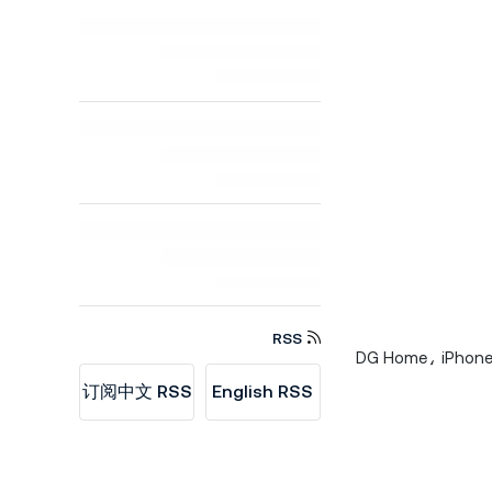
RSS
کو مائن کریں تاکہ 50,000 USDT کے انعامی خزانے میں حصہ لینے اور DG Home، iPhone 17 Pro
订阅中文 RSS
English RSS