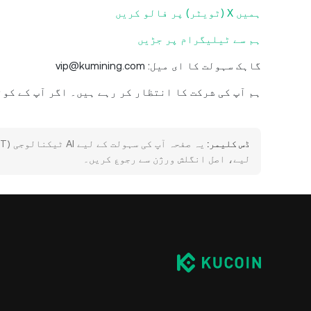
ہمیں X (ٹویٹر) پر فالو کریں
ہم سے ٹیلیگرام پر جڑیں
گاہک سہولت کا ای میل: vip@kumining.com
ہم آپ کی شرکت کا انتظار کر رہے ہیں۔ اگر آپ کے کوئ
ڈس کلیمر:
لیے، اصل انگلش ورژن سے رجوع کریں۔