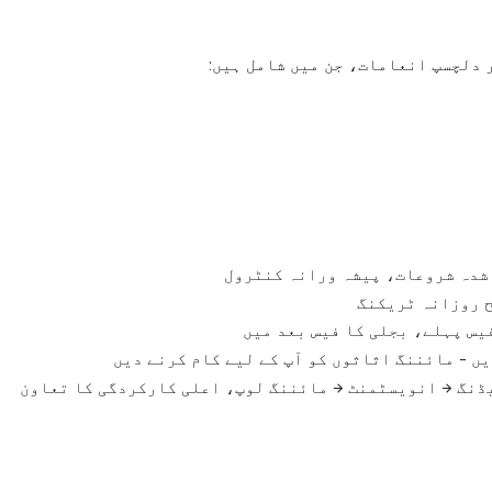
 شدہ شروعات، پیشہ ورانہ کنٹرول
 روزانہ ٹریکنگ
یس پہلے، بجلی کا فیس بعد میں
ں - مائننگ اثاثوں کو آپ کے لیے کام کرنے دیں